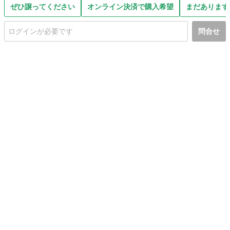
ぜひ譲ってください
オンライン決済で購入希望
まだあります
問合せ
初めての方へ
利用規約
プライバシーポリシー
プライバシー・ステートメント
健全化に資する運用方針
お問い合わせ
運営会社
サイトマップ
ご利用ガイド
フリーワードで探す
PC版で表示
都道府県選択
特定商取引法の表示
利用者情報の外部送信について
© 2011-
2026
Jmty, Inc.