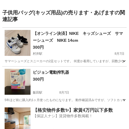
子供用バッグ(キッズ用品)の売ります・あげますの関
連記事
【オンライン決済】NIKE キッズシューズ サマ
ーシューズ NIKE 14cm
300円
村井駅
8月7日
サマーシューズとスニーカーの2足セットです。 何度か着用していますが、回数少ないで
長野
松本市
村井駅
キッズ用品
ピジョン電動搾乳器
300円
飯田駅
8月7日
5年ほど前に購入約1ヶ月使ったものになります。 動作確認済みですが、ソフトカップ
長野
飯田市
飯田駅
ベビー用品
【格安物件多数✨】家賃4万円以下多数
【保証人ナシ】賃貸物件多数掲載！