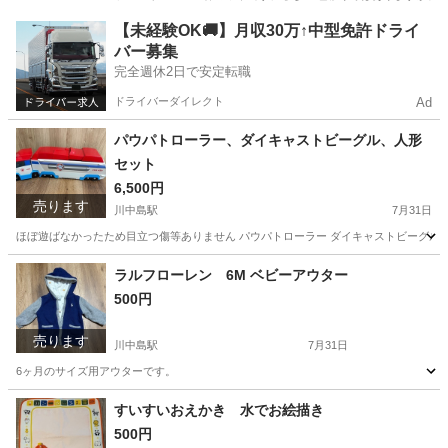
長野
長野市
川中島駅
おもちゃ
【未経験OK🚚】月収30万↑中型免許ドライ
バー募集
完全週休2日で安定転職
ドライバーダイレクト
Ad
パウパトローラー、ダイキャストビーグル、人形
セット
6,500円
売ります
川中島駅
7月31日
ほぼ遊ばなかったため目立つ傷等ありません パウパトローラー ダイキャストビーグル10
長野
長野市
川中島駅
おもちゃ
ラルフローレン 6M ベビーアウター
500円
売ります
川中島駅
7月31日
6ヶ月のサイズ用アウターです。
長野
長野市
川中島駅
ベビー用品
ラルフローレン
すいすいおえかき 水でお絵描き
500円