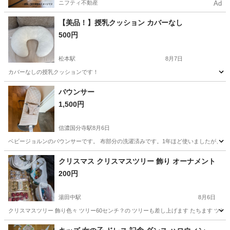
ニフティ不動産
Ad
【美品！】授乳クッション カバーなし
500円
松本駅
8月7日
カバーなしの授乳クッションです！
長野
松本市
松本駅
産後用品
バウンサー
1,500円
信濃国分寺駅
8月6日
ベビージョルンのバウンサーです。 布部分の洗濯済みです。1年ほど使いましたが、動
長野
上田市
信濃国分寺駅
ベビー用品
クリスマス クリスマスツリー 飾り オーナメント
200円
湯田中駅
8月6日
クリスマスツリー 飾り色々 ツリー60センチ？の ツリーも差し上げます たちます ツ
長野
下高井郡
湯田中駅
子供用品
ツリー