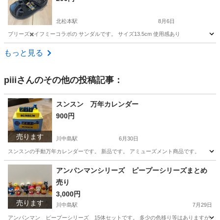
北松本駅
8月6日
ブリーズ✖️イフミーコラボの サンダルです。 サイズ13.5cm 使用感あり
長野
松本市
北松本駅
キッズ用品
もっと見る
piii
さんのその他の投稿記事：
スンスン 万年カレンダー
900円
売ります
川中島駅
6月30日
スンスンの手動万年カレンダーです。 新品です。 アミューズメント商品です。
長野
長野市
川中島駅
ノベルティグッズ
アンパンマンシリーズ ピープーシリーズまとめ
売り
3,000円
売ります
川中島駅
7月29日
アンパンマン ピープーシリーズ 15体セットです。 多少の色移り等はありますが、