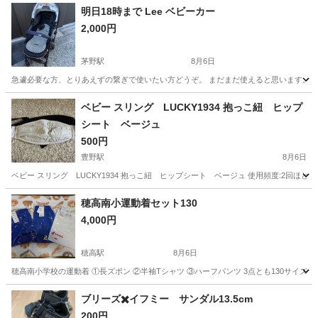
明日18時まで Lee ベビーカー
2,000円
茅野駅
8月6日
急遽必要な方、とりあえずの繋ぎで使いたい方どうぞ。 まだまだ使えると思います。 シ
長野
茅野市
茅野駅
ベビー用品
ベビー スリング LUCKY1934 抱っこ紐 ヒップ
シート ベージュ
500円
豊野駅
8月6日
ベビー スリング LUCKY1934 抱っこ紐 ヒップシート ベージュ 使用頻度:2回ほ
長野
長野市
豊野駅
ベビー用品
穂高南小運動着セット130
4,000円
穂高駅
8月6日
穂高南小学校の運動着 ①長ズボン ②半袖Tシャツ ③ハーフパンツ 3点とも130サイ
長野
安曇野市
穂高駅
キッズ用品
ブリーズ✖️イフミー サンダル13.5cm
200円