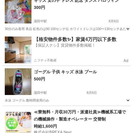
キッズ 女の子 ドレス 記念 ダンス ハロウィン
300円
湯田中駅
8月6日
30分のみ着用 美品 虹色のは90 100センチ位 ホワイトドレスは100〜130センチあ
長野
下高井郡
湯田中駅
キッズ用品
ハロウィン
【格安物件多数✨】家賃4万円以下多数
【保証人ナシ】賃貸物件多数掲載！
ニフティ不動産
Ad
ゴーグル 子供 キッズ 水泳 プール
500円
湯田中駅
8月6日
水泳 ゴーグル 数時間使用のみ
長野
下高井郡
湯田中駅
キッズ用品
ゴーグル
≪寮無料・月収30万円・派遣社員≫機械系工場で
の機械操作・製造オペレーター 交替制
時給1,600円
株式会社BREXA Next