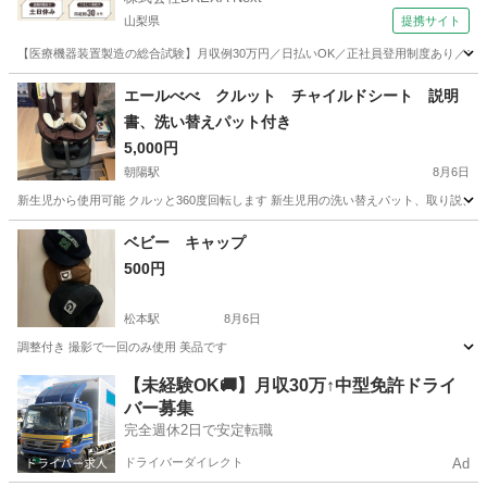
山梨県
提携サイト
【医療機器装置製造の総合試験】月収例30万円／日払いOK／正社員登用制度あり／マイカ
山梨
その他
エールべべ クルット チャイルドシート 説明
書、洗い替えパット付き
5,000円
朝陽駅
8月6日
新生児から使用可能 クルッと360度回転します 新生児用の洗い替えパット、取り説、取説
長野
長野市
朝陽駅
ベビー用品
クルット
ベビー キャップ
500円
松本駅
8月6日
調整付き 撮影で一回のみ使用 美品です
長野
松本市
松本駅
ベビー用品
【未経験OK🚚】月収30万↑中型免許ドライ
バー募集
完全週休2日で安定転職
ドライバーダイレクト
Ad