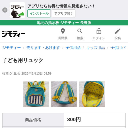
アプリならお得な情報を見逃さない！
インストール
アプリで開く
地元の掲示板 ジモティー 長野版
長野県
検索
ログイン
投稿
ジモティー
売ります・あげます
子供用品
キッズ用品
子供用バ
子ども用リュック
投稿ID: 1jbtjc
2026年5月13日 09:59
300円
商品価格