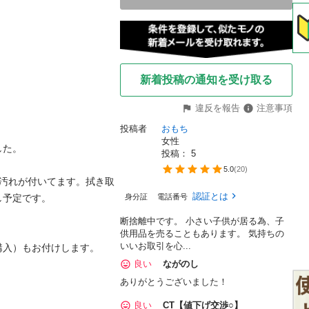
新着投稿の通知を受け取る
違反を報告
注意事項
投稿者
おもち
女性
た。

投稿： 
5
5.0
(
20
)
い汚れが付いてます。拭き取
認証とは
予定です。

身分証
電話番号
断捨離中です。 小さい子供が居る為、子
供用品を売ることもあります。 気持ちの
いいお取引を心...
入）もお付けします。



良い
ながのし
ありがとうございました！
良い
CT【値下げ交渉○】