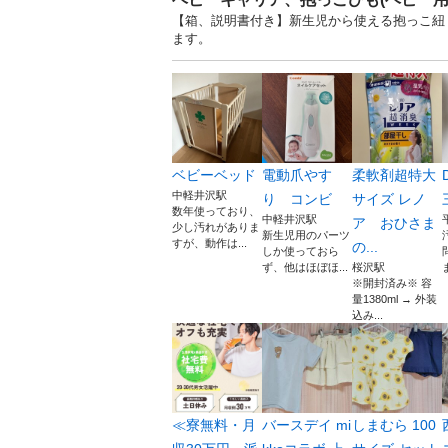
【箱、説明書付き】新生児から使える抱っこ紐
ます。
ベビーベッド
電動爪やす
柔軟剤超特大
中軽井沢駅
り コンビ
サイズ レノ
数年使っており、
中軽井沢駅
ア おひさま
少し汚れがありま
新生児用のパーツ
すが、動作は...
の...
しか使っておら
ず、他はほぼほ...
桜沢駅
※開封済み※ 容
量1380ml → 外装
込み...
≪寮無料・月
バースデイ mi
しまむら 100