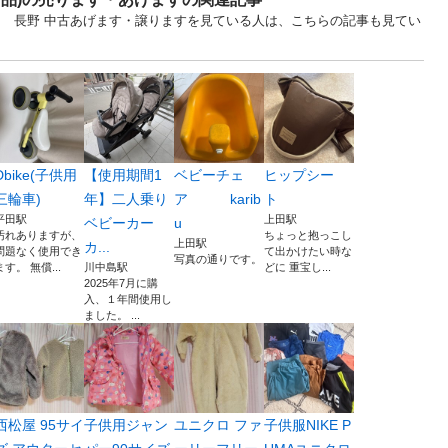
 長野 中古あげます・譲りますを見ている人は、こちらの記事も見てい
Dbike(子供用
【使用期間1
ベビーチェ
ヒップシー
三輪車)
年】二人乗り
ア karib
ト
平田駅
上田駅
ベビーカー
u
汚れありますが、
ちょっと抱っこし
上田駅
カ...
問題なく使用でき
て出かけたい時な
写真の通りです。
ます。 無償...
川中島駅
どに 重宝し...
2025年7月に購
入、１年間使用し
ました。 ...
西松屋 95サイ
子供用ジャン
ユニクロ ファ
子供服NIKE P