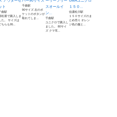
ズ アウターセ
パー90サイズ
ーリーフリー
UMAユニクロ
千曲駅
ット
スオールイ
１５０...
90サイズ 左のポ
千曲駅
信濃松川駅
ン...
ケットのボタンが
西松屋で購入しま
１５０サイズのま
取れてしま...
千曲駅
した。 サイズは
とめ売り オレン
ユニクロで購入し
どちらも95...
ジ色の服と...
ました。 80サイ
ズ クマ耳...