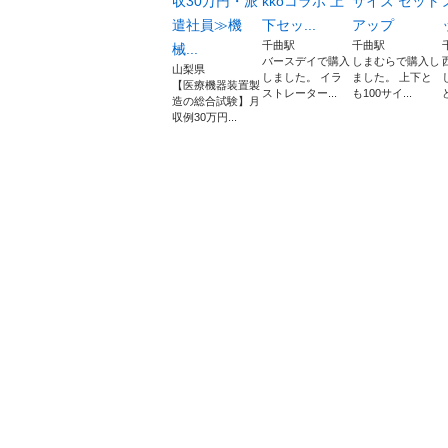
収30万円・派
kkoコラボ 上
サイズ セット
遣社員≫機
下セッ...
アップ
千曲駅
千曲駅
械...
バースデイで購入
しまむらで購入し
山梨県
しました。 イラ
ました。 上下と
【医療機器装置製
ストレーター...
も100サイ...
造の総合試験】月
収例30万円...