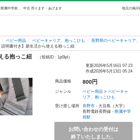
【箱、説明書付き】新生児から使える抱っこ紐 (おもち) 附属中学前のベビー用品《ベビーキャリア、抱っこひも》の中古あげます・譲ります｜ジモティーで不用品の処分
中古
売ります・あげます
地元の掲示
ベビー用品
ベビーキャリア、抱っこひも
長野県のベビーキャリア、
、説明書付き】新生児から使える抱っこ紐
使える抱っこ紐
（投稿ID : 1p0lpl）
更新
2026年5月16日 07:23
作成
2026年5月13日 05:24
商品価格
800円
ジャンル
ベビー用品
 > 
ベビーキャ
リア、抱っこひも
受け渡し場所
長野市
 - 大豆島（大字）
長野電鉄長野線 - 
附属中学
前駅
お問い合わせの受付は
終了いたしました。