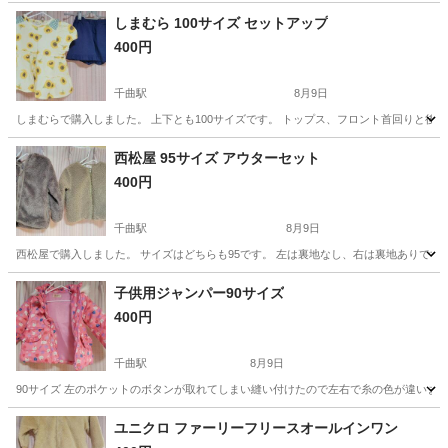
しまむら 100サイズ セットアップ
400円
千曲駅
8月9日
しまむらで購入しました。 上下とも100サイズです。 トップス、フロント首回りと後
長野
千曲市
千曲駅
キッズ用品
西松屋 95サイズ アウターセット
400円
千曲駅
8月9日
西松屋で購入しました。 サイズはどちらも95です。 左は裏地なし、右は裏地ありです
長野
千曲市
千曲駅
キッズ用品
子供用ジャンパー90サイズ
400円
千曲駅
8月9日
90サイズ 左のポケットのボタンが取れてしまい縫い付けたので左右で糸の色が違いま
長野
千曲市
千曲駅
キッズ用品
ユニクロ ファーリーフリースオールインワン