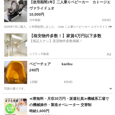
長野
松本市
平田駅
その他
【使用期間1年】二人乗りベビーカー カトージエ
ヴァライドュオ
10,000円
川中島駅
8月9日
2025年7月に購入、１年間使用しました。 •Joie 二人乗りベビーカー エヴァライトデュオ
長野
長野市
川中島駅
ベビー用品
【格安物件多数！】家賃4万円以下多数
【保証人ナシ】賃貸物件多数掲載！
ニフティ不動産
Ad
ベビーチェア karibu
240円
上田駅
8月9日
写真の通りです。
長野
上田市
上田駅
子供用品
≪寮無料・月収30万円・派遣社員≫機械系工場で
の機械操作・製造オペレーター 交替制
時給1,600円