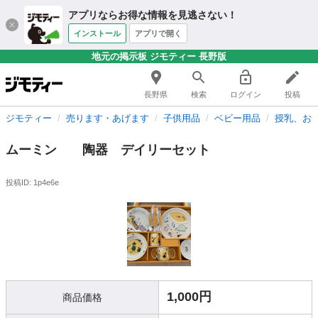
アプリならお得な情報を見逃さない！
インストール
アプリで開く
地元の掲示板 ジモティー 長野版
長野県
検索
ログイン
投稿
ジモティー
売ります・あげます
子供用品
ベビー用品
授乳、お
ムーミン 陶器 デイリーセット
投稿ID: 1p4e6e
1,000円
商品価格