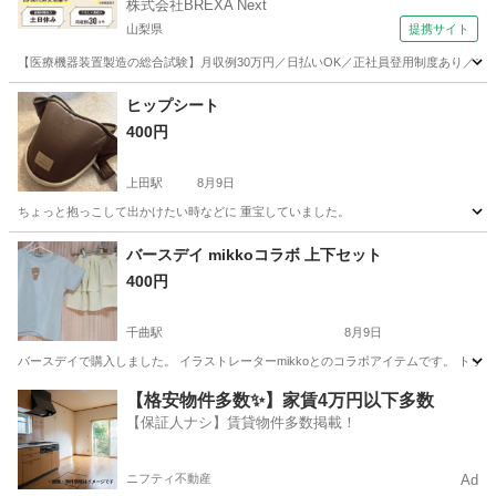
株式会社BREXA Next
山梨県
提携サイト
【医療機器装置製造の総合試験】月収例30万円／日払いOK／正社員登用制度あり／マイカ
山梨
その他
ヒップシート
400円
上田駅
8月9日
ちょっと抱っこして出かけたい時などに 重宝していました。
長野
上田市
上田駅
ベビー用品
バースデイ mikkoコラボ 上下セット
400円
千曲駅
8月9日
バースデイで購入しました。 イラストレーターmikkoとのコラボアイテムです。 トッ
長野
千曲市
千曲駅
キッズ用品
【格安物件多数✨】家賃4万円以下多数
【保証人ナシ】賃貸物件多数掲載！
ニフティ不動産
Ad