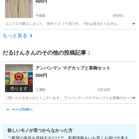
400円
千曲駅
8月9日
ユニクロで購入しました。 80サイズ クマ耳です。 汚れは見当たりません。
長野
千曲市
千曲駅
ベビー用品
ユニクロ
もっと見る
だるけん
さんのその他の投稿記事：
アンパンマン マグカップと茶碗セット
500円
売ります
三溝駅
5月13日
ご覧いただきありがとうございます。 アンパンマン のマグカップとお茶碗のセットで
長野
松本市
三溝駅
ベビー用品
茶碗
ページTOPへ
欲しいモノが見つからなかった方
ご希望の条件を登録するだけで、新着情報をいち早くお届け出来ま