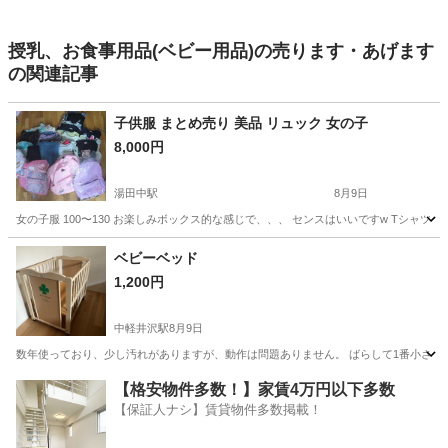
授乳、お食事用品(ベビー用品)の売ります・あげます
の関連記事
子供服 まとめ売り 美品 リュック 女の子
8,000円
湯田中駅
8月9日
女の子服 100〜130 お楽しみボックス的な感じで、、、 センスはいいですw Tシャツ ワ
長野
下高井郡
湯田中駅
キッズ用品
リュック
ベビーベッド
1,200円
中軽井沢駅
8月9日
数年使っており、少し汚れがありますが、動作は問題ありません。 ばらして1番小さい
長野
北佐久郡
中軽井沢駅
ベビー用品
【格安物件多数！】家賃4万円以下多数
【保証人ナシ】賃貸物件多数掲載！