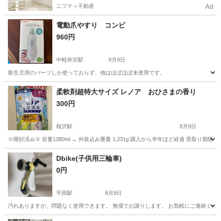
ニフティ不動産
Ad
電動爪やすり コンビ
960円
中軽井沢駅
8月9日
新生児用のパーツしか使っておらず、他はほぼほぼ未使用です。
長野
北佐久郡
中軽井沢駅
ベビー用品
柔軟剤超特大サイズ レノア おひさまの香り
300円
桜沢駅
8月9日
※開封済み※ 容量1380ml → 外装込み重量 1,231g 購入から半年ほど経過 受取り期
長野
上高井郡
桜沢駅
ベビー用品
Dbike(子供用三輪車)
0円
平田駅
8月9日
汚れありますが、問題なく使用できます。 無償でお譲りします。 お気軽にご連絡くだ