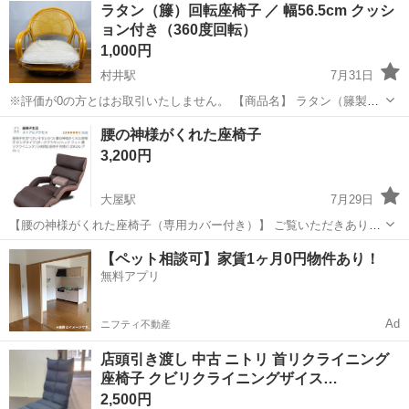
ラタン（籐）回転座椅子 ／ 幅56.5cm クッシ
ョン付き（360度回転）
1,000円
村井駅
7月31日
※評価が0の方とはお取引いたしません。 【商品名】 ラタン（籐製）
回転座椅子（ローチェア） 【サイズ】 * 幅 56.5 × 奥行 52 × 高さ 59
長野
松本市
村井駅
椅子
腰の神様がくれた座椅子
cm * 座面高：20 cm 【商品の状態】 ...
3,200円
大屋駅
7月29日
【腰の神様がくれた座椅子（専用カバー付き）】 ご覧いただきありが
とうございます。 「腰の神様がくれた座椅子」と「専用カバー」のセ
長野
上田市
大屋駅
椅子
【ペット相談可】家賃1ヶ月0円物件あり！
ットです。 数年前にAmazonで購入しましたが、引っ越しに伴い出品
無料アプリ
します。 【商品詳細】 ...
Ad
ニフティ不動産
店頭引き渡し 中古 ニトリ 首リクライニング
座椅子 クビリクライニングザイス…
2,500円