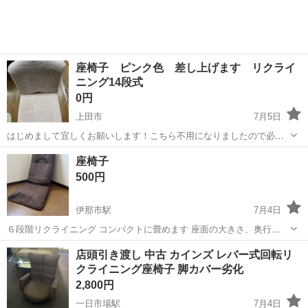
座椅子 ピンク色 差し上げます リクライ
ニング14段式
0円
上田市
7月5日
はじめまして宜しくお願いします！こちら不用になりましたので必要
な方が居ましたら宜しく！写真の2枚目で確認出来ますが1部分に汚れ
長野
上田市
椅子
ピンク色
座椅子
が有ります。(絵具汚れ) お引き渡し後は3Nです。リクライニング14段
500円
切り替え。
伊那市駅
7月4日
６段階リクライニング コンパクトに畳めます 座面の大きさ、奥行
58cm、幅46cm 背もたれの高さ68cm 写真3枚目のとおり、裏面が少し
長野
伊那市
伊那市駅
椅子
喫煙者
店頭引き渡し 中古 カインズ レバー式回転リ
破れています 座面はヘタリがありますが、お尻が痛いことはないです
クライニング座椅子 脚カバー劣化
ペット、喫煙者なし
2,800円
一日市場駅
7月4日