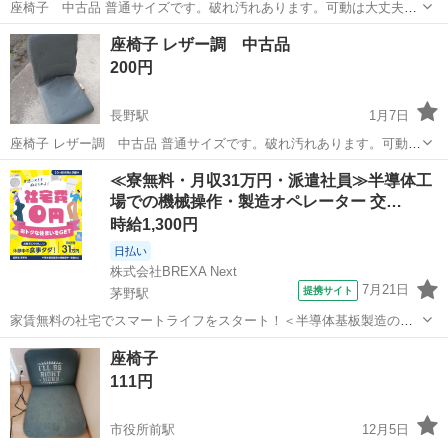
座椅子 中古品 普通サイズです。破れ汚れあります。可動は大丈夫で
す。 長野市稲葉·若里辺りでの引き渡しを希望します。
長野
長野市
長野駅
椅子
辺り
座椅子 レザー調 中古品
200円
長野駅
1月7日
座椅子 レザー調 中古品 普通サイズです。破れ汚れあります。可動は
大丈夫です。 長野市稲葉·若里辺りでの引き渡しを希望します。 ...
長野
長野市
長野駅
椅子
レザー
≪寮無料・月収31万円・派遣社員≫半導体工
場での機械操作・製造オペレーター 交…
時給1,300円
日払い
株式会社BREXA Next
7月21日
提携サイト
茅野駅
家賃無料の社宅でスマートライフをスタート！＜半導体基板製造の機
械操作・検査＞ランチ代もかからないオトクな職場◎／稼ぎもしっか
長野
茅野市
茅野駅
その他
座椅子
り！月収例31万円／長野県茅野市 半導体基板の製造・検査 クリーンル
111円
ーム内で、半導体基板の製造や検...
市役所前駅
12月5日