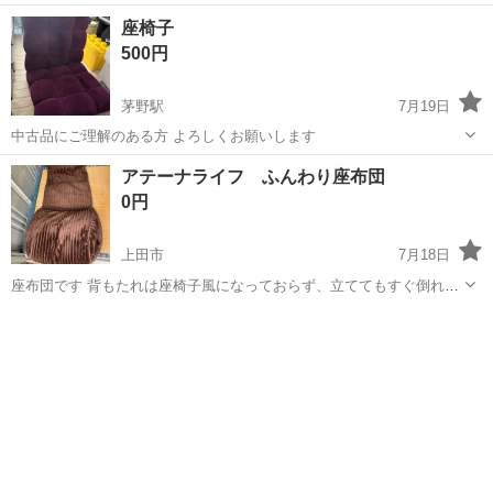
す。お写真にてご確認下さい。 現在店頭でも販売中です。 販売済みの
長野
安曇野市
一日市場駅
椅子
店頭
座椅子
場合はご容赦くださいませ。 （※店頭受け渡し）当社では品物を直接
500円
お客様に見て...
茅野駅
7月19日
中古品にご理解のある方 よろしくお願いします
長野
茅野市
茅野駅
椅子
アテーナライフ ふんわり座布団
0円
上田市
7月18日
座布団です 背もたれは座椅子風になっておらず、立ててもすぐ倒れる
ので、座椅子とかにゴムとかで止める必要がありそうです。不良個所
長野
上田市
椅子
特になし。