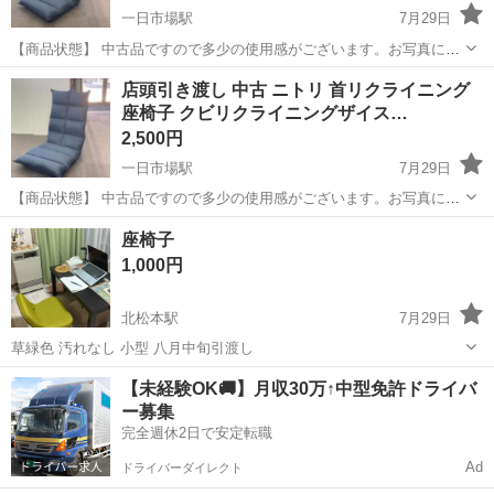
一日市場駅
7月29日
【商品状態】 中古品ですので多少の使用感がございます。お写真にて
ご確認下さい。 【実寸約】 幅520mm × 奥行690mm × 高さ700mm 座
長野
安曇野市
一日市場駅
椅子
店頭引き渡し 中古 ニトリ 首リクライニング
面110mm 現在店頭でも販売中です。 販売済みの場合...
座椅子 クビリクライニングザイス…
2,500円
一日市場駅
7月29日
【商品状態】 中古品ですので多少の使用感がございます。お写真にて
ご確認下さい。 【実寸約】 幅520mm × 奥行690mm × 高さ700mm 座
長野
安曇野市
一日市場駅
椅子
店頭
座椅子
面110mm 現在店頭でも販売中です。 販売済みの場合...
1,000円
北松本駅
7月29日
草緑色 汚れなし 小型 八月中旬引渡し
長野
松本市
北松本駅
椅子
【未経験OK🚚】月収30万↑中型免許ドライバ
ー募集
完全週休2日で安定転職
Ad
ドライバーダイレクト