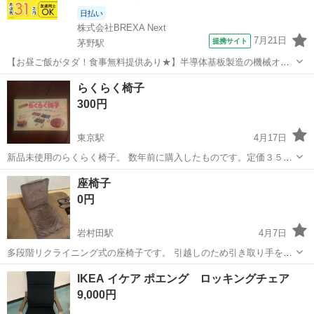
日払い
株式会社BREXA Next
7月21日
提携サイト
茅野駅
【お昼ご飯がタダ！食事無料提供あり★】半導体基板製造の機械オペ
レーターや検査作業！未経験活躍中★カップル＆友達同士の応募OK！
長野
茅野市
茅野駅
その他
らくらく椅子
赴任旅費会社負担★嬉しい無料送迎◎正社員登用制度あり！マイカー
300円
通勤OK！無料駐車場完備！《長野県茅...
東京駅
4月17日
新品未使用のらくらく椅子。 数年前に購入したものです。定価３５０
０円
長野
諏訪郡
東京駅
椅子
新品
座椅子
0円
岩村田駅
4月7日
多段階リクライニング式の座椅子です。 引越しのため引き取り手を探
しています。 4月中に直接取りに来ていただける方を探しています。
長野
佐久市
岩村田駅
椅子
リクライニング
IKEA イケア ポエング ロッキングチェア
9,000円