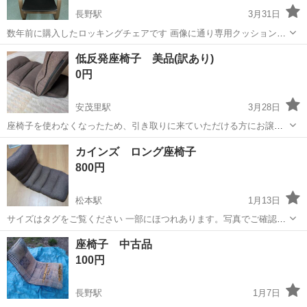
長野駅
3月31日
数年前に購入したロッキングチェアです 画像に通り専用クッションも
お付けします ほとんど使うことなくインテリアとなっておりました ま
長野
長野市
長野駅
椅子
ポエング
低反発座椅子 美品(訳あり)
だまだご活用いただけます ご検討よろしくお願いいたします
0円
安茂里駅
3月28日
座椅子を使わなくなったため、引き取りに来ていただける方にお譲り
したいと思います。 注意点として、背もたれが立たなくなっていま
長野
長野市
安茂里駅
椅子
背もたれ
カインズ ロング座椅子
す。(本来は写真1枚目のように背もたれの角度を14段階で調整可能) ヘ
800円
ッドレストやフットレストは問...
松本駅
1月13日
サイズはタグをご覧ください 一部にほつれあります。写真でご確認く
ださい。 中古品ですので 神経質な方はご遠慮ください
長野
松本市
松本駅
椅子
カインズ
座椅子 中古品
100円
長野駅
1月7日