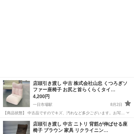
店頭引き渡し 中古 株式会社山忠 くつろぎソ
ファー座椅子 お尻と首らくらくタイ…
4,200円
一日市場駅
8月2日
【商品状態】 中古品ですのでキズ、汚れなど多少ございます。お写真
にてご確認下さい。 【サイズ】 幅610mm × 奥行730mm × 高さ150～
長野
安曇野市
一日市場駅
椅子
店頭
店頭引き渡し 中古 ニトリ 背筋が伸ばせる座
780mm 座面230mm 現在店頭でも販売中です。 販...
椅子 ブラウン 家具 リクライニン…