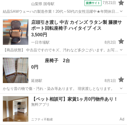
7月21日
提携サイト
山梨県 国母駅
結晶SAWウェーハの製造作業！20代～50代の女性活躍中★年間休日
120日＆土日祝休み！クリーンルーム内でのお仕事！日払い制度利用可
山梨
国母駅
その他
店頭引き渡し 中古 カインズ ラタン製 籐腰サ
◎正社員登用制度あり！マイカー通勤可！《山梨県中巨摩郡昭和町》
ポート回転座椅子 ハイタイプ イス
人気の工場のお仕事 ◇結晶...
3,500円
一日市場駅
8月2日
【商品状態】 中古品ですのでキズ、汚れなど多少ございます。お写真
にてご確認下さい。 【実寸約】 幅560mm × 奥行600mm × 高さ
長野
安曇野市
一日市場駅
椅子
座椅子 2台
930mm 座面430mm 現在店頭でも販売中です。 販売済みの...
0円
延徳駅
8月1日
かなり昔の物で傷・汚れ・染み等あります。 現状渡しとなります。
長野
中野市
延徳駅
椅子
汚れ
【ペット相談可】家賃1ヶ月0円物件あり！
無料アプリ
Ad
ニフティ不動産