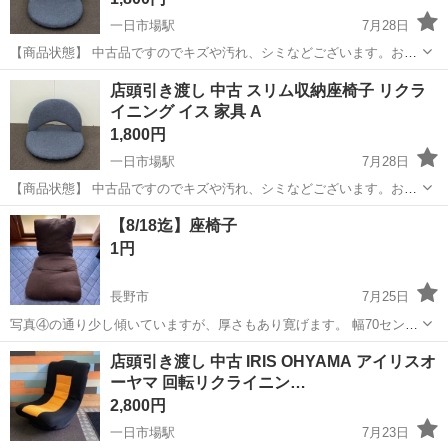
一日市場駅
7月28日
【商品状態】 中古品ですのでキズや汚れ、シミなどございます。お写
真にてご確認下さい。 【実寸約】 幅530mmx奥行500mmx高さ370mm
長野
安曇野市
一日市場駅
椅子
店頭
店頭引き渡し 中古 スリム収納座椅子 リクラ
現在店頭でも販売中です。 販売済みの場合はご容赦くださいま...
イニング イス 家具 A
1,800円
一日市場駅
7月28日
【商品状態】 中古品ですのでキズや汚れ、シミなどございます。お写
真にてご確認下さい。 【実寸約】 幅530mmx奥行500mmx高さ370mm
長野
安曇野市
一日市場駅
椅子
店頭
【8/18迄】座椅子
現在店頭でも販売中です。 販売済みの場合はご容赦くださいま...
1円
長野市
7月25日
写真④の通り少し傾いていますが、厚さもあり寛げます。 幅70セン
チ、奥行き80センチ、高さ60センチ 家の近くまで取りに来ていただけ
長野
長野市
椅子
店頭引き渡し 中古 IRIS OHYAMA アイリスオ
る方でお願いします。
ーヤマ 回転リクライニン…
2,800円
一日市場駅
7月23日