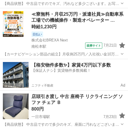
【商品状態】 中古品ですのでキズ、汚れなど多少ございます。お写真
にてご確認下さい。 【実寸約】 幅465mm × 奥行540mm × 高さ
長野
安曇野市
一日市場駅
椅子
店頭
≪寮無料・月収25万円・派遣社員≫自動車系
565mm 座面210mm 現在店頭でも販売中です。 販売済みの...
工場での機械操作・製造オペレーター …
時給1,230円
日払い
株式会社BREXA Next
7月21日
提携サイト
南松本駅
【カーナビゲーション部品の組立】月収例25万円／入社祝い金10万
円！／うれしい土日祝休み★年間休日125日／稼げる夜勤専属！日払い
長野
松本市
南松本駅
その他
【格安物件多数✨】家賃4万円以下多数
OK！ 人気の工場のお仕事 ◇カーナビゲーション部品の組立◇ ■ 業務
【保証人ナシ】賃貸物件多数掲載！
内容 車載用カーナビゲ...
Ad
ニフティ不動産
店頭引き渡し 中古 座椅子 リクライニング ソ
ファ チェア Ｂ
800円
一日市場駅
7月23日
【商品状態】 中古品ですので多少のキズ、座面に汚れなどございま