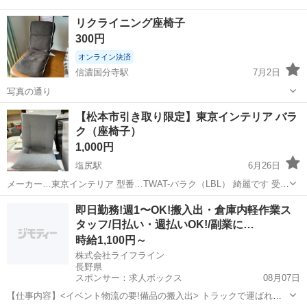
リクライニング座椅子
300円
オンライン決済
信濃国分寺駅
7月2日
写真の通り
長野
上田市
信濃国分寺駅
椅子
リクライニング
【松本市引き取り限定】東京インテリア バラ
ク（座椅子）
1,000円
塩尻駅
6月26日
メーカー…東京インテリア 型番…TWAT-バラク（LBL） 綺麗です 受付
終了していない物はまだ御座いますので出品一覧から過去の商品もご
長野
東筑摩郡
塩尻駅
椅子
インテリア
即日勤務!週1〜OK!搬入出・倉庫内軽作業ス
覧ください 【状態】 中古品…簡易清掃のみとなりますのでご使用の前
タッフ/日払い・週払いOK!/副業に…
にクリーニングをオ...
時給1,100円～
株式会社ライフライン
長野県
スポンサー：求人ボックス
08月07日
【仕事内容】<イベント物流の要!備品の搬入出> トラックで運ばれて