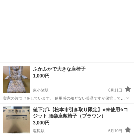
ができます。 中材に...
ふかふかで大きな座椅子
1,000円
東小諸駅
6月11日
実家の片づけをしています。 使用感の殆どない美品ですが保管してい
た品物になります 取りに来てくださる方にお譲りしたいです。 高さ７
長野
小諸市
東小諸駅
椅子
値下げ⤵️【松本市引き取り限定】⭐未使用⭐コ
２ｃｍ、座面横４７㎝縦５２ｃｍ、奥行き７２ｃｍです。 ひじ掛けは
ジット 腰楽座敷椅子（ブラウン）
上げ下げでき、...
3,000円
塩尻駅
6月10日