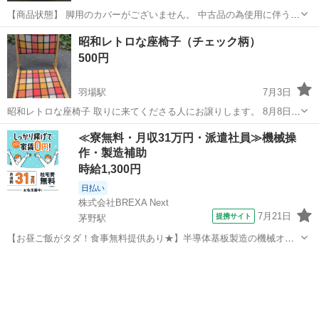
【商品状態】 脚用のカバーがございません。 中古品の為使用に伴うキ
ズや汚れがございます。お写真にてご確認下さい。 現在店頭でも販売
長野
安曇野市
一日市場駅
椅子
昭和レトロな座椅子（チェック柄）
中です。 販売済みの場合はご容赦くださいませ。 （※店頭受け渡し）
500円
当...
羽場駅
7月3日
昭和レトロな座椅子 取りに来てくださる人にお譲りします。 8月8日
(土)は10:00〜17:00頃に引き渡し可能です。 その他の日時も調整可能
長野
上伊那郡
羽場駅
椅子
≪寮無料・月収31万円・派遣社員≫機械操
です。 送料負担していただければ、発送も可能です。 興味がある方は
作・製造補助
ご連絡ください。
時給1,300円
日払い
株式会社BREXA Next
7月21日
提携サイト
茅野駅
【お昼ご飯がタダ！食事無料提供あり★】半導体基板製造の機械オペ
レーターや検査作業！未経験活躍中★カップル＆友達同士の応募OK！
長野
茅野市
茅野駅
その他
赴任旅費会社負担★嬉しい無料送迎◎正社員登用制度あり！マイカー
通勤OK！無料駐車場完備！《長野県茅...