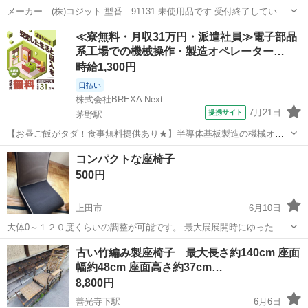
メーカー…(株)コジット 型番…91131 未使用品です 受付終了していな
い物はまだ御座いますので出品一覧から過去の商品もご覧ください
長野
東筑摩郡
塩尻駅
椅子
大型
≪寮無料・月収31万円・派遣社員≫電子部品
【状態】 中古品…簡易清掃のみとなりますのでご使用の前にクリーニ
系工場での機械操作・製造オペレーター…
ングをオススメ致しま...
時給1,300円
日払い
株式会社BREXA Next
7月21日
提携サイト
茅野駅
【お昼ご飯がタダ！食事無料提供あり★】半導体基板製造の機械オペ
レーターや検査作業！未経験活躍中★カップル＆友達同士の応募OK！
長野
茅野市
茅野駅
その他
コンパクトな座椅子
赴任旅費会社負担★嬉しい無料送迎◎正社員登用制度あり！マイカー
500円
通勤OK！無料駐車場完備！《長野県茅...
上田市
6月10日
大体0～１２０度くらいの調整が可能です。 最大展展開時にゆったり
座れます。直角にしても使えそうです。 座面40x40程度サイズ
長野
上田市
椅子
古い竹編み製座椅子 最大長さ約140cm 座面
幅約48cm 座面高さ約37cm…
8,800円
善光寺下駅
6月6日