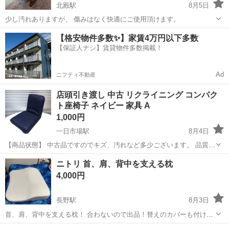
北殿駅
8月5日
少し汚れありますが、 傷みはなく快適にご使用頂けます。
長野
上伊那郡
北殿駅
椅子
【格安物件多数✨】家賃4万円以下多数
【保証人ナシ】賃貸物件多数掲載！
Ad
ニフティ不動産
店頭引き渡し 中古 リクライニング コンパク
ト座椅子 ネイビー 家具 A
1,000円
一日市場駅
8月4日
【商品状態】 中古品ですのでキズ、汚れなど多少ございます。 品質タ
グが切り取られています。お写真にてご確認下さい。 【実寸約】 幅
長野
安曇野市
一日市場駅
椅子
ニトリ 首、肩、背中を支える枕
390mm × 奥行480mm × 高さ410mm 座面90mm 現在店...
4,000円
長野駅
8月3日
首、肩、背中を支える枕！ 合わないので出品！替えのカバーも付けま
す！ セットで7千円以上で購入しました！
長野
長野市
長野駅
椅子
ニトリ