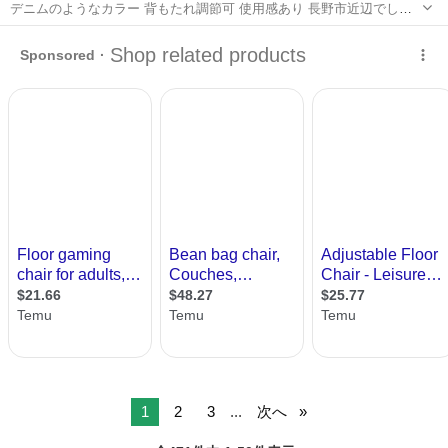
デニムのようなカラー 背もたれ調節可 使用感あり 長野市近辺でした
らお届け相談可
長野
長野市
市役所前駅
椅子
背もたれ
1
2
3
...
次へ