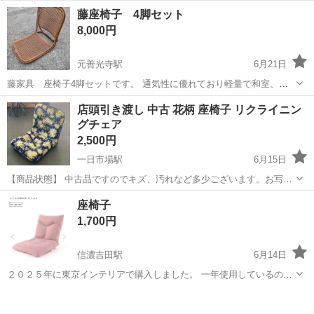
きたイベント機材や備品を会場内に運び入れたり(搬入)、 終了後にト
アルバイト・パート
藤座椅子 4脚セット
ラックへ積み込んだり(搬出)するお仕事です。 <働きやすいポイント>
8,000円
・接客なし&裏方作業!モクモ...
元善光寺駅
6月21日
藤家具 座椅子4脚セットです。 通気性に優れており軽量で和室、洋
室になじむデザインです。
長野
飯田市
元善光寺駅
椅子
店頭引き渡し 中古 花柄 座椅子 リクライニン
グチェア
2,500円
一日市場駅
6月15日
【商品状態】 中古品ですのでキズ、汚れなど多少ございます。お写真
にてご確認下さい。 【実寸約】 幅570mm × 奥行660mm × 高さ
長野
安曇野市
一日市場駅
椅子
店頭
座椅子
600mm 座面140mm 現在店頭でも販売中です。 販売済みの...
1,700円
信濃吉田駅
6月14日
２０２５年に東京インテリアで購入しました。 一年使用しているので
多少の使用感と、背面にシミがあります。(写真5枚目) -以下公式の商
長野
長野市
信濃吉田駅
椅子
品説明より- 14段階のリクライニング機能によってお好みの角度に調節