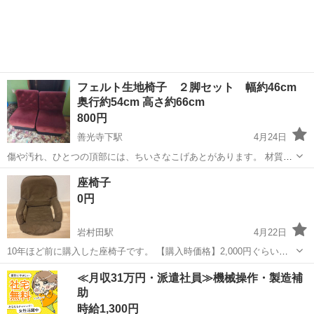
長野
岡谷市
下諏訪駅
椅子
状態
行き 46cm 縦 55cm あまり使用してい...
フェルト生地椅子 ２脚セット 幅約46cm
奥行約54cm 高さ約66cm
800円
善光寺下駅
4月24日
傷や汚れ、ひとつの頂部には、ちいさなこげあとがあります。 材質に
ため、ほこりがついていますが、さほど悪い状態ではありません。 あ
長野
長野市
善光寺下駅
椅子
フェルト
座椅子
と３セットありますので、ご希望のかたはお申し出ください。 直接引
0円
き取りにて、お願いいたします。
岩村田駅
4月22日
10年ほど前に購入した座椅子です。 【購入時価格】2,000円ぐらい
【サイズ】縦：50cm、横：60cm、奥行き：40cm （大体です） 【傷
長野
佐久市
岩村田駅
椅子
状態
≪月収31万円・派遣社員≫機械操作・製造補
などの状態】少し日焼けしてます。 【アピールポイント】状態はいい
助
のでまだまだ使え...
時給1,300円