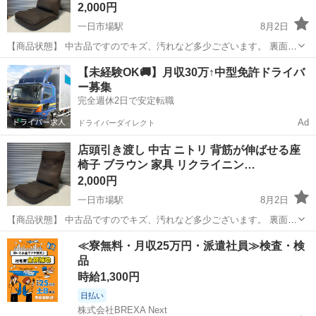
2,000円
一日市場駅
8月2日
【商品状態】 中古品ですのでキズ、汚れなど多少ございます。 裏面に
穴等のダメージがございます。 品質タグが薄れて読みづらくなってお
長野
安曇野市
一日市場駅
椅子
店頭
【未経験OK🚚】月収30万↑中型免許ドライバ
ります。お写真にてご確認下さい。 【実寸約】 幅465mm × 奥行
ー募集
610mm ...
完全週休2日で安定転職
Ad
ドライバーダイレクト
店頭引き渡し 中古 ニトリ 背筋が伸ばせる座
椅子 ブラウン 家具 リクライニン…
2,000円
一日市場駅
8月2日
【商品状態】 中古品ですのでキズ、汚れなど多少ございます。 裏面に
穴等のダメージがございます。 品質タグが薄れて読みづらくなってお
長野
安曇野市
一日市場駅
椅子
店頭
≪寮無料・月収25万円・派遣社員≫検査・検
ります。お写真にてご確認下さい。 【実寸約】 幅465mm × 奥行
品
610mm ...
時給1,300円
日払い
株式会社BREXA Next