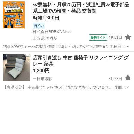
≪寮無料・月収25万円・派遣社員≫電子部品
系工場での検査・検品 交替制
時給1,300円
日払い
株式会社BREXA Next
7月21日
提携サイト
山梨県 国母駅
結晶SAWウェーハの製造作業！20代～50代の女性活躍中★年間休日
120日＆土日祝休み！クリーンルーム内でのお仕事！日払い制度利用可
山梨
国母駅
その他
店頭引き渡し 中古 座椅子 リクライニング グ
◎正社員登用制度あり！マイカー通勤可！《山梨県中巨摩郡昭和町》
レー 家具
人気の工場のお仕事 ◇結晶...
1,200円
一日市場駅
7月28日
【商品状態】 中古品ですのでキズ、汚れなど多少ございます。 座面の
中綿によれがございます。お写真にてご確認下さい。 【実寸約】 幅
長野
安曇野市
一日市場駅
椅子
店頭
540mm × 奥行600mm × 高さ670mm 現在店頭でも販売中で...