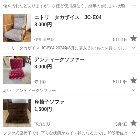
傷や汚れなどありますが、さほど使用感なく、経年の割によい状態か
と思います。 ほこり汚れなどありますが、掃除していません。水洗い
長野
長野市
善光寺下駅
椅子
背もたれ
ニトリ タカザイス JC-E04
などすれば、きれいになるかと思います。 パーツは収納できますが、
3,000円
別々に分解はしないようです。 背も...
伊那田島駅
5月31日
ニトリ タカザイス JC-E04 2024年8月に購入 別のものを買ってしま
ったので出品します。 背もたれの裏側(黒い布が張ってある面)にシ
長野
上伊那郡
伊那田島駅
椅子
背もたれ
アンティークソファー
ミ？のようなものがありますが、初めからありました。(写真3枚目) 背
3,000円
もたれは手...
寺下駅
5月19日
赤い アンティークソファー
長野
上田市
寺下駅
椅子
アンティーク
座椅子ソファ
1,500円
下諏訪駅
5月4日
ソファ式座椅子です 平らな状態からイス状になるまでに 10段階位とま
ります 横幅 85cm 平ら状態で縦 100cm 座椅子状態で 座面奥