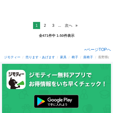
1
2
3
...
次へ
全471件中 1-50件表示
ページTOPへ
ジモティー
売ります・あげます
家具
椅子
座椅子
長野県の