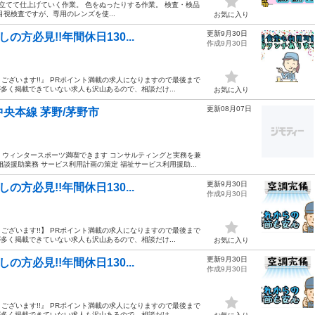
立てて仕上げていく作業。 色をぬったりする作業。 検査・検品
視検査ですが、専用のレンズを使...
お気に入り
更新9月30日
方必見!!年間休日130...
作成9月30日
ざいます!!』 PRポイント満載の求人になりますので最後まで
多く掲載できていない求人も沢山あるので、相談だけ...
お気に入り
更新08月07日
中央本線 茅野/茅野市
近くウィンタースポーツ満喫できます コンサルティングと実務を兼
談援助業務 サービス利用計画の策定 福祉サービス利用援助...
更新9月30日
方必見!!年間休日130...
作成9月30日
ざいます!!】 PRポイント満載の求人になりますので最後まで
多く掲載できていない求人も沢山あるので、相談だけ...
お気に入り
更新9月30日
方必見!!年間休日130...
作成9月30日
ざいます!!』 PRポイント満載の求人になりますので最後まで
多く掲載できていない求人も沢山あるので、相談だけ...