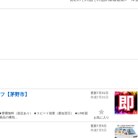
更新7月31日
ッフ【茅野市】
作成7月31日
★寮費無料（規定あり） ★スピード就業（最短翌日） ★LINE面
品の梱包...
お気に入り
更新7月5日
作成7月5日