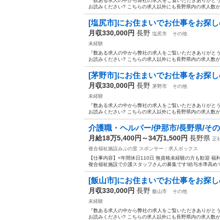
『数ある求人の中から弊社の求人をご覧いただきありがとうご
お読みください? こちらの求人以外にも長野県内の求人数が
[塩尻市]にお住まいでお仕事をお探しの方
月収330,000円
長野
塩尻市
その他
未経験
『数ある求人の中から弊社の求人をご覧いただきありがとうご
お読みください? こちらの求人以外にも長野県内の求人数が
[茅野市]にお住まいでお仕事をお探しの方
月収330,000円
長野
茅野市
その他
未経験
『数ある求人の中から弊社の求人をご覧いただきありがとうご
お読みください? こちらの求人以外にも長野県内の求人数が
介護職・ヘルパー/伊那市/長野県/その
月給18万5,400円～34万1,500円
長野県
正
複合福祉施設みぶの里
スポンサー：求人ボックス
【仕事内容】<年間休日110日 無資格未経験の方も歓迎 福
複合福祉施設で介護スタッフさんの募集です!給与水準高めで頑
[飯山市]にお住まいでお仕事をお探しの方
月収330,000円
長野
飯山市
その他
未経験
『数ある求人の中から弊社の求人をご覧いただきありがとうご
お読みください? こちらの求人以外にも長野県内の求人数が