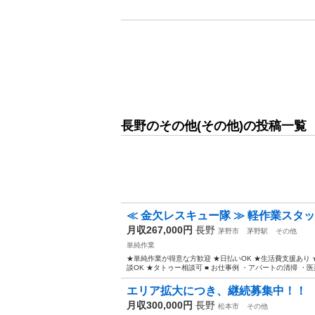
長野のその他(その他)の投稿一覧
≪ 金欠レスキュー隊 ≫ 軽作業スタ
月収267,000円
長野
茅野市
茅野駅
その他
単純作業
★単純作業が得意な方歓迎 ★日払いOK ★生活費支援あり 
談OK ★タトゥー相談可 ■ お仕事例 ・アパートの清掃 ・医薬
エリア拡大につき、継続募集中！！
月収300,000円
長野
松本市
その他