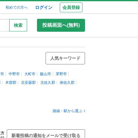
ログイン
会員登録
初めての方へ
投稿画面へ(無料)
検索
人気キーワード
根市
中野市
大町市
飯山市
茅野市
郡
木曽郡
北安曇郡
北佐久郡
南佐久郡
路線・駅から選ぶ
た方
新着投稿の通知をメールで受け取る
登録