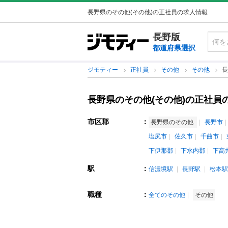
長野県のその他(その他)の正社員の求人情報
長野版
都道府県選択
ジモティー
正社員
その他
その他
長
長野県のその他(その他)の正社員
市区郡
：
長野県のその他
長野市
塩尻市
佐久市
千曲市
下伊那郡
下水内郡
下高
駅
：
信濃境駅
長野駅
松本駅
職種
：
全てのその他
その他