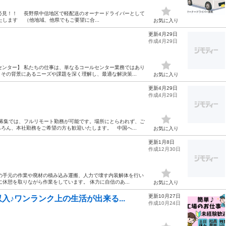
方必見！！ 長野県中信地区で軽配送のオーナードライバーとして
します （他地域、他県でもご要望に合...
お気に入り
更新4月29日
作成4月29日
センター】 私たちの仕事は、単なるコールセンター業務ではあり
その背景にあるニーズや課題を深く理解し、最適な解決策...
お気に入り
更新4月29日
作成4月29日
の募集では、フルリモート勤務が可能です。場所にとらわれず、ご
ろん、本社勤務をご希望の方も歓迎いたします。 中国へ...
お気に入り
更新1月8日
作成12月30日
の手元の作業や廃材の積み込み運搬、人力で壊す内装解体を行い
休憩を取りながら作業をしています。 体力に自信のあ...
お気に入り
更新10月27日
♪ワンランク上の生活が出来る...
作成10月24日