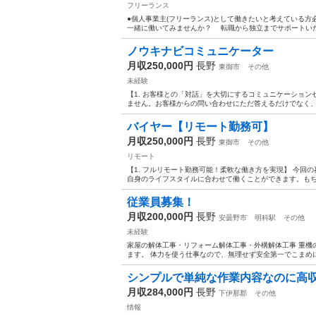
フリーランス
●個人事業主(フリーランス)として働きたいと考えている
一緒に働いてみませんか？ 転職から独立までサポートいた
ノウキナビコミュニケーター
月収250,000円
長野
東御市
その他
未経験
【1. お客様との「対話」を大切にするコミュニケーション
ません。お客様からの問い合わせにただ答えるだけでなく、
バイヤー【リモート勤務可】
月収250,000円
長野
東御市
その他
リモート
【1. フルリモート勤務可能！柔軟な働き方を実現】 今回
自身のライフスタイルに合わせて働くことができます。もち
従業員募集！
月収200,000円
長野
安曇野市
明科駅
その他
未経験
家屋の解体工事・リフォーム解体工事・外構解体工事 重機
ます。 体力を使う仕事なので、無理せず安全第一でこまめに
シンプルで単純な作業内容なのに高収入
月収284,000円
長野
下伊那郡
その他
情報