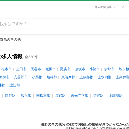
地元の掲示板 ジモティー
野県のその他
の求人情報
全220件
松本市
上田市
岡谷市
飯田市
諏訪市
須坂市
小諸市
伊那市
駒ヶ
東御市
安曇野市
小県郡
埴科郡
東筑摩郡
上伊那郡
上水内郡
上高井
井郡
諏訪郡
岡谷駅
広丘駅
南松本駅
屋代駅
善光寺下駅
茅野駅
上諏訪駅
長野のその他(その他)でお探しの投稿が見つからなかっ
長野のその他(その他)の新着通知メール