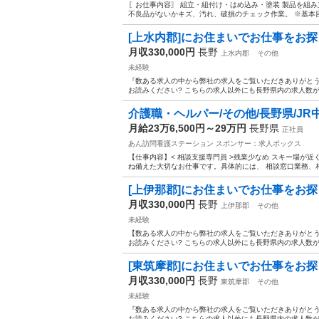
〖お仕事内容〗 組立・組付け・はめ込み・塗装 製品を組み
不良品がないかキズ、汚れ、破損のチェック作業。 ※基本目
[上水内郡]にお住まいでお仕事をお探しの
月収330,000円
長野
上水内郡
その他
未経験
『数ある求人の中から弊社の求人をご覧いただきありがとうご
お読みください? こちらの求人以外にも長野県内の求人数が
介護職・ヘルパー/その他/長野県/JR
月給23万6,500円～29万円
長野県
正社員
あん訪問看護ステーション
スポンサー：求人ボックス
【仕事内容】< 相談支援専門員 >残業少なめ スキー場が
ね備えた大切なお仕事です。具体的には、 相談窓口業務、相
[上伊那郡]にお住まいでお仕事をお探しの
月収330,000円
長野
上伊那郡
その他
未経験
【数ある求人の中から弊社の求人をご覧いただきありがとうご
お読みください? こちらの求人以外にも長野県内の求人数が
[東筑摩郡]にお住まいでお仕事をお探しの
月収330,000円
長野
東筑摩郡
その他
未経験
『数ある求人の中から弊社の求人をご覧いただきありがとうご
お読みください? こちらの求人以外にも長野県内の求人数が