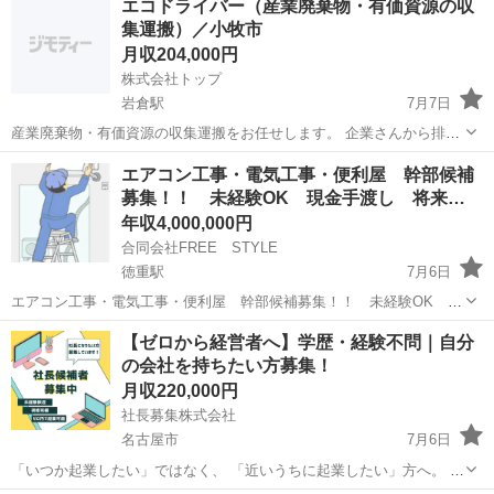
エコドライバー（産業廃棄物・有価資源の収
集運搬）／小牧市
月収204,000円
株式会社トップ
岩倉駅
7月7日
産業廃棄物・有価資源の収集運搬をお任せします。 企業さんから排出
される各種廃棄物や資源を各現場に最も適した方 法で回収・運搬する
愛知
小牧市
岩倉駅
その他
フォークリフト
エアコン工事・電気工事・便利屋 幹部候補
お仕事です。 ４トンユニック・３トンパワーゲート車を使用して運搬
募集！！ 未経験OK 現金手渡し 将来…
します。 持ち帰った荷物...
年収4,000,000円
合同会社FREE STYLE
徳重駅
7月6日
エアコン工事・電気工事・便利屋 幹部候補募集！！ 未経験OK 現
金手渡し 将来独立応援！！ 正社員投与あり ⚠️⚠️⚠️指定応募フォー
愛知
名古屋市
徳重駅
その他
未経験
【ゼロから経営者へ】学歴・経験不問｜自分
ム以外のメッセージ（まだ応募していますか？などのジモティ―定型
の会社を持ちたい方募集！
文、及び質問のみ等）に...
月収220,000円
社長募集株式会社
名古屋市
7月6日
「いつか起業したい」ではなく、 「近いうちに起業したい」方へ。 働
きながら経営を学び、 半年～１年で独立を目指せる環境です。 〈 こ