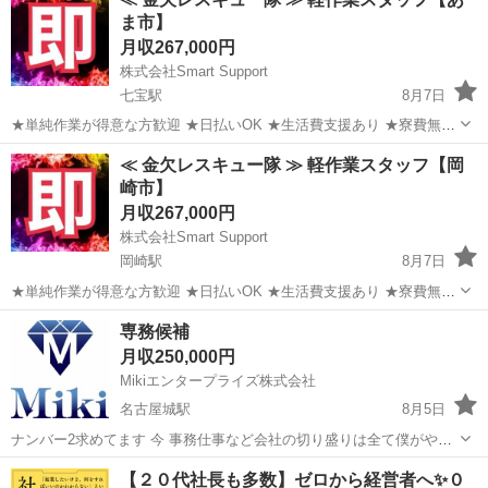
ま市】
月収267,000円
株式会社Smart Support
七宝駅
8月7日
★単純作業が得意な方歓迎 ★日払いOK ★生活費支援あり ★寮費無料
（規定あり） ★スピード就業（最短翌日） ★LINE面談OK ★タトゥー
愛知
あま市
七宝駅
その他
単純作業
≪ 金欠レスキュー隊 ≫ 軽作業スタッフ【岡
相談可 ■ お仕事例 ・アパートの清掃 ・医薬品の梱包...
崎市】
月収267,000円
株式会社Smart Support
岡崎駅
8月7日
★単純作業が得意な方歓迎 ★日払いOK ★生活費支援あり ★寮費無料
（規定あり） ★スピード就業（最短翌日） ★LINE面談OK ★タトゥー
愛知
岡崎市
岡崎駅
その他
単純作業
専務候補
相談可 ■ お仕事例 ・アパートの清掃 ・医薬品の梱包...
月収250,000円
Mikiエンタープライズ株式会社
名古屋城駅
8月5日
ナンバー2求めてます 今 事務仕事など会社の切り盛りは全て僕がやっ
てます汗っ 一緒に会社を大きくしてってくれる方求めてます よろしく
愛知
名古屋市
名古屋城駅
その他
【２０代社長も多数】ゼロから経営者へ✨０
お願いします まずは手取り25万から