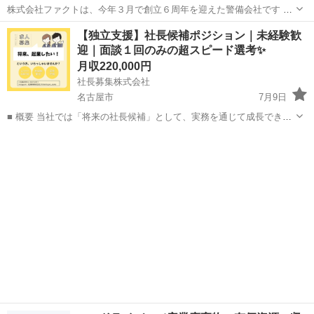
株式会社ファクトは、今年３月で創立６周年を迎えた警備会社です 株
式会社ファクトは高速道路・一般道の交通規制・交通誘導警備をメイ
愛知
名古屋市
その他
業務
【独立支援】社長候補ポジション｜未経験歓
ンとし、全国各地で活躍しています！ 東海エリアの新拠点を設立予定
迎｜面談１回のみの超スピード選考✨
スタートから一緒に活躍...
月収220,000円
社長募集株式会社
名古屋市
7月9日
■ 概要 当社では「将来の社長候補」として、実務を通じて成長できる
方を募集しています。 ・未経験歓迎 ・学歴不問 ・実務ベースで経営
愛知
名古屋市
その他
未経験
を学べる ・将来的に独立することが可能 ■ 事業内容 ・人...