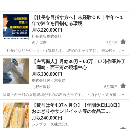
【社長を目指す方へ】未経験ＯＫ｜半年〜１
年で独立を目指せる環境
月収220,000円
社長募集株式会社
名古屋市
7月1日
「社長になりたい」という気持ちを、現実のキャリアに。 未経験から
スタートし、段階的に独立を目指せる仕組みがあります。 ■ 特徴 ・経
愛知
名古屋市
その他
未経験
【左官職人】月給30万～60万｜17時作業終了
験・学歴不問 ・資金面のサポートあり ・段階的に成長できる仕組み
｜岡崎・西三河の現場中心
...
月収300,000円
株式会社佐々木美建
北野桝塚駅
6月30日
岡崎・西三河の近場現場が中心の左官会社です。 ・泊まり・遠方移動
は基本なし ・現場は片道40〜50分圏内 ・作業は17時前後で終了（延
愛知
岡崎市
北野桝塚駅
その他
左官
【賞与は年4.07ヶ月分】【年間休日118日】
長残業ほぼなし） ・月給30〜60万円（経験・資格で決定） 月給制で
おにぎりやサンドイッチ等の食品工…
収入...
月収240,000円
シノブフーズ株式会社