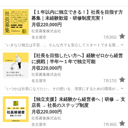
【１年以内に独立できる！】社長を目指す方
募集｜未経験歓迎・研修制度充実！
月収220,000円
社長募集株式会社
名古屋市
7月20日
「いきなり独立は不安…」 そんな方でも安心してスタートできる環境
です。 社員として経験を積みながら、 最終的に【自分の会社を持つ】
愛知
名古屋市
その他
未経験
【社長を目指したい方へ】経験ゼロから経営
ことを目指していただきます！ ■ どんな仕事？ 人材サービス業の運
に挑戦｜半年〜１年で独立可能
営...
月収220,000円
社長募集株式会社
名古屋市
7月17日
「いつかは社長になりたい」 その想いを、現実にするための環境があ
ります！ 〈 この募集について 〉 ・社長候補としての採用 ・人材サー
愛知
名古屋市
その他
業務
【独立支援】未経験から経営者へ｜研修 → 支
ビス事業での独立を目指します ・これまで５００名以上の独立実績あ
店長 → 社長のステップ制度
り ...
月収220,000円
社長募集株式会社
名古屋市
7月16日