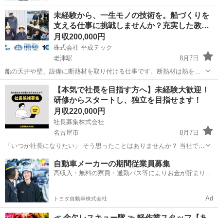
未経験から、一生モノの技術を。船づくりを
支える仕事に挑戦しませんか？充実した教…
月収200,000円
株式会社 平成テック
老津駅
8月7日
船の天井や壁、設備に断熱材を取り付ける仕事です。断熱材は熱を伝
わりにくくする素材で、船内の温度を保ち、安全で快適な環境づくり
愛知
豊橋市
老津駅
その他
【本気で社長を目指す方へ】未経験大歓迎！
に欠かせない役割を担っています。 作業は決められた手順に沿って進
研修からスタートし、独立を目指せます！
めるため、未経験の方でも基礎か...
月収220,000円
社長募集株式会社
名古屋市
8月7日
「いつか社長になりたい」 そう思ったことはありませんか？ 当社で
は、未経験から経営者を目指す方を募集しています。 現在活躍してい
愛知
名古屋市
その他
未経験
自動車メーカーの期間従業員募集
る社長の中にも、最初は経験がなかった方がたくさんいます。 【まず
高収入・無料の寮費・通勤バス等によりお金が貯まりや
はここからス...
すい環境
Ad
トヨタ自動車株式会社
≪ 金欠レスキュー隊 ≫ 軽作業スタッフ【あ