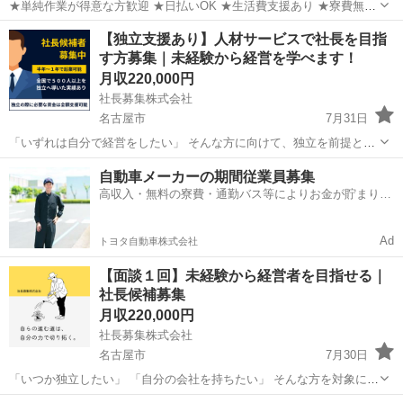
★単純作業が得意な方歓迎 ★日払いOK ★生活費支援あり ★寮費無料
（規定あり） ★スピード就業（最短翌日） ★LINE面談OK ★タトゥー
愛知
犬山市
犬山駅
その他
単純作業
【独立支援あり】人材サービスで社長を目指
相談可 ■ お仕事例 ・アパートの清掃 ・医薬品の梱包...
す方募集｜未経験から経営を学べます！
月収220,000円
社長募集株式会社
名古屋市
7月31日
「いずれは自分で経営をしたい」 そんな方に向けて、独立を前提とし
た社長候補の募集です！ 〈 どんな仕事？ 〉 人材サービスに関わる業
愛知
名古屋市
その他
未経験
自動車メーカーの期間従業員募集
務を担当していただきます。 ・イベントや現場の人材手配 ・スタッ
高収入・無料の寮費・通勤バス等によりお金が貯まりや
フ...
すい環境
Ad
トヨタ自動車株式会社
【面談１回】未経験から経営者を目指せる｜
社長候補募集
月収220,000円
社長募集株式会社
名古屋市
7月30日
「いつか独立したい」 「自分の会社を持ちたい」 そんな方を対象に、
社長候補メンバーを募集しています！ 経験・学歴は一切不問。 まずは