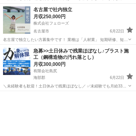
対象に、社長候補を募集しています！ ■ 当社について ・人材サービス
愛知
名古屋市
その他
社長
名古屋で社内独立
業で独立を目指せる仕組みあり ・これまで５００名以上を独立へ導い
月収250,000円
た実...
株式会社フェローズ
名古屋市
6月22日
名古屋で独立したい方募集中です！ 業種は「人材業」 短期研修、短期
独立の為、最短3か月～最長1年で独立です。 有難い事に業績が好調な
愛知
名古屋市
その他
急募>>土日休みで残業ほぼなし♪ブラスト施
ので、 事業拡大のために独立したい方を募集しています。 仕事内容
工（鋼構造物の汚れ落とし）
主に現...
月収300,000円
有限会社島尻
海部郡
6月22日
＼未経験者も歓迎！土日休みで残業ほぼなし／ ✅未経験でも月給33万
円〜可能 ✅17時仕事終わり♪残業なし＆休憩90分 ✅週休2日制（土日休
愛知
海部郡
その他
未経験
み） ✅制服貸与でかかる費用なし！ 【仕事内容】 ブラストを用いて...