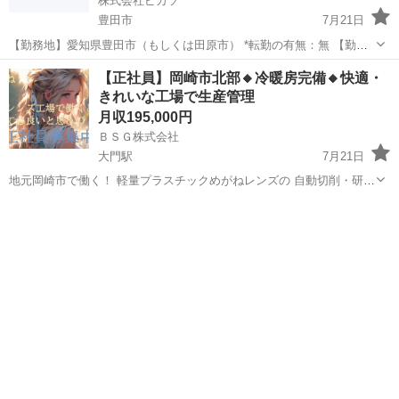
株式会社ピカソ
豊田市
7月21日
【勤務地】愛知県豊田市（もしくは田原市） *転勤の有無：無 【勤務
時間】 ①06:25～15:15（休憩時間 10:40~11:25） ②16:40～
愛知
豊田市
その他
未経験
【正社員】岡崎市北部🔸冷暖房完備🔸快適・
01:30（休憩時間 20:40~21:25） ※二交替...
きれいな工場で生産管理
月収195,000円
ＢＳＧ株式会社
大門駅
7月21日
地元岡崎市で働く！ 軽量プラスチックめがねレンズの 自動切削・研磨
加工を行っています。 全国の販売店から入る お客様一人一人の注文デ
愛知
岡崎市
大門駅
その他
地元
ータから もとになるレンズをピッキングし 各自に合う度数になる様
切削・研...