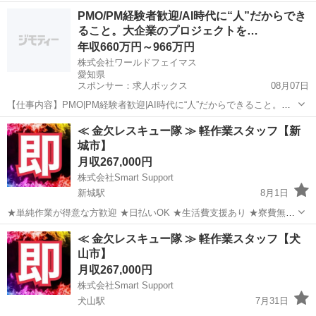
ばいいかわからない ・起業資金が不安 ・経営経験がない そんな理由
愛知
名古屋市
その他
未経験
PMO/PM経験者歓迎/AI時代に“人”だからでき
で一歩を踏み出せていない方も多いと思います。 当社では、人材サ
ること。大企業のプロジェクトを…
ー...
年収660万円～966万円
株式会社ワールドフェイマス
愛知県
スポンサー：求人ボックス
08月07日
【仕事内容】PMO|PM経験者歓迎|AI時代に“人”だからできること。大
企業のプロジェクトを支える伴走者を募集!|年収660万円~ 仕事内容: あ
正社員
≪ 金欠レスキュー隊 ≫ 軽作業スタッフ【新
なたのミッションは、大手企業のプロジェクト現場で「なくてはなら
城市】
ない存在」になることで...
月収267,000円
株式会社Smart Support
新城駅
8月1日
★単純作業が得意な方歓迎 ★日払いOK ★生活費支援あり ★寮費無料
（規定あり） ★スピード就業（最短翌日） ★LINE面談OK ★タトゥー
愛知
新城市
新城駅
その他
単純作業
≪ 金欠レスキュー隊 ≫ 軽作業スタッフ【犬
相談可 ■ お仕事例 ・アパートの清掃 ・医薬品の梱包...
山市】
月収267,000円
株式会社Smart Support
犬山駅
7月31日