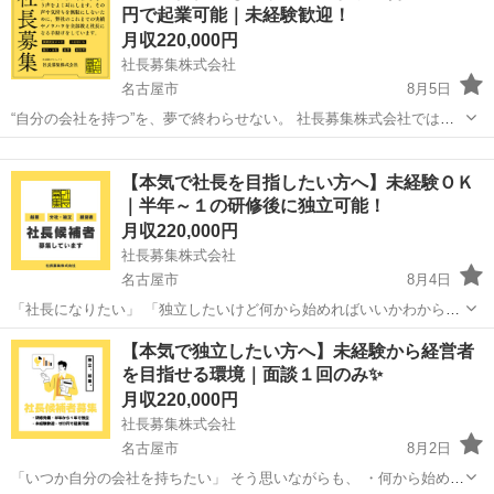
円で起業可能｜未経験歓迎！
月収220,000円
社長募集株式会社
名古屋市
8月5日
“自分の会社を持つ”を、夢で終わらせない。 社長募集株式会社では、
未経験から経営者を目指す仲間を募集しています！
愛知
名古屋市
その他
未経験
━━━━━━━━━━━━━━ ■ どんな仕事？
【本気で社長を目指したい方へ】未経験ＯＫ
━━━━━━━━━━━━━━ 人...
｜半年～１の研修後に独立可能！
月収220,000円
社長募集株式会社
名古屋市
8月4日
「社長になりたい」 「独立したいけど何から始めればいいかわからな
い」 そんな方を募集しています！ 当社では、人材サービス業で独立を
愛知
名古屋市
その他
未経験
【本気で独立したい方へ】未経験から経営者
目指す方の育成を行っています。 【まずは研修からスタート】 入社...
を目指せる環境｜面談１回のみ✨
月収220,000円
社長募集株式会社
名古屋市
8月2日
「いつか自分の会社を持ちたい」 そう思いながらも、 ・何から始めれ