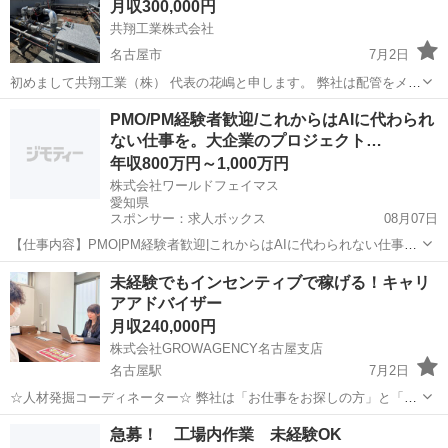
月収300,000円
月はまず普通の...
共翔工業株式会社
名古屋市
7月2日
初めまして共翔工業（株） 代表の花嶋と申します。 弊社は配管をメイ
ンに 鍛冶屋、製缶などの仕事を 愛知県名古屋市でやらせて頂いており
愛知
名古屋市
その他
PMO/PM経験者歓迎/これからはAIに代わられ
ます。 やる気のある方、今の職辞めて違う所も見てみたいと思う方 一
ない仕事を。大企業のプロジェクト…
人親方だけど常駐先が定...
年収800万円～1,000万円
株式会社ワールドフェイマス
愛知県
スポンサー：求人ボックス
08月07日
【仕事内容】PMO|PM経験者歓迎|これからはAIに代わられない仕事
を。大企業のプロジェクトを支える伴走者を募集!|年収800万円~ 仕事
正社員
未経験でもインセンティブで稼げる！キャリ
内容: あなたのミッションは、大手企業のプロジェクト現場で「なくて
アアドバイザー
はならない存在」になること...
月収240,000円
株式会社GROWAGENCY名古屋支店
名古屋駅
7月2日
☆人材発掘コーディネーター☆ 弊社は「お仕事をお探しの方」と「企
業」をつなぐ 8年目に突入したベンチャー会社です。 更なる事業拡大
愛知
名古屋市
名古屋駅
その他
未経験
急募！ 工場内作業 未経験OK
に伴い、名古屋支店を設立！ 一緒に頑張ってくれる仲間を募集しちゃ