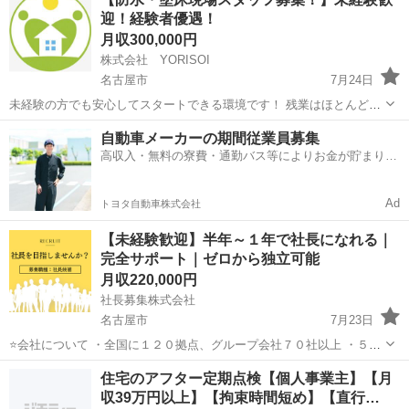
人材サービス業の経営を担っていただくポジションです！ ■ 具体...
迎！経験者優遇！
月収300,000円
株式会社 YORISOI
名古屋市
7月24日
未経験の方でも安心してスタートできる環境です！ 残業はほとんどな
く、プライベートの時間も大切にできます。 ■防水工事：建物に雨水
愛知
名古屋市
その他
未経験
自動車メーカーの期間従業員募集
や湿気などが侵入するのを防ぎ、建物の寿命を延ばすための工事 ■塗
高収入・無料の寮費・通勤バス等によりお金が貯まりや
床工事：工場や...
すい環境
Ad
トヨタ自動車株式会社
【未経験歓迎】半年～１年で社長になれる｜
完全サポート｜ゼロから独立可能
月収220,000円
社長募集株式会社
名古屋市
7月23日
⭐会社について ・全国に１２０拠点、グループ会社７０社以上 ・５０
０名以上の独立支援実績 ・起業資金は全額会社負担 ⭐研修～独立の流
愛知
名古屋市
その他
未経験
住宅のアフター定期点検【個人事業主】【月
れ ＳＴＥＰ１：研修 ・現場作業・営業・スタッフ管理を体験 ・経
収39万円以上】【拘束時間短め】【直行…
営...