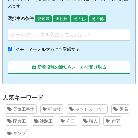
来ます。
選択中の条件
愛知県
正社員
その他
その他
ジモティーメルマガにも登録する
新着投稿の通知をメールで受け取る
人気キーワード
電気工事士
軽貨物
ネットスーパー
足場
配管工
塗装工
左官
職人
造園
ダンプ