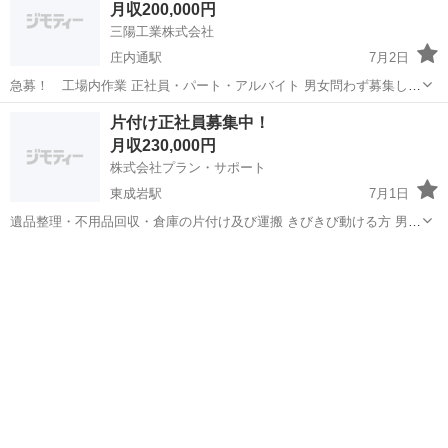
月収200,000円
います...
三陽工業株式会社
庄内通駅
7月2日
急募！ 工場内作業 正社員・パート・アルバイト 男女問わず募集しま
す。 ガムテープを製造して90年の会社です！！ 国内中で取り扱われて
愛知
名古屋市
庄内通駅
その他
未経験
片付け正社員募集中！
いる商品になります。 海外にも出荷しています！！ ...
月収230,000円
株式会社プラン・サポート
東成岩駅
7月1日
遺品整理・不用品回収・倉庫の片付け及び運搬 きびきび動ける方 男女
問わず 週休2日制 8:00から17:00 残業時別途残業代支給 社会保険あり
愛知
半田市
東成岩駅
その他
食事手当別途10.000円 集合場所から現場迄の交通費支給 資格手当あり
例:...