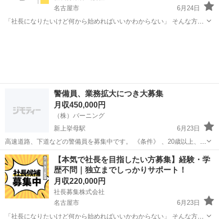
名古屋市
6月24日
「社長になりたいけど何から始めればいいかわからない」 そんな方を
募集しています。 経験や学歴は問いません。 実際に働きながら、経営
愛知
名古屋市
その他
未経験
に必要なスキルを身につけていただきます！ 【こんなお仕事です！】
・...
警備員、業務拡大につき大募集
月収450,000円
（株）バーニング
新上挙母駅
6月23日
高速道路、下道などの警備員を募集中です。 《条件》 、20歳以上、健
康な方 、60歳以上も可 、男女問いません。 、外国人も可（日本語が
愛知
豊田市
新上挙母駅
その他
業務
【本気で社長を目指したい方募集】経験・学
ちゃんと喋れる方） 、乗用車をお持ちの方 勤務地は愛知県、県外 制
歴不問｜独立までしっかりサポート！
服貸与 面接→教育→...
月収220,000円
社長募集株式会社
名古屋市
6月23日
「社長になりたいけど何から始めればいいかわからない」 そんな方を