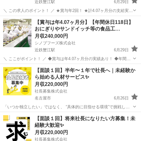
近鉄蟹江駅
6月29日
＼ この求人のポイント！ ／ ★賞与年2回！ ★計4.07ヶ月分の支給実
績！ ★年間休日118日 ★完全週休2日制 ★東証上場グループの安定し
愛知
弥富市
近鉄蟹江駅
その他
係長
【賞与は年4.07ヶ月分】【年間休日118日】
た経営基盤！ ★住宅手当や役職手当など福利厚生が充実！ ーーーー...
おにぎりやサンドイッチ等の食品工…
月収240,000円
シノブフーズ株式会社
近鉄蟹江駅
6月29日
＼ ここがポイント！ ／ ◆賞与は年4.07ヶ月分の実績あり！ ◆年間休
日118日でプライベート充実！ ◆リフレッシュ休暇が年10日間あり！
愛知
弥富市
近鉄蟹江駅
その他
業務
【面談１回】半年〜１年で社長へ｜未経験か
◆未経験から大手で正社員になれる！ ◆充実の住宅手当や役職手当あ
ら始める人材サービス✨
り！ ...
月収220,000円
社長募集株式会社
名古屋市
6月26日
「いつか独立したい」ではなく、 “具体的に目指せる環境”で挑戦しま
せんか？ 〈 募集内容 〉 人材サービス事業の【社長候補】として、 研
愛知
名古屋市
その他
未経験
【面談１回】将来社長になりたい方募集！未
修→支店運営→独立までをサポートします。 〈 特徴 〉 ...
経験大歓迎✨
月収220,000円
社長募集株式会社