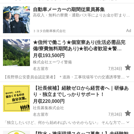
を募集しています！ 〈 募集内容 〉 将来、独立して会社経営を行う
愛知
名古屋市
その他
社長
自動車メーカーの期間従業員募集
【社長候補】の採用です。 〈 ポイント！ 〉 ・経験／資格 ...
高収入・無料の寮費・通勤バス等によりお金が貯まりや
すい環境
Ad
トヨタ自動車株式会社
★信州で働こう★個室寮あり(生活必需品完
備/寮費無料期間あり)★初心者歓迎★警…
月収193,500円
株式会社エーワイ警備
名古屋市
7月24日
【長野県公安委員会認定業者】 ＊道路・工事現場等での交通誘導警備
業務 ＊イベント・お祭り会場等での雑踏警備業務 ＊商業施設・公共施
愛知
名古屋市
その他
業務
【社長候補】経験ゼロから経営者へ｜研修あ
設・オフィス・ショッピングセンター等での施設警備業務。 ☆☆☆充
り・独立までしっかりサポート！
実の入社歓迎制...
月収220,000円
社長募集株式会社
名古屋市
7月24日
「独立したいけど、何から始めればいいかわからない」 そんな方で
も、安心してスタートできる環境です！ ■ 募集内容 将来的に独立し、
愛知
名古屋市
その他
経営者
【防水・塗床現場スタッフ募集！】未経験歓