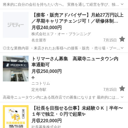
将来的に自分の会社を持ちたい方へ。 実務を通して経営を学び、独立
を目指せる【社長候補】の募集です！ 〈 特徴 〉 ・未経験からスター
愛知
名古屋市
その他
未経験
【接客・販売アドバイザー】月給27万円以上
ト可能 ・段階的にスキルを習得できる研修制度 （半年～１年の研修期
／早期キャリアチェンジ可！／研修体制…
間で...
月収240,000円
株式会社エフ・オー・プランニング
名古屋市
7月15日
◎主な業務内容 ・来店されたお客様への接客・販売 ・売り場・ブース
のレイアウト ・PRイベントの企画・実施 ・発注・在庫管理 ◎取り扱
愛知
名古屋市
その他
トリマーさん募集 高蔵寺ニュータウン内
い製品（例） テレビ／洗濯機／エアコン／冷蔵庫／スマー...
車通勤可
月収250,000円
ニコトリム
定光寺駅
7月15日
高蔵寺ニュータウン内にある既存店での募集になります 最終的にはお
店をおまかせできる方を募集しております。 仕上げまでできる経験者
愛知
春日井市
定光寺駅
その他
【社長を目指せる仕事】未経験ＯＫ｜半年〜
の方を募集します 完全予約制なので、休みや営業時間も自身の都合で
１年で独立・０円で起業✨
決めてください 基本的にはワンオ...
月収220,000円
社長募集株式会社