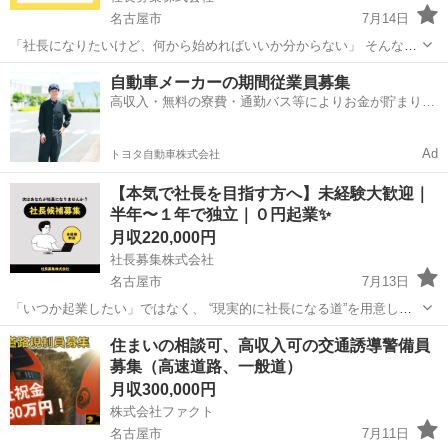
名古屋市
7月14日
「社長になりたいけど、何から始めればいいか分からない」 そんな方
のための募集です！ 〈 この仕事の特徴 〉 ・未経験からスタートでき
愛知
名古屋市
その他
未経験
自動車メーカーの期間従業員募集
る ・半年〜１年で独立可能 ・開業資金は全額支援（０円で起業） ・
高収入・無料の寮費・通勤バス等によりお金が貯まりや
段...
すい環境
Ad
トヨタ自動車株式会社
【本気で社長を目指す方へ】未経験大歓迎｜
半年〜１年で独立｜０円起業✨
月収220,000円
社長募集株式会社
名古屋市
7月13日
「いつか起業したい」ではなく、 “現実的に社長になる道”を用意して
います。 〈 この募集のポイント 〉 ・経験やスキルは不要 ・半年〜１
愛知
名古屋市
その他
未経験
住まいの相談可、高収入可の交通誘導警備員
年で独立を目指せる ・起業資金は全額サポート ・実務ベースで経営...
募集（高速道路、一般道）
月収300,000円
株式会社ファクト
名古屋市
7月11日