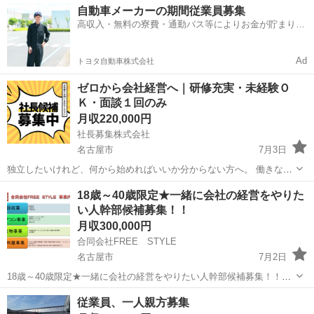
愛知
名古屋市
その他
経営者
自動車メーカーの期間従業員募集
の仕事のポイント 〉 ・未経験からスタート可能 ・実務を通じて経...
高収入・無料の寮費・通勤バス等によりお金が貯まりや
すい環境
Ad
トヨタ自動車株式会社
ゼロから会社経営へ｜研修充実・未経験Ｏ
Ｋ・面談１回のみ
月収220,000円
社長募集株式会社
名古屋市
7月3日
独立したいけれど、何から始めればいいか分からない方へ。 働きなが
ら経営を学び、独立を目指せる募集です！ 〈 当社について 〉 ・人材
愛知
名古屋市
その他
18歳～40歳限定★一緒に会社の経営をやりた
サービス業での独立支援を行う企業 ・これまで多数の独立実績あり ・
い人幹部候補募集！！
研修...
月収300,000円
合同会社FREE STYLE
名古屋市
7月2日
18歳～40歳限定★一緒に会社の経営をやりたい人幹部候補募集！！
2019年4月会社設立、業務、売上ともに右肩上がりに急成長中の便利屋
愛知
名古屋市
その他
業務
従業員、一人親方募集
です。 一緒に会社を運営していく社員候補を募集します。 最初の数か