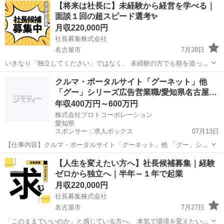
愛知
名古屋市
その他
【将来は社長に】未経験から経営を学べる｜
社員として働きながら、人材サービス業の基礎から学んでいただきま
面談１回の超スピード選考✨
す◎ ━...
月収220,000円
社長募集株式会社
名古屋市
7月28日
いきなり「独立してください」ではなく、 未経験の方でも順を追って
学べる環境です。 「社長になりたいけど、何から始めればいいか分か
愛知
名古屋市
その他
未経験
クルマ・ポータルサイト「グーネット」他
らない」 そんな方に向けた募集です！ 〈 お仕事の内容 〉 人材サー
「グー」シリーズ広告営業職/愛知県名古屋…
ビ...
年収400万円～600万円
株式会社プロトコーポレーション
愛知県
スポンサー：求人ボックス
07月13日
【仕事内容】クルマ・ポータルサイト「グーネット」他 「グー」シリ
ーズ広告営業職/愛知県名古屋市 仕事内容: 「20代の若手」活躍中!
正社員
【人生を変えたい方へ】社長候補募集｜経験
「グー」シリーズを中心とした当社の商品やサービスを駆使し、クラ
ゼロから独立へ｜半年～１年で起業
イアントである中古車・バイク販売店...
月収220,000円
社長募集株式会社
名古屋市
7月27日
「このままでいいのか」と感じている方へ。 本気で環境を変えたい方