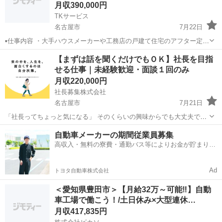
月収390,000円
TKサービス
名古屋市
7月22日
▪️仕事内容 ・大手ハウスメーカーや工務店の戸建て住宅のアフター定期
点検を代行します。 ・事前にアポイントされたお宅へ車で訪問しま
愛知
名古屋市
その他
未経験
【まずは話を聞くだけでもＯＫ】社長を目指
す。 ・決められた点検項目に基づき不具合箇所を点検してiPadを使っ
せる仕事｜未経験歓迎・面談１回のみ
て報告。 例:外壁...
月収220,000円
社長募集株式会社
名古屋市
7月21日
「社長ってちょっと気になる」 そのくらいの興味からでも大丈夫で
す！ 未経験からスタートし、最終的に独立を目指せるポジションの募
愛知
名古屋市
その他
未経験
自動車メーカーの期間従業員募集
集です。 〈 この仕事の特徴 〉 ・私服ＯＫのカジュアル面談でスター
高収入・無料の寮費・通勤バス等によりお金が貯まりや
ト ...
すい環境
Ad
トヨタ自動車株式会社
＜愛知県豊田市＞【月給32万～可能‼】自動
車工場で働こう！/土日休み×大型連休…
月収417,835円