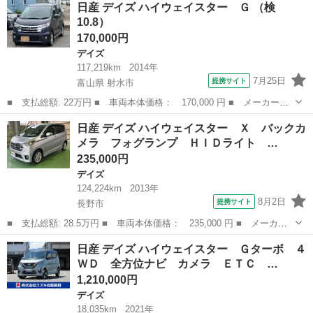
長野
長野市
デイズ
日産 デイズ ハイウェイスター Ｇ （検
き 距離無限保証 ナビ ＥＴＣ 電動格納ミラー エアコン パワ
10.8）
ステ ベンチシー...
170,000円
デイズ
117,219km
2014年
7月25日
提携サイト
富山県 射水市
■ 支払総額: 22万円 ■ 車両本体価格： 170,000 円 ■ メーカー
名： 日産 ■ 車種名： デイズ ■ グレード名： ハイウェイスタ
富山
射水市
デイズ
日産 デイズ ハイウェイスター Ｘ バックカ
ー Ｇ ■ 排気量： 660cc ■ ドア枚数： 5D ■ ミッション：
メラ フォグランプ ＨＩＤライト …
CV...
235,000円
デイズ
124,224km
2013年
8月2日
提携サイト
長野市
■ 支払総額: 28.5万円 ■ 車両本体価格： 235,000 円 ■ メーカー
名： 日産 ■ 車種名： デイズ ■ グレード名： ハイウェイスタ
長野
長野市
デイズ
日産 デイズ ハイウェイスター Ｇターボ ４
ー Ｘ バックカメラ フォグランプ ＨＩＤライト ベンチシー
ＷＤ 全方位ナビ カメラ ＥＴＣ …
ト オートエア...
1,210,000円
デイズ
18,035km
2021年