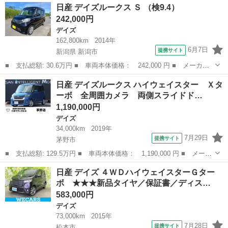
長野
長野市
デイズ
日産 デイズルークス Ｓ （検9.4）
ウェイスターＸ ４ＷＤ 届出済未使用車 ４ＷＤ パーキングアシ
242,000円
スト Ｌ...
デイズ
162,800km
2014年
6月7日
提携サイト
新潟県 新潟市
■ 支払総額: 30.6万円 ■ 車両本体価格： 242,000 円 ■ メーカー
名： 日産 ■ 車種名： デイズルークス ■ グレード名： Ｓ ■
新潟
新潟市
デイズ
日産 デイズルークス ハイウェイスター Ｘタ
排気量： 660cc ■ ドア枚数： 5D ■ ミッション： CVT ■...
ーボ 全周囲カメラ 両側スライドド…
1,190,000円
デイズ
34,000km
2019年
7月29日
提携サイト
茅野市
■ 支払総額: 129.5万円 ■ 車両本体価格： 1,190,000 円 ■ メーカ
ー名： 日産 ■ 車種名： デイズルークス ■ グレード名： ハイ
長野
茅野市
デイズ
日産 デイズ ４ＷＤハイウェイスターＧター
ウェイスター Ｘターボ 全周囲カメラ 両側スライドドア ナビ
ボ ★★★新品タイヤ／保証書／ディス…
衝突被害...
583,000円
デイズ
73,000km
2015年
7月28日
提携サイト
松本市