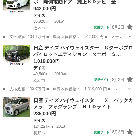
ボ 両側電動ドア 純正ＳＤナビ 全…
ド Ｂｌｕｅｔ...
942,000円
デイズ
36,920km
2015年
8月2日
提携サイト
松本市
■ 支払総額: 104.9万円 ■ 車両本体価格： 942,000 円 ■ メーカー
名： 日産 ■ 車種名： デイズルークス ■ グレード名： ハイウ
長野
松本市
デイズ
日産 デイズ ハイウェイスター Ｇターボプロ
ェイスター ターボ 両側電動ドア 純正ＳＤナビ 全周囲カメラ
パイロットエディション ターボ Ｓ…
衝突被害軽...
1,019,000円
デイズ
49,560km
2019年
8月2日
提携サイト
松本市
■ 支払総額: 109.9万円 ■ 車両本体価格： 1,019,000 円 ■ メーカ
ー名： 日産 ■ 車種名： デイズ ■ グレード名： ハイウェイス
長野
松本市
デイズ
日産 デイズ ハイウェイスター Ｘ バックカ
ター Ｇターボプロパイロットエディション ターボ ＳＤナビ 全
メラ フォグランプ ＨＩＤライト …
周囲カメ...
235,000円
デイズ
124,224km
2013年
8月2日
提携サイト
長野市