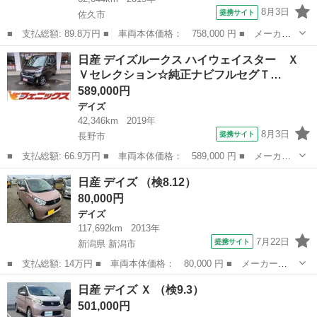
8月3日
提携サイト
佐久市
■ 支払総額: 89.8万円 ■ 車両本体価格： 758,000 円 ■ メーカー
名： 日産 ■ 車種名： デイズ ■ グレード名： ４ＷＤ エマ
長野
佐久市
デイズ
日産 デイズルークス ハイウェイスター Ｘ
ージェンシーブレーキ メモリーナビ フルセグＴＶ バックカメ
Ｖセレクション☆純正ナビフルセグＴ…
ラ 全周囲カメ...
589,000円
デイズ
42,346km
2019年
8月3日
提携サイト
長野市
■ 支払総額: 66.9万円 ■ 車両本体価格： 589,000 円 ■ メーカー
名： 日産 ■ 車種名： デイズルークス ■ グレード名： ハイウ
長野
長野市
デイズ
日産 デイズ （検8.12）
ェイスター Ｘ Ｖセレクション☆純正ナビフルセグＴＶ☆ アラウ
80,000円
ンドビューモ...
デイズ
117,692km
2013年
7月22日
提携サイト
新潟県 新潟市
■ 支払総額: 14万円 ■ 車両本体価格： 80,000 円 ■ メーカー
名： 日産 ■ 車種名： デイズ ■ グレード名： ■ 排気量：
新潟
新潟市
デイズ
日産 デイズ Ｘ （検9.3）
660cc ■ ドア枚数： 5D ■ ミッション： CVT ■ 店舗PR文： ...
501,000円