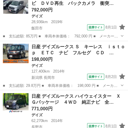
ビ ＤＶＤ再生 バックカメラ 衝突…
型ナビ 全周...
792,000円
デイズ
28,936km
2019年
8月1日
提携サイト
飯田市
■ 支払総額: 85万円 ■ 車両本体価格： 792,000 円 ■ メーカー
名： 日産 ■ 車種名： デイズルークス ■ グレード名： Ｘ ワ
長野
飯田市
デイズ
日産 デイズルークス Ｓ キーレス ｉｓｔｏ
ンセグ ＤＶＤナビ ＤＶＤ再生 バックカメラ 衝突被害軽減シス
ｐ ＥＴＣ ナビ フルセグ ＣＤ …
テム ＥＴＣ ド...
198,000円
デイズ
127,400km
2014年
8月2日
提携サイト
新潟県 長岡市
■ 支払総額: 29.8万円 ■ 車両本体価格： 198,000 円 ■ メーカー
名： 日産 ■ 車種名： デイズルークス ■ グレード名： Ｓ キ
新潟
長岡市
デイズ
日産 デイズルークス ハイウェイスター Ｘ
ーレス ｉｓｔｏｐ ＥＴＣ ナビ フルセグ ＣＤ ＡＵＸ 両側
Ｇパッケージ ４ＷＤ 純正ナビ 全…
スライドドア...
771,000円
デイズ
62,270km
2014年
8月1日
提携サイト
長野市