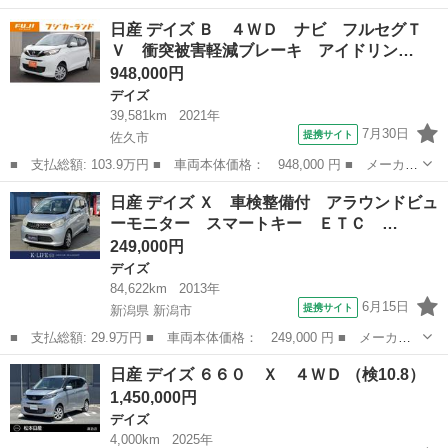
ー名： 日産 ■ 車種名： デイズ ■ グレード名： Ｘ ４ＷＤ
長野
上田市
デイズ
日産 デイズ Ｂ ４ＷＤ ナビ フルセグＴ
ディスプレイオーディオ インテリジェントエマージェンシーブレー
Ｖ 衝突被害軽減ブレーキ アイドリン…
キ 全周...
948,000円
デイズ
39,581km
2021年
7月30日
提携サイト
佐久市
■ 支払総額: 103.9万円 ■ 車両本体価格： 948,000 円 ■ メーカー
名： 日産 ■ 車種名： デイズ ■ グレード名： Ｂ ４ＷＤ ナ
長野
佐久市
デイズ
日産 デイズ Ｘ 車検整備付 アラウンドビュ
ビ フルセグＴＶ 衝突被害軽減ブレーキ アイドリングストップ
ーモニター スマートキー ＥＴＣ …
シートヒー...
249,000円
デイズ
84,622km
2013年
6月15日
提携サイト
新潟県 新潟市
■ 支払総額: 29.9万円 ■ 車両本体価格： 249,000 円 ■ メーカー
名： 日産 ■ 車種名： デイズ ■ グレード名： Ｘ 車検整備
新潟
新潟市
デイズ
日産 デイズ ６６０ Ｘ ４ＷＤ （検10.8）
付 アラウンドビューモニター スマートキー ＥＴＣ アルミホイ
1,450,000円
ール タイミン...
デイズ
4,000km
2025年