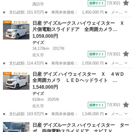
7月30日
提携サイト
諏訪市
■ 支払総額: 151.9万円 ■ 車両本体価格： 1,450,000 円 ■ メーカ
ー名： 日産 ■ 車種名： デイズ ■ グレード名： ６６０ Ｘ
長野
諏訪市
デイズ
日産 デイズルークス ハイウェイスター Ｘ
４ＷＤ ■ 排気量： 660cc ■ ドア枚数： 5D ■ ミッション...
片側電動スライドドア 全周囲カメラ…
1,059,000円
デイズ
34,170km
2017年
7月30日
提携サイト
佐久市
■ 支払総額: 114.4万円 ■ 車両本体価格： 1,059,000 円 ■ メーカ
ー名： 日産 ■ 車種名： デイズルークス ■ グレード名： ハイ
長野
佐久市
デイズ
日産 デイズ ハイウェイスター Ｘ ４ＷＤ
ウェイスター Ｘ 片側電動スライドドア 全周囲カメラ ナビ フ
全周囲カメラ ＬＥＤヘッドライト …
ルセグＴ...
1,548,000円
デイズ
610km
2025年
7月30日
提携サイト
佐久市
■ 支払総額: 163.9万円 ■ 車両本体価格： 1,548,000 円 ■ メーカ
ー名： 日産 ■ 車種名： デイズ ■ グレード名： ハイウェイス
長野
佐久市
デイズ
日産 デイズルークス ハイウェイスター ター
ター Ｘ ４ＷＤ 全周囲カメラ ＬＥＤヘッドライト 衝突被害軽
ボ 両側電動スライドドア ナビＴＶ…
減ブレー...