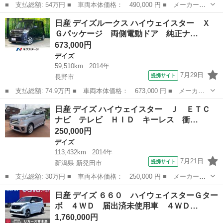
■ 支払総額: 54万円 ■ 車両本体価格： 490,000 円 ■ メーカー
名： 日産 ■ 車種名： デイズルークス ■ グレード名： ハイウ
長野
小諸市
デイズ
日産 デイズルークス ハイウェイスター Ｘ
ェイスター ターボ ターボ 社外ナビＴＶ ＥＴＣ 純正アルミ
Ｇパッケージ 両側電動ドア 純正ナ…
バックカメラ ア...
673,000円
デイズ
59,510km
2014年
7月29日
提携サイト
長野市
■ 支払総額: 74.9万円 ■ 車両本体価格： 673,000 円 ■ メーカー
名： 日産 ■ 車種名： デイズルークス ■ グレード名： ハイウ
長野
長野市
デイズ
日産 デイズ ハイウェイスター Ｊ ＥＴＣ
ェイスター Ｘ Ｇパッケージ 両側電動ドア 純正ナビ 全周囲カ
ナビ テレビ ＨＩＤ キーレス 衝…
メラ ＥＴＣ...
250,000円
デイズ
113,432km
2014年
7月21日
提携サイト
新潟県 新発田市
■ 支払総額: 30万円 ■ 車両本体価格： 250,000 円 ■ メーカー
名： 日産 ■ 車種名： デイズ ■ グレード名： ハイウェイスタ
新潟
新発田市
デイズ
日産 デイズ ６６０ ハイウェイスターＧター
ー Ｊ ＥＴＣ ナビ テレビ ＨＩＤ キーレス 衝突安全ボデ
ボ ４ＷＤ 届出済未使用車 ４ＷＤ…
ィ ベンチシート ...
1,760,000円