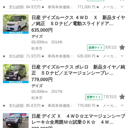
■ 支払総額: 84.9万円 ■ 車両本体価格： 771,000 円 ■ メーカー
名： 日産 ■ 車種名： デイズルークス ■ グレード名： ハイウ
長野
長野市
デイズ
日産 デイズルークス ４ＷＤ Ｘ 新品タイヤ
ェイスター Ｘ Ｇパッケージ ４ＷＤ 純正ナビ 全周囲カメラ
／純正 ＳＤナビ／電動スライドドア…
両側電動スラ...
635,000円
デイズ
69,000km
2014年
8月1日
提携サイト
松本市
■ 支払総額: 71.9万円 ■ 車両本体価格： 635,000 円 ■ メーカー
名： 日産 ■ 車種名： デイズルークス ■ グレード名： ４Ｗ
長野
松本市
デイズ
日産 デイズルークス ボレロ 新品タイヤ／純
Ｄ Ｘ 新品タイヤ／純正 ＳＤナビ／電動スライドドア／シートヒ
正 ＳＤナビ／エマージェンシーブレ…
ーター 運転席...
779,000円
デイズ
69,000km
2017年
7月31日
提携サイト
松本市
■ 支払総額: 85.8万円 ■ 車両本体価格： 779,000 円 ■ メーカー
名： 日産 ■ 車種名： デイズルークス ■ グレード名： ボレ
長野
松本市
デイズ
日産 デイズ Ｘ ４ＷＤ☆エマージェンシーブ
ロ 新品タイヤ／純正 ＳＤナビ／エマージェンシーブレーキ／両側
レーキ☆全周囲Ｍ☆試乗ＯＫ☆ ４Ｗ…
電動スライドド...