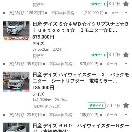
8月2日
提携サイト
長野市
■ 支払総額: 126.3万円 ■ 車両本体価格： 1,210,000 円 ■ メーカ
ー名： 日産 ■ 車種名： デイズ ■ グレード名： ハイウェイス
長野
長野市
デイズ
日産 デイズ Ｓ☆４ＷＤ☆イクリプスナビ☆Ｂ
ター Ｇターボ ４ＷＤ 全方位ナビ カメラ ＥＴＣ ドラレコ
ｌｕｅｔｏｏｔｈ☆ Ｂモニター☆Ｅ…
■ 排気...
879,000円
デイズ
37,562km
2024年
8月2日
提携サイト
長野市
■ 支払総額: 95.9万円 ■ 車両本体価格： 879,000 円 ■ メーカー
名： 日産 ■ 車種名： デイズ ■ グレード名： Ｓ☆４ＷＤ☆イ
長野
長野市
デイズ
日産 デイズ ハイウェイスター Ｘ バックモ
クリプスナビ☆Ｂｌｕｅｔｏｏｔｈ☆ Ｂモニター☆ＥＴＣ☆ドラレ
ニター シートリフター 電格ミラー…
コ☆ＵＳＢ電...
185,000円
デイズ
142,368km
2013年
7月24日
提携サイト
山梨県 西八代郡
■ 支払総額: 23.5万円 ■ 車両本体価格： 185,000 円 ■ メーカー
名： 日産 ■ 車種名： デイズ ■ グレード名： ハイウェイスタ
山梨
西八代郡
デイズ
日産 デイズ ６６０ ハイウェイスターＧター
ー Ｘ バックモニター シートリフター 電格ミラー オートエア
ボ （車検整備付）