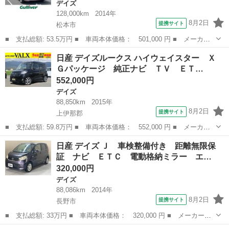
デイズ
128,000km
2014年
8月2日
提携サイト
松本市
■ 支払総額: 53.5万円 ■ 車両本体価格： 501,000 円 ■ メーカー
名： 日産 ■ 車種名： デイズ ■ グレード名： Ｘ ■ 排気
長野
松本市
デイズ
日産 デイズルークス ハイウェイスター Ｘ
量： 660cc ■ ドア枚数： 5D ■ ミッション： コラムAT ■ 店...
Ｇパッケージ 純正ナビ ＴＶ ＥＴ…
552,000円
デイズ
88,850km
2015年
8月2日
提携サイト
上伊那郡
■ 支払総額: 59.8万円 ■ 車両本体価格： 552,000 円 ■ メーカー
名： 日産 ■ 車種名： デイズルークス ■ グレード名： ハイウ
長野
上伊那郡
デイズ
日産 デイズ Ｊ 車検整備付き 距離無限保
ェイスター Ｘ Ｇパッケージ 純正ナビ ＴＶ ＥＴＣ アラウン
証 ナビ ＥＴＣ 電動格納ミラー エ…
ドビューモニ...
320,000円
デイズ
88,086km
2014年
8月2日
提携サイト
長野市
■ 支払総額: 33万円 ■ 車両本体価格： 320,000 円 ■ メーカー
名： 日産 ■ 車種名： デイズ ■ グレード名： Ｊ 車検整備付