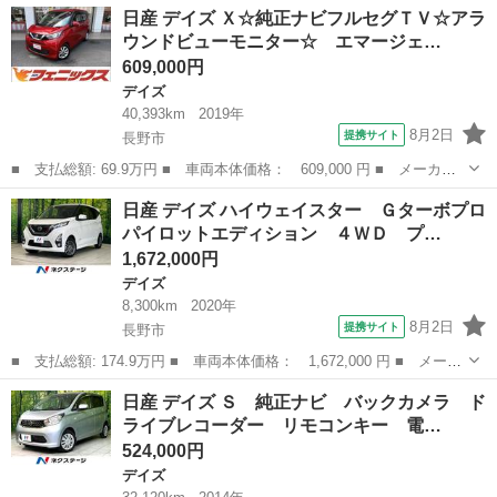
新潟
新潟市
デイズ
日産 デイズ Ｘ☆純正ナビフルセグＴＶ☆アラ
車 純正ＣＤデッキ アイドリングストップ キーレス ■ 排気
ウンドビューモニター☆ エマージェ…
量： 660cc ■...
609,000円
デイズ
40,393km
2019年
8月2日
提携サイト
長野市
■ 支払総額: 69.9万円 ■ 車両本体価格： 609,000 円 ■ メーカー
名： 日産 ■ 車種名： デイズ ■ グレード名： Ｘ☆純正ナビフ
長野
長野市
デイズ
日産 デイズ ハイウェイスター Ｇターボプロ
ルセグＴＶ☆アラウンドビューモニター☆ エマージェンシーブレー
パイロットエディション ４ＷＤ プ…
キ☆ミラーウ...
1,672,000円
デイズ
8,300km
2020年
8月2日
提携サイト
長野市
■ 支払総額: 174.9万円 ■ 車両本体価格： 1,672,000 円 ■ メーカ
ー名： 日産 ■ 車種名： デイズ ■ グレード名： ハイウェイス
長野
長野市
デイズ
日産 デイズ Ｓ 純正ナビ バックカメラ ド
ター Ｇターボプロパイロットエディション ４ＷＤ プロパイロッ
ライブレコーダー リモコンキー 電…
ト 衝突...
524,000円
デイズ