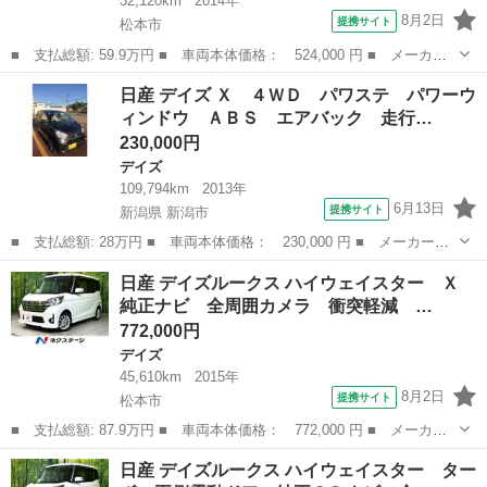
32,120km
2014年
8月2日
提携サイト
松本市
■ 支払総額: 59.9万円 ■ 車両本体価格： 524,000 円 ■ メーカー
名： 日産 ■ 車種名： デイズ ■ グレード名： Ｓ 純正ナビ
長野
松本市
デイズ
日産 デイズ Ｘ ４ＷＤ パワステ パワーウ
バックカメラ ドライブレコーダー リモコンキー 電動格納ミラ
ィンドウ ＡＢＳ エアバック 走行…
ー アイドリン...
230,000円
デイズ
109,794km
2013年
6月13日
提携サイト
新潟県 新潟市
■ 支払総額: 28万円 ■ 車両本体価格： 230,000 円 ■ メーカー
名： 日産 ■ 車種名： デイズ ■ グレード名： Ｘ ４ＷＤ パ
新潟
新潟市
デイズ
日産 デイズルークス ハイウェイスター Ｘ
ワステ パワーウィンドウ ＡＢＳ エアバック 走行距離１０９７
純正ナビ 全周囲カメラ 衝突軽減 …
９４ｋｍ 車検令...
772,000円
デイズ
45,610km
2015年
8月2日
提携サイト
松本市
■ 支払総額: 87.9万円 ■ 車両本体価格： 772,000 円 ■ メーカー
名： 日産 ■ 車種名： デイズルークス ■ グレード名： ハイウ
長野
松本市
デイズ
日産 デイズルークス ハイウェイスター ター
ェイスター Ｘ 純正ナビ 全周囲カメラ 衝突軽減 電動スライ