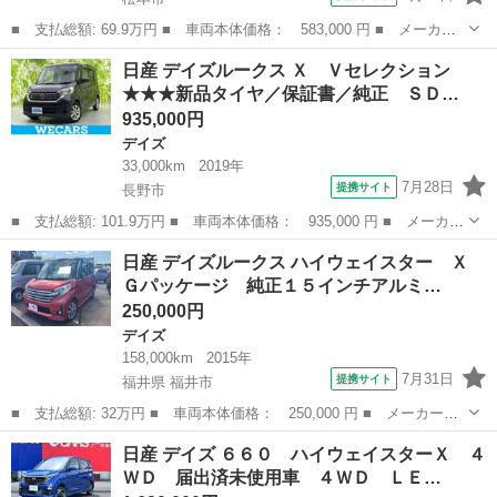
■ 支払総額: 69.9万円 ■ 車両本体価格： 583,000 円 ■ メーカー
名： 日産 ■ 車種名： デイズ ■ グレード名： ４ＷＤハイウェ
長野
松本市
デイズ
日産 デイズルークス Ｘ Ｖセレクション
イスターＧターボ ★★★新品タイヤ／保証書／ディスプレイオーデ
★★★新品タイヤ／保証書／純正 ＳＤ…
ィオ／シート...
935,000円
デイズ
33,000km
2019年
7月28日
提携サイト
長野市
■ 支払総額: 101.9万円 ■ 車両本体価格： 935,000 円 ■ メーカー
名： 日産 ■ 車種名： デイズルークス ■ グレード名： Ｘ Ｖ
長野
長野市
デイズ
日産 デイズルークス ハイウェイスター Ｘ
セレクション ★★★新品タイヤ／保証書／純正 ＳＤナビ／衝突安
Ｇパッケージ 純正１５インチアルミ…
全装置／両...
250,000円
デイズ
158,000km
2015年
7月31日
提携サイト
福井県 福井市
■ 支払総額: 32万円 ■ 車両本体価格： 250,000 円 ■ メーカー
名： 日産 ■ 車種名： デイズルークス ■ グレード名： ハイウ
福井
福井市
デイズ
日産 デイズ ６６０ ハイウェイスターＸ ４
ェイスター Ｘ Ｇパッケージ 純正１５インチアルミ インテリジ
ＷＤ 届出済未使用車 ４ＷＤ ＬＥ…
ェントキー プッ...