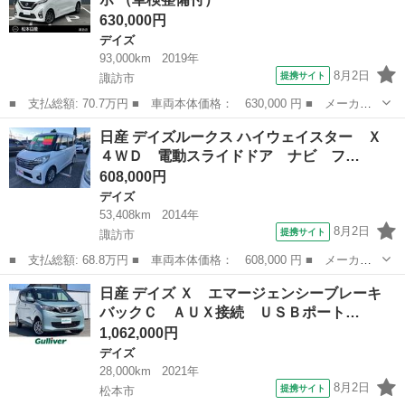
コン ウイン...
630,000円
デイズ
93,000km
2019年
8月2日
提携サイト
諏訪市
■ 支払総額: 70.7万円 ■ 車両本体価格： 630,000 円 ■ メーカー
名： 日産 ■ 車種名： デイズ ■ グレード名： ６６０ ハイウ
長野
諏訪市
デイズ
日産 デイズルークス ハイウェイスター Ｘ
ェイスターＧターボ ■ 排気量： 660cc ■ ドア枚数： 5D ■ ミ...
４ＷＤ 電動スライドドア ナビ フ…
608,000円
デイズ
53,408km
2014年
8月2日
提携サイト
諏訪市
■ 支払総額: 68.8万円 ■ 車両本体価格： 608,000 円 ■ メーカー
名： 日産 ■ 車種名： デイズルークス ■ グレード名： ハイウ
長野
諏訪市
デイズ
日産 デイズ Ｘ エマージェンシーブレーキ
ェイスター Ｘ ４ＷＤ 電動スライドドア ナビ フルセグＴＶ
バックＣ ＡＵＸ接続 ＵＳＢポート…
バックカメラ...
1,062,000円
デイズ
28,000km
2021年
8月2日
提携サイト
松本市