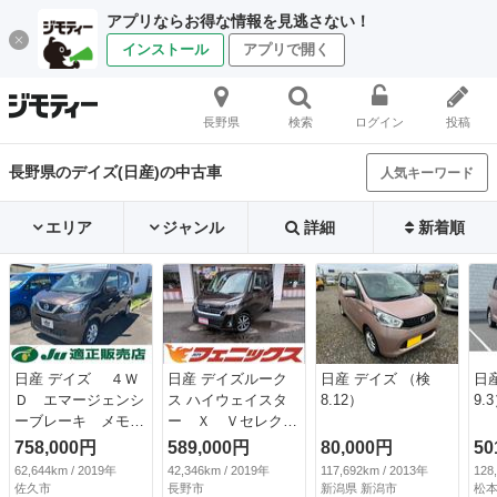
アプリならお得な情報を見逃さない！
インストール
アプリで開く
長野県
検索
ログイン
投稿
長野県のデイズ(日産)の中古車
人気キーワード
エリア
ジャンル
詳細
新着順
日産 デイズ ４Ｗ
日産 デイズルーク
日産 デイズ （検
日
Ｄ エマージェンシ
ス ハイウェイスタ
8.12）
9.
ーブレーキ メモリ
ー Ｘ Ｖセレクシ
ーナビ フルセグＴ
ョン☆純正ナビフル
758,000円
589,000円
80,000円
50
Ｖ バックカメラ
セグＴＶ☆ アラウ
62,644km / 2019年
42,346km / 2019年
117,692km / 2013年
128
全周囲カメラ Ｃ
ンドビューモニター
佐久市
長野市
新潟県 新潟市
松