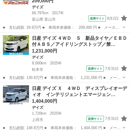
209,000円
デイズ
66,797km
2017年
8月2日
提携サイト
富山県 富山市
■ 支払総額: 29.9万円 ■ 車両本体価格： 209,000 円 ■ メーカー
名： 日産 ■ 車種名： デイズ ■ グレード名： Ｘ ４ＷＤ☆エ
富山
富山市
デイズ
日産 デイズ ４ＷＤ Ｓ 新品タイヤ／ＥＢＤ
マージェンシーブレーキ☆全周囲Ｍ☆試乗ＯＫ☆ ４ＷＤ☆エマージ
付ＡＢＳ／アイドリングストップ／禁…
ェンシーブレ...
1,231,000円
デイズ
8,000km
2025年
7月31日
提携サイト
松本市
■ 支払総額: 130.8万円 ■ 車両本体価格： 1,231,000 円 ■ メーカ
ー名： 日産 ■ 車種名： デイズ ■ グレード名： ４ＷＤ Ｓ
長野
松本市
デイズ
日産 デイズ Ｘ ４ＷＤ ディスプレイオーデ
新品タイヤ／ＥＢＤ付ＡＢＳ／アイドリングストップ／禁煙車／エア
ィオ インテリジェントエマージェン…
バッグ ...
1,404,000円
デイズ
1,720km
2025年
7月31日
提携サイト
上田市
■ 支払総額: 148.8万円 ■ 車両本体価格： 1,404,000 円 ■ メーカ