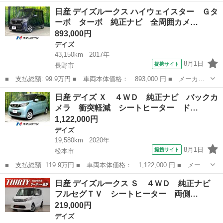
名： 日産 ■ 車種名： デイズルークス ■ グレード名： ハイウ
長野
上田市
デイズ
日産 デイズルークス ハイウェイスター Ｇタ
ェイスター Ｘ 修復歴無し 内外装仕上げ済み 保証付き ■ 排気
ーボ ターボ 純正ナビ 全周囲カメ…
量： 66...
893,000円
デイズ
43,150km
2017年
8月1日
提携サイト
長野市
■ 支払総額: 99.9万円 ■ 車両本体価格： 893,000 円 ■ メーカー
名： 日産 ■ 車種名： デイズルークス ■ グレード名： ハイウ
長野
長野市
デイズ
日産 デイズ Ｘ ４ＷＤ 純正ナビ バックカ
ェイスター Ｇターボ ターボ 純正ナビ 全周囲カメラ 衝突軽
メラ 衝突軽減 シートヒーター ド…
減 ＥＴＣ ド...
1,122,000円
デイズ
19,580km
2020年
8月1日
提携サイト
松本市
■ 支払総額: 119.9万円 ■ 車両本体価格： 1,122,000 円 ■ メーカ
ー名： 日産 ■ 車種名： デイズ ■ グレード名： Ｘ ４ＷＤ
長野
松本市
デイズ
日産 デイズルークス Ｓ ４ＷＤ 純正ナビ
純正ナビ バックカメラ 衝突軽減 シートヒーター ドラレコ Ｂ
フルセグＴＶ シートヒーター 両側…
ｌｕｅｔ...
219,000円
デイズ