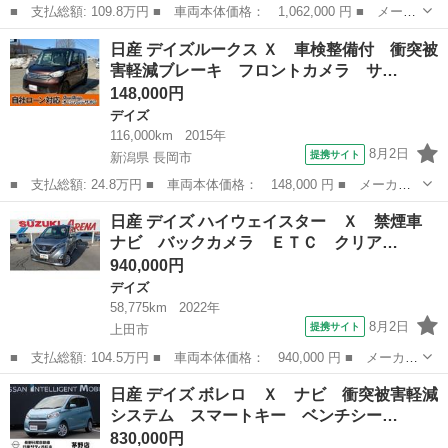
■ 支払総額: 109.8万円 ■ 車両本体価格： 1,062,000 円 ■ メーカ
ー名： 日産 ■ 車種名： デイズ ■ グレード名： Ｘ エマージ
長野
松本市
デイズ
日産 デイズルークス Ｘ 車検整備付 衝突被
ェンシーブレーキ バックＣ ＡＵＸ接続 ＵＳＢポート シートヒ
害軽減ブレーキ フロントカメラ サ…
ーター ...
148,000円
デイズ
116,000km
2015年
8月2日
提携サイト
新潟県 長岡市
■ 支払総額: 24.8万円 ■ 車両本体価格： 148,000 円 ■ メーカー
名： 日産 ■ 車種名： デイズルークス ■ グレード名： Ｘ 車
新潟
長岡市
デイズ
日産 デイズ ハイウェイスター Ｘ 禁煙車
検整備付 衝突被害軽減ブレーキ フロントカメラ サイドカメラ
ナビ バックカメラ ＥＴＣ クリア…
バックカメラ...
940,000円
デイズ
58,775km
2022年
8月2日
提携サイト
上田市
■ 支払総額: 104.5万円 ■ 車両本体価格： 940,000 円 ■ メーカー
名： 日産 ■ 車種名： デイズ ■ グレード名： ハイウェイスタ
長野
上田市
デイズ
日産 デイズ ボレロ Ｘ ナビ 衝突被害軽減
ー Ｘ 禁煙車 ナビ バックカメラ ＥＴＣ クリアランスソナ
システム スマートキー ベンチシー…
ー ＬＥＤヘ...
830,000円