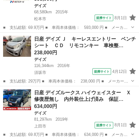
デイズ
68,580km
2015年
8月1日
提携サイト
松本市
■ 支払総額: 69.9万円 ■ 車両本体価格： 593,000 円 ■ メーカー
名： 日産 ■ 車種名： デイズ ■ グレード名： ハイウェイスタ
長野
松本市
デイズ
日産 デイズ Ｊ キーレスエントリー ベンチ
ーＸ Ｖセレクション＋セーフティＩＩ ４ＷＤ ＳＤナビ 全周囲
シート ＣＤ リモコンキー 車検整…
カメラ 衝突...
238,000円
デイズ
116,344km
2016年
4月12日
提携サイト
須坂市
■ 支払総額: 29万円 ■ 車両本体価格： 238,000 円 ■ メーカー
名： 日産 ■ 車種名： デイズ ■ グレード名： Ｊ キーレスエ
長野
須坂市
デイズ
日産 デイズルークス ハイウェイスター Ｘ
ントリー ベンチシート ＣＤ リモコンキー 車検整備付き ＡＢ
修復歴無し 内外装仕上げ済み 保証…
Ｓ ＥＳ 運転席...
634,000円
デイズ
81,297km
2019年
8月1日
提携サイト
上田市
■ 支払総額: 69.8万円 ■ 車両本体価格： 634,000 円 ■ メーカー