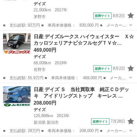
デイズ
21,000km
2017年
8月2日
提携サイト
茅野市
■ 支払総額: 92万円 ■ 車両本体価格： 830,000 円 ■ メーカー
名： 日産 ■ 車種名： デイズ ■ グレード名： ボレロ Ｘ ナ
長野
茅野市
デイズ
日産 デイズルークス ハイウェイスター Ｘ☆
ビ 衝突被害軽減システム スマートキー ベンチシート ＣＶＴ
カッロツェリアナビ☆フルセグＴＶ☆…
盗難防止システム...
469,000円
デイズ
68,008km
2019年
8月2日
提携サイト
長野市
■ 支払総額: 55.9万円 ■ 車両本体価格： 469,000 円 ■ メーカー
名： 日産 ■ 車種名： デイズルークス ■ グレード名： ハイウ
長野
長野市
デイズ
日産 デイズ Ｓ 当社買取車 純正ＣＤデッ
ェイスター Ｘ☆カッロツェリアナビ☆フルセグＴＶ☆ Ｂｌｕｅｔ
キ アイドリングストップ キーレス …
ｏｏｔｈ☆ア...
208,000円
デイズ
125,888km
2013年
7月28日
提携サイト
新潟県 新潟市
■ 支払総額: 28万円 ■ 車両本体価格： 208,000 円 ■ メーカー
名： 日産 ■ 車種名： デイズ ■ グレード名： Ｓ 当社買取