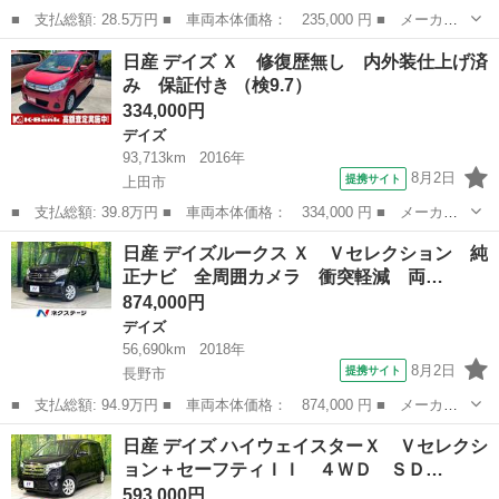
■ 支払総額: 28.5万円 ■ 車両本体価格： 235,000 円 ■ メーカー
名： 日産 ■ 車種名： デイズ ■ グレード名： ハイウェイスタ
長野
長野市
デイズ
日産 デイズ Ｘ 修復歴無し 内外装仕上げ済
ー Ｘ バックカメラ フォグランプ ＨＩＤライト ベンチシー
み 保証付き （検9.7）
ト オートエア...
334,000円
デイズ
93,713km
2016年
8月2日
提携サイト
上田市
■ 支払総額: 39.8万円 ■ 車両本体価格： 334,000 円 ■ メーカー
名： 日産 ■ 車種名： デイズ ■ グレード名： Ｘ 修復歴無
長野
上田市
デイズ
日産 デイズルークス Ｘ Ｖセレクション 純
し 内外装仕上げ済み 保証付き ■ 排気量： 660cc ■ ドア枚
正ナビ 全周囲カメラ 衝突軽減 両…
数： 5...
874,000円
デイズ
56,690km
2018年
8月2日
提携サイト
長野市
■ 支払総額: 94.9万円 ■ 車両本体価格： 874,000 円 ■ メーカー
名： 日産 ■ 車種名： デイズルークス ■ グレード名： Ｘ Ｖ
長野
長野市
デイズ
日産 デイズ ハイウェイスターＸ Ｖセレクシ
セレクション 純正ナビ 全周囲カメラ 衝突軽減 両側電動スライ
ョン＋セーフティＩＩ ４ＷＤ ＳＤ…
ドドア ＥＴ...
593,000円