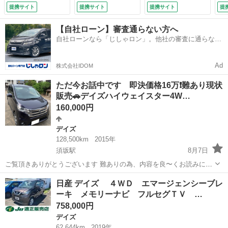
Ｄ Ｂｌｕｅｔｏｏ
☆ＥＴＣ☆前後ドラ
提携サイト
提携サイト
提携サイト
提
ｔｈ対応 シートヒ
レコ☆両側パワスラ
ーター スマートキ
☆ハーフレザーシー
【自社ローン】審査通らない方へ
ー 電動格納ドアミ
ト☆エマージェンシ
自社ローンなら「じしゃロン」。他社の審査に通らなか
ラー （車検整備
ーブレーキ☆ＬＥＤ
った方も
付）
ヘッドライト☆クリ
アランスソナー☆オ
Ad
株式会社IDOM
ートハイビーム☆Ｖ
ＤＣ☆禁煙車★試乗
ただ今お話中です 即決価格16万❗️難あり現状
予約承り中★ （検
販売🚗デイズハイウェイスター4W…
10.1）
160,000円
デイズ
128,500km
2015年
須坂駅
8月7日
ご覧頂きありがとうございます 難ありの為、内容を良〜くお読みにな
り十分ご納得頂けた方のみご購入ください お盆前には手放したいので
長野
長野市
須坂駅
デイズ
日産 デイズ ４ＷＤ エマージェンシーブレ
即決の方を優先します！ 日産デイズハイウェイスター4WD 平成27年6
ーキ メモリーナビ フルセグＴＶ …
月車 今年度軽自動車税込...
758,000円
デイズ
62,644km
2019年