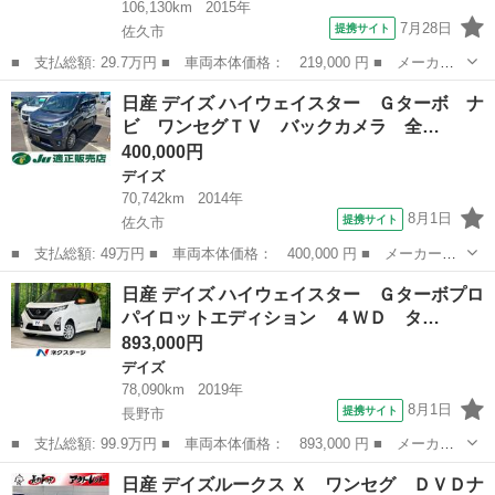
106,130km
2015年
7月28日
提携サイト
佐久市
■ 支払総額: 29.7万円 ■ 車両本体価格： 219,000 円 ■ メーカー
名： 日産 ■ 車種名： デイズルークス ■ グレード名： Ｓ ４
長野
佐久市
デイズ
日産 デイズ ハイウェイスター Ｇターボ ナ
ＷＤ 純正ナビ フルセグＴＶ シートヒーター 両側スライドド
ビ ワンセグＴＶ バックカメラ 全…
ア キーレス ...
400,000円
デイズ
70,742km
2014年
8月1日
提携サイト
佐久市
■ 支払総額: 49万円 ■ 車両本体価格： 400,000 円 ■ メーカー
名： 日産 ■ 車種名： デイズ ■ グレード名： ハイウェイスタ
長野
佐久市
デイズ
日産 デイズ ハイウェイスター Ｇターボプロ
ー Ｇターボ ナビ ワンセグＴＶ バックカメラ 全周囲カメラ
パイロットエディション ４ＷＤ タ…
ＣＤ スマートキ...
893,000円
デイズ
78,090km
2019年
8月1日
提携サイト
長野市
■ 支払総額: 99.9万円 ■ 車両本体価格： 893,000 円 ■ メーカー
名： 日産 ■ 車種名： デイズ ■ グレード名： ハイウェイスタ
長野
長野市
デイズ
日産 デイズルークス Ｘ ワンセグ ＤＶＤナ
ー Ｇターボプロパイロットエディション ４ＷＤ ターボ 純正９