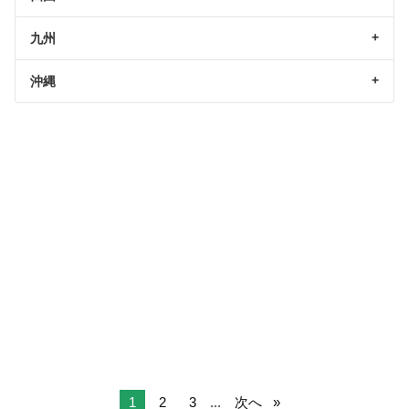
九州
沖縄
1
2
3
...
次へ