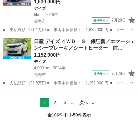
1,630,000円
デイズ
5km
2026年
7月28日
提携サイト
長野市
■ 支払総額: 171.1万円 ■ 車両本体価格： 1,630,000 円 ■ メーカ
ー名： 日産 ■ 車種名： デイズ ■ グレード名： ６６０ ハイ
長野
長野市
デイズ
日産 デイズ ４ＷＤ Ｓ 保証書／エマージェ
ウェイスターＸ ４ＷＤ 届出済未使用車 ４ＷＤ ＬＥＤランプ
ンシーブレーキ／シートヒーター 前…
オ－トエ...
1,152,000円
デイズ
4,000km
2024年
7月28日
提携サイト
長野市
■ 支払総額: 122.8万円 ■ 車両本体価格： 1,152,000 円 ■ メーカ
ー名： 日産 ■ 車種名： デイズ ■ グレード名： ４ＷＤ Ｓ
長野
長野市
デイズ
保証書／エマージェンシーブレーキ／シートヒーター 前席／車線逸
脱防止支...
1
2
3
...
次へ
全166件中 1-50件表示