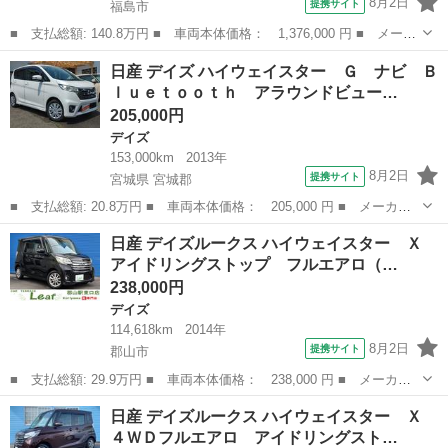
8月2日
提携サイト
福島市
■ 支払総額: 140.8万円 ■ 車両本体価格： 1,376,000 円 ■ メーカ
ー名： 日産 ■ 車種名： デイズ ■ グレード名： ハイウェイス
福島
福島市
デイズ
日産 デイズ ハイウェイスター Ｇ ナビ Ｂ
ター Ｇターボ 禁煙車／４ＷＤ／ターボ／純正ナビ／衝突軽減／レ
ｌｕｅｔｏｏｔｈ アラウンドビュー…
ーンキー...
205,000円
デイズ
153,000km
2013年
8月2日
提携サイト
宮城県 宮城郡
■ 支払総額: 20.8万円 ■ 車両本体価格： 205,000 円 ■ メーカー
名： 日産 ■ 車種名： デイズ ■ グレード名： ハイウェイスタ
宮城
宮城郡
デイズ
日産 デイズルークス ハイウェイスター Ｘ
ー Ｇ ナビ Ｂｌｕｅｔｏｏｔｈ アラウンドビューモニター ス
アイドリングストップ フルエアロ（…
マートキー ...
238,000円
デイズ
114,618km
2014年
8月2日
提携サイト
郡山市
■ 支払総額: 29.9万円 ■ 車両本体価格： 238,000 円 ■ メーカー
名： 日産 ■ 車種名： デイズルークス ■ グレード名： ハイウ
福島
郡山市
デイズ
日産 デイズルークス ハイウェイスター Ｘ
ェイスター Ｘ アイドリングストップ フルエアロ（車検２年・新
４ＷＤフルエアロ アイドリングスト…
品バッテリー...