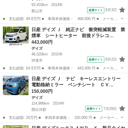
93,433km
2014年
8月3日
提携サイト
郡山市
■ 支払総額: 49.8万円 ■ 車両本体価格： 468,000 円 ■ メーカー
名： 日産 ■ 車種名： デイズルークス ■ グレード名： Ｘ Ｖ
福島
郡山市
デイズ
日産 デイズ Ｊ 純正ナビ 衝突軽減装置 禁
セレクション＋セーフティＩＩ フルエアロ アイドリングストッ
煙車 シートヒーター 前後ドラレコ…
プ アラウンド...
443,000円
デイズ
46,020km
2015年
8月2日
提携サイト
伊達市
■ 支払総額: 54.9万円 ■ 車両本体価格： 443,000 円 ■ メーカー
名： 日産 ■ 車種名： デイズ ■ グレード名： Ｊ 純正ナビ
福島
伊達市
デイズ
日産 デイズ Ｊ ナビ キーレスエントリー
衝突軽減装置 禁煙車 シートヒーター 前後ドラレコ ＬＥＤヘッ
電動格納ミラー ベンチシート ＣＶ…
ド ＥＴＣ ...
150,000円
デイズ
114,986km
2014年
7月29日
提携サイト
西白河郡
■ 支払総額: 20万円 ■ 車両本体価格： 150,000 円 ■ メーカー
名： 日産 ■ 車種名： デイズ ■ グレード名： Ｊ ナビ キー
福島
西白河郡
デイズ