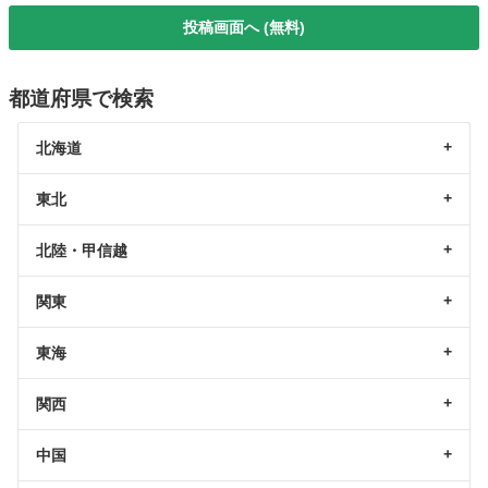
投稿画面へ (無料)
都道府県で検索
北海道
東北
北陸・甲信越
関東
東海
関西
中国