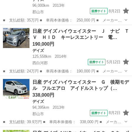
96,000km
2013年
8月2日
提携サイト
郡山市
■ 支払総額: 35万円 ■ 車両本体価格： 250,000 円 ■ メーカー
名： 日産 ■ 車種名： デイズ ■ グレード名： ライダー ハイ
福島
郡山市
デイズ
日産 デイズ ハイウェイスター Ｊ ナビ Ｔ
ウェイスター Ｇターボ 検・２年付／ナビ／Ｂｌｕｅｔｏｏｔｈ／
Ｖ ＨＩＤ キーレスエントリー 電…
アラウンドビュー...
190,000円
デイズ
125,558km
2014年
5月12日
提携サイト
西白河郡
■ 支払総額: 24万円 ■ 車両本体価格： 190,000 円 ■ メーカー
名： 日産 ■ 車種名： デイズ ■ グレード名： ハイウェイスタ
福島
西白河郡
デイズ
日産 デイズ ハイウェイスター Ｇ 後期モデ
ー Ｊ ナビ ＴＶ ＨＩＤ キーレスエントリー 電動格納ミラ
ル フルエアロ アイドルストップ（…
ー ベンチシート ...
338,000円
デイズ
94,395km
2013年
8月2日
提携サイト
郡山市
■ 支払総額: 39.9万円 ■ 車両本体価格： 338,000 円 ■ メーカー
名： 日産 ■ 車種名： デイズ ■ グレード名： ハイウェイスタ
福島
郡山市
デイズ