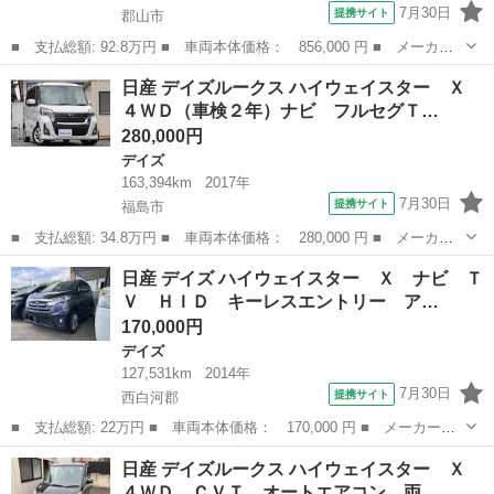
7月30日
提携サイト
郡山市
■ 支払総額: 92.8万円 ■ 車両本体価格： 856,000 円 ■ メーカー
名： 日産 ■ 車種名： デイズ ■ グレード名： ハイウェイスタ
福島
郡山市
デイズ
日産 デイズルークス ハイウェイスター Ｘ
ー Ｘ インテリジェントエマージェンシーブレーキ アラウンドビ
４ＷＤ（車検２年）ナビ フルセグＴ…
ューモニター...
280,000円
デイズ
163,394km
2017年
7月30日
提携サイト
福島市
■ 支払総額: 34.8万円 ■ 車両本体価格： 280,000 円 ■ メーカー
名： 日産 ■ 車種名： デイズルークス ■ グレード名： ハイウ
福島
福島市
デイズ
日産 デイズ ハイウェイスター Ｘ ナビ Ｔ
ェイスター Ｘ ４ＷＤ（車検２年）ナビ フルセグＴＶ Ｂｌｕｅ
Ｖ ＨＩＤ キーレスエントリー ア…
ｔｏｏｔｈオ...
170,000円
デイズ
127,531km
2014年
7月30日
提携サイト
西白河郡
■ 支払総額: 22万円 ■ 車両本体価格： 170,000 円 ■ メーカー
名： 日産 ■ 車種名： デイズ ■ グレード名： ハイウェイスタ
福島
西白河郡
デイズ
日産 デイズルークス ハイウェイスター Ｘ
ー Ｘ ナビ ＴＶ ＨＩＤ キーレスエントリー アイドリングス
４ＷＤ ＣＶＴ オートエアコン 両…
トップ 電動格納...