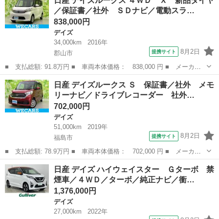
日産 デイズルークス ４ＷＤ Ｘ 新品タイヤ
レスエントリー 電動格納ミラー ベンチシート ＣＶＴ ＡＢＳ
／保証書／社外 ＳＤナビ／電動スラ…
ミュージックプレ...
838,000円
デイズ
34,000km
2016年
8月2日
提携サイト
郡山市
■ 支払総額: 91.8万円 ■ 車両本体価格： 838,000 円 ■ メーカー
名： 日産 ■ 車種名： デイズルークス ■ グレード名： ４Ｗ
福島
郡山市
デイズ
日産 デイズルークス Ｓ 保証書／社外 メモ
Ｄ Ｘ 新品タイヤ／保証書／社外 ＳＤナビ／電動スライドドア／
リーナビ／ドライブレコーダー 社外…
シートヒーター...
702,000円
デイズ
51,000km
2019年
8月2日
提携サイト
福島市
■ 支払総額: 78.9万円 ■ 車両本体価格： 702,000 円 ■ メーカー
名： 日産 ■ 車種名： デイズルークス ■ グレード名： Ｓ 保
福島
福島市
デイズ
日産 デイズ ハイウェイスター Ｇターボ 禁
証書／社外 メモリーナビ／ドライブレコーダー 社外／ＥＴＣ／Ｅ
煙車／４ＷＤ／ターボ／純正ナビ／衝…
ＢＤ付ＡＢＳ...
1,376,000円
デイズ
27,000km
2022年