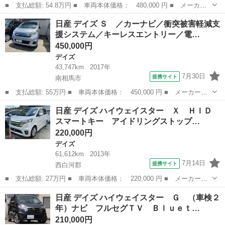
■ 支払総額: 54.8万円 ■ 車両本体価格： 480,000 円 ■ メーカー
名： 日産 ■ 車種名： デイズ ■ グレード名： ハイウェイスタ
福島
福島市
デイズ
日産 デイズ Ｓ ／カーナビ／衝突被害軽減支
ー Ｘ ４ＷＤ（車検２年）走行５．５万ｋｍ ナビ フルセグＴ
援システム／キーレスエントリー／電…
Ｖ 全周囲カメ...
450,000円
デイズ
43,747km
2017年
7月30日
提携サイト
南相馬市
■ 支払総額: 55万円 ■ 車両本体価格： 450,000 円 ■ メーカー
名： 日産 ■ 車種名： デイズ ■ グレード名： Ｓ ／カーナビ
福島
南相馬市
デイズ
日産 デイズ ハイウェイスター Ｘ ＨＩＤ
／衝突被害軽減支援システム／キーレスエントリー／電動格納ミラー
スマートキー アイドリングストップ…
／シートヒーター...
220,000円
デイズ
61,612km
2013年
7月14日
提携サイト
西白河郡
■ 支払総額: 27万円 ■ 車両本体価格： 220,000 円 ■ メーカー
名： 日産 ■ 車種名： デイズ ■ グレード名： ハイウェイスタ
福島
西白河郡
デイズ
日産 デイズ ハイウェイスター Ｇ （車検２
ー Ｘ ＨＩＤ スマートキー アイドリングストップ 電動格納ミ
年）ナビ フルセグＴＶ Ｂｌｕｅｔ…
ラー ＣＶＴ 盗...
210,000円