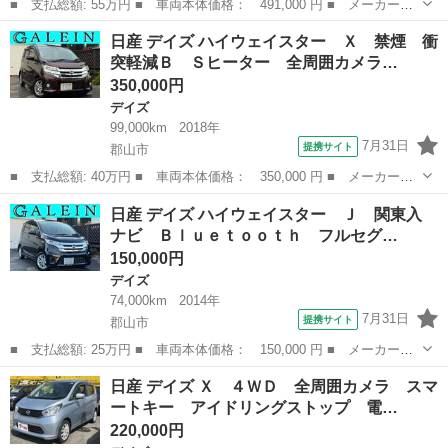
■ 支払総額: 55万円 ■ 車両本体価格： 491,000 円 ■ メーカー
名： 日産 ■ 車種名： デイズルークス ■ グレード名： Ｘ 全
福島
南相馬市
デイズ
日産 デイズ ハイウェイスター Ｘ 禁煙 衝
周囲カメラ 両側スライド・片側電動 衝突被害軽減システム スマ
突軽減Ｂ Ｓヒーター 全周囲カメラ…
ートキー アイド...
350,000円
デイズ
99,000km
2018年
7月31日
提携サイト
郡山市
■ 支払総額: 40万円 ■ 車両本体価格： 350,000 円 ■ メーカー
名： 日産 ■ 車種名： デイズ ■ グレード名： ハイウェイスタ
福島
郡山市
デイズ
日産 デイズ ハイウェイスター Ｊ 関東入
ー Ｘ 禁煙 衝突軽減Ｂ Ｓヒーター 全周囲カメラ ドラレコ
ナビ Ｂｌｕｅｔｏｏｔｈ フルセグ…
Ｂカメ Ａライト...
150,000円
デイズ
74,000km
2014年
7月31日
提携サイト
郡山市
■ 支払総額: 25万円 ■ 車両本体価格： 150,000 円 ■ メーカー
名： 日産 ■ 車種名： デイズ ■ グレード名： ハイウェイスタ
福島
郡山市
デイズ
日産 デイズ Ｘ ４ＷＤ 全周囲カメラ スマ
ー Ｊ 関東入 ナビ Ｂｌｕｅｔｏｏｔｈ フルセグ ＴＶ オー
ートキー アイドリングストップ 電…
トエアコン ＨＩ...
220,000円