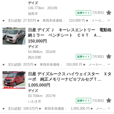
デイズ
136,773km
2013年
7月30日
提携サイト
福島市
■ 支払総額: 27.8万円 ■ 車両本体価格： 210,000 円 ■ メーカー
名： 日産 ■ 車種名： デイズ ■ グレード名： ハイウェイスタ
福島
福島市
デイズ
日産 デイズ Ｊ キーレスエントリー 電動格
ー Ｇ （車検２年）ナビ フルセグＴＶ Ｂｌｕｅｔｏｏｔｈオー
納ミラー ベンチシート ＣＶＴ Ａ…
ディオ 全周...
150,000円
デイズ
54,984km
2014年
7月30日
提携サイト
西白河郡
■ 支払総額: 20万円 ■ 車両本体価格： 150,000 円 ■ メーカー
名： 日産 ■ 車種名： デイズ ■ グレード名： Ｊ キーレスエ
福島
西白河郡
デイズ
日産 デイズルークス ハイウェイスター Ｘタ
ントリー 電動格納ミラー ベンチシート ＣＶＴ ＡＢＳ ＣＤ
ーボ 純正メモリーナビ☆フルセグＴ…
ミュージックプレ...
1,005,000円
デイズ
43,700km
2017年
7月30日
提携サイト
いわき市
■ 支払総額: 108.6万円 ■ 車両本体価格： 1,005,000 円 ■ メーカ
ー名： 日産 ■ 車種名： デイズルークス ■ グレード名： ハイ