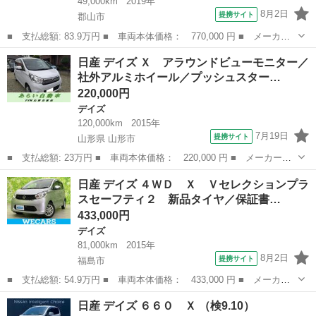
49,000km
2019年
8月2日
提携サイト
郡山市
■ 支払総額: 83.9万円 ■ 車両本体価格： 770,000 円 ■ メーカー
名： 日産 ■ 車種名： デイズ ■ グレード名： ６６０ Ｘ ■
福島
郡山市
デイズ
日産 デイズ Ｘ アラウンドビューモニター／
排気量： 660cc ■ ドア枚数： 5D ■ ミッション： インパネA...
社外アルミホイール／プッシュスター…
220,000円
デイズ
120,000km
2015年
7月19日
提携サイト
山形県 山形市
■ 支払総額: 23万円 ■ 車両本体価格： 220,000 円 ■ メーカー
名： 日産 ■ 車種名： デイズ ■ グレード名： Ｘ アラウンド
山形
山形市
デイズ
日産 デイズ ４ＷＤ Ｘ Ｖセレクションプラ
ビューモニター／社外アルミホイール／プッシュスタート／スマート
スセーフティ２ 新品タイヤ／保証書…
キー／ＥＴＣ ■...
433,000円
デイズ
81,000km
2015年
8月2日
提携サイト
福島市
■ 支払総額: 54.9万円 ■ 車両本体価格： 433,000 円 ■ メーカー
名： 日産 ■ 車種名： デイズ ■ グレード名： ４ＷＤ Ｘ Ｖ
福島
福島市
デイズ
日産 デイズ ６６０ Ｘ （検9.10）
セレクションプラスセーフティ２ 新品タイヤ／保証書／衝突安全装