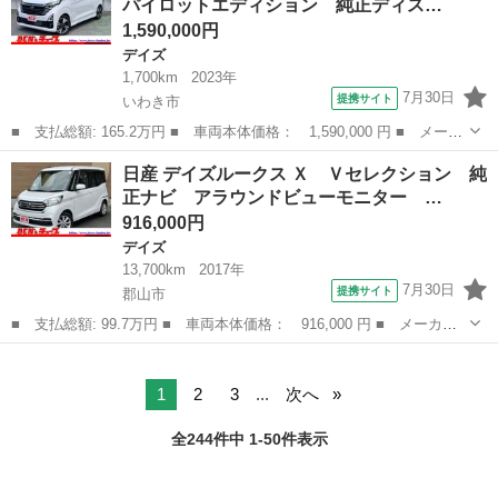
パイロットエディション 純正ディス…
運転席シートヒー...
1,590,000円
デイズ
1,700km
2023年
7月30日
提携サイト
いわき市
■ 支払総額: 165.2万円 ■ 車両本体価格： 1,590,000 円 ■ メーカ
ー名： 日産 ■ 車種名： デイズ ■ グレード名： ハイウェイス
福島
いわき市
デイズ
日産 デイズルークス Ｘ Ｖセレクション 純
ター Ｇターボプロパイロットエディション 純正ディスプレイオー
正ナビ アラウンドビューモニター …
ディオナ...
916,000円
デイズ
13,700km
2017年
7月30日
提携サイト
郡山市
■ 支払総額: 99.7万円 ■ 車両本体価格： 916,000 円 ■ メーカー
名： 日産 ■ 車種名： デイズルークス ■ グレード名： Ｘ Ｖ
福島
郡山市
デイズ
セレクション 純正ナビ アラウンドビューモニター 両側電動パワ
ースライドド...
1
2
3
...
次へ
全244件中 1-50件表示