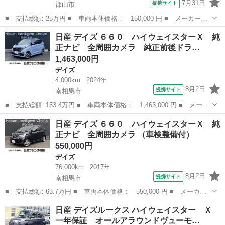
7月31日
提携サイト
郡山市
■ 支払総額: 25万円 ■ 車両本体価格： 150,000 円 ■ メーカー
名： 日産 ■ 車種名： デイズ ■ グレード名： ハイウェイスタ
福島
郡山市
デイズ
日産 デイズ ６６０ ハイウェイスターＸ 純
ー Ｊ 関東入 ナビ Ｂｌｕｅｔｏｏｔｈ フルセグ ＴＶ オー
正ナビ 全周囲カメラ 純正前後ドラ…
トエアコン ＨＩ...
1,463,000円
デイズ
4,000km
2024年
8月2日
提携サイト
南相馬市
■ 支払総額: 153.4万円 ■ 車両本体価格： 1,463,000 円 ■ メーカ
ー名： 日産 ■ 車種名： デイズ ■ グレード名： ６６０ ハイ
福島
南相馬市
デイズ
日産 デイズ ６６０ ハイウェイスターＸ 純
ウェイスターＸ 純正ナビ 全周囲カメラ 純正前後ドラレコ ■ 排
正ナビ 全周囲カメラ （車検整備付）
気量：...
550,000円
デイズ
76,000km
2017年
8月2日
提携サイト
南相馬市
■ 支払総額: 63.7万円 ■ 車両本体価格： 550,000 円 ■ メーカー
名： 日産 ■ 車種名： デイズ ■ グレード名： ６６０ ハイウ
福島
南相馬市
デイズ
日産 デイズルークス ハイウェイスター Ｘ
ェイスターＸ 純正ナビ 全周囲カメラ ■ 排気量： 660cc ■ ドア
一年保証 オールアラウンドヴューモ…
枚...