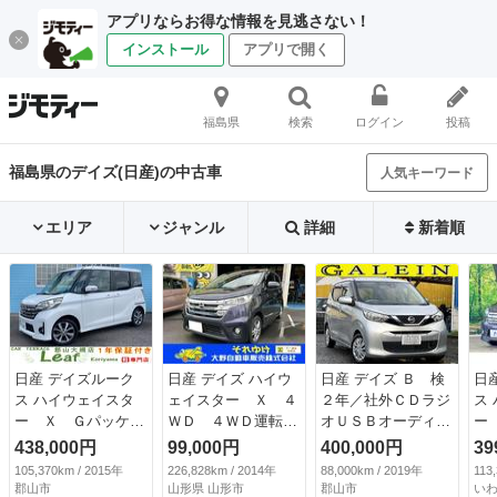
アプリならお得な情報を見逃さない！
インストール
アプリで開く
福島県
検索
ログイン
投稿
福島県のデイズ(日産)の中古車
人気キーワード
エリア
ジャンル
詳細
新着順
日産 デイズルーク
日産 デイズ ハイウ
日産 デイズ Ｂ 検
日
ス ハイウェイスタ
ェイスター Ｘ ４
２年／社外ＣＤラジ
ス
ー Ｘ Ｇパッケー
ＷＤ ４ＷＤ運転席
オＵＳＢオーディオ
ー
ジ フルエアロ ア
助手席エアバッグ
レシーバー／ＥＴＣ
ジ
438,000円
99,000円
400,000円
39
イドリングストッ
ＡＢＳ 盗難防止シ
／関東仕入／禁煙車
純
105,370km / 2015年
226,828km / 2014年
88,000km / 2019年
113
プ アラウンドビュ
ステム衝突安全ボデ
／追突軽減ブレーキ
囲
郡山市
山形県 山形市
郡山市
い