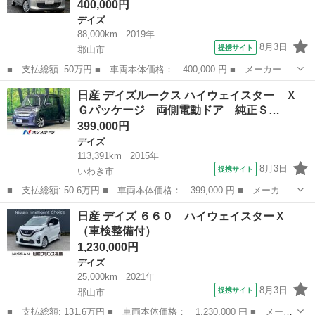
400,000円
デイズ
88,000km
2019年
8月3日
提携サイト
郡山市
■ 支払総額: 50万円 ■ 車両本体価格： 400,000 円 ■ メーカー
名： 日産 ■ 車種名： デイズ ■ グレード名： Ｂ 検２年／社
福島
郡山市
デイズ
日産 デイズルークス ハイウェイスター Ｘ
外ＣＤラジオＵＳＢオーディオレシーバー／ＥＴＣ／関東仕入／禁煙
Ｇパッケージ 両側電動ドア 純正Ｓ…
車／追突軽減ブレ...
399,000円
デイズ
113,391km
2015年
8月3日
提携サイト
いわき市
■ 支払総額: 50.6万円 ■ 車両本体価格： 399,000 円 ■ メーカー
名： 日産 ■ 車種名： デイズルークス ■ グレード名： ハイウ
福島
いわき市
デイズ
日産 デイズ ６６０ ハイウェイスターＸ
ェイスター Ｘ Ｇパッケージ 両側電動ドア 純正ＳＤナビ 全周
（車検整備付）
囲カメラ 禁...
1,230,000円
デイズ
25,000km
2021年
8月3日
提携サイト
郡山市
■ 支払総額: 131.6万円 ■ 車両本体価格： 1,230,000 円 ■ メーカ