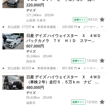
220,000円
デイズ
177,240km
2015年
8月1日
提携サイト
山形県 天童市
■ 支払総額: 27万円 ■ 車両本体価格： 220,000 円 ■ メーカー
名： 日産 ■ 車種名： デイズルークス ■ グレード名： ハイウ
山形
天童市
デイズ
日産 デイズ ハイウェイスター Ｘ ４ＷＤ
ェイスター Ｘ ４ＷＤ ＣＶＴ オートエアコン 両側スライド片
バックカメラ ＴＶ ＨＩＤ スマー…
側電動スライドド...
607,000円
デイズ
35,246km
2014年
7月30日
提携サイト
田村市
■ 支払総額: 66万円 ■ 車両本体価格： 607,000 円 ■ メーカー
名： 日産 ■ 車種名： デイズ ■ グレード名： ハイウェイスタ
福島
田村市
デイズ
日産 デイズ ハイウェイスター Ｘ ４ＷＤ
ー Ｘ ４ＷＤ バックカメラ ＴＶ ＨＩＤ スマートキー アイ
（車検２年）走行５．５万ｋｍ ナビ …
ドリングストップ...
480,000円
デイズ
55,618km
2014年
7月30日
提携サイト
福島市