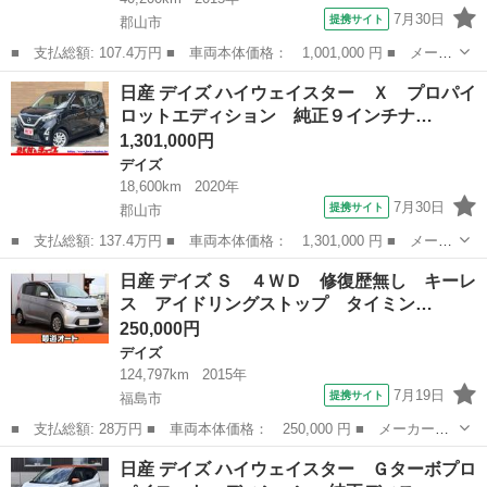
7月30日
提携サイト
郡山市
■ 支払総額: 107.4万円 ■ 車両本体価格： 1,001,000 円 ■ メーカ
ー名： 日産 ■ 車種名： デイズルークス ■ グレード名： ハイ
福島
郡山市
デイズ
日産 デイズ ハイウェイスター Ｘ プロパイ
ウェイスター Ｘ Ｖセレクション＋セーフティＩＩ 純正ナビ ア
ロットエディション 純正９インチナ…
ラウンド...
1,301,000円
デイズ
18,600km
2020年
7月30日
提携サイト
郡山市
■ 支払総額: 137.4万円 ■ 車両本体価格： 1,301,000 円 ■ メーカ
ー名： 日産 ■ 車種名： デイズ ■ グレード名： ハイウェイス
福島
郡山市
デイズ
日産 デイズ Ｓ ４ＷＤ 修復歴無し キーレ
ター Ｘ プロパイロットエディション 純正９インチナビ アラウ
ス アイドリングストップ タイミン…
ンドビュ...
250,000円
デイズ
124,797km
2015年
7月19日
提携サイト
福島市
■ 支払総額: 28万円 ■ 車両本体価格： 250,000 円 ■ メーカー
名： 日産 ■ 車種名： デイズ ■ グレード名： Ｓ ４ＷＤ 修
福島
福島市
デイズ
日産 デイズ ハイウェイスター Ｇターボプロ
復歴無し キーレス アイドリングストップ タイミングチェーン