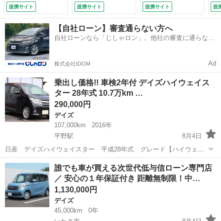
ーモニター（車検２
ィ キーレス＆プッ
／車線逸脱防止支援
ス
提携サイト
提携サイト
提携サイト
提
年・１年保証・新品
シュスタート アイ
システム／踏み間違
Ｄ
バッテリー付）基本
ドリングストップ
い衝突防止アシスト
純
【自社ローン】審査通らない方へ
装備フル装備 両側
ＨＩＤ ベンチシー
／ハイビームアシス
ミ
自社ローンなら「じしゃロン」。他社の審査に通らなか
電動スライドドア
ト シートヒーター
ト／クリアランスソ
オ
った方も
純正ＳＤナビ地デジ
寒冷地仕様 純正ナ
ナー／Ｔチェーン
ｌ
ＴＶ 純正１５イン
ビＴＶバックカメラ
（なし）
Ｃ
Ad
株式会社IDOM
チＡＷ タイミング
（検8.10）
フ
チェーン （検10.8）
ォ
乗出し価格!! 車検2年付 デイズハイウェイス
付
ター 28年式 10.7万km …
290,000円
デイズ
107,000km
2016年
平野駅
8月4日
日産 デイズハイウェイスター 平成28年式 グレード【ハイウェイ
スターＸ】クロ（Ｘ４２） 車検２年付き！！ 走行距離は10.7万ｋｍ、
福島
福島市
平野駅
デイズ
エンジン
誰でも車が買える次世代低与信ローン専門店
走行距離管理システム通過済みの実走行です。 タイミングチェーンを
／ 安心の１年保証付き 距離無制限！中…
採用しているので、１...
1,130,000円
デイズ
45,000km
0年