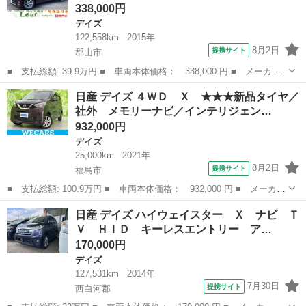
338,000円
デイズ
122,558km
2015年
8月2日
提携サイト
郡山市
■ 支払総額: 39.9万円 ■ 車両本体価格： 338,000 円 ■ メーカー
名： 日産 ■ 車種名： デイズルークス ■ グレード名： ハイウ
福島
郡山市
デイズ
日産 デイズ ４ＷＤ Ｘ ★★★新品タイヤ／
ェイスター Ｘ ４ＷＤフルエアロ アイドリングストップ アラウ
社外 メモリーナビ／インテリジェン…
ンドビューモ...
932,000円
デイズ
25,000km
2021年
8月2日
提携サイト
福島市
■ 支払総額: 100.9万円 ■ 車両本体価格： 932,000 円 ■ メーカー
名： 日産 ■ 車種名： デイズ ■ グレード名： ４ＷＤ Ｘ
福島
福島市
デイズ
日産 デイズ ハイウェイスター Ｘ ナビ Ｔ
★★★新品タイヤ／社外 メモリーナビ／インテリジェントルームミ
Ｖ ＨＩＤ キーレスエントリー ア…
ラー／エマー...
170,000円
デイズ
127,531km
2014年
7月30日
提携サイト
西白河郡