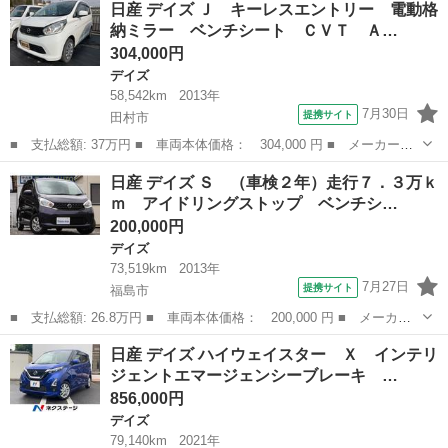
日産 デイズ Ｊ キーレスエントリー 電動格
ビ バックカメラ インテリジェントエマージェンシーブレーキ 禁
納ミラー ベンチシート ＣＶＴ Ａ…
煙車 コー...
304,000円
デイズ
58,542km
2013年
7月30日
提携サイト
田村市
■ 支払総額: 37万円 ■ 車両本体価格： 304,000 円 ■ メーカー
名： 日産 ■ 車種名： デイズ ■ グレード名： Ｊ キーレスエ
福島
田村市
デイズ
日産 デイズ Ｓ （車検２年）走行７．３万ｋ
ントリー 電動格納ミラー ベンチシート ＣＶＴ ＡＢＳ ＣＤ
ｍ アイドリングストップ ベンチシ…
ＭＤ 衝突安全ボ...
200,000円
デイズ
73,519km
2013年
7月27日
提携サイト
福島市
■ 支払総額: 26.8万円 ■ 車両本体価格： 200,000 円 ■ メーカー
名： 日産 ■ 車種名： デイズ ■ グレード名： Ｓ （車検２
福島
福島市
デイズ
日産 デイズ ハイウェイスター Ｘ インテリ
年）走行７．３万ｋｍ アイドリングストップ ベンチシート ＡＢ
ジェントエマージェンシーブレーキ …
Ｓ ＣＤ ＵＳ...
856,000円
デイズ
79,140km
2021年