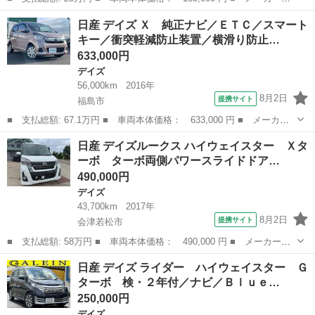
名： 日産 ■ 車種名： デイズルークス ■ グレード名： Ｘ ド
福島
伊達市
デイズ
日産 デイズ Ｘ 純正ナビ／ＥＴＣ／スマート
ライブレコーダー ＥＴＣ 全周囲カメラ 両側スライド・片側電
キー／衝突軽減防止装置／横滑り防止…
動 ナビ ＴＶ 衝...
633,000円
デイズ
56,000km
2016年
8月2日
提携サイト
福島市
■ 支払総額: 67.1万円 ■ 車両本体価格： 633,000 円 ■ メーカー
名： 日産 ■ 車種名： デイズ ■ グレード名： Ｘ 純正ナビ／
福島
福島市
デイズ
日産 デイズルークス ハイウェイスター Ｘタ
ＥＴＣ／スマートキー／衝突軽減防止装置／横滑り防止装置／純正フ
ーボ ターボ両側パワースライドドア…
ロアマット／...
490,000円
デイズ
43,700km
2017年
8月2日
提携サイト
会津若松市
■ 支払総額: 58万円 ■ 車両本体価格： 490,000 円 ■ メーカー
名： 日産 ■ 車種名： デイズルークス ■ グレード名： ハイウ
福島
会津若松市
デイズ
日産 デイズ ライダー ハイウェイスター Ｇ
ェイスター Ｘターボ ターボ両側パワースライドドアＢｌｕｅｔｏ
ターボ 検・２年付／ナビ／Ｂｌｕｅ…
ｏｔｈ地デジバッ...
250,000円
デイズ