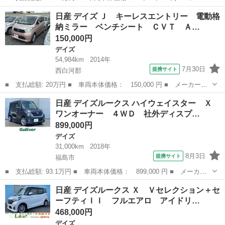
ー名： 日産 ■ 車種名： デイズ ■ グレード名： ６６０ ハイ
福島
郡山市
デイズ
日産 デイズ Ｊ キーレスエントリー 電動格
ウェイスターＸ ■ 排気量： 660cc ■ ドア枚数： 5D ■ ミ...
納ミラー ベンチシート ＣＶＴ Ａ…
150,000円
デイズ
54,984km
2014年
7月30日
提携サイト
西白河郡
■ 支払総額: 20万円 ■ 車両本体価格： 150,000 円 ■ メーカー
名： 日産 ■ 車種名： デイズ ■ グレード名： Ｊ キーレスエ
福島
西白河郡
デイズ
日産 デイズルークス ハイウェイスター Ｘ
ントリー 電動格納ミラー ベンチシート ＣＶＴ ＡＢＳ ＣＤ
ワンオーナー ４ＷＤ 社外ディスプ…
ミュージックプレ...
899,000円
デイズ
31,000km
2018年
8月3日
提携サイト
福島市
■ 支払総額: 93.1万円 ■ 車両本体価格： 899,000 円 ■ メーカー
名： 日産 ■ 車種名： デイズルークス ■ グレード名： ハイウ
福島
福島市
デイズ
日産 デイズルークス Ｘ Ｖセレクション＋セ
ェイスター Ｘ ワンオーナー ４ＷＤ 社外ディスプレイオーディ
ーフティＩＩ フルエアロ アイドリ…
オ アラウン...
468,000円
デイズ