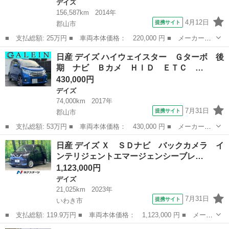
デイズ
156,587km
2014年
4月12日
提携サイト
郡山市
■ 支払総額: 25万円 ■ 車両本体価格： 220,000 円 ■ メーカー
名： 日産 ■ 車種名： デイズ ■ グレード名： Ｘ ４ＷＤ 全
福島
郡山市
デイズ
日産 デイズ ハイウェイスター Ｇターボ 後
周囲カメラ スマートキー アイドリングストップ 電動格納ミラ
期 ナビ Ｂカメ ＨＩＤ ＥＴＣ …
ー シートヒーター...
430,000円
デイズ
74,000km
2017年
7月31日
提携サイト
郡山市
■ 支払総額: 53万円 ■ 車両本体価格： 430,000 円 ■ メーカー
名： 日産 ■ 車種名： デイズ ■ グレード名： ハイウェイスタ
福島
郡山市
デイズ
日産 デイズ Ｘ ＳＤナビ バックカメラ イ
ー Ｇターボ 後期 ナビ Ｂカメ ＨＩＤ ＥＴＣ クルコン フ
ンテリジェントエマージェンシーブレ…
ォグ Ｐスタート...
1,123,000円
デイズ
21,025km
2023年
7月31日
提携サイト
いわき市
■ 支払総額: 119.9万円 ■ 車両本体価格： 1,123,000 円 ■ メーカ
ー名： 日産 ■ 車種名： デイズ ■ グレード名： Ｘ ＳＤナ
福島
いわき市
デイズ