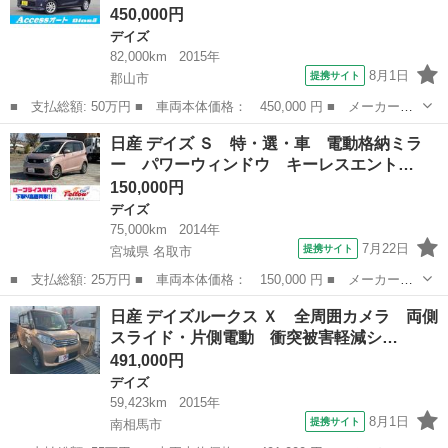
450,000円
デイズ
82,000km
2015年
8月1日
提携サイト
郡山市
■ 支払総額: 50万円 ■ 車両本体価格： 450,000 円 ■ メーカー
名： 日産 ■ 車種名： デイズルークス ■ グレード名： ハイウ
福島
郡山市
デイズ
日産 デイズ Ｓ 特・選・車 電動格納ミラ
ェイスター Ｘ 一年保証 オールアラウンドヴューモニター 両側
ー パワーウィンドウ キーレスエント…
スライドドア 左...
150,000円
デイズ
75,000km
2014年
7月22日
提携サイト
宮城県 名取市
■ 支払総額: 25万円 ■ 車両本体価格： 150,000 円 ■ メーカー
名： 日産 ■ 車種名： デイズ ■ グレード名： Ｓ 特・選・
宮城
名取市
デイズ
日産 デイズルークス Ｘ 全周囲カメラ 両側
車 電動格納ミラー パワーウィンドウ キーレスエントリー タイ
スライド・片側電動 衝突被害軽減シ…
ミングチェーン ■...
491,000円
デイズ
59,423km
2015年
8月1日
提携サイト
南相馬市