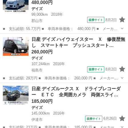
480,000円
置／シートヒ...
デイズ
99,000km
2018年
8月2日
提携サイト
郡山市
■ 支払総額: 55.7万円 ■ 車両本体価格： 480,000 円 ■ メーカー
名： 日産 ■ 車種名： デイズ ■ グレード名： ６６０ Ｘ ■
福島
郡山市
デイズ
日産 デイズ ハイウェイスター Ｘ 修復歴無
排気量： 660cc ■ ドア枚数： 5D ■ ミッション： インパネA...
し スマートキー プッシュスタート…
260,000円
デイズ
107,244km
2016年
8月2日
提携サイト
福島市
■ 支払総額: 29万円 ■ 車両本体価格： 260,000 円 ■ メーカー
名： 日産 ■ 車種名： デイズ ■ グレード名： ハイウェイスタ
福島
福島市
デイズ
日産 デイズルークス Ｘ ドライブレコーダ
ー Ｘ 修復歴無し スマートキー プッシュスタート アイドリン
ー ＥＴＣ 全周囲カメラ 両側スライ…
グストップ タイ...
185,000円
デイズ
145,000km
2016年
6月26日
提携サイト
伊達市
■ 支払総額: 23万円 ■ 車両本体価格： 185,000 円 ■ メーカー