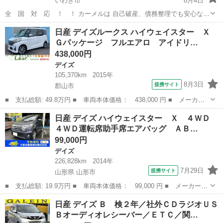
いわき市
8月4日
全 国 対 応 ！ ！ カーメルは 自己破産、債務整理でも安心な
『次世代の低与信ローン』を取り扱っております！ 今 回 紹
福島
いわき市
デイズ
日産 デイズルークス ハイウェイスター Ｘ
介 す る お 車 は こ ち ら ！ ！ ■車両本体価格：...
Ｇパッケージ フルエアロ アイドリ…
438,000円
デイズ
105,370km
2015年
8月3日
提携サイト
郡山市
■ 支払総額: 49.8万円 ■ 車両本体価格： 438,000 円 ■ メーカー
名： 日産 ■ 車種名： デイズルークス ■ グレード名： ハイウ
福島
郡山市
デイズ
日産 デイズ ハイウェイスター Ｘ ４ＷＤ
ェイスター Ｘ Ｇパッケージ フルエアロ アイドリングストッ
４ＷＤ運転席助手席エアバッグ ＡＢ…
プ アラウンド...
99,000円
デイズ
226,828km
2014年
7月29日
提携サイト
山形県 山形市
■ 支払総額: 19.9万円 ■ 車両本体価格： 99,000 円 ■ メーカー
名： 日産 ■ 車種名： デイズ ■ グレード名： ハイウェイスタ
山形
山形市
デイズ
日産 デイズ Ｂ 検２年／社外ＣＤラジオＵＳ
ー Ｘ ４ＷＤ ４ＷＤ運転席助手席エアバッグ ＡＢＳ 盗難防止
Ｂオーディオレシーバー／ＥＴＣ／関…
システム衝突安...