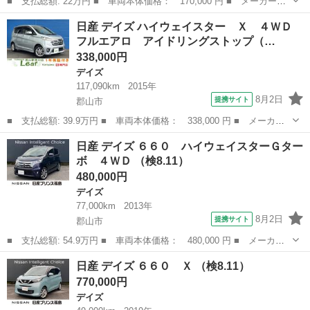
■ 支払総額: 22万円 ■ 車両本体価格： 170,000 円 ■ メーカー
名： 日産 ■ 車種名： デイズ ■ グレード名： ハイウェイスタ
福島
西白河郡
デイズ
日産 デイズ ハイウェイスター Ｘ ４ＷＤ
ー Ｘ ナビ ＴＶ ＨＩＤ キーレスエントリー アイドリングス
フルエアロ アイドリングストップ（…
トップ 電動格納...
338,000円
デイズ
117,090km
2015年
8月2日
提携サイト
郡山市
■ 支払総額: 39.9万円 ■ 車両本体価格： 338,000 円 ■ メーカー
名： 日産 ■ 車種名： デイズ ■ グレード名： ハイウェイスタ
福島
郡山市
デイズ
日産 デイズ ６６０ ハイウェイスターＧター
ー Ｘ ４ＷＤ フルエアロ アイドリングストップ（車検２年・１
ボ ４ＷＤ （検8.11）
年保証・新品...
480,000円
デイズ
77,000km
2013年
8月2日
提携サイト
郡山市
■ 支払総額: 54.9万円 ■ 車両本体価格： 480,000 円 ■ メーカー
名： 日産 ■ 車種名： デイズ ■ グレード名： ６６０ ハイウ
福島
郡山市
デイズ
日産 デイズ ６６０ Ｘ （検8.11）
ェイスターＧターボ ４ＷＤ ■ 排気量： 660cc ■ ドア枚数：
770,000円
5D...
デイズ