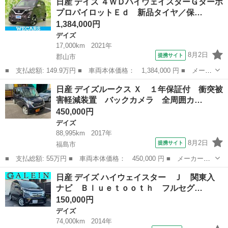
日産 デイズ ４ＷＤハイウェイスターＧターボ
ー Ｇ 後期モデル フルエアロ アイドルストップ（車検２年・１
プロパイロットＥｄ 新品タイヤ／保…
年保証・新品...
1,384,000円
デイズ
17,000km
2021年
8月2日
提携サイト
郡山市
■ 支払総額: 149.9万円 ■ 車両本体価格： 1,384,000 円 ■ メーカ
ー名： 日産 ■ 車種名： デイズ ■ グレード名： ４ＷＤハイウ
福島
郡山市
デイズ
日産 デイズルークス Ｘ １年保証付 衝突被
ェイスターＧターボプロパイロットＥｄ 新品タイヤ／保証書／純
害軽減装置 バックカメラ 全周囲カ…
正 ＳＤナ...
450,000円
デイズ
88,995km
2017年
8月2日
提携サイト
福島市
■ 支払総額: 55万円 ■ 車両本体価格： 450,000 円 ■ メーカー
名： 日産 ■ 車種名： デイズルークス ■ グレード名： Ｘ １
福島
福島市
デイズ
日産 デイズ ハイウェイスター Ｊ 関東入
年保証付 衝突被害軽減装置 バックカメラ 全周囲カメラ フルフ
ナビ Ｂｌｕｅｔｏｏｔｈ フルセグ…
ラット ＥＴＣ ...
150,000円
デイズ
74,000km
2014年