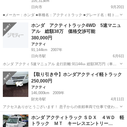
105,313km
日向市
9月20日
■メーカー：ホンダ ■車種名：アクティトラック ■グレード名：軽トラ
ック HA3 ■排気量：650cc ■ドア枚数：2D ■ ミッション：MT5速 ■ 修
宮崎
日向市
アクティ
4WD
ホンダ アクティトラック4WD 5速マニュ
復歴有無：なし ■初度検査年月：平成9年 ■ 走行距離：105313...
アル 総額38万 価格交渉可能
380,000円
アクティ
91,144km
2007年
日向市駅
6月6日
ホンダ アクティ 5速マニュアル 走行距離:91144㎞ 総額38万円（車検
付き価格） 価格交渉可能 10万キロ以下の低走行個体です。 荷台良好
宮崎
日向市
日向市駅
アクティ
走行距離
【取り引き中】ホンダアクティイ軽トラック
錆少な目です。 外観極上です...
250,000円
アクティ
146,000km
2009年
財光寺駅
4月11日
アクセスありがとうございます！ 息子からの依頼車両で仕事で使わな
くなりの出品です。年式相当の傷、サビ、クセ等ありますので現車確
宮崎
日向市
財光寺駅
アクティ
軽トラック
ホンダ アクティトラック ＳＤＸ ４ＷＤ 軽
認で敷地内乗って、見て、触って納得の上お決め下さいませ。 名義変
トラック ＭＴ キーレスエントリー…
更は基本購入者様で名義変更完了後...