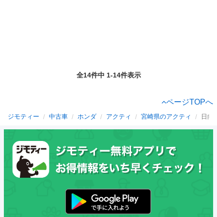
全14件中 1-14件表示
ページTOPへ
ジモティー
中古車
ホンダ
アクティ
宮崎県のアクティ
日向