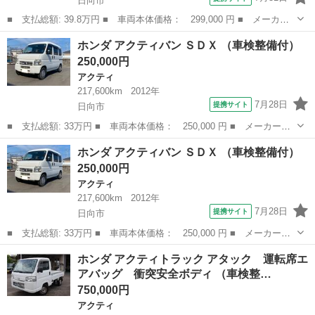
日向市
■ 支払総額: 39.8万円 ■ 車両本体価格： 299,000 円 ■ メーカー
名： ホンダ ■ 車種名： アクティバン ■ グレード名： ＳＤ
宮崎
日向市
アクティ
ホンダ アクティバン ＳＤＸ （車検整備付）
Ｘ 車検整備付 ２ＷＤ オートマ車 パワステ エアコン 両側ス
250,000円
ライドドア Ｃ...
アクティ
217,600km
2012年
7月28日
提携サイト
日向市
■ 支払総額: 33万円 ■ 車両本体価格： 250,000 円 ■ メーカー
名： ホンダ ■ 車種名： アクティバン ■ グレード名： ＳＤＸ
宮崎
日向市
アクティ
ホンダ アクティバン ＳＤＸ （車検整備付）
■ 排気量： 660cc ■ ドア枚数： 5D ■ ミッション： AT3速 ...
250,000円
アクティ
217,600km
2012年
7月28日
提携サイト
日向市
■ 支払総額: 33万円 ■ 車両本体価格： 250,000 円 ■ メーカー
名： ホンダ ■ 車種名： アクティバン ■ グレード名： ＳＤＸ
宮崎
日向市
アクティ
ホンダ アクティトラック アタック 運転席エ
■ 排気量： 660cc ■ ドア枚数： 5D ■ ミッション： AT3速 ...
アバッグ 衝突安全ボディ （車検整…
750,000円
アクティ