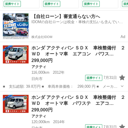
難防止システム ダ
ディオ／ラジオ 運
提携サイト
提携サイト
提携サイト
提
ブルエアバック 衝
転席エアバック 助
突安全ボディ キー
手席エアバック パ
【自社ローン】審査通らない方へ
レスリモコン （車
ワーステアリング
IDOMの自社ローンは税金・車検の支払いも含んでいる
検整備付）
（車検整備付）
ので毎月の支払額は一定
Ad
株式会社IDOM
ホンダ アクティバン ＳＤＸ 車検整備付 ２
ＷＤ オートマ車 エアコン パワス…
299,000円
アクティ
116,000km
2012年
7月31日
提携サイト
日向市
■ 支払総額: 39.8万円 ■ 車両本体価格： 299,000 円 ■ メーカー
名： ホンダ ■ 車種名： アクティバン ■ グレード名： ＳＤ
宮崎
日向市
アクティ
ホンダ アクティバン ＳＤＸ 車検整備付 ２
Ｘ 車検整備付 ２ＷＤ オートマ車 エアコン パワステ エアバ
ＷＤ オートマ車 パワステ エアコ…
ック 安全ボデ...
299,000円
アクティ
120,000km
2014年
7月31日
提携サイト