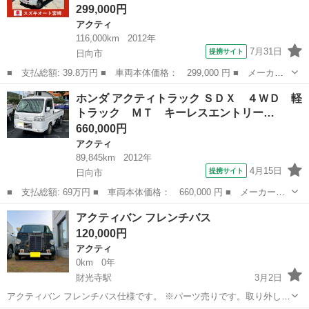
299,000円
アクティ
116,000km
2012年
7月31日
提携サイト
日向市
■ 支払総額: 39.8万円 ■ 車両本体価格： 299,000 円 ■ メーカー
名： ホンダ ■ 車種名： アクティバン ■ グレード名： ＳＤ
宮崎
日向市
アクティ
ホンダ アクティトラック ＳＤＸ ４ＷＤ 軽
Ｘ 車検整備付 ２ＷＤ オートマ車 エアコン パワステ エアバ
トラック ＭＴ キーレスエントリー…
ック 安全ボデ...
660,000円
アクティ
89,845km
2012年
4月15日
提携サイト
日向市
■ 支払総額: 69万円 ■ 車両本体価格： 660,000 円 ■ メーカー
名： ホンダ ■ 車種名： アクティトラック ■ グレード名： Ｓ
宮崎
日向市
アクティ
アクティバン フレンチバス
ＤＸ ４ＷＤ 軽トラック ＭＴ キーレスエントリー アルミホイ
120,000円
ール エアコン ...
アクティ
0km
0年
財光寺駅
3月2日
アクティバン フレンチバス仕様です。 ※パーツ売りです。取り外し