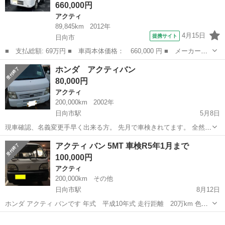
660,000円
アクティ
89,845km
2012年
4月15日
提携サイト
日向市
■ 支払総額: 69万円 ■ 車両本体価格： 660,000 円 ■ メーカー
名： ホンダ ■ 車種名： アクティトラック ■ グレード名： Ｓ
宮崎
日向市
アクティ
ホンダ アクティバン
ＤＸ ４ＷＤ 軽トラック ＭＴ キーレスエントリー アルミホイ
80,000円
ール エアコン ...
アクティ
200,000km
2002年
日向市駅
5月8日
現車確認、名義変更手早く出来る方。 先月で車検きれてます。 全然普
通に走ります。
宮崎
日向市
日向市駅
アクティ
アクティ バン 5MT 車検R5年1月まで
100,000円
アクティ
200,000km
その他
日向市駅
8月12日
ホンダ アクティ バンです 年式 平成10年式 走行距離 20万km 色
ホワイト ミッション 5MT 排気量660cc ガソリン車 2WD 車検 令和
宮崎
日向市
日向市駅
アクティ
バン
5年1月まで タイミングベルト 17万km時に交換済 ...