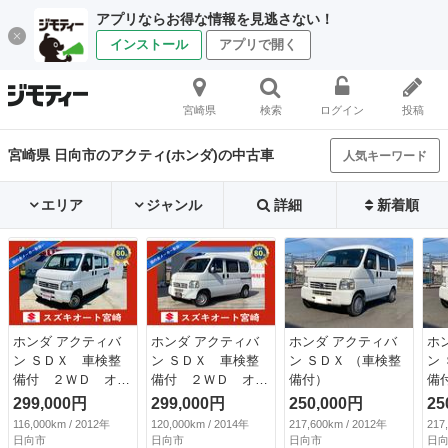
アプリならお得な情報を見逃さない！
インストール
アプリで開く
宮崎県
検索
ログイン
投稿
宮崎県 日向市のアクティ(ホンダ)の中古車
人気キーワード
エリア
ジャンル
詳細
新着順
ホンダ アクティバ
ホンダ アクティバ
ホンダ アクティバ
ホ
ン ＳＤＸ 車検整
ン ＳＤＸ 車検整
ン ＳＤＸ （車検整
ン
備付 ２ＷＤ オー
備付 ２ＷＤ オー
備付）
備
トマ車 エアコン
トマ車 パワステ
299,000円
299,000円
250,000円
25
パワステ エアバッ
エアコン 両側スラ
116,000km / 2012年
120,000km / 2014年
217,600km / 2012年
217
ク 安全ボディ 盗
イドドア ＣＤオー
日向市
日向市
日向市
日