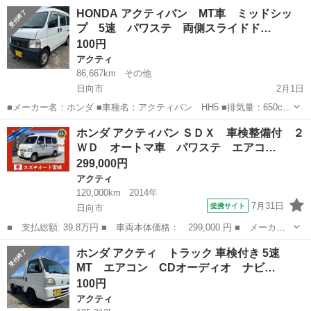
済。 HH5です。 提示してある金額が希望の取引金額になりますが 値
宮崎
日向市
財光寺駅
アクティ
カテゴリ
HONDA アクティバン MT車 ミッドシッ
段は常識の範囲であれば相談可能です。 出品パーツ 青い枠の部分 ・
プ 5速 パワステ 両側スライドド…
フロントの顔部分 ・...
100円
アクティ
86,667km
その他
日向市
2月1日
■メーカー名：ホンダ ■車種名：アクティバン HH5 ■排気量：650cc
■ ドア枚数：5D ■ミッション：MT 5速 ミッドシップ ■年式（年）：平
宮崎
日向市
アクティ
MT車
ホンダ アクティバン ＳＤＸ 車検整備付 ２
成11年 ■走行距離：86667km ■車検有無：令和7年12月1日 ■...
ＷＤ オートマ車 パワステ エアコ…
299,000円
アクティ
120,000km
2014年
7月31日
提携サイト
日向市
■ 支払総額: 39.8万円 ■ 車両本体価格： 299,000 円 ■ メーカー
名： ホンダ ■ 車種名： アクティバン ■ グレード名： ＳＤ
宮崎
日向市
アクティ
ホンダ アクティ トラック 車検付き 5速
Ｘ 車検整備付 ２ＷＤ オートマ車 パワステ エアコン 両側ス
MT エアコン CDオーディオ ナビ…
ライドドア Ｃ...
100円
アクティ