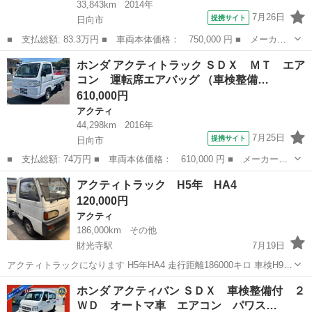
33,843km
2014年
7月26日
提携サイト
日向市
■ 支払総額: 83.3万円 ■ 車両本体価格： 750,000 円 ■ メーカー
名： ホンダ ■ 車種名： アクティトラック ■ グレード名： ア
宮崎
日向市
アクティ
ホンダ アクティトラック ＳＤＸ ＭＴ エア
タック 運転席エアバッグ 衝突安全ボディ ■ 排気量： 660cc ■
コン 運転席エアバッグ （車検整備…
ド...
610,000円
アクティ
44,298km
2016年
7月25日
提携サイト
日向市
■ 支払総額: 74万円 ■ 車両本体価格： 610,000 円 ■ メーカー
名： ホンダ ■ 車種名： アクティトラック ■ グレード名： Ｓ
宮崎
日向市
アクティ
アクティトラック H5年 HA4
ＤＸ ＭＴ エアコン 運転席エアバッグ ■ 排気量： 660cc ■ ド
120,000円
ア枚数...
アクティ
186,000km
その他
財光寺駅
7月19日
アクティトラックになります H5年HA4 走行距離186000キロ 車検H9年
3月27日まで エアコンパワステなしです お世辞にもキレイとはいえま
宮崎
日向市
財光寺駅
アクティ
ホンダ アクティバン ＳＤＸ 車検整備付 ２
せんがエンジンも問題なく元気に走ります ヘッドからオイル漏れして
ＷＤ オートマ車 エアコン パワス…
いるのとチェ...