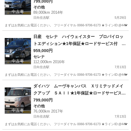
デジ バックカメラ プリクラッシュ 全車速追
799,000円
その他
従機能付クルコン パドルシフト 本革シートヒ
中古車
89,000km 2014年
ーター ＥＴＣ アイドリングストップ ＬＥＤ
日向住吉駅
5月29日
ヘッド ＯＰエアロ ＯＰ１８ＡＷ
まずはお気軽にお電話ください。 フリーダイヤル 0066-9706-6173 ★ラインID:@443feups★ ht
宮崎
宮崎市
日向住吉駅
その他
本革
日産 セレナ ハイウェイスター プロパイロッ
トエディション★1年保証★ロードサービス付 社
外ＳＤナビ 地デジ バックカメラ Ｂｌｕｅｔ
959,000円
セレナ
ｏｏｔｈ 後席モニター 両側パワースライド
中古車
112,000km 2016年
（左側ハンズフリー） アダプティブクルコン
日向住吉駅
7月13日
ＥＴＣ アイストップ オートライト ＬＥＤ
まずはお気軽にお電話ください。 フリーダイヤル 0066-9706-6173 ★ラインID:@443feups★ ht
純正１６ＡＷ
宮崎
宮崎市
日向住吉駅
セレナ
プロパイロット
ダイハツ ムーヴキャンバス Ｘリミテッドメイ
クアップ ＳＡＩＩ★1年保証★ロードサービス
付 純正ＳＤナビ 地デジ バックカメラ Ｂｌ
799,000円
その他
ｕｅｔｏｏｔｈ ＨＤＭＩ接続可 両側パワース
中古車
76,000km 2017年
ライド ナビ連動ドライブレコーダー スマート
日向住吉駅
7月13日
キー アイドリングストップ オートライト Ｌ
まずはお気軽にお電話ください。 フリーダイヤル 0066-9706-6173 ★ラインID:@443feups★ ht
ＥＤフォグ