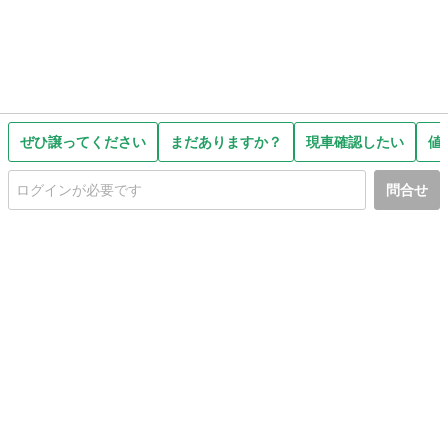
ぜひ譲ってください
まだありますか？
現車確認したい
値
問合せ
初めての方へ
利用規約
プライバシーポリシー
プライバシー・ステートメント
健全化に資する運用方針
お問い合わせ
運営会社
サイトマップ
ご利用ガイド
フリーワードで探す