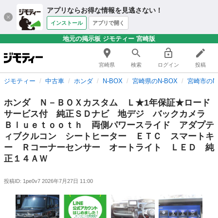
アプリならお得な情報を見逃さない！
インストール
アプリで開く
地元の掲示板 ジモティー 宮崎版
宮崎県
検索
ログイン
投稿
ジモティー
中古車
ホンダ
N-BOX
宮崎県のN-BOX
宮崎市のN-
ホンダ Ｎ－ＢＯＸカスタム Ｌ★1年保証★ロード
サービス付 純正ＳＤナビ 地デジ バックカメラ
Ｂｌｕｅｔｏｏｔｈ 両側パワースライド アダプテ
ィブクルコン シートヒーター ＥＴＣ スマートキ
ー Ｒコーナーセンサー オートライト ＬＥＤ 純
正１４ＡＷ
投稿ID: 1pe0v7
2026年7月27日 11:00