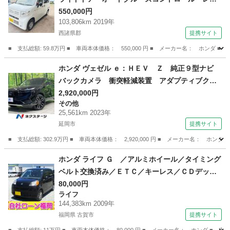
ンアシスト 衝突被害軽減システム キーレスエ
550,000円
103,806km 2019年
ントリー アイドリングストップ ＣＶＴ ＡＢ
西諸県郡
提携サイト
Ｓ ＥＳＣ エアコン パワーステアリング パ
ワーウィンドウ （検9.7）
■ 支払総額: 59.8万円 ■ 車両本体価格： 550,000 円 ■ メーカー名： ホ
宮崎
西諸県郡
ホンダ
ホンダ ヴェゼル ｅ：ＨＥＶ Ｚ 純正９型ナビ
バックカメラ 衝突軽減装置 アダプティブクル
ーズ 禁煙車 電動リアゲート 合皮シート 前
2,920,000円
その他
席シートヒーター ドラレコ コーナーセンサ
25,561km 2023年
ー ＬＥＤヘッド ＥＴＣ オートハイビーム
延岡市
提携サイト
車線逸脱警報 （検8.10）
■ 支払総額: 302.9万円 ■ 車両本体価格： 2,920,000 円 ■ メーカー名
宮崎
延岡市
その他
ホンダ ライフ Ｇ ／アルミホイール／タイミング
ベルト交換済み／ＥＴＣ／キーレス／ＣＤデッキ
／電格ミラー （検9.9）
80,000円
ライフ
144,383km 2009年
福岡県 古賀市
提携サイト