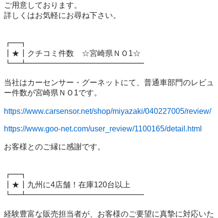
ご用意しております。

詳しくはお気軽にお尋ね下さい。

┏━┓

┃★┃クチコミ件数　☆宮崎県ＮＯ1☆

┗━┻━━━━━━━━━━━━━━━

当社はカーセンサー・グーネットにて、普通車部門のレビュ
ー件数が宮崎県ＮＯ1です。

https://www.carsensor.net/shop/miyazaki/040227005/review/
https://www.goo-net.com/user_review/1100165/detail.html
お客様とのご縁に感謝です。

┏━┓

┃★┃九州に4店舗！在庫120台以上

┗━┻━━━━━━━━━━━━━━━

経験豊富な販売担当者が、お客様のご要望に真摯に対応いた