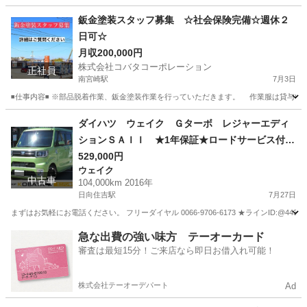
宮崎
宮崎市
南宮崎駅
スカイライン
HKS
鈑金塗装スタッフ募集 ☆社会保険完備☆週休２
日可☆
月収200,000円
株式会社コバタコーポレーション
正社員
南宮崎駅
7月3日
◾️仕事内容◾️ ※部品脱着作業、鈑金塗装作業を行っていただきます。 作業服は貸与い
宮崎
宮崎市
南宮崎駅
その他
業務
ダイハツ ウェイク Ｇターボ レジャーエディ
ションＳＡＩＩ ★1年保証★ロードサービス付
純正８型ナビ 地デジ バックカメラ Ｂｌｕｅ
529,000円
ウェイク
ｔｏｏｔｈ ＨＤＭＩ接続可 両側パワースライ
中古車
104,000km 2016年
ド ＥＴＣ アイドリングストップ スマートキ
日向住吉駅
7月27日
ー オートライト ＬＥＤヘッド＆フォグ 純正
まずはお気軽にお電話ください。 フリーダイヤル 0066-9706-6173 ★ラインID:@443feups★ ht
１５ＡＷ
宮崎
宮崎市
日向住吉駅
ウェイク
HDMI
急な出費の強い味方 テーオーカード
審査は最短15分！ご来店なら即日お借入れ可能！
株式会社テーオーデパート
Ad