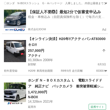
〇ホンダ N-BOXスラッシュ G・Aパッケージ 入庫しました。 内容は最後までご確認宜しくお
宮崎
宮崎市
佐土原駅
N-BOX
車両
【保証人不要🙆】最短2分で仮審査申込み
税金・車検込み（自賠責保険料を除く）で毎月の支払
額は一定の自社ローン🚗
株式会社IDOM
Ad
【オンライン決済】H20年‼️アクティバンAT83000
キロ‼️
257,000円
アクティ
83,300km 2008年
財部駅
8月3日
初年度登録 H20年 車両有効期限 R8年9月 走行距離 83300キロ 使用
宮崎
都城市
財部駅
アクティ
車両
ホンダ Ｎ－ＢＯＸカスタム Ｌ 電動スライドド
ア 純正ナビ バックカメラ 衝突被害軽減シス
テム レーダークルーズ 禁煙車 ドラレコ コ
1,472,000円
N-BOX
ーナーセンサー スマートキー ＬＥＤヘッド
14,326km 2021年
純正１４インチアルミ オートハイビーム （車検
延岡市
提携サイト
整備付）