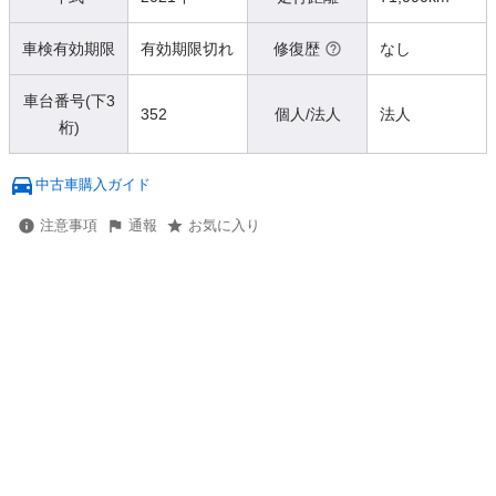
車検有効期限
有効期限切れ
修復歴
なし
車台番号(下3
352
個人/法人
法人
桁)
中古車購入ガイド
注意事項
通報
お気に入り