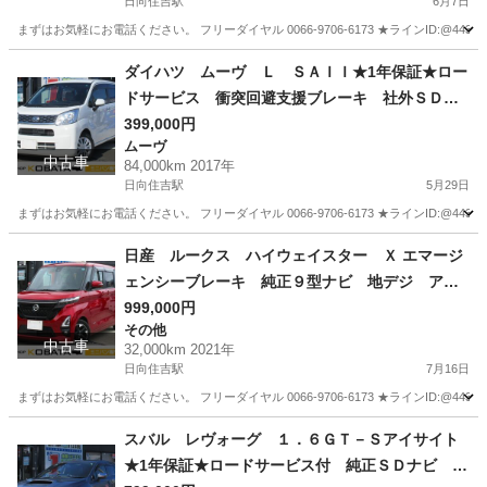
日向住吉駅
6月7日
イト ＬＥＤヘッド 純１４ＡＷ
まずはお気軽にお電話ください。 フリーダイヤル 0066-9706-6173 ★ラインID:@443feups★ ht
宮崎
宮崎市
日向住吉駅
N-BOX
ヘッド
ダイハツ ムーヴ Ｌ ＳＡＩＩ★1年保証★ロー
ドサービス 衝突回避支援ブレーキ 社外ＳＤナ
ビ ワンセグ バックカメラ Ｂｌｕｅｔｏｏｔ
399,000円
ムーヴ
ｈ ステアリングスイッチ アイドリングストッ
中古車
84,000km 2017年
プ ドライブレコーダー キーレスエントリー
日向住吉駅
5月29日
まずはお気軽にお電話ください。 フリーダイヤル 0066-9706-6173 ★ラインID:@443feups★ ht
宮崎
宮崎市
日向住吉駅
ムーヴ
Bluetooth
日産 ルークス ハイウェイスター Ｘ エマージ
ェンシーブレーキ 純正９型ナビ 地デジ アラ
ウンドビューモニター Ｂｌｕｅｔｏｏｔｈ 両
999,000円
その他
側電動ドア アイストップ ＥＴＣ インテリキ
中古車
32,000km 2021年
ー×２ オートライト ＬＥＤヘッド 純正１４Ａ
日向住吉駅
7月16日
Ｗ
まずはお気軽にお電話ください。 フリーダイヤル 0066-9706-6173 ★ラインID:@443feups★ ht
宮崎
宮崎市
日向住吉駅
その他
ルークス
スバル レヴォーグ １．６ＧＴ－Ｓアイサイト
★1年保証★ロードサービス付 純正ＳＤナビ 地