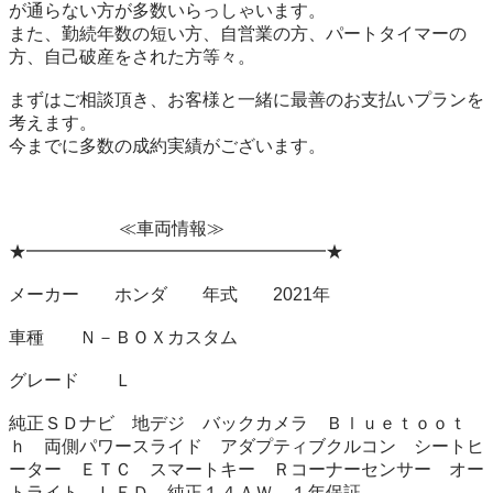
が通らない方が多数いらっしゃいます。

また、勤続年数の短い方、自営業の方、パートタイマーの
方、自己破産をされた方等々。

まずはご相談頂き、お客様と一緒に最善のお支払いプランを
考えます。

今までに多数の成約実績がございます。

　　　　　　 ≪車両情報≫　　　　　

★━━━━━━━━━━━━━━━━━★

メーカー　　ホンダ　　年式　　2021年

車種　　Ｎ－ＢＯＸカスタム

グレード　　Ｌ

純正ＳＤナビ　地デジ　バックカメラ　Ｂｌｕｅｔｏｏｔ
ｈ　両側パワースライド　アダプティブクルコン　シートヒ
ーター　ＥＴＣ　スマートキー　Ｒコーナーセンサー　オー
トライト　ＬＥＤ　純正１４ＡＷ　１年保証
