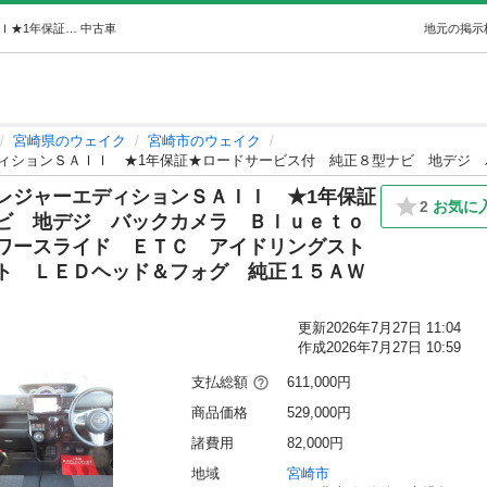
ダイハツウェイクＧターボレジャーエディションＳＡＩＩ★1年保証★ロードサービス付純正８型ナビ地デジバックカメラＢｌｕｅｔｏｏｔｈＨＤＭＩ接続… (カーショップコバタ) 日向住吉のウェイクの中古車｜ジモティー
中古車
地元の掲示
宮崎県のウェイク
宮崎市のウェイク
レジャーエディションＳＡＩＩ ★1年保証
2
お気に
ビ 地デジ バックカメラ Ｂｌｕｅｔｏ
ワースライド ＥＴＣ アイドリングスト
ト ＬＥＤヘッド＆フォグ 純正１５ＡＷ
更新
2026年7月27日 11:04
作成
2026年7月27日 10:59
支払総額
611,000円
商品価格
529,000円
諸費用
82,000円
地域
宮崎市