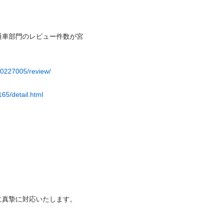
通車部門のレビュー件数が宮
40227005/review/
65/detail.html
摯に対応いたします。
