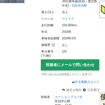
JR日豊本線(佐伯～鹿児島
中央) - 
日向住吉駅
個人/法人
法人
ジャンル
ウェイク
走行距離
104,000km
年式
2016年
車検有効期限
2028年4月
修復歴
なし
車台番号
115
(下3桁)
投稿者にメールで問い合わせ
※問い合わせは会員登録とログイン必須です
中古車購入ガイド
違反を報告
注意事項
投稿者
カーショップコバタ
性別非公開