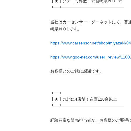
┃★┃クチコミ件数　☆宮崎県ＮＯ1☆

┗━┻━━━━━━━━━━━━━━━

当社はカーセンサー・グーネットにて、普
崎県ＮＯ1です。

https://www.carsensor.net/shop/miyazaki/0
https://www.goo-net.com/user_review/11001
お客様とのご縁に感謝です。

┏━┓

┃★┃九州に4店舗！在庫120台以上

┗━┻━━━━━━━━━━━━━━━

経験豊富な販売担当者が、お客様のご要望に真