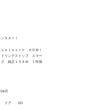
ＡＩＩ

ｌｕｅｔｏｏｔｈ　ＨＤＭＩ
イドリングストップ　スマー
ォグ　純正１５ＡＷ　１年保
月

ア　　5D
