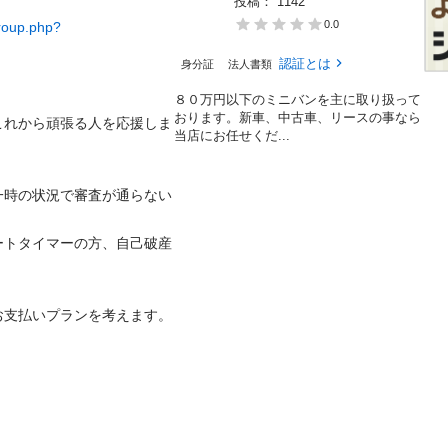
投稿： 
1142
0.0
roup.php?
認証とは
身分証
法人書類
８０万円以下のミニバンを主に取り扱って
おります。新車、中古車、リースの事なら
これから頑張る人を応援しま
当店にお任せくだ...
一時の状況で審査が通らない
ートタイマーの方、自己破産
支払いプランを考えます。
