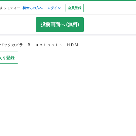
板 ジモティー
初めての方へ
ログイン
会員登録
投稿画面へ (無料)
ダイハツ ウェイク Ｇターボ レジャーエディションＳＡＩＩ ★1年保証★ロードサービス付 純正８型ナビ 地デジ バックカメラ Ｂｌｕｅｔｏｏｔｈ ＨＤＭＩ接続可 両側パワースライド ＥＴＣ アイドリングストップ スマートキー オートライト ＬＥＤヘッド＆フォグ 純正１５ＡＷ
入り登録