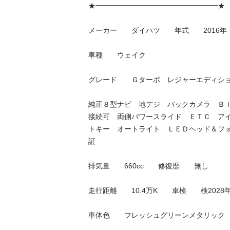
★━━━━━━━━━━━━━━━━━★

メーカー　　ダイハツ　　年式　　2016年

車種　　ウェイク

グレード　　Ｇターボ　レジャーエディションＳ
純正８型ナビ　地デジ　バックカメラ　Ｂ
接続可　両側パワースライド　ＥＴＣ　ア
トキー　オートライト　ＬＥＤヘッド＆フ
証

排気量　　660cc　　修復歴　　無し

走行距離　　10.4万K　　車検　　検2028年04
車体色　　フレッシュグリーンメタリック　　ド