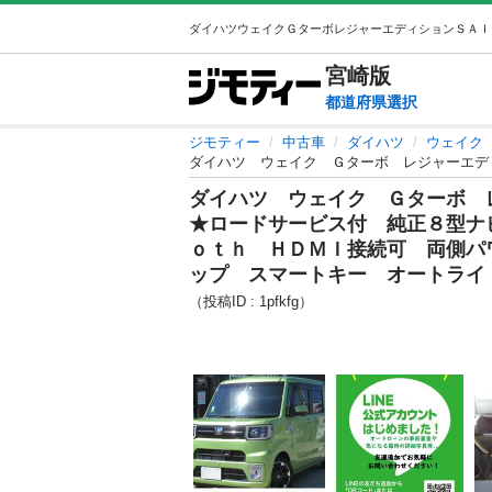
宮崎
版
都道府県選択
ジモティー
中古車
ダイハツ
ウェイク
ダイハツ ウェイク Ｇターボ 
★ロードサービス付 純正８型ナ
ｏｔｈ ＨＤＭＩ接続可 両側パ
ップ スマートキー オートライ
（投稿ID : 1pfkfg）