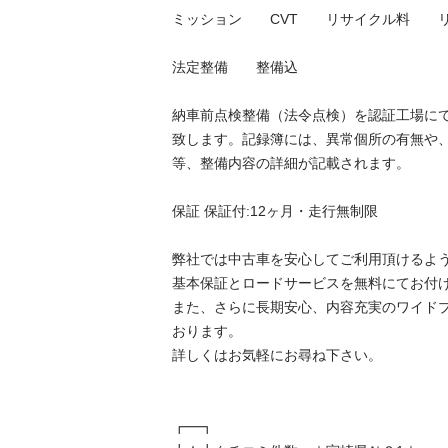
ミッション　　CVT　　リサイクル料　　リ済込
法定整備　　整備込

納車前点検整備（法令点検）を認証工場に
致します。記録簿には、異常個所の有無や
等、整備内容の詳細が記載されます。

保証 保証付:12ヶ月・走行無制限

弊社では中古車を安心してご利用頂けるよう
基本保証とロードサービスを無料にてお付けし
また、さらに長期安心、内容充実のワイド
おります。

詳しくはお気軽にお尋ね下さい。

┏━┓
