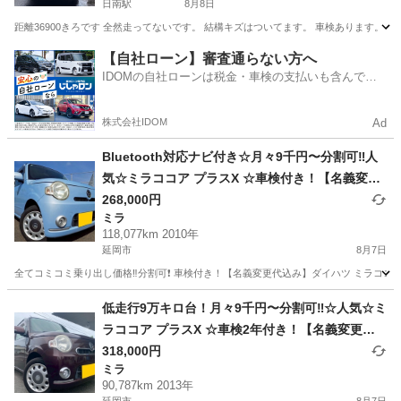
日南駅
8月8日
距離36900きろです 全然走ってないです。 結構キズはついてます。 車検あります。 
宮崎
日南市
日南駅
ハイゼット
【自社ローン】審査通らない方へ
IDOMの自社ローンは税金・車検の支払いも含んでい
るので毎月の支払額は一定
株式会社IDOM
Ad
Bluetooth対応ナビ付き☆月々9千円〜分割可‼️人
気☆ミラココア プラスX ☆車検付き！【名義変更
代込み】Bluetooth対応ナビ付き☆圧迫感無くお
268,000円
ミラ
しゃれな内装☆ドライブレコーダー付き☆事故修
118,077km 2010年
復歴無し☆そのまま乗って帰れます‼️
延岡市
8月7日
全てコミコミ乗り出し価格‼️分割可❗️ 車検付き！【名義変更代込み】ダイハツ ミラココア
宮崎
延岡市
ミラ
低走行9万キロ台！月々9千円〜分割可‼️☆人気☆ミ
ラココア プラスX ☆車検2年付き！【名義変更代
込み】Bluetoothナビ付き☆走行中DVD見れます
318,000円
ミラ
☆ETC付き☆圧迫感無くおしゃれな内装☆ドライ
90,787km 2013年
ブレコーダー付き☆そのまま乗って帰れます‼️③延