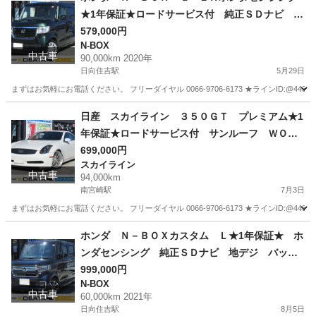
★1年保証★ロードサービス付 純正ＳＤナビ 地
デジ Ｂカメラ Ｂｌｕｅｔｏｏｔｈ ＵＳＢ
579,000円
N-BOX
左側パワースライド シートヒーター アダプテ
中古車
90,000km 2020年
ィブクルコン ＥＴＣ スーパースライドシー
日向住吉駅
5月29日
ト スマートキー オートライト ＬＥＤヘッド
まずはお気軽にお電話ください。 フリーダイヤル 0066-9706-6173 ★ラインID:@443feups★ ht
宮崎
宮崎市
日向住吉駅
N-BOX
ヘッド
日産 スカイライン ３５０ＧＴ プレミアム★1
年保証★ロードサービス付 サンルーフ ＷＯＲ
Ｋ２０ＡＷ テイン車高調 ＨＫＳマフラー 社
699,000円
スカイライン
外ＨＤＤナビ 地デジ Ｂｌｕｅｔｏｏｔｈオー
中古車
94,000km
ディオ ハーフレザー パワーシート キーレ
南宮崎駅
7月3日
ス オートエアコン オートライト ＨＩＤ
まずはお気軽にお電話ください。 フリーダイヤル 0066-9706-6173 ★ラインID:@443feups★ h
宮崎
宮崎市
南宮崎駅
スカイライン
HKS
ホンダ Ｎ－ＢＯＸカスタム Ｌ★1年保証★ ホ
ンダセンシング 純正ＳＤナビ 地デジ バック
カメラ Ｂｌｕｅｔｏｏｔｈ 左側電動ドア 前
999,000円
N-BOX
席シートヒーター アダプティブクルコン ＥＴ
中古車
60,000km 2021年
Ｃ スマートキー オートライト ＬＥＤヘッ
日向住吉駅
8月5日