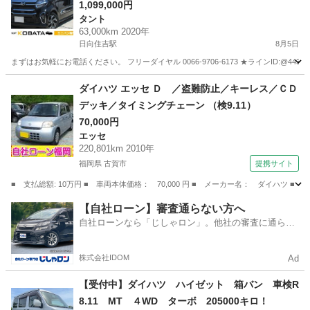
ビ 地デジ バックカメラ Ｂｌｕｅｔｏｏｔ
1,099,000円
タント
ｈ 両側電動ドア 前席シートヒーター ＥＴ
63,000km 2020年
Ｃ ドラレコ アイドリングストップ オートラ
日向住吉駅
8月5日
イト ＬＥＤヘッド 純正１４ＡＷ
まずはお気軽にお電話ください。 フリーダイヤル 0066-9706-6173 ★ラインID:@443feups★ ht
宮崎
宮崎市
日向住吉駅
タント
スマートアシスト
ダイハツ エッセ Ｄ ／盗難防止／キーレス／ＣＤ
デッキ／タイミングチェーン （検9.11）
70,000円
エッセ
220,801km 2010年
福岡県 古賀市
提携サイト
■ 支払総額: 10万円 ■ 車両本体価格： 70,000 円 ■ メーカー名： ダイハツ 
福岡
古賀市
エッセ
【自社ローン】審査通らない方へ
自社ローンなら「じしゃロン」。他社の審査に通らな
かった方も
株式会社IDOM
Ad
【受付中】ダイハツ ハイゼット 箱バン 車検R
8.11 MT ４WD ターボ 205000キロ！