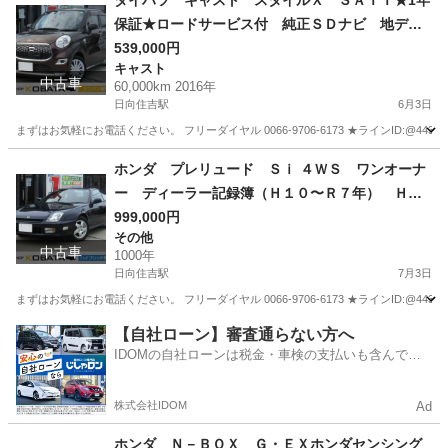
ダイハツ キャスト スタイルＸ ＳＡＩＩ★1年
保証★ロードサービス付 純正ＳＤナビ 地デ
ジ バックカメラ Ｂｌｕｅｔｏｏｔｈ ＣＤ／
539,000円
キャスト
ＤＶＤ再生 ＥＴＣ ドライブレコーダー エコ
中古車
60,000km 2016年
アイドル オートエアコン スマートキー レザ
日向住吉駅
6月3日
ー調シートカバー オートライト
まずはお気軽にお電話ください。 フリーダイヤル 0066-9706-6173 ★ラインID:@443feups★ ht
宮崎
宮崎市
日向住吉駅
キャスト
Bluetooth
ホンダ プレリュード Ｓｉ ４ＷＳ ワンオーナ
ー ディーラー記録簿（Ｈ１０〜Ｒ７年） Ｈ２
２年８月５３，３１３ｋｍ時メーター交換（ディ
999,000円
その他
ーラー印が無い為改ざん） 現メーター４１，０
中古車
1000年
４０ｋｍ ＣＤオーディオ コーナーポール １
日向住吉駅
7月3日
５ＡＷ
まずはお気軽にお電話ください。 フリーダイヤル 0066-9706-6173 ★ラインID:@443feups★ ht
宮崎
宮崎市
日向住吉駅
その他
プレリュード
【自社ローン】審査通らない方へ
IDOMの自社ローンは税金・車検の支払いも含んでい
るので毎月の支払額は一定
株式会社IDOM
Ad
ホンダ Ｎ－ＢＯＸ Ｇ・ＥＸホンダセンシング