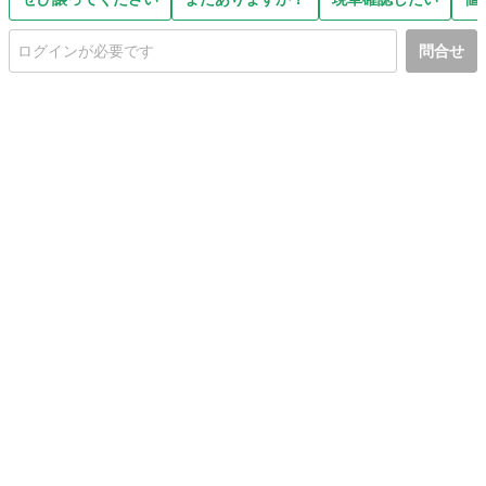
問合せ
初めての方へ
利用規約
プライバシーポリシー
プライバシー・ステートメント
健全化に資する運用方針
お問い合わせ
運営会社
サイトマップ
ご利用ガイド
フリーワードで探す
PC版で表示
都道府県選択
特定商取引法の表示
利用者情報の外部送信について
© 2011-
2026
Jmty, Inc.