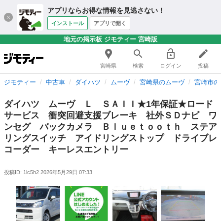
アプリならお得な情報を見逃さない！
インストール
アプリで開く
地元の掲示板 ジモティー 宮崎版
宮崎県
検索
ログイン
投稿
ジモティー
中古車
ダイハツ
ムーヴ
宮崎県のムーヴ
宮崎市の
ダイハツ ムーヴ Ｌ ＳＡＩＩ★1年保証★ロード
サービス 衝突回避支援ブレーキ 社外ＳＤナビ ワ
ンセグ バックカメラ Ｂｌｕｅｔｏｏｔｈ ステア
リングスイッチ アイドリングストップ ドライブレ
コーダー キーレスエントリー
投稿ID: 1lc5h2
2026年5月29日 07:33