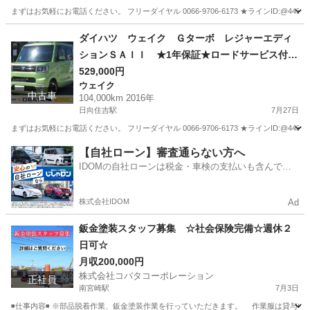
ド 純１４ＡＷ
まずはお気軽にお電話ください。 フリーダイヤル 0066-9706-6173 ★ラインID:@443feups★ ht
宮崎
宮崎市
日向住吉駅
N-BOX
ヘッド
ダイハツ ウェイク Ｇターボ レジャーエディ
ションＳＡＩＩ ★1年保証★ロードサービス付
純正８型ナビ 地デジ バックカメラ Ｂｌｕｅ
529,000円
ウェイク
ｔｏｏｔｈ ＨＤＭＩ接続可 両側パワースライ
中古車
104,000km 2016年
ド ＥＴＣ アイドリングストップ スマートキ
日向住吉駅
7月27日
ー オートライト ＬＥＤヘッド＆フォグ 純正
まずはお気軽にお電話ください。 フリーダイヤル 0066-9706-6173 ★ラインID:@443feups★ ht
１５ＡＷ
宮崎
宮崎市
日向住吉駅
ウェイク
HDMI
【自社ローン】審査通らない方へ
IDOMの自社ローンは税金・車検の支払いも含んでい
るので毎月の支払額は一定
株式会社IDOM
Ad
鈑金塗装スタッフ募集 ☆社会保険完備☆週休２
日可☆
月収200,000円
株式会社コバタコーポレーション
正社員
南宮崎駅
7月3日
◾️仕事内容◾️ ※部品脱着作業、鈑金塗装作業を行っていただきます。 作業服は貸与い