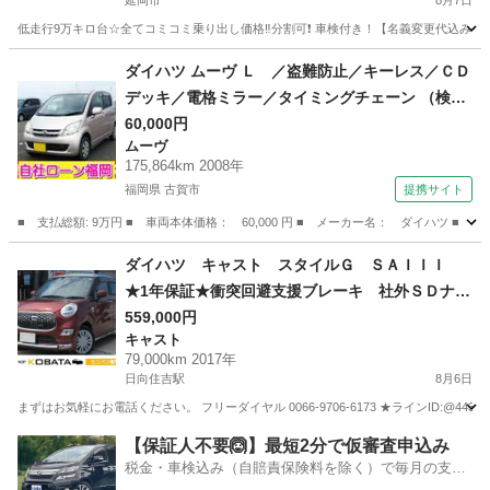
延岡市
8月7日
岡市
低走行9万キロ台☆全てコミコミ乗り出し価格‼️分割可❗️ 車検付き！【名義変更代込み】B
宮崎
延岡市
ミラ
ダイハツ ムーヴ Ｌ ／盗難防止／キーレス／ＣＤ
デッキ／電格ミラー／タイミングチェーン （検9.
7）
60,000円
ムーヴ
175,864km 2008年
福岡県 古賀市
提携サイト
■ 支払総額: 9万円 ■ 車両本体価格： 60,000 円 ■ メーカー名： ダイハツ 
福岡
古賀市
ムーヴ
ダイハツ キャスト スタイルＧ ＳＡＩＩＩ
★1年保証★衝突回避支援ブレーキ 社外ＳＤナ
ビ 地デジ バックカメラ Ｂｌｕｅｔｏｏｔ
559,000円
キャスト
ｈ オートエアコン スマートキー アイドリン
79,000km 2017年
グストップ オートライト ＬＥＤヘッド＆フォ
日向住吉駅
8月6日
グ
まずはお気軽にお電話ください。 フリーダイヤル 0066-9706-6173 ★ラインID:@443feups★ ht
宮崎
宮崎市
日向住吉駅
キャスト
ヘッド
【保証人不要🙆】最短2分で仮審査申込み
税金・車検込み（自賠責保険料を除く）で毎月の支払
額は一定の自社ローン🚗