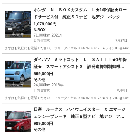
宮崎
宮崎市
南宮崎駅
その他
業務
ホンダ Ｎ－ＢＯＸカスタム Ｌ★1年保証★ロー
ドサービス付 純正ＳＤナビ 地デジ バックカ
メラ Ｂｌｕｅｔｏｏｔｈ 両側パワースライ
1,079,000円
N-BOX
ド アダプティブクルコン シートヒーター Ｅ
中古車
71,000km 2021年
ＴＣ スマートキー Ｒコーナーセンサー オー
日向住吉駅
7月27日
トライト ＬＥＤ 純正１４ＡＷ
まずはお気軽にお電話ください。 フリーダイヤル 0066-9706-6173 ★ラインID:@443feups★ ht
宮崎
宮崎市
日向住吉駅
N-BOX
Bluetooth
ダイハツ ミラトコット Ｌ ＳＡＩＩＩ★1年保
証★ スマートアシスト３ 誤発進抑制制御機
能 純正オーディオ アイドリングストップ オ
599,000円
その他
ートハイビーム ＬＥＤヘッド キーレス コー
中古車
24,000km 2018年
ナーセンサー
日向住吉駅
8月6日
まずはお気軽にお電話ください。 フリーダイヤル 0066-9706-6173 ★ラインID:@443feups★ ht
宮崎
宮崎市
日向住吉駅
その他
ハイビーム
日産 ルークス ハイウェイスター Ｘ エマージ
ェンシーブレーキ 純正９型ナビ 地デジ アラ
ウンドビューモニター Ｂｌｕｅｔｏｏｔｈ 両
999,000円
その他
側電動ドア アイストップ ＥＴＣ インテリキ