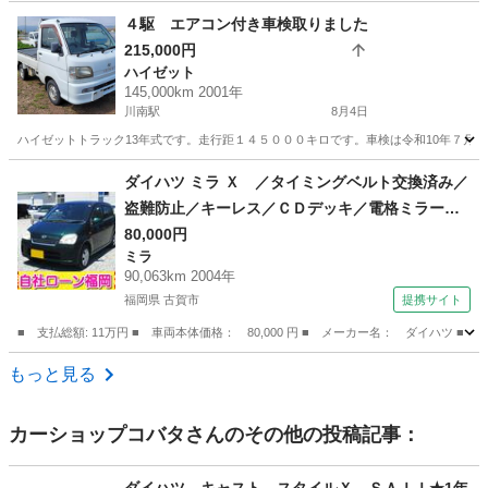
宮崎
児湯郡
佐土原駅
タント
ミッション
４駆 エアコン付き車検取りました
215,000円
ハイゼット
145,000km 2001年
川南駅
8月4日
ハイゼットトラック13年式です。走行距１４５０００キロです。車検は令和10年７月ま
宮崎
児湯郡
川南駅
ハイゼット
トラック
ダイハツ ミラ Ｘ ／タイミングベルト交換済み／
盗難防止／キーレス／ＣＤデッキ／電格ミラー
（検9.8）
80,000円
ミラ
90,063km 2004年
福岡県 古賀市
提携サイト
■ 支払総額: 11万円 ■ 車両本体価格： 80,000 円 ■ メーカー名： ダイハツ
福岡
古賀市
ミラ
もっと見る
カーショップコバタ
さんのその他の投稿記事：