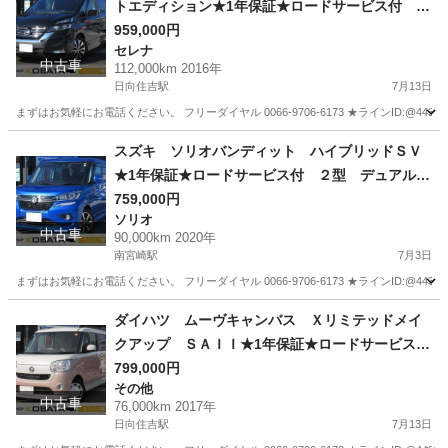
トエディション★1年保証★ロードサービス付 社
外ＳＤナビ 地デジ バックカメラ Ｂｌｕｅｔ
959,000円
セレナ
ｏｏｔｈ 後席モニター 両側パワースライド
中古車
112,000km 2016年
（左側ハンズフリー） アダプティブクルコン
日向住吉駅
7月13日
ＥＴＣ アイストップ オートライト ＬＥＤ
まずはお気軽にお電話ください。 フリーダイヤル 0066-9706-6173 ★ラインID:@443feups★ ht
純正１６ＡＷ
宮崎
宮崎市
日向住吉駅
セレナ
プロパイロット
スズキ ソリオバンディット ハイブリッドＳＶ
★1年保証★ロードサービス付 ２型 デュアルカ
メラブレーキ 純正８型ナビ 地デジ 全方位カ
759,000円
ソリオ
メラ Ｂｌｕｅｔｏｏｔｈ ＥＴＣ パドルシフ
中古車
90,000km 2020年
ト アダプティブクルコン 前席シートヒータ
南宮崎駅
7月3日
ー オートライト ＬＥＤヘッド 純正１５ＡＷ
まずはお気軽にお電話ください。 フリーダイヤル 0066-9706-6173 ★ラインID:@443feups★ h
宮崎
宮崎市
南宮崎駅
ソリオ
ソリオバンディット
ダイハツ ムーヴキャンバス Ｘリミテッドメイ
クアップ ＳＡＩＩ★1年保証★ロードサービス
付 純正ＳＤナビ 地デジ バックカメラ Ｂｌ
799,000円
その他
ｕｅｔｏｏｔｈ ＨＤＭＩ接続可 両側パワース
中古車
76,000km 2017年
ライド ナビ連動ドライブレコーダー スマート
日向住吉駅
7月13日
キー アイドリングストップ オートライト Ｌ