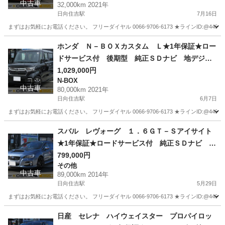
中古車
32,000km 2021年
ー×２ オートライト ＬＥＤヘッド 純正１４Ａ
日向住吉駅
7月16日
Ｗ
まずはお気軽にお電話ください。 フリーダイヤル 0066-9706-6173 ★ラインID:@443feups★ ht
宮崎
宮崎市
日向住吉駅
その他
ルークス
ホンダ Ｎ－ＢＯＸカスタム Ｌ★1年保証★ロー
ドサービス付 後期型 純正ＳＤナビ 地デジ
Ｂカメラ Ｂｌｕｅｔｏｏｔｈ 左側電動ドア
1,029,000円
N-BOX
アダプティブクルコン シートヒーター ＥＴ
中古車
80,000km 2021年
Ｃ スマートキー コーナーセンサー オートラ
日向住吉駅
6月7日
イト ＬＥＤヘッド 純１４ＡＷ
まずはお気軽にお電話ください。 フリーダイヤル 0066-9706-6173 ★ラインID:@443feups★ ht
宮崎
宮崎市
日向住吉駅
N-BOX
ヘッド
スバル レヴォーグ １．６ＧＴ－Ｓアイサイト
★1年保証★ロードサービス付 純正ＳＤナビ 地
デジ バックカメラ プリクラッシュ 全車速追
799,000円
その他
従機能付クルコン パドルシフト 本革シートヒ
中古車
89,000km 2014年
ーター ＥＴＣ アイドリングストップ ＬＥＤ
日向住吉駅
5月29日
ヘッド ＯＰエアロ ＯＰ１８ＡＷ
まずはお気軽にお電話ください。 フリーダイヤル 0066-9706-6173 ★ラインID:@443feups★ ht
宮崎
宮崎市
日向住吉駅
その他
本革
日産 セレナ ハイウェイスター プロパイロッ