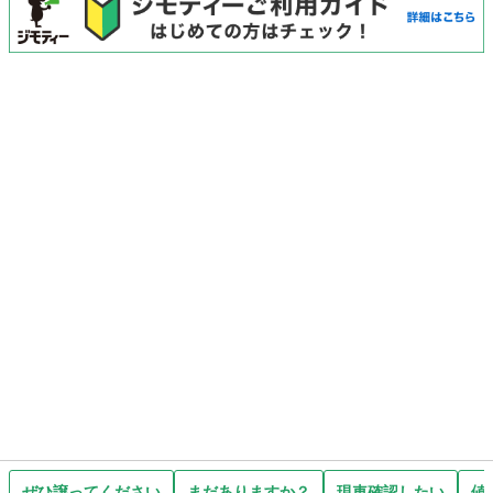
ぜひ譲ってください
まだありますか？
現車確認したい
値