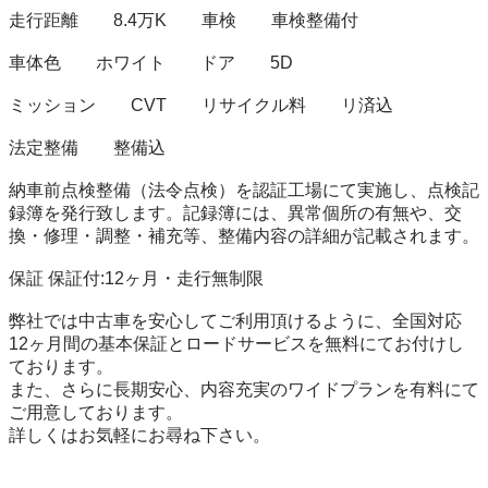
走行距離　　8.4万K　　車検　　車検整備付

車体色　　ホワイト　　ドア　　5D

ミッション　　CVT　　リサイクル料　　リ済込

法定整備　　整備込

納車前点検整備（法令点検）を認証工場にて実施し、点検記
録簿を発行致します。記録簿には、異常個所の有無や、交
換・修理・調整・補充等、整備内容の詳細が記載されます。

保証 保証付:12ヶ月・走行無制限

弊社では中古車を安心してご利用頂けるように、全国対応 
12ヶ月間の基本保証とロードサービスを無料にてお付けし
ております。

また、さらに長期安心、内容充実のワイドプランを有料にて
ご用意しております。

詳しくはお気軽にお尋ね下さい。
