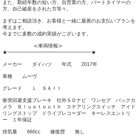
また、勤続年数の短い方、自営業の方、パートタイマーの
方、自己破産をされた方等々。

まずはご相談頂き、お客様と一緒に最善のお支払いプランを
考えます。

今までに多数の成約実績がございます。

　　　　　　 ≪車両情報≫　　　　　

★━━━━━━━━━━━━━━━━━★

メーカー　　ダイハツ　　年式　　2017年

車種　　ムーヴ

グレード　　Ｌ　ＳＡＩＩ

衝突回避支援ブレーキ　社外ＳＤナビ　ワンセグ　バックカ
メラ　Ｂｌｕｅｔｏｏｔｈ　ステアリングスイッチ　アイド
リングストップ　ドライブレコーダー　キーレスエントリ
ー　１年保証

排気量　　660cc　　修復歴　　無し
