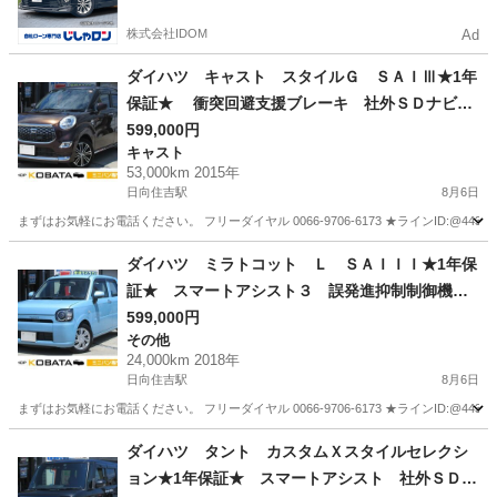
株式会社IDOM
Ad
ダイハツ キャスト スタイルＧ ＳＡＩⅢ★1年
保証★ 衝突回避支援ブレーキ 社外ＳＤナビ
ワンセグ ＵＳＢ ＥＴＣ オートエアコン エ
599,000円
キャスト
コアイドル スマートキー プッシュスタート
53,000km 2015年
オートライト ＬＥＤヘッド＆フォグ 純正１５
日向住吉駅
8月6日
ＡＷ
まずはお気軽にお電話ください。 フリーダイヤル 0066-9706-6173 ★ラインID:@443feups★ ht
宮崎
宮崎市
日向住吉駅
キャスト
ヘッド
ダイハツ ミラトコット Ｌ ＳＡＩＩＩ★1年保
証★ スマートアシスト３ 誤発進抑制制御機
能 純正オーディオ アイドリングストップ オ
599,000円
その他
ートハイビーム ＬＥＤヘッド キーレス コー
24,000km 2018年
ナーセンサー
日向住吉駅
8月6日
まずはお気軽にお電話ください。 フリーダイヤル 0066-9706-6173 ★ラインID:@443feups★ ht
宮崎
宮崎市
日向住吉駅
その他
ハイビーム
ダイハツ タント カスタムＸスタイルセレクシ
ョン★1年保証★ スマートアシスト 社外ＳＤナ