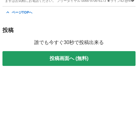
まずはお気軽にお電話ください。 フリーダイヤル 0066-9706-6173 ★ラインID:@443feups★ ht
ＥＤフォグ
宮崎
宮崎市
日向住吉駅
その他
ムーヴキャンバス
ページTOPへ
投稿
誰でも今すぐ30秒で投稿出来る
投稿画面へ (無料)