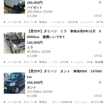
200,000円
ハイゼット
205,000km 2010年
佐土原駅
8月5日
■ メーカー名：ダイハツ ■ 車種名： ハイゼット S331V ■ ミッション： MT ４WD
宮崎
児湯郡
佐土原駅
ハイゼット
箱バン
【受付中】ダイハツ ミラ 車検令和9年10月 9
8000km 燃費いいです‼️
150,000円
ミラ
98,000km 2010年
佐土原駅
8月5日
■ メーカー名：ダイハツ ■ 車種名： ミラ L275 ■ ミッション： AT ■ 修復歴有無
宮崎
児湯郡
佐土原駅
ミラ
燃費
【受付中】ダイハツ タント 車検R9/6 147000
km
200,000円
タント
147,000km 2014年
佐土原駅
8月5日
■ メーカー名：ダイハツ ■ 車種名： タント LA600S ■ ミッション： AT(CVT) ■