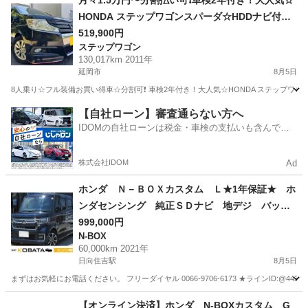
月々1.5万円〜分割払い可❗️車検2年付き！大人気☆
HONDA ステップワゴンスパーダ☆HDDナビ付き
DVD見れます☆便利なバックカメラ付き☆ETC付
519,900円
ステップワゴン
き☆両側電動スライドドア☆ドライブレコーダー
130,017km 2011年
付きのフル装備☆純正アルミ☆事故修復歴無し☆
延岡市
8月5日
車内広々三列シート‼️
8人乗り☆フル装備お買い得車☆分割可❗️ 車検2年付き！大人気☆HONDA ステップワ
宮崎
延岡市
ステップワゴン
【自社ローン】審査通らない方へ
IDOMの自社ローンは税金・車検の支払いも含んでい
るので毎月の支払額は一定
株式会社IDOM
Ad
ホンダ Ｎ－ＢＯＸカスタム Ｌ★1年保証★ ホ
ンダセンシング 純正ＳＤナビ 地デジ バック
カメラ Ｂｌｕｅｔｏｏｔｈ 左側電動ドア 前
999,000円
N-BOX
席シートヒーター アダプティブクルコン ＥＴ
60,000km 2021年
Ｃ スマートキー オートライト ＬＥＤヘッ
日向住吉駅
8月5日
ド 純１４ＡＷ
まずはお気軽にお電話ください。 フリーダイヤル 0066-9706-6173 ★ラインID:@443feups★ ht
宮崎
宮崎市
日向住吉駅
N-BOX
ヘッド
【オンライン決済】ホンダ N-BOXカスタム G