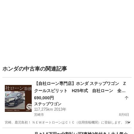
ホンダの中古車の関連記事
【自社ローン専門店】ホンダ ステップワゴン Z
クールスピリット H25年式 自社ローン 全国
対応 頭金不要 保証人不要 ８４回払い可 信
690,000円
ステップワゴン
用情報回復型ローン利用可能
117,275km 2013年
宮崎市
8月6日
宮崎、鹿児島初！ ＮＥＷオートローンはＣＩＣ（信用情報機関）に登録します。 完済する
宮崎
宮崎市
ステップワゴン
ローン