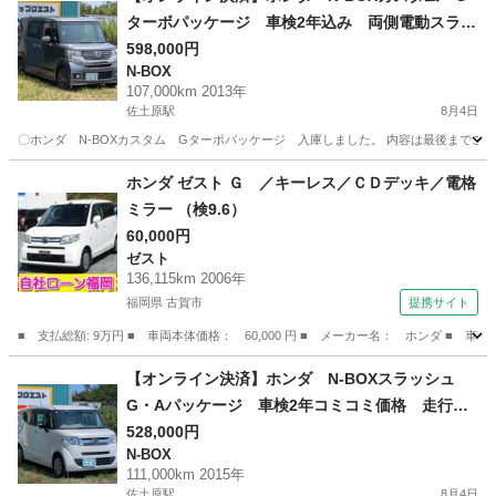
ターボパッケージ 車検2年込み 両側電動スライ
ドドアでファミリー世帯にも最適 走行距離1070
598,000円
N-BOX
00㎞
107,000km 2013年
佐土原駅
8月4日
〇ホンダ N-BOXカスタム Gターボパッケージ 入庫しました。 内容は最後までご確認宜しく
宮崎
宮崎市
佐土原駅
N-BOX
走行距離
ホンダ ゼスト Ｇ ／キーレス／ＣＤデッキ／電格
ミラー （検9.6）
60,000円
ゼスト
136,115km 2006年
福岡県 古賀市
提携サイト
■ 支払総額: 9万円 ■ 車両本体価格： 60,000 円 ■ メーカー名： ホンダ ■ 車
福岡
古賀市
ゼスト
【オンライン決済】ホンダ N-BOXスラッシュ
G・Aパッケージ 車検2年コミコミ価格 走行距
離111,000㎞ ちょい乗りに最適な車両
528,000円
N-BOX
111,000km 2015年
佐土原駅
8月4日