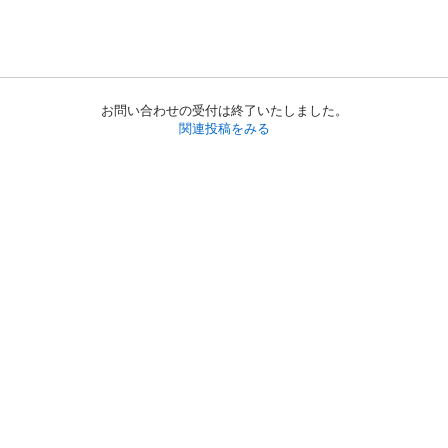
お問い合わせの受付は終了いたしました。
関連投稿をみる
初めての方へ
利用規約
プライバシーポリシー
プライバシー・ステートメント
健全化に資する運用方針
お問い合わせ
運営会社
サイトマップ
ご利用ガイド
フリーワードで探す
PC版で表示
都道府県選択