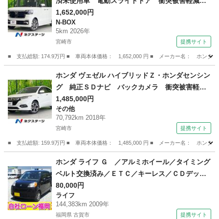
済未使用車 電動スライドドア 衝突被害軽減シ
ステム レーダークルーズ コーナーセンサー
1,652,000円
N-BOX
スマートキー ＬＥＤヘッド 純正１４インチア
5km 2026年
ルミ オートハイビーム 車線逸脱警報 オート
宮崎市
提携サイト
ライト （検11.6）
■ 支払総額: 174.9万円 ■ 車両本体価格： 1,652,000 円 ■ メーカー名
宮崎
宮崎市
N-BOX
ホンダ ヴェゼル ハイブリッドＺ・ホンダセンシン
グ 純正ＳＤナビ バックカメラ 衝突被害軽減
システム 禁煙車 ハーフレザーシート ドラレ
1,485,000円
その他
コ スマートキー ＬＥＤヘッド ビルトインＥ
70,792km 2018年
ＴＣ 純正１７インチアルミ オートライト デ
宮崎市
提携サイト
ュアルエアコン （検9.2）
■ 支払総額: 159.9万円 ■ 車両本体価格： 1,485,000 円 ■ メーカー名
宮崎
宮崎市
その他
ホンダ ライフ Ｇ ／アルミホイール／タイミング
ベルト交換済み／ＥＴＣ／キーレス／ＣＤデッキ
／電格ミラー （検9.9）
80,000円
ライフ
144,383km 2009年
福岡県 古賀市
提携サイト