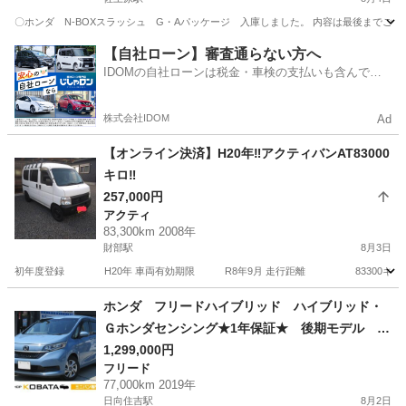
〇ホンダ N-BOXスラッシュ G・Aパッケージ 入庫しました。 内容は最後までご確認宜しくお
宮崎
宮崎市
佐土原駅
N-BOX
車両
【自社ローン】審査通らない方へ
IDOMの自社ローンは税金・車検の支払いも含んでい
るので毎月の支払額は一定
株式会社IDOM
Ad
【オンライン決済】H20年‼️アクティバンAT83000
キロ‼️
257,000円
アクティ
83,300km 2008年
財部駅
8月3日
初年度登録 H20年 車両有効期限 R8年9月 走行距離 83300キロ 使用
宮崎
都城市
財部駅
アクティ
車両
ホンダ フリードハイブリッド ハイブリッド・
Ｇホンダセンシング★1年保証★ 後期モデル ６
人乗り 社外ＳＤナビ 地デジ バックカメラ
1,299,000円
フリード
Ｂｌｕｅｔｏｏｔｈ 両側電動ドア アダプティ
77,000km 2019年
ブクルコン ＥＴＣ オートエアコン スマート
日向住吉駅
8月2日