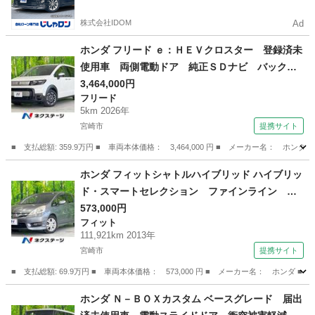
株式会社IDOM
Ad
ホンダ フリード ｅ：ＨＥＶクロスター 登録済未
使用車 両側電動ドア 純正ＳＤナビ バックカ
メラ 衝突被害軽減システム レーダークルー
3,464,000円
フリード
ズ ハーフレザーシート コーナーセンサー ス
5km 2026年
マートキー ＬＥＤヘッド 純正１５インチアル
宮崎市
提携サイト
ミ （検11.7）
■ 支払総額: 359.9万円 ■ 車両本体価格： 3,464,000 円 ■ メーカー名
宮崎
宮崎市
フリード
ホンダ フィットシャトルハイブリッド ハイブリッ
ド・スマートセレクション ファインライン 純
正ＳＤナビ バックカメラ スマートキー ＨＩ
573,000円
フィット
Ｄヘッド オートライト ビルトインＥＴＣ ク
111,921km 2013年
ルコン ハーフレザーシート 純正１５インチア
宮崎市
提携サイト
ルミ オートエアコン ＣＤ ＤＶＤ再生 地デ
■ 支払総額: 69.9万円 ■ 車両本体価格： 573,000 円 ■ メーカー名： ホ
ジ （検10.6）
宮崎
宮崎市
フィット
ホンダ Ｎ－ＢＯＸカスタム ベースグレード 届出