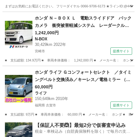
キー オートライト ＬＥＤヘッド
まずはお気軽にお電話ください。 フリーダイヤル 0066-9706-6173 ★ラインID:@443feups★ ht
宮崎
宮崎市
日向住吉駅
フリード
フリードハイブリッド
ホンダ Ｎ－ＢＯＸ Ｌ 電動スライドドア バック
カメラ 衝突被害軽減システム レーダークルー
ズ 禁煙車 ドラレコ コーナーセンサー スマ
1,242,000円
N-BOX
ートキー ＬＥＤヘッド ビルトインＥＴＣ オ
30,429km 2022年
ートライト オートエアコン （車検整備付）
宮崎市
提携サイト
■ 支払総額: 134.9万円 ■ 車両本体価格： 1,242,000 円 ■ メーカー名
宮崎
宮崎市
N-BOX
ホンダ ライフ Ｇコンフォートセレクト ／タイミ
ングベルト交換済み／キーレス／電格ミラー （検
9.4）
60,000円
ライフ
150,649km 2010年
福岡県 古賀市
提携サイト
■ 支払総額: 9万円 ■ 車両本体価格： 60,000 円 ■ メーカー名： ホンダ ■
福岡
古賀市
ライフ
【保証人不要🙆】最短2分で仮審査申込み
税金・車検込み（自賠責保険料を除く）で毎月の支払
額は一定の自社ローン🚗