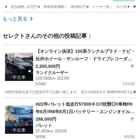
■ 支払総額: 11万円 ■ 車両本体価格： 80,000 円 ■ メーカー名： ホンダ
福岡
古賀市
ライフ
もっと見る
セレクト
さんのその他の投稿記事：
【オンライン決済】150系ランクルプラド・ナビ・
社外ホイール・サンルーフ・ドライブレコーダー
前後付き。
2,200,000円
ランドクルーザー
中古車
129,500km 2013年
財部駅
7月13日
H25年現時点値下げ交渉不可でお願い致します。 走行129500キロ 車検R9年8月 5
宮崎
都城市
財部駅
ランドクルーザー
ランクルプラド
H22年パレット低走行57000キロ‼️状態◎‼️車検R9
年8月‼️R8年8月1日バッテリー・エンジンオイル・
エレメント交換済‼️
288,000円
パレット
中古車
57,400km 2010年
財部駅
8月3日