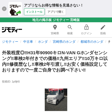
アプリならお得な情報を見逃さない！
インストール
アプリで開く
地元の掲示板 ジモティー 宮崎版
宮崎県
検索
ログイン
投稿
ジモティー
中古車
ホンダ
宮崎県のホンダ
都城市のホンダ
外
外装程度◎‼️H31年90900キロN-VAN Gホンダセンシ
ング‼️車検2年付きでの価格‼️九州エリア‼️10万キロ以
内‼️修復歴なし‼️車検2年引渡し‼️お安く価格設定して
おりますので一度ご自身でお調べ下さい‼️
投稿ID: 1p9jh5