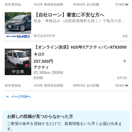
初年度登録 H22年 車両有効期限 R9年8月 走行距離 57400キロ フ
宮崎
都城市
財部駅
パレット
【自社ローン】審査に不安な方へ
税金・車検込み（自賠責保険料を除く）で毎月の支払
額は一定の自社ローン🚗
株式会社IDOM
Ad
【オンライン決済】H20年‼️アクティバンAT83000
キロ‼️
257,000円
アクティ
中古車
83,300km 2008年
財部駅
8月3日
初年度登録 H20年 車両有効期限 R8年9月 走行距離 83300キロ 使用
宮崎
都城市
財部駅
アクティ
車両
ページTOPへ
お探しの投稿が見つからなかった方
ご希望の条件を登録するだけで、新着情報をいち早くお届け出来ま
す。