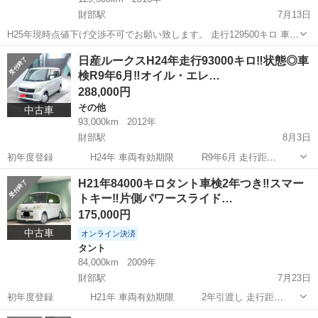
財部駅
7月13日
H25年現時点値下げ交渉不可でお願い致します。 走行129500キロ 車検
R9年8月 5人乗り2.7Lガソリン ナビ・社外ホイール（タイヤバリ
宮崎
都城市
財部駅
ランドクルーザー
ランクルプラド
日産ルークスH24年走行93000キロ‼️状態◎車
山）・サンルーフ付 現時点不具合ありません。保証ありませんので現
検R9年6月‼️オイル・エレ…
車確認してご購入お...
288,000円
その他
中古車
93,000km
2012年
財部駅
8月3日
初年度登録 H24年 車両有効期限 R9年6月 走行距
離 93000キロ フルセグナビ・スマートキー・ETC 両方
宮崎
都城市
財部駅
その他
車両
H21年84000キロタント車検2年つき‼️スマー
パワースライドドアではありません。 年式相応の傷凹みはありますが
トキー‼️片側パワースライド…
比較的きれいな車両になり...
175,000円
中古車
オンライン決済
タント
84,000km
2009年
財部駅
7月23日
初年度登録 H21年 車両有効期限 2年引渡し 走行距
離 842000キロ グレード Xスペシャル 年式相応の
宮崎
都城市
財部駅
タント
車両