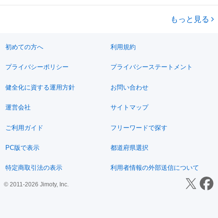
のため保証ありませんので現車確認と試乗してからご購入下さい。 宮
宮崎
都城市
財部駅
ハイゼット
オートマ
崎県、鹿児島県の方はこちらで名義変更致しますので住民票持参して
もっと見る
いただければその日に乗って帰る...
初めての方へ
利用規約
プライバシーポリシー
プライバシーステートメント
健全化に資する運用方針
お問い合わせ
運営会社
サイトマップ
ご利用ガイド
フリーワードで探す
PC版で表示
都道府県選択
特定商取引法の表示
利用者情報の外部送信について
© 2011-2026 Jimoty, Inc.