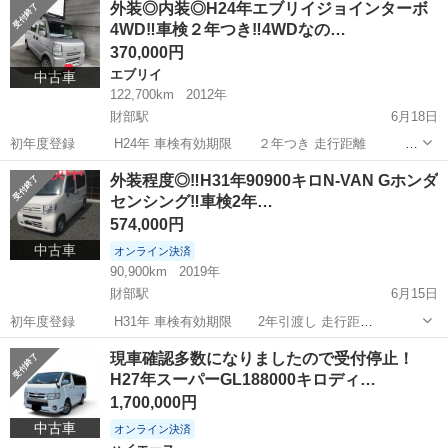
外装◎内装◎H24年エブリイジョインターボ
傷凹みはありますが比較的きれいな車両になります。 車両移動などで
4WD‼️車検２年つき‼️4WDなの…
少々距離増えます。 保証...
370,000円
エブリイ
中古車
122,700km
2012年
財部駅
6月18日
初年度登録 H24年 車検有効期限 ２年つき 走行距離
122700キロ 保証なし現状渡しになりますので現車確認後のご購入お願
宮崎
都城市
財部駅
エブリイ
車両
外装程度◎‼️H31年90900キロN-VAN Gホンダ
い致します。現時点不具合なしになります。 使用中のため距離変動あ
センシング‼️車検2年…
り。 キャリア・ETC...
574,000円
中古車
オンライン決済
90,900km
2019年
財部駅
6月15日
初年度登録 H31年 車検有効期限 2年引渡し 走行距
離 90900キロ 修復歴 なし 保証なし現状渡しになり
宮崎
都城市
財部駅
ホンダ
VAN
現車確認多数になりましたので受付停止！
ますので現車確認後のご購入お願い致します。現時点不具合なしにな
H27年スーパーGL188000キロディ…
ります。 車検2年つけての引き渡...
1,700,000円
中古車
オンライン決済