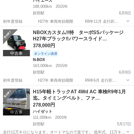
ハイエース
188,000km
2015年
財部駅
6月8日
初年度登録 H27年 車両有効期限 R8年11月 走行距
離 188000キロ 保証なし現状渡しになりますので現車確認後
宮崎
都城市
財部駅
ハイエース
車両
NBOXカスタム‼️特 ターボSSパッケージ
のご購入お願い致します。現時点不具合なしになります。現車確認は6
H27年ブラック‼️パワースライド…
月末頃を予定しております...
378,000円
中古車
オンライン決済
N-BOX
163,000km
2015年
財部駅
6月8日
初年度登録 H27年 車両有効期限 R9年6月 走行距
離 163000キロ 使用中のため距離増えます。 保証なし現状
宮崎
都城市
財部駅
N-BOX
NBOX
H15年軽トラックAT 4Wd AC 車検R9年1月
渡しになりますので現車確認後のご購入お願い致します。現時点不具
迄。タイミングベルト、ファ…
合なしになります。現車確認は...
278,000円
ハイゼット
中古車
111,000km
2003年
財部駅
5月17日
走行11万キロになります。オートマなので楽です。 低年式、11万キロ