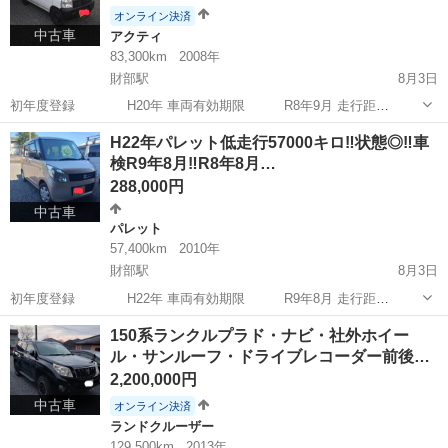
オンライン決済
中古車
アクティ
83,300km
2008年
財部駅
8月3日
初年度登録 H20年 車両有効期限 R8年9月 走行距
離 83300キロ 使用中のため距離増えます。 保証なし現状渡
宮崎
都城市
財部駅
アクティ
車両
H22年パレット低走行57000キロ‼️状態◎‼️車
しになりますので現車確認後のご購入お願い致します。現時点不具合
検R9年8月‼️R8年8月…
なしになります。エアコン調子...
288,000円
中古車
パレット
57,400km
2010年
財部駅
8月3日
初年度登録 H22年 車両有効期限 R9年8月 走行距
離 57400キロ フルセグナビ・バックカメラ・スマート
宮崎
都城市
財部駅
パレット
車両
150系ランクルプラド・ナビ・社外ホイー
キー 両方パワースライドドアではありませんが半ドアの時は自動で閉
ル・サンルーフ・ドライブレコーダー前後…
まるイージークローザー付き。...
2,200,000円
中古車
オンライン決済
ランドクルーザー
129,500km
2013年