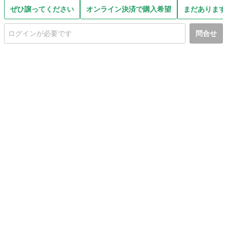
ぜひ譲ってください
オンライン決済で購入希望
まだあります
問合せ
初めての方へ
利用規約
プライバシーポリシー
プライバシー・ステートメント
健全化に資する運用方針
お問い合わせ
運営会社
サイトマップ
ご利用ガイド
フリーワードで探す
PC版で表示
都道府県選択
特定商取引法の表示
利用者情報の外部送信について
© 2011-
2026
Jmty, Inc.