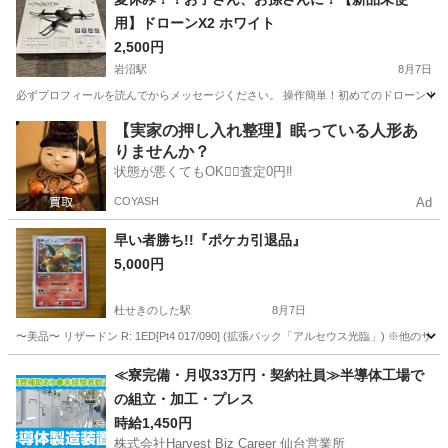
用】ドローンX2 ホワイト
2,500円
岩沼駅
8月7日
必ずプロフィールを読んでからメッセージください。 操作簡単！初めてのドローン！！ ド
宮城
岩沼市
岩沼駅
ラジコン
【実家の押し入れ整理】眠っている人形あ
りませんか？
状態が悪くてもOK🙆‍♀️査定0円‼️
COYASH
Ad
早い者勝ち!!『ポケカ引退品』
5,000円
杜せきのした駅
8月7日
〜美品〜 リザードン R: 1ED[Pt4 017/090] (拡張パック「アルセウス光臨」) ※
宮城
名取市
杜せきのした駅
カードゲーム
ポケカ
≪寮完備・月収33万円・契約社員≫半導体工場で
の組立・加工・プレス
時給1,450円
株式会社Harvest Biz Career 仙台営業所