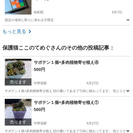
卸町駅
8月7日
指定の場所に取りに来れる方限定
宮城
仙台市
卸町駅
パズル
もっと見る
保護猫ここのてめぐ
さんのその他の投稿記事：
サボテン１個+多肉植物寄せ植え④
500円
売ります
中野栄駅
6月27日
サボテン１個+多肉植物寄せ植え 顔の書いてあるプラ鉢に植わってます。 色とりどり
宮城
塩竈市
中野栄駅
家庭用品
サボテン
サボテン１個+多肉植物寄せ植え①
500円
売ります
中野栄駅
6月27日
サボテン１個+多肉植物寄せ植え 顔の書いてあるプラ鉢に植わってます。 色とりどり