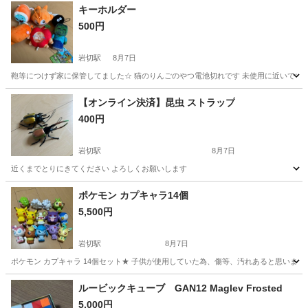
キーホルダー
500円
岩切駅
8月7日
鞄等につけず家に保管してました☆ 猫のりんごのやつ電池切れです 未使用に近いです 
宮城
仙台市
岩切駅
おもちゃ
【オンライン決済】昆虫 ストラップ
400円
岩切駅
8月7日
近くまでとりにきてください よろしくお願いします
宮城
仙台市
岩切駅
フィギュア
ポケモン カプキャラ14個
5,500円
岩切駅
8月7日
ポケモン カプキャラ 14個セット★ 子供が使用していた為、傷等、汚れあると思います 
宮城
仙台市
岩切駅
フィギュア
カプキャラ
ルービックキューブ GAN12 Maglev Frosted
5,000円