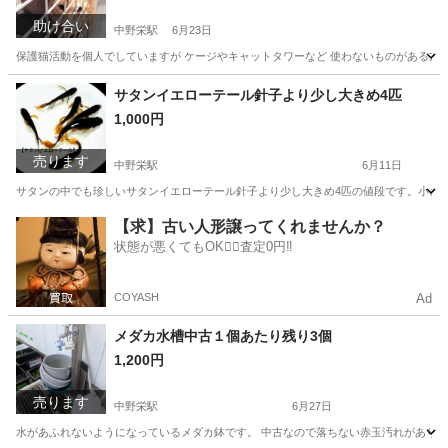
助け合い
中野栄駅
6月23日
保護猫活動を個人でしていますが ケージやキャットタワーなど 使わないものがある方 
宮城
塩竈市
中野栄駅
買いたい/ください
ミルク
サタンイエローテール針子より少し大きめ4匹
1,000円
売ります
中野栄駅
6月11日
サタンの中でも珍しいサタンイエローテール針子より少し大きめ4匹の値段です。小さいの
宮城
塩竈市
中野栄駅
その他
【求】古い人形譲ってくれませんか？
状態が悪くてもOK🙆‍♀️査定0円‼️
COYASH
Ad
メダカ水槽中古１個あたり残り3個
1,200円
売ります
中野栄駅
6月27日
水があふれないようになっているメダカ鉢です。 中古なので落ちない赤玉汚れがあります