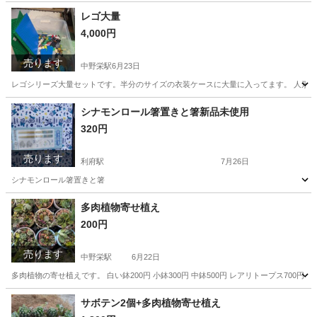
宮城
塩竈市
中野栄駅
その他
メダカ
レゴ大量
4,000円
売ります
中野栄駅
6月23日
レゴシリーズ大量セットです。半分のサイズの衣装ケースに大量に入ってます。 人形多数
宮城
塩竈市
中野栄駅
ミニカー
シナモンロール箸置きと箸新品未使用
320円
売ります
利府駅
7月26日
シナモンロール箸置きと箸
宮城
塩竈市
利府駅
パズル
シナモンロール
多肉植物寄せ植え
200円
売ります
中野栄駅
6月22日
多肉植物の寄せ植えです。 白い鉢200円 小鉢300円 中鉢500円 レアリトープス700円
宮城
塩竈市
中野栄駅
その他
多肉植物
サボテン2個+多肉植物寄せ植え