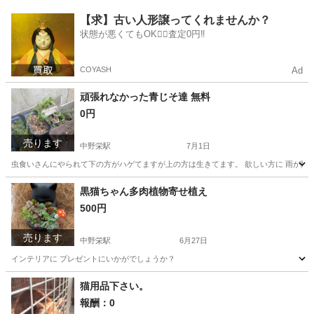
宮城
塩竈市
中野栄駅
家庭用品
サボテン
【求】古い人形譲ってくれませんか？
状態が悪くてもOK🙆‍♀️査定0円‼️
COYASH
Ad
頑張れなかった青じそ達 無料
0円
売ります
中野栄駅
7月1日
虫食いさんにやられて下の方がハゲてますが上の方は生きてます。 欲しい方に 雨が降
宮城
塩竈市
中野栄駅
家庭用品
黒猫ちゃん多肉植物寄せ植え
500円
売ります
中野栄駅
6月27日
インテリアに プレゼントにいかがでしょうか？
宮城
塩竈市
中野栄駅
家庭用品
多肉植物
猫用品下さい。
報酬：0