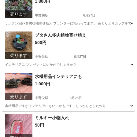
1,800円
売ります
中野栄駅
6月27日
サボテン2個+多肉植物寄せ植え プランターに植わってます。 色とりどりカラフルです
宮城
塩竈市
中野栄駅
家庭用品
サボテン
ブタさん多肉植物寄せ植え
500円
売ります
中野栄駅
6月27日
インテリアに プレゼントにいかがでしょうか？
宮城
塩竈市
中野栄駅
その他
多肉植物
水槽用品インテリアにも
1,000円
売ります
中野栄駅
5月25日
水槽用品ですがインテリアにもいいかもです。しっかりとした作り
宮城
塩竈市
中野栄駅
インテリア雑貨/小物
水槽
ミルキー小物入れ
50円