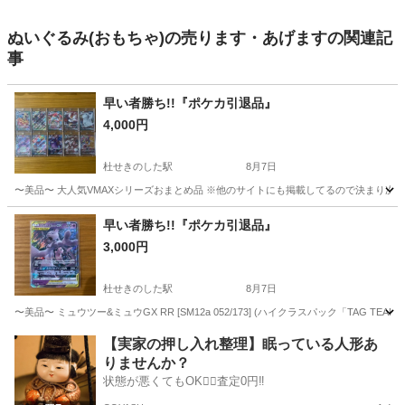
ぬいぐるみ(おもちゃ)の売ります・あげますの関連記
事
早い者勝ち!!『ポケカ引退品』
4,000円
杜せきのした駅
8月7日
〜美品〜 大人気VMAXシリーズおまとめ品 ※他のサイトにも掲載してるので決まり次
宮城
名取市
杜せきのした駅
カードゲーム
VMAX
早い者勝ち!!『ポケカ引退品』
3,000円
杜せきのした駅
8月7日
〜美品〜 ミュウツー&ミュウGX RR [SM12a 052/173] (ハイクラスパック「TAG
宮城
名取市
杜せきのした駅
カードゲーム
ポケカ
【実家の押し入れ整理】眠っている人形あ
りませんか？
状態が悪くてもOK🙆‍♀️査定0円‼️