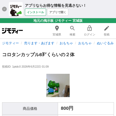
アプリならお得な情報を見逃さない！
インストール
アプリで開く
地元の掲示板 ジモティー 宮城版
宮城県
検索
ログイン
投稿
ジモティー
売ります・あげます
おもちゃ
おもちゃ
ぬいぐるみ
コロタンカップル8㌢くらいの２体
投稿ID: 1ptdc0
2026年6月22日 01:09
800円
商品価格