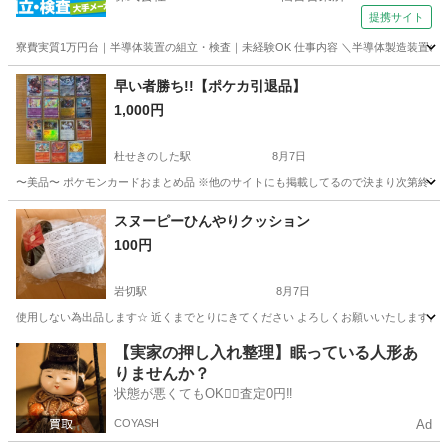
提携サイト
寮費実質1万円台｜半導体装置の組立・検査｜未経験OK 仕事内容 ＼半導体製造装置の
宮城
その他
早い者勝ち!!【ポケカ引退品】
1,000円
杜せきのした駅
8月7日
〜美品〜 ポケモンカードおまとめ品 ※他のサイトにも掲載してるので決まり次第終了
宮城
名取市
杜せきのした駅
カードゲーム
スヌーピーひんやりクッション
100円
岩切駅
8月7日
使用しない為出品します☆ 近くまでとりにきてください よろしくお願いいたします。
宮城
仙台市
岩切駅
おもちゃ
スヌーピー
【実家の押し入れ整理】眠っている人形あ
りませんか？
状態が悪くてもOK🙆‍♀️査定0円‼️
COYASH
Ad