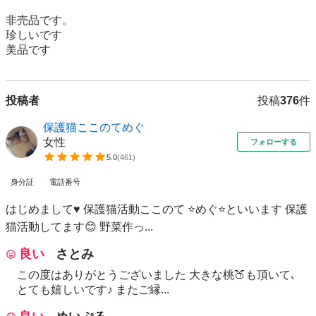
非売品です。

珍しいです

美品です
投稿者
投稿
376
件
保護猫ここのてめぐ
女性
フォローする
5.0
(
461
)
身分証
電話番号
はじめまして♥ 保護猫活動ここのて ⭐️めぐ⭐️といいます 保護
猫活動してます😊 野菜作っ...
良い
さとみ
この度はありがとうございました 大きな桃🍑も頂いて､
とても嬉しいです♪ またご縁...