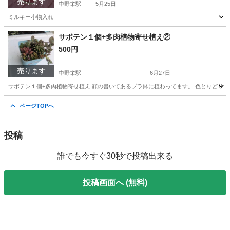
売ります
中野栄駅
5月25日
ミルキー小物入れ
宮城
塩竈市
中野栄駅
バッグ
サボテン１個+多肉植物寄せ植え②
500円
売ります
中野栄駅
6月27日
サボテン１個+多肉植物寄せ植え 顔の書いてあるプラ鉢に植わってます。 色とりどり
宮城
塩竈市
中野栄駅
家庭用品
サボテン
ページTOPへ
投稿
誰でも今すぐ30秒で投稿出来る
投稿画面へ (無料)