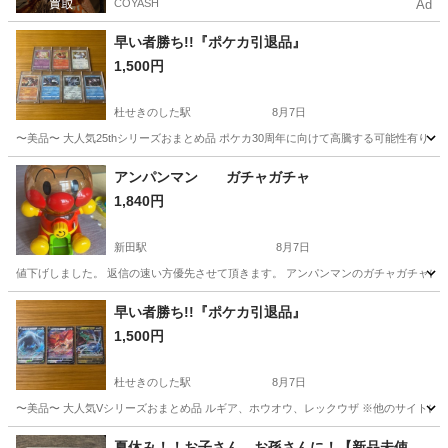
COYASH
Ad
早い者勝ち!!『ポケカ引退品』
1,500円
杜せきのした駅
8月7日
〜美品〜 大人気25thシリーズおまとめ品 ポケカ30周年に向けて高騰する可能性有り
宮城
名取市
杜せきのした駅
カードゲーム
ポケカ
アンパンマン ガチャガチャ
1,840円
新田駅
8月7日
値下げしました。 返信の速い方優先させて頂きます。 アンパンマンのガチャガチャにな
宮城
登米市
新田駅
おもちゃ
ガチャガチャ
早い者勝ち!!『ポケカ引退品』
1,500円
杜せきのした駅
8月7日
〜美品〜 大人気Vシリーズおまとめ品 ルギア、ホウオウ、レックウザ ※他のサイトに
宮城
名取市
杜せきのした駅
カードゲーム
ポケカ
夏休み！！お子さん、お孫さんに！【新品未使