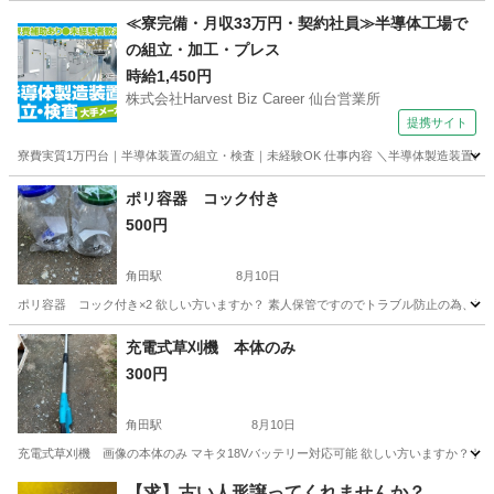
宮城
角田市
角田駅
その他
≪寮完備・月収33万円・契約社員≫半導体工場で
の組立・加工・プレス
時給1,450円
株式会社Harvest Biz Career 仙台営業所
提携サイト
寮費実質1万円台｜半導体装置の組立・検査｜未経験OK 仕事内容 ＼半導体製造装置の
宮城
その他
ポリ容器 コック付き
500円
角田駅
8月10日
ポリ容器 コック付き×2 欲しい方いますか？ 素人保管ですのでトラブル防止の為、
宮城
角田市
角田駅
その他
容器
充電式草刈機 本体のみ
300円
角田駅
8月10日
充電式草刈機 画像の本体のみ マキタ18Vバッテリー対応可能 欲しい方いますか？ 
宮城
角田市
角田駅
その他
【求】古い人形譲ってくれませんか？