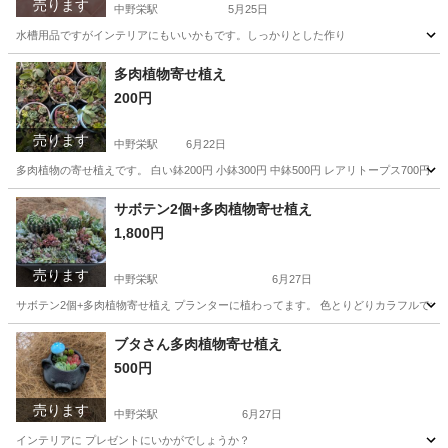
売ります
中野栄駅
5月25日
水槽用品ですがインテリアにもいいかもです。しっかりとした作り
宮城
塩竈市
中野栄駅
インテリア雑貨/小物
水槽
多肉植物寄せ植え
200円
売ります
中野栄駅
6月22日
多肉植物の寄せ植えです。 白い鉢200円 小鉢300円 中鉢500円 レアリトープス700円
宮城
塩竈市
中野栄駅
その他
多肉植物
サボテン2個+多肉植物寄せ植え
1,800円
売ります
中野栄駅
6月27日
サボテン2個+多肉植物寄せ植え プランターに植わってます。 色とりどりカラフルです
宮城
塩竈市
中野栄駅
家庭用品
サボテン
ブタさん多肉植物寄せ植え
500円
売ります
中野栄駅
6月27日
インテリアに プレゼントにいかがでしょうか？