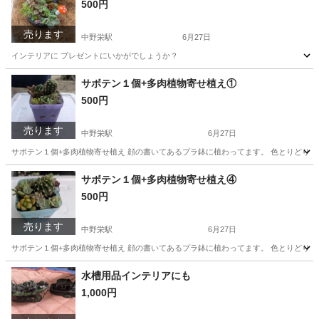
500円
売ります
中野栄駅
6月27日
インテリアに プレゼントにいかがでしょうか？
宮城
塩竈市
中野栄駅
家庭用品
多肉植物
サボテン１個+多肉植物寄せ植え①
500円
売ります
中野栄駅
6月27日
サボテン１個+多肉植物寄せ植え 顔の書いてあるプラ鉢に植わってます。 色とりどり
宮城
塩竈市
中野栄駅
家庭用品
サボテン
サボテン１個+多肉植物寄せ植え④
500円
売ります
中野栄駅
6月27日
サボテン１個+多肉植物寄せ植え 顔の書いてあるプラ鉢に植わってます。 色とりどり
宮城
塩竈市
中野栄駅
家庭用品
サボテン
水槽用品インテリアにも
1,000円