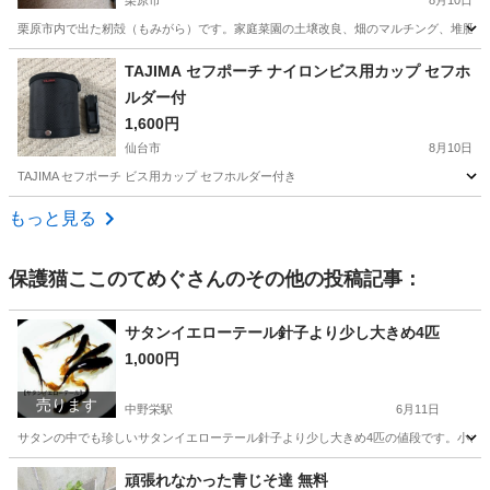
栗原市
8月10日
栗原市内で出た籾殻（もみがら）です。家庭菜園の土壌改良、畑のマルチング、堆肥作りな
宮城
栗原市
その他
もみがら
TAJIMA セフポーチ ナイロンビス用カップ セフホ
ルダー付
1,600円
仙台市
8月10日
TAJIMA セフポーチ ビス用カップ セフホルダー付き
宮城
仙台市
その他
もっと見る
保護猫ここのてめぐ
さんのその他の投稿記事：
サタンイエローテール針子より少し大きめ4匹
1,000円
売ります
中野栄駅
6月11日
サタンの中でも珍しいサタンイエローテール針子より少し大きめ4匹の値段です。小さいの
宮城
塩竈市
中野栄駅
その他
頑張れなかった青じそ達 無料