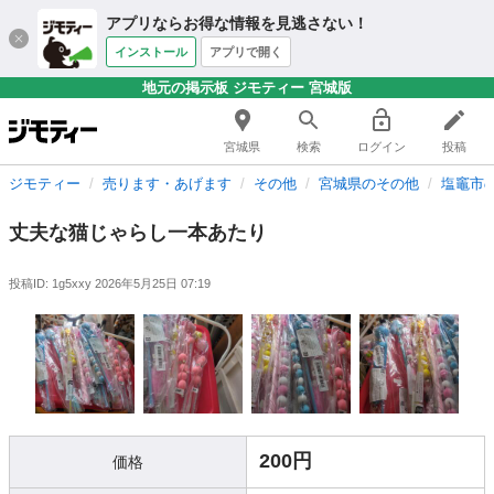
アプリならお得な情報を見逃さない！
インストール
アプリで開く
地元の掲示板 ジモティー 宮城版
宮城県
検索
ログイン
投稿
ジモティー
売ります・あげます
その他
宮城県のその他
塩竈市
丈夫な猫じゃらし一本あたり
投稿ID: 1g5xxy
2026年5月25日 07:19
200円
価格