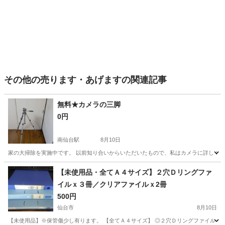
その他の売ります・あげますの関連記事
無料★カメラの三脚
0円
南仙台駅
8月10日
家の大掃除を実施中です。 以前知り合いからいただいたもので、私はカメラに詳しくな
宮城
仙台市
南仙台駅
その他
【未使用品・全てＡ４サイズ】２穴Ｄリングファ
イルｘ３冊／クリアファイルｘ2冊
500円
仙台市
8月10日
【未使用品】※保管傷少し有ります。 【全てＡ４サイズ】 ◎２穴Ｄリングファイル ①Ｌ