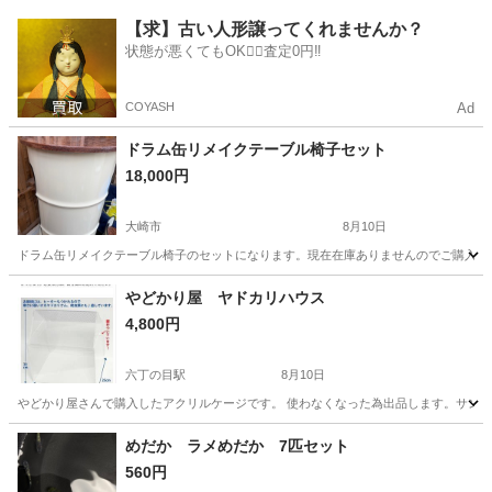
宮城
仙台市
その他
【求】古い人形譲ってくれませんか？
状態が悪くてもOK🙆‍♀️査定0円‼️
COYASH
Ad
ドラム缶リメイクテーブル椅子セット
18,000円
大崎市
8月10日
ドラム缶リメイクテーブル椅子のセットになります。現在在庫ありませんのでご購入頂
宮城
大崎市
その他
ドラム缶
やどかり屋 ヤドカリハウス
4,800円
六丁の目駅
8月10日
やどかり屋さんで購入したアクリルケージです。 使わなくなった為出品します。サンゴ
宮城
仙台市
六丁の目駅
その他
ヤドカリ
めだか ラメめだか 7匹セット
560円