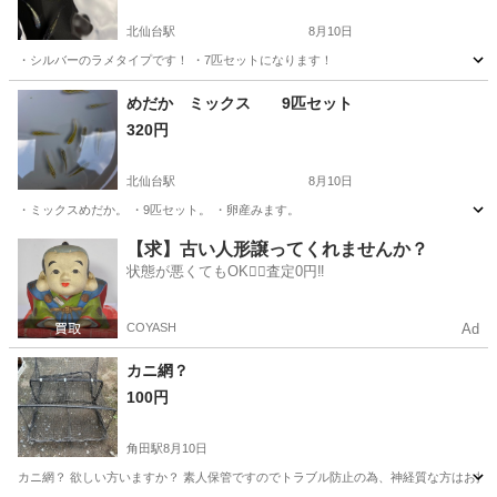
北仙台駅
8月10日
・シルバーのラメタイプです！ ・7匹セットになります！
宮城
仙台市
北仙台駅
その他
めだか ミックス 9匹セット
320円
北仙台駅
8月10日
・ミックスめだか。 ・9匹セット。 ・卵産みます。
宮城
仙台市
北仙台駅
その他
めだか
【求】古い人形譲ってくれませんか？
状態が悪くてもOK🙆‍♀️査定0円‼️
COYASH
Ad
カニ網？
100円
角田駅
8月10日
カニ網？ 欲しい方いますか？ 素人保管ですのでトラブル防止の為、神経質な方はお控