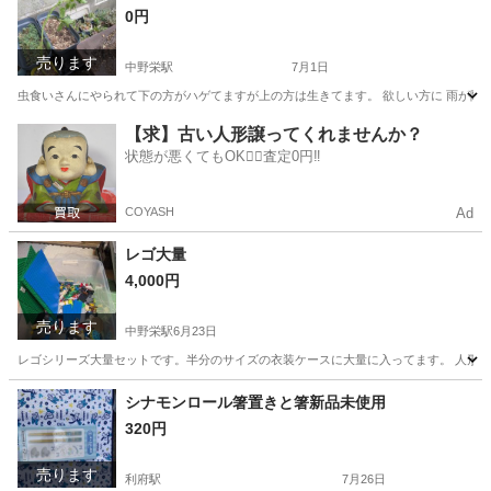
0円
売ります
中野栄駅
7月1日
虫食いさんにやられて下の方がハゲてますが上の方は生きてます。 欲しい方に 雨が降
宮城
塩竈市
中野栄駅
家庭用品
【求】古い人形譲ってくれませんか？
状態が悪くてもOK🙆‍♀️査定0円‼️
COYASH
Ad
レゴ大量
4,000円
売ります
中野栄駅
6月23日
レゴシリーズ大量セットです。半分のサイズの衣装ケースに大量に入ってます。 人形多数
宮城
塩竈市
中野栄駅
ミニカー
シナモンロール箸置きと箸新品未使用
320円
売ります
利府駅
7月26日