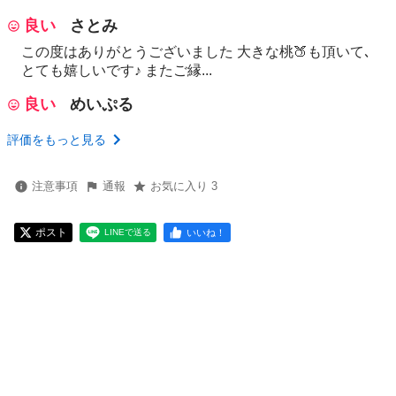
良い
さとみ
この度はありがとうございました 大きな桃🍑も頂いて､
とても嬉しいです♪ またご縁...
良い
めいぷる
評価をもっと見る
注意事項
通報
お気に入り 3
ポスト
いいね！
LINEで送る