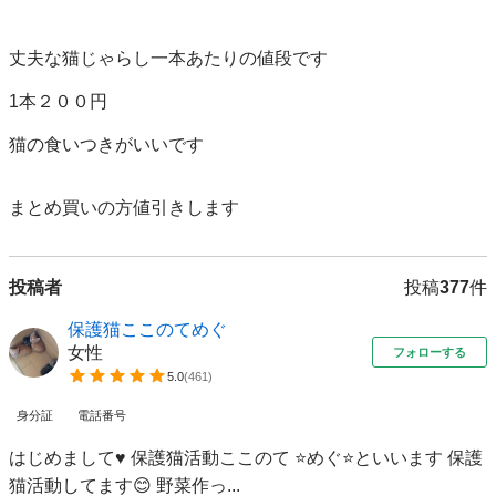
丈夫な猫じゃらし一本あたりの値段です

1本２００円

猫の食いつきがいいです

まとめ買いの方値引きします
投稿者
投稿
377
件
保護猫ここのてめぐ
女性
フォローする
5.0
(
461
)
身分証
電話番号
はじめまして♥ 保護猫活動ここのて ⭐️めぐ⭐️といいます 保護
猫活動してます😊 野菜作っ...