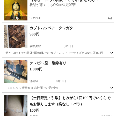
状態が悪くてもOK🙆‍♀️査定0円‼️
COYASH
Ad
カブトムシペア クワガタ
960円
泉中央駅
8月10日
7月から8/8までの野外採取個体です カブトムシフリーサイズオス✖️6
宮城
富谷市
泉中央駅
その他
テレビ32型 縦線有り
1,000円
涌谷駅
8月10日
リモコンなし 縦線有り 非対面での受け渡し
宮城
遠田郡
涌谷駅
その他
【土日限定・引取】もみがら1回100円でいくらで
もお譲りします（袋なし・バラ）
100円