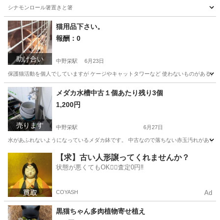
シナモンロール箸置きと箸
宮城
塩竈市
利府駅
パズル
シナモンロール
猫用品下さい。
報酬：0
助け合い
中野栄駅
6月23日
保護猫活動を個人でしていますが ケージやキャットタワーなど 使わないものがある方 
宮城
塩竈市
中野栄駅
買いたい/ください
ミルク
メダカ水槽中古１個あたり残り3個
1,200円
売ります
中野栄駅
6月27日
水があふれないようになっているメダカ鉢です。 中古なので落ちない赤玉汚れがあります
宮城
塩竈市
中野栄駅
その他
メダカ
【求】古い人形譲ってくれませんか？
状態が悪くてもOK🙆‍♀️査定0円‼️
COYASH
Ad
黒猫ちゃん多肉植物寄せ植え