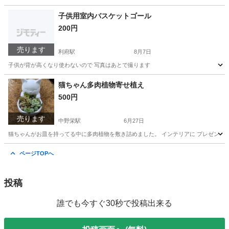
宮城
塩竈市
中野栄駅
その他
多肉植物
子供用室内バスケットゴール
200円
売ります
利府駅
8月7日
子供が背が高くなり使わないので 写真はあとで撮ります
宮城
塩竈市
利府駅
その他
バスケット
猫ちゃん多肉植物寄せ植え
500円
売ります
中野栄駅
6月27日
猫ちゃんがお皿を持ってる中に多肉植物を敷き詰めました。 インテリアに プレゼント
宮城
塩竈市
中野栄駅
家庭用品
多肉植物
ページTOPへ
投稿
誰でも今すぐ30秒で投稿出来る