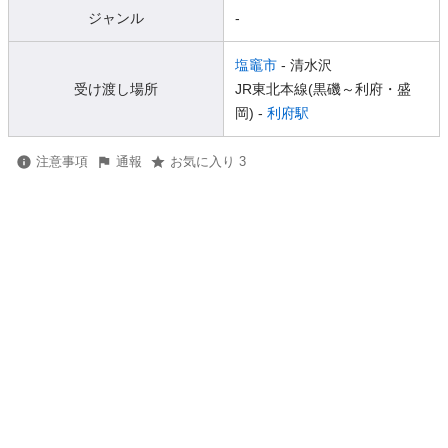
ジャンル
-
塩竈市
- 清水沢
受け渡し場所
JR東北本線(黒磯～利府・盛
岡) -
利府駅
注意事項
通報
お気に入り 3