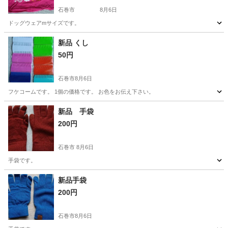
石巻市
8月6日
ドッグウェアmサイズです。
宮城
石巻市
その他
ドッグウェア
新品 くし
50円
石巻市
8月6日
フケコームです。 1個の価格です。 お色をお伝え下さい。
宮城
石巻市
小物
くし
新品 手袋
200円
石巻市
8月6日
手袋です。
宮城
石巻市
小物
新品
新品手袋
200円
石巻市
8月6日