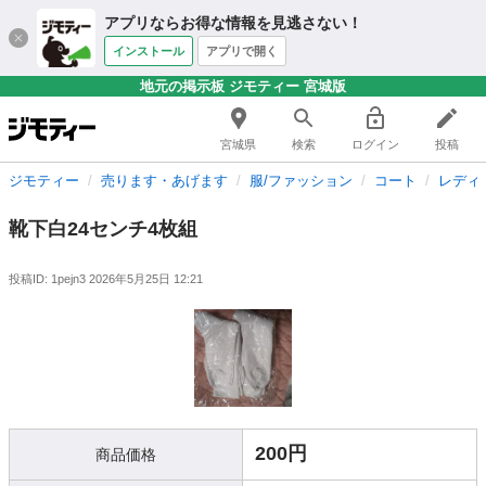
アプリならお得な情報を見逃さない！
インストール
アプリで開く
地元の掲示板 ジモティー 宮城版
宮城県
検索
ログイン
投稿
ジモティー
売ります・あげます
服/ファッション
コート
レディ
靴下白24センチ4枚組
投稿ID: 1pejn3
2026年5月25日 12:21
200円
商品価格