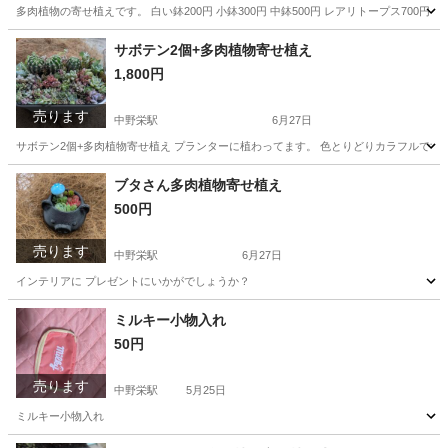
多肉植物の寄せ植えです。 白い鉢200円 小鉢300円 中鉢500円 レアリトープス700円
宮城
塩竈市
中野栄駅
その他
多肉植物
サボテン2個+多肉植物寄せ植え
1,800円
売ります
中野栄駅
6月27日
サボテン2個+多肉植物寄せ植え プランターに植わってます。 色とりどりカラフルです
宮城
塩竈市
中野栄駅
家庭用品
サボテン
ブタさん多肉植物寄せ植え
500円
売ります
中野栄駅
6月27日
インテリアに プレゼントにいかがでしょうか？
宮城
塩竈市
中野栄駅
その他
多肉植物
ミルキー小物入れ
50円
売ります
中野栄駅
5月25日
ミルキー小物入れ
宮城
塩竈市
中野栄駅
バッグ