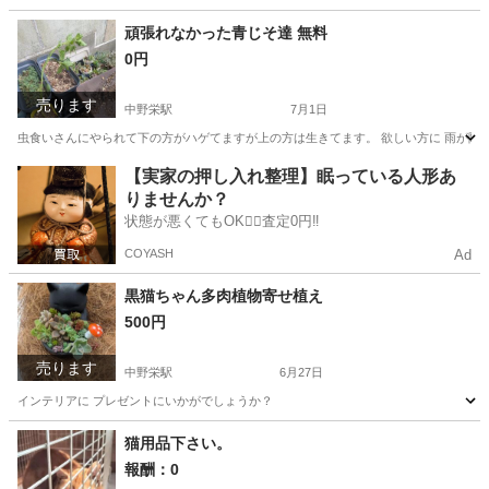
宮城
塩竈市
中野栄駅
その他
メダカ
頑張れなかった青じそ達 無料
0円
売ります
中野栄駅
7月1日
虫食いさんにやられて下の方がハゲてますが上の方は生きてます。 欲しい方に 雨が降
宮城
塩竈市
中野栄駅
家庭用品
【実家の押し入れ整理】眠っている人形あ
りませんか？
状態が悪くてもOK🙆‍♀️査定0円‼️
COYASH
Ad
黒猫ちゃん多肉植物寄せ植え
500円
売ります
中野栄駅
6月27日
インテリアに プレゼントにいかがでしょうか？
宮城
塩竈市
中野栄駅
家庭用品
多肉植物
猫用品下さい。
報酬：0