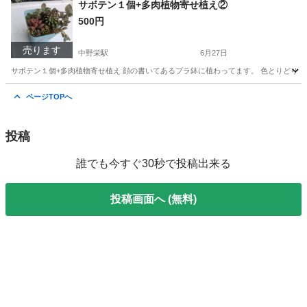
サボテン１個+多肉植物寄せ植え②
500円
売ります
中野栄駅
6月27日
サボテン１個+多肉植物寄せ植え 顔の書いてあるプラ鉢に植わってます。 色とりどり
宮城
塩竈市
中野栄駅
家庭用品
サボテン
ページTOPへ
投稿
誰でも今すぐ30秒で投稿出来る
投稿画面へ (無料)