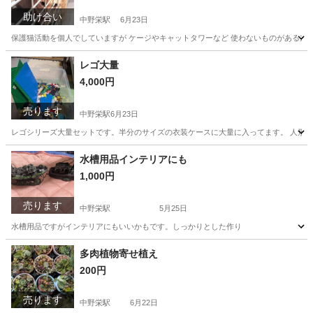
助け合い
中野栄駅
6月23日
保護猫活動を個人でしていますが ケージやキャットタワーなど 使わないものがある方 
宮城
塩竈市
中野栄駅
買いたい/ください
ミルク
レゴ大量
4,000円
売ります
中野栄駅
6月23日
レゴシリーズ大量セットです。半分のサイズの衣装ケースに大量に入ってます。 人形多数
宮城
塩竈市
中野栄駅
ミニカー
水槽用品インテリアにも
1,000円
売ります
中野栄駅
5月25日
水槽用品ですがインテリアにもいいかもです。しっかりとした作り
宮城
塩竈市
中野栄駅
インテリア雑貨/小物
水槽
多肉植物寄せ植え
200円
売ります
中野栄駅
6月22日