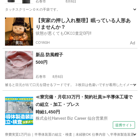
石巻市
8月6日
タッチスクリーンＯＫの手袋です。
宮城
石巻市
小物
新品
【実家の押し入れ整理】眠っている人形あ
りませんか？
状態が悪くてもOK🙆‍♀️査定0円‼️
COYASH
Ad
新品 防風帽子
500円
石巻市
8月6日
被ると目元が出て口元を隠せるフードです。 ３枚目は色違いですが着用したイメージ
宮城
石巻市
小物
防風
≪寮完備・月収33万円・契約社員≫半導体工場で
の組立・加工・プレス
時給1,450円
株式会社Harvest Biz Career 仙台営業所
提携サイト
寮費実質1万円台｜半導体装置の組立・検査｜未経験OK 仕事内容 ＼半導体製造装置の