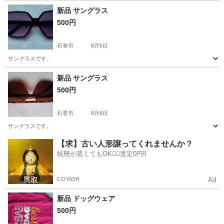
宮城
その他
新品 サングラス
500円
石巻市
8月6日
サングラスです。
宮城
石巻市
小物
新品
新品 サングラス
500円
石巻市
8月6日
サングラスです。
宮城
石巻市
小物
新品
【求】古い人形譲ってくれませんか？
状態が悪くてもOK🙆‍♀️査定0円‼️
COYASH
Ad
新品 ドッグウェア
500円