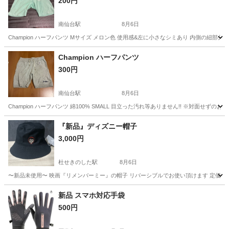
200円
南仙台駅
8月6日
Champion ハーフパンツ Mサイズ メロン色 使用感&左に小さなシミあり 内側の紐部
宮城
仙台市
南仙台駅
ボトムス
ハーフパンツ
Champion ハーフパンツ
300円
南仙台駅
8月6日
Champion ハーフパンツ 綿100% SMALL 目立った汚れ等ありません!! ※対面
宮城
仙台市
南仙台駅
ボトムス
ハーフパンツ
『新品』ディズニー帽子
3,000円
杜せきのした駅
8月6日
〜新品未使用〜 映画『リメンバーミー』の帽子 リバーシブルでお使い頂けます 定価:4
宮城
名取市
杜せきのした駅
小物
リメンバーミー
新品 スマホ対応手袋
500円