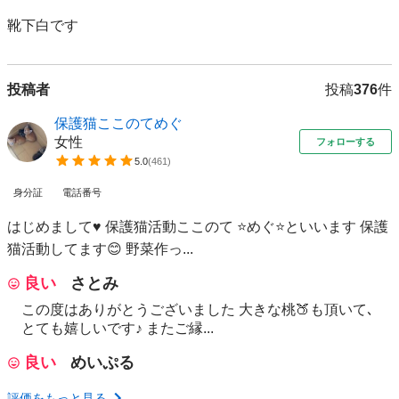
靴下白です
投稿者
投稿
376
件
保護猫ここのてめぐ
女性
フォローする
5.0
(
461
)
身分証
電話番号
はじめまして♥ 保護猫活動ここのて ⭐️めぐ⭐️といいます 保護
猫活動してます😊 野菜作っ...
良い
さとみ
この度はありがとうございました 大きな桃🍑も頂いて､
とても嬉しいです♪ またご縁...
良い
めいぷる
評価をもっと見る