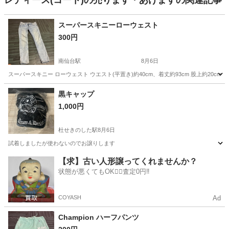
レディース(コート)の売ります・あげますの関連記事
スーパースキニーローウェスト
300円
南仙台駅
8月6日
スーパースキニー ローウェスト ウエスト(平置き)約40cm、着丈約93cm 股上約20c
宮城
仙台市
南仙台駅
ボトムス
黒キャップ
1,000円
杜せきのした駅
8月6日
試着しましたが使わないのでお譲りします
宮城
名取市
杜せきのした駅
小物
【求】古い人形譲ってくれませんか？
状態が悪くてもOK🙆‍♀️査定0円‼️
COYASH
Ad
Champion ハーフパンツ