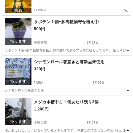
COYASH
Ad
サボテン１個+多肉植物寄せ植え①
500円
売ります
中野栄駅
6月27日
サボテン１個+多肉植物寄せ植え 顔の書いてあるプラ鉢に植わってます。 色とりどり
宮城
塩竈市
中野栄駅
家庭用品
サボテン
シナモンロール箸置きと箸新品未使用
320円
売ります
利府駅
7月26日
シナモンロール箸置きと箸
宮城
塩竈市
利府駅
パズル
シナモンロール
メダカ水槽中古１個あたり残り3個
1,200円
売ります
中野栄駅
6月27日
水があふれないようになっているメダカ鉢です。 中古なので落ちない赤玉汚れがあります