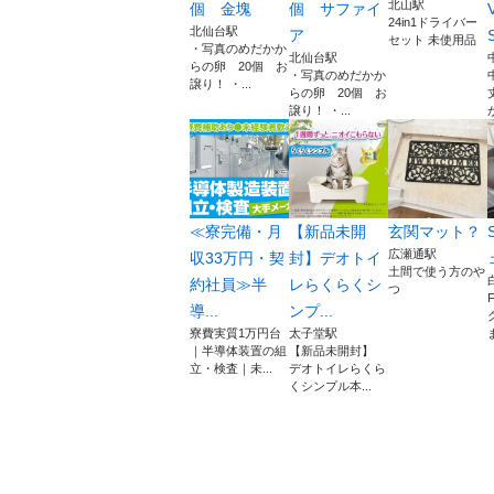
北山駅
個 金塊
個 サファイ
24in1ドライバー
北仙台駅
ア
S
セット 未使用品
・写真のめだかか
北仙台駅
らの卵 20個 お
・写真のめだかか
譲り！ ・...
らの卵 20個 お
譲り！ ・...
≪寮完備・月
【新品未開
玄関マット？
広瀬通駅
収33万円・契
封】デオトイ
土間で使う方のや
約社員≫半
レらくらくシ
つ
導...
ンプ...
寮費実質1万円台
太子堂駅
｜半導体装置の組
【新品未開封】
立・検査｜未...
デオトイレらくら
くシンプル本...