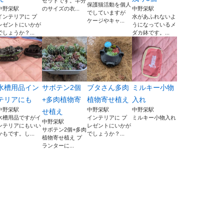
セットです。半分
保護猫活動を個人
中野栄駅
のサイズの衣...
中野栄駅
でしていますが
インテリアに プ
水があふれないよ
ケージやキャ...
レゼントにいかが
うになっているメ
でしょうか？...
ダカ鉢です。...
水槽用品イン
サボテン2個
ブタさん多肉
ミルキー小物
テリアにも
+多肉植物寄
植物寄せ植え
入れ
中野栄駅
中野栄駅
中野栄駅
せ植え
水槽用品ですがイ
インテリアに プ
ミルキー小物入れ
中野栄駅
ンテリアにもいい
レゼントにいかが
サボテン2個+多肉
かもです。し...
でしょうか？...
植物寄せ植え プ
ランターに...