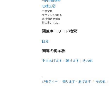
+多肉植物寄
せ植え②
中野栄駅
サボテン１個+多
肉植物寄せ植え
顔の書いてあ...
関連キーワード検索
自分
関連の掲示板
中古あげます・譲ります
その他
ジモティー
売ります・あげます
その他