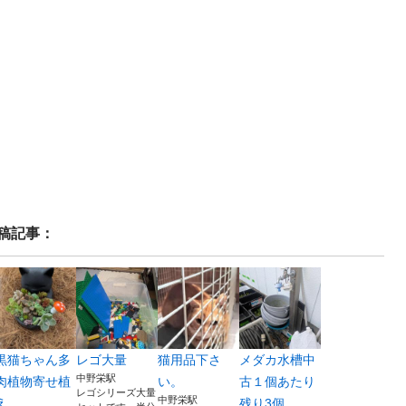
稿記事：
黒猫ちゃん多
レゴ大量
猫用品下さ
メダカ水槽中
中野栄駅
肉植物寄せ植
い。
古１個あたり
レゴシリーズ大量
中野栄駅
え
残り3個