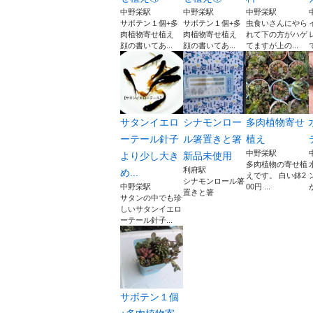
中野栄駅
中野栄駅
中野栄駅
サボテン１個+多
サボテン１個+多
虫食いさんにやら
肉植物寄せ植え
肉植物寄せ植え
れて下の方がハゲ
顔の書いてあ...
顔の書いてあ...
てますが上の...
サタンイエロ
シナモンロー
多肉植物寄せ
ーテール針子
ル箸置きと箸
植え
中野栄駅
より少し大き
新品未使用
多肉植物の寄せ植
利府駅
め...
えです。 白い鉢2
シナモンロール箸
中野栄駅
00円 ...
置きと箸
サタンの中でも珍
しいサタンイエロ
ーテール針子...
サボテン１個