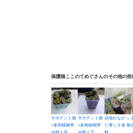
保護猫ここのてめぐ
さんのその他の投
サボテン１個
サボテン１個
頑張れなかっ
+多肉植物寄
+多肉植物寄
た青じそ達 無
せ植え④
せ植え①
料