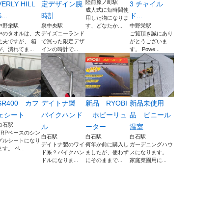
陸前原ノ町駅
VERLY HILL
定デザイン腕
3 チャイル
成人式に短時間使
...
時計
ド...
用した物になりま
中野栄駅
泉中央駅
す、どなたか...
中野栄駅
中のタオルは、大
デイズニーランド
ご覧頂き誠にあり
丈夫ですが、 箱
で買った限定デザ
がとうございま
が、潰れてま...
インの時計で...
す。 Powe...
SR400 カフ
デイトナ製
新品 RYOBI
新品未使用
ェシート
バイクハンド
ホビーリュ
品 ビニール
白石駅
ル
ーター
温室
FRPベースのシン
白石駅
白石駅
白石駅
グルシートになり
デイトナ製のワイ
何年か前に購入し
ガーデニングハウ
ます。 ベ...
ド系？バイクハン
ましたが、使わず
スになります。
ドルになりま...
にそのままで...
家庭菜園用に...