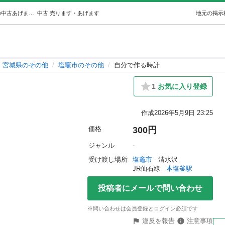
自分で作る時計 (保護猫ここのてめぐ) 本塩釜のその他の中古あげます・譲ります｜ジモティーで不用品の処分
中古
売ります・あげます
地元の掲示
宮城県のその他
塩竈市のその他
自分で作る時計
1
お気に入り登録
作成
2026年5月9日 23:25
価格
300円
ジャンル
-
受け渡し場所
塩竈市
 - 清水沢
JR仙石線 - 
本塩釜駅
投稿者にメールで問い合わせ
※問い合わせは会員登録とログイン必須です
違反を報告
注意事項