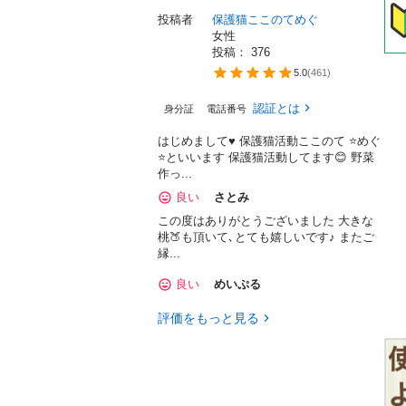
投稿者
保護猫ここのてめぐ
女性
投稿： 
376
5.0
(
461
)
認証とは
身分証
電話番号
はじめまして♥ 保護猫活動ここのて ⭐️めぐ
⭐️といいます 保護猫活動してます😊 野菜
作っ...
良い
さとみ
この度はありがとうございました 大きな
桃🍑も頂いて､とても嬉しいです♪ またご
縁...
良い
めいぷる
評価をもっと見る