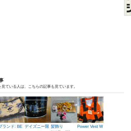
事
すを見ている人は、こちらの記事も見ています。
ブランド: BE
デイズニー限
髪飾り
Power Vest W