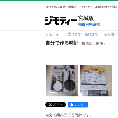
宮城
版
都道府県選択
ジモティー
売ります・あげます
その他
自分で作る時計
（投稿ID : 1ft7fr）
ポスト
いいね！
自分で組み立てる時計です。
