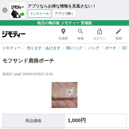
アプリならお得な情報を見逃さない！
インストール
アプリで開く
地元の掲示板 ジモティー 宮城版
宮城県
検索
ログイン
投稿
ジモティー
売ります・あげます
靴/バッグ
バッグ
ポーチ
宮
モフサンド肩掛ポーチ
投稿ID: 1pejj7
2026年5月25日 12:16
1,000円
商品価格