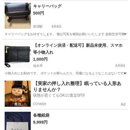
福島
郡山市
喜久田駅
その他
キャリーバッグ
500円
岩沼駅
8月8日
キャリーバッグをおゆずりします。 傷は写真を確認お願いいたします 金額交渉可能です
宮城
岩沼市
岩沼駅
バッグ
【オンライン決済・配送可】新品未使用、スマホ
等小物入れ
1,000円
仙台市
8月8日
小物入れにお勧めです。 ポケットが膨らんだり、邪魔になるようなことはないですか。
宮城
仙台市
バッグ
【実家の押し入れ整理】眠っている人形あ
りませんか？
状態が悪くてもOK🙆‍♀️査定0円‼️
COYASH
Ad
各種紙袋
9,999円