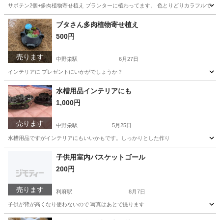
サボテン2個+多肉植物寄せ植え プランターに植わってます。 色とりどりカラフルです
宮城
塩竈市
中野栄駅
家庭用品
サボテン
ブタさん多肉植物寄せ植え
500円
売ります
中野栄駅
6月27日
インテリアに プレゼントにいかがでしょうか？
宮城
塩竈市
中野栄駅
その他
多肉植物
水槽用品インテリアにも
1,000円
売ります
中野栄駅
5月25日
水槽用品ですがインテリアにもいいかもです。しっかりとした作り
宮城
塩竈市
中野栄駅
インテリア雑貨/小物
水槽
子供用室内バスケットゴール
200円
売ります
利府駅
8月7日
子供が背が高くなり使わないので 写真はあとで撮ります
宮城
塩竈市
利府駅
その他
バスケット