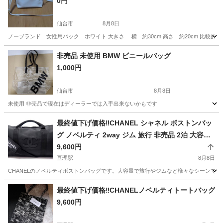
0円
仙台市
8月8日
ノーブランド 女性用バック ホワイト 大きさ 横 約30cm 高さ 約20cm 比較
宮城
仙台市
バッグ
生協
非売品 未使用 BMW ビニールバッグ
1,000円
仙台市
8月8日
未使用 非売品で現在はディーラーでは入手出来ないかもです
宮城
仙台市
バッグ
最終値下げ価格‼️CHANEL シャネル ボストンバッ
グ ノベルティ 2way ジム 旅行 非売品 2泊 大容量
【新品未使用】
9,600円
亘理駅
8月8日
CHANELのノベルティボストンバッグです。大容量で旅行やジムなど様々なシーンで活躍
宮城
亘理郡
亘理駅
バッグ
ノベルティ
最終値下げ価格‼️CHANELノベルティトートバッグ
9,600円