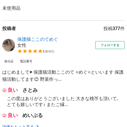
未使用品
投稿者
投稿
377
件
保護猫ここのてめぐ
女性
フォローする
5.0
(
461
)
身分証
電話番号
はじめまして♥ 保護猫活動ここのて ⭐️めぐ⭐️といいます 保護
猫活動してます😊 野菜作っ...
良い
さとみ
この度はありがとうございました 大きな桃🍑も頂いて､
とても嬉しいです♪ またご縁...
良い
めいぷる
評価をもっと見る