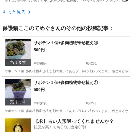
サイズの表記がないのですが、24センチの私が履いてぴったりのサイズでした。私はあ
宮城
仙台市
宮城野通駅
靴
もっと見る
保護猫ここのてめぐ
さんのその他の投稿記事：
サボテン１個+多肉植物寄せ植え④
500円
売ります
中野栄駅
6月27日
サボテン１個+多肉植物寄せ植え 顔の書いてあるプラ鉢に植わってます。 色とりどり
宮城
塩竈市
中野栄駅
家庭用品
サボテン
サボテン１個+多肉植物寄せ植え①
500円
売ります
中野栄駅
6月27日
サボテン１個+多肉植物寄せ植え 顔の書いてあるプラ鉢に植わってます。 色とりどり
宮城
塩竈市
中野栄駅
家庭用品
サボテン
【求】古い人形譲ってくれませんか？
状態が悪くてもOK🙆‍♀️査定0円‼️