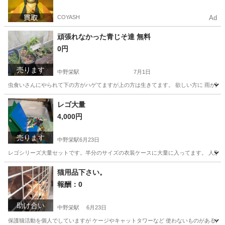
COYASH
Ad
頑張れなかった青じそ達 無料
0円
売ります
中野栄駅
7月1日
虫食いさんにやられて下の方がハゲてますが上の方は生きてます。 欲しい方に 雨が降
宮城
塩竈市
中野栄駅
家庭用品
レゴ大量
4,000円
売ります
中野栄駅
6月23日
レゴシリーズ大量セットです。半分のサイズの衣装ケースに大量に入ってます。 人形多数
宮城
塩竈市
中野栄駅
ミニカー
猫用品下さい。
報酬：0
助け合い
中野栄駅
6月23日
保護猫活動を個人でしていますが ケージやキャットタワーなど 使わないものがある方 