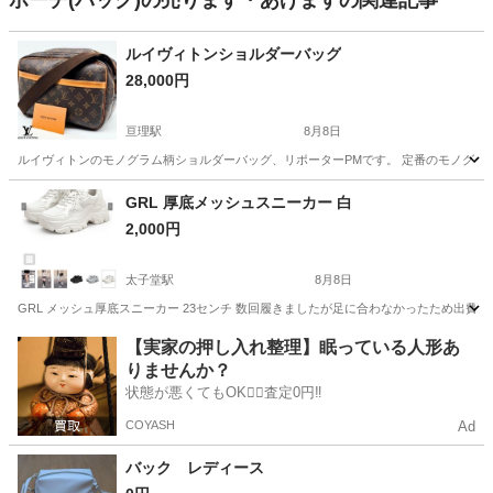
ポーチ(バッグ)の売ります・あげますの関連記事
ルイヴィトンショルダーバッグ
28,000円
亘理駅
8月8日
ルイヴィトンのモノグラム柄ショルダーバッグ、リポーターPMです。 定番のモノグラム柄で
宮城
亘理郡
亘理駅
バッグ
ルイヴィトン
GRL 厚底メッシュスニーカー 白
2,000円
太子堂駅
8月8日
GRL メッシュ厚底スニーカー 23センチ 数回履きましたが足に合わなかったため出費
宮城
仙台市
太子堂駅
靴
GRL
【実家の押し入れ整理】眠っている人形あ
りませんか？
状態が悪くてもOK🙆‍♀️査定0円‼️
COYASH
Ad
バック レディース