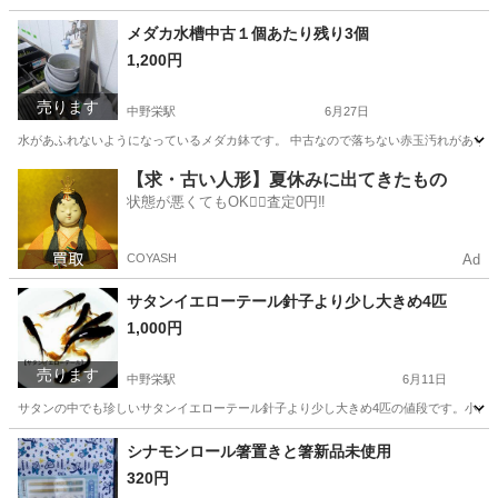
宮城
塩竈市
中野栄駅
買いたい/ください
ミルク
メダカ水槽中古１個あたり残り3個
1,200円
売ります
中野栄駅
6月27日
水があふれないようになっているメダカ鉢です。 中古なので落ちない赤玉汚れがあります
宮城
塩竈市
中野栄駅
その他
メダカ
【求・古い人形】夏休みに出てきたもの
状態が悪くてもOK🙆‍♀️査定0円‼️
COYASH
Ad
サタンイエローテール針子より少し大きめ4匹
1,000円
売ります
中野栄駅
6月11日
サタンの中でも珍しいサタンイエローテール針子より少し大きめ4匹の値段です。小さいの
宮城
塩竈市
中野栄駅
その他
シナモンロール箸置きと箸新品未使用
320円