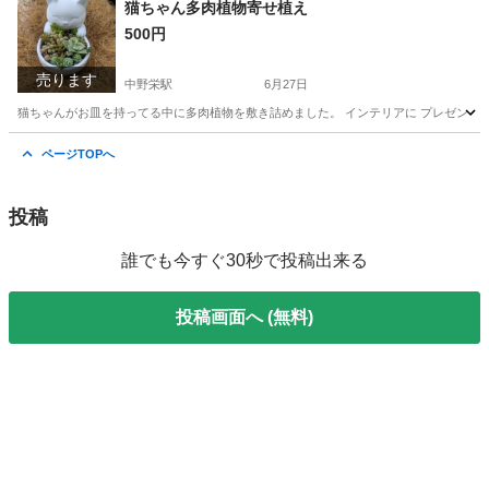
猫ちゃん多肉植物寄せ植え
500円
売ります
中野栄駅
6月27日
猫ちゃんがお皿を持ってる中に多肉植物を敷き詰めました。 インテリアに プレゼント
宮城
塩竈市
中野栄駅
家庭用品
多肉植物
ページTOPへ
投稿
誰でも今すぐ30秒で投稿出来る
投稿画面へ (無料)