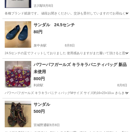
古川駅
8月8日
各種ブランド紙袋です。 値段お聞きください。交渉も受付していますのでお尋ねくだ
宮城
大崎市
古川駅
バッグ
サンダル 24.5センチ
80円
泉中央駅
8月8日
24.5センチの足でフィットしておりました 使用感ありますがまだ履いて頂けると思い
宮城
黒川郡
泉中央駅
靴
パワーパフガールズ キラキラバニティバッグ 新品
未使用
800円
利府駅
8月8日
パワーパフガールズ キラキラバニティバッグMサイズ サイズ約16×23×10㎝ き
宮城
宮城郡
利府駅
バッグ
サンダル
500円
宮城野通駅
8月8日