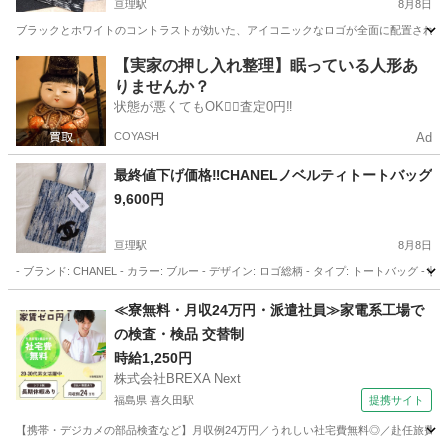
亘理駅
8月8日
ブラックとホワイトのコントラストが効いた、アイコニックなロゴが全面に配置されたトートバッグです。
宮城
亘理郡
亘理駅
バッグ
CHANEL
【実家の押し入れ整理】眠っている人形あ
りませんか？
状態が悪くてもOK🙆‍♀️査定0円‼️
COYASH
Ad
最終値下げ価格‼️CHANELノベルティトートバッグ
9,600円
亘理駅
8月8日
- ブランド: CHANEL - カラー: ブルー - デザイン: ロゴ総柄 - タイプ: トー
宮城
亘理郡
亘理駅
バッグ
CHANEL
≪寮無料・月収24万円・派遣社員≫家電系工場で
の検査・検品 交替制
時給1,250円
株式会社BREXA Next
福島県 喜久田駅
提携サイト
【携帯・デジカメの部品検査など】月収例24万円／うれしい社宅費無料◎／赴任旅費会社