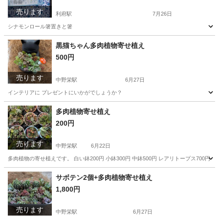
売ります
利府駅
7月26日
シナモンロール箸置きと箸
宮城
塩竈市
利府駅
パズル
シナモンロール
黒猫ちゃん多肉植物寄せ植え
500円
売ります
中野栄駅
6月27日
インテリアに プレゼントにいかがでしょうか？
宮城
塩竈市
中野栄駅
家庭用品
多肉植物
多肉植物寄せ植え
200円
売ります
中野栄駅
6月22日
多肉植物の寄せ植えです。 白い鉢200円 小鉢300円 中鉢500円 レアリトープス700円
宮城
塩竈市
中野栄駅
その他
多肉植物
サボテン2個+多肉植物寄せ植え
1,800円
売ります
中野栄駅
6月27日