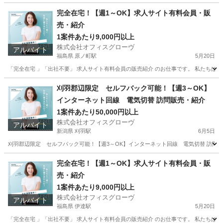
完全在宅！【週1～OK】求人サイト有料会員・販
売・紹介
1案件あたり9,000円以上
株式会社オフィスグローヴ
アルバイト
福島県 原ノ町駅
5月20日
「完全在宅 」「出社不要」 求人サイト有料会員の販売紹介 のお仕事です。 私たちは人
福島
南相馬市
原ノ町駅
営業
求人サイト
刈羽郡辺限定 セルフバック可能！【週3～OK】
インターネット回線 電気切替 訪問販売・紹介
1案件あたり50,000円以上
株式会社オフィスグローヴ
アルバイト
新潟県 刈羽駅
6月5日
刈羽郡辺限定 セルフバック可能！【週3～OK】インターネット回線 電気切替 訪問販
新潟
刈羽郡
刈羽駅
営業
セルフ
完全在宅！【週1～OK】求人サイト有料会員・販
売・紹介
1案件あたり9,000円以上
株式会社オフィスグローヴ
アルバイト
福島県 伊達駅
5月20日
「完全在宅 」「出社不要」 求人サイト有料会員の販売紹介 のお仕事です。 私たちは人