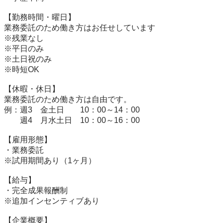
【勤務時間・曜日】

業務委託のため働き方はお任せしています

※残業なし

※平日のみ

※土日祝のみ

※時短OK

【休暇・休日】

業務委託のため働き方は自由です。

例：週3　金土日　　10：00～14：00

　　週4　月水土日　10：00～16：00

【雇用形態】

・業務委託

※試用期間あり（1ヶ月）　

【給与】

・完全成果報酬制

※追加インセンティブあり　

【企業概要】
