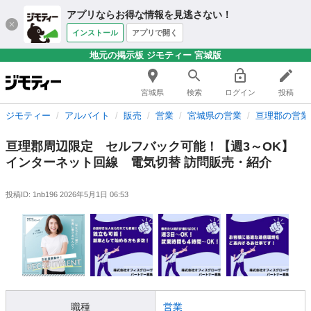
アプリならお得な情報を見逃さない！
インストール
アプリで開く
地元の掲示板 ジモティー 宮城版
宮城県
検索
ログイン
投稿
ジモティー
アルバイト
販売
営業
宮城県の営業
亘理郡の営業
亘理郡周辺限定 セルフバック可能！【週3～OK】
インターネット回線 電気切替 訪問販売・紹介
投稿ID: 1nb196
2026年5月1日 06:53
職種
営業