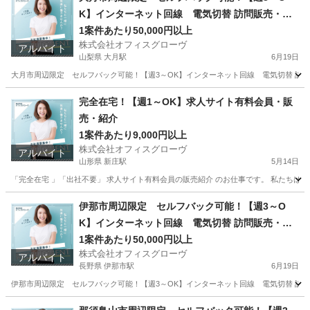
K】インターネット回線 電気切替 訪問販売・紹
介
1案件あたり50,000円以上
株式会社オフィスグローヴ
アルバイト
山梨県 大月駅
6月19日
大月市周辺限定 セルフバック可能！【週3～OK】インターネット回線 電気切替 訪問販売
山梨
大月市
大月駅
営業
セルフ
完全在宅！【週1～OK】求人サイト有料会員・販
売・紹介
1案件あたり9,000円以上
株式会社オフィスグローヴ
アルバイト
山形県 新庄駅
5月14日
「完全在宅 」「出社不要」 求人サイト有料会員の販売紹介 のお仕事です。 私たちは人
山形
新庄市
新庄駅
営業
求人サイト
伊那市周辺限定 セルフバック可能！【週3～O
K】インターネット回線 電気切替 訪問販売・紹
介
1案件あたり50,000円以上
株式会社オフィスグローヴ
アルバイト
長野県 伊那市駅
6月19日
伊那市周辺限定 セルフバック可能！【週3～OK】インターネット回線 電気切替 訪問販売
長野
伊那市
伊那市駅
営業
セルフ