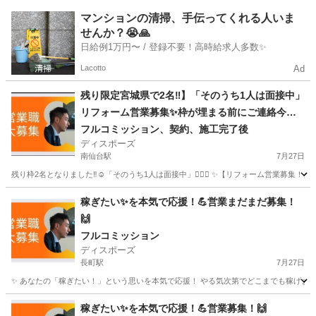
宮城
多賀城市
アパレル
マンションの清掃、手伝ってくれる人いま
せんか？😭🙏
日給例1万円〜 / 登録不要！高時給求人多数✨
Lacotto
Ad
残り限定宮城県で2名‼︎】「そのうち1人は面接中」
リフォーム営業募集✨枠が埋まる前にご連絡今す
ぐ下さい‼︎👍
フルコミッション、契約、施工完了後
ディスポーズ
南仙台駅
7月27日
残り枠2名となりました‼︎☺️「そのうち1人は面接中」🙇🏻‍♂️ ✨【リフォーム営業募集！】✨ 
宮城
仙台市
南仙台駅
営業
やる気
稼ぎたい✨を本気で応援！💪営業まだまだ募集！
🙌
フルコミッション
ディスポーズ
長町駅
7月27日
✨ あなたの「稼ぎたい！」という思いを本気で応援！ やる気次第でどこまでも稼げます！今すぐ
宮城
仙台市
長町駅
営業
やる気
稼ぎたい✨を本気で応援！💪営業募集！🙌