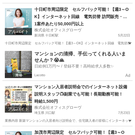
福島
伊達市
伊達駅
営業
求人サイト
十日町市周辺限定 セルフバック可能！【週3～O
K】インターネット回線 電気切替 訪問販売・紹
介
1案件あたり50,000円以上
株式会社オフィスグローヴ
アルバイト
新潟県 十日町駅
5月22日
十日町市周辺限定 セルフバック可能！【週3～OK】インターネット回線 電気切替 訪問
新潟
十日町市
十日町駅
営業
セルフ
マンションの清掃、手伝ってくれる人いま
せんか？😭🙏
日給例1万円〜 / 登録不要！高時給求人多数✨
Lacotto
Ad
マンション入居者説明会でのインターネット設備
説明スタッフ📺副業でも可能！長期勤務可能！
時給1,500円
株式会社オフィスグローヴ
アルバイト
埼玉県 川口駅
7月23日
業務内容 新築マンションの入居者向け説明会で、住宅購入者の皆様にインターネット設
埼玉
川口市
川口駅
接客
スタッフ
加茂市周辺限定 セルフバック可能！【週3～O