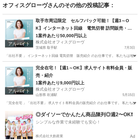
オフィスグローヴ
さんのその他の投稿記事：
取手市周辺限定 セルフバック可能！【週3～O
K】インターネット回線 電気切替 訪問販売・紹
介
1案件あたり50,000円以上
株式会社オフィスグローヴ
アルバイト
茨城県 取手駅
7月3日
「出社不要 」 インターネット回線 電気切替 販売紹介 のお仕事です。 私たちは地域
茨城
取手市
取手駅
営業
セルフ
完全在宅！【週1～OK】求人サイト有料会員・販
売・紹介
1案件あたり9,000円以上
株式会社オフィスグローヴ
アルバイト
山形県 吹浦駅
5月15日
「完全在宅 」「出社不要」 求人サイト有料会員の販売紹介 のお仕事です。 私たちは人
山形
飽海郡
吹浦駅
営業
求人サイト
◎ダイソーでかんたん商品陳列◎週2〜OK❗️
シンプルな作業で未経験でも安心！
株式会社大創産業
Ad