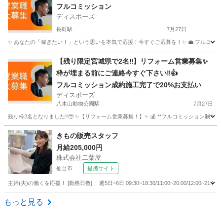
フルコミッション
ディスポーズ
長町駅
7月27日
✨ あなたの「稼ぎたい！」という思いを本気で応援！今すぐご応募を！✨ 💼 フルコミッション制
宮城
仙台市
長町駅
営業
やる気
【残り限定宮城県で2名‼︎】リフォーム営業募集✨
枠が埋まる前にご連絡今すぐ下さい‼︎👍
フルコミッション成約施工完了で20%お支払い
ディスポーズ
八木山動物公園駅
7月27日
残り枠2名となりました‼︎🥹 ✨【リフォーム営業募集！】✨ 💰 **フルコミッション制**で、
宮城
仙台市
八木山動物公園駅
営業
やる気
きもの販売スタッフ
月給205,000円
株式会社二葉屋
仙台市
提携サイト
主婦(夫)の働くを応援！ [勤務日数]： 週5日~6日 09:30~18:30/11:00~20:00/12:00
宮城
仙台市
アパレル
もっと見る