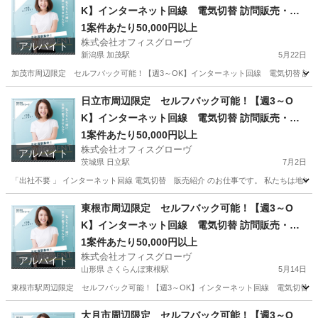
K】インターネット回線 電気切替 訪問販売・紹
介
1案件あたり50,000円以上
株式会社オフィスグローヴ
アルバイト
新潟県 加茂駅
5月22日
加茂市周辺限定 セルフバック可能！【週3～OK】インターネット回線 電気切替 訪問
新潟
加茂市
加茂駅
営業
セルフ
日立市周辺限定 セルフバック可能！【週3～O
K】インターネット回線 電気切替 訪問販売・紹
介
1案件あたり50,000円以上
株式会社オフィスグローヴ
アルバイト
茨城県 日立駅
7月2日
「出社不要 」 インターネット回線 電気切替 販売紹介 のお仕事です。 私たちは地域
茨城
日立市
日立駅
営業
セルフ
東根市周辺限定 セルフバック可能！【週3～O
K】インターネット回線 電気切替 訪問販売・紹
介
1案件あたり50,000円以上
株式会社オフィスグローヴ
アルバイト
山形県 さくらんぼ東根駅
5月14日
東根市駅周辺限定 セルフバック可能！【週3～OK】インターネット回線 電気切替 訪問
山形
東根市
さくらんぼ東根駅
営業
セルフ
大月市周辺限定 セルフバック可能！【週3～O