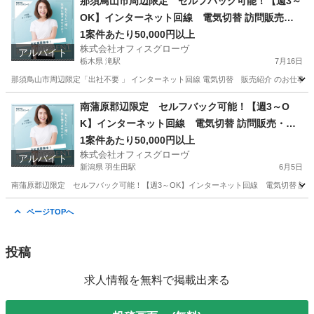
那須鳥山市周辺限定 セルフバック可能！【週3～
OK】インターネット回線 電気切替 訪問販売・
紹介
1案件あたり50,000円以上
株式会社オフィスグローヴ
アルバイト
栃木県 滝駅
7月16日
那須鳥山市周辺限定「出社不要 」 インターネット回線 電気切替 販売紹介 のお仕事で
栃木
那須烏山市
滝駅
営業
セルフ
南蒲原郡辺限定 セルフバック可能！【週3～O
K】インターネット回線 電気切替 訪問販売・紹
介
1案件あたり50,000円以上
株式会社オフィスグローヴ
アルバイト
新潟県 羽生田駅
6月5日
南蒲原郡辺限定 セルフバック可能！【週3～OK】インターネット回線 電気切替 訪問
新潟
南蒲原郡
羽生田駅
営業
セルフ
ページTOPへ
投稿
求人情報を無料で掲載出来る