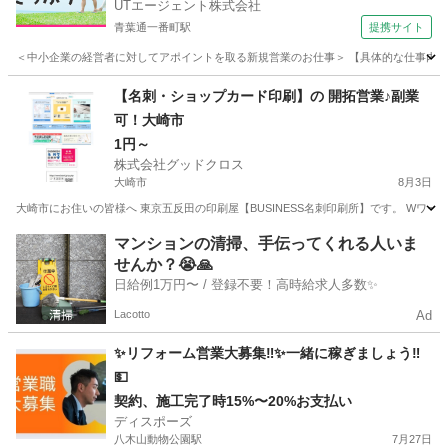
UTエージェント株式会社
青葉通一番町駅
提携サイト
＜中小企業の経営者に対してアポイントを取る新規営業のお仕事＞ 【具体的な仕事内容】 
宮城
仙台市
青葉通一番町駅
営業
【名刺・ショップカード印刷】の 開拓営業♪副業
可！大崎市
1円～
株式会社グッドクロス
大崎市
8月3日
大崎市にお住いの皆様へ 東京五反田の印刷屋【BUSINESS名刺印刷所】です。 Wワー
宮城
大崎市
営業
スタッフ
マンションの清掃、手伝ってくれる人いま
せんか？😭🙏
日給例1万円〜 / 登録不要！高時給求人多数✨
Lacotto
Ad
✨リフォーム営業大募集‼︎✨一緒に稼ぎましょう‼︎
💵
契約、施工完了時15%〜20%お支払い
ディスポーズ
八木山動物公園駅
7月27日