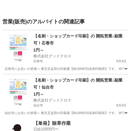
営業(販売)のアルバイトの関連記事
【名刺・ショップカード印刷】の 開拓営業♪副業
可！石巻市
1円～
株式会社グッドクロス
石巻市
8月4日
石巻市にお住いの皆様へ 東京五反田の印刷屋【BUSINESS名刺印刷所】です。 Wワー
宮城
石巻市
営業
スタッフ
【名刺・ショップカード印刷】の 開拓営業♪副業
可！仙台市
1円～
株式会社グッドクロス
仙台市
8月4日
仙台市にお住いの皆様へ 東京五反田の印刷屋【BUSINESS名刺印刷所】です。 Wワー
宮城
仙台市
営業
スタッフ
【単発】除草作業
日給10000円〜