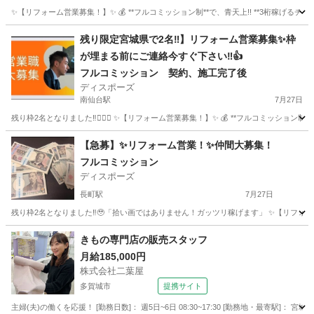
✨【リフォーム営業募集！】✨ 💰 **フルコミッション制**で、青天上!! **3桁稼げるチャンス
宮城
仙台市
八木山動物公園駅
営業
残り限定宮城県で2名‼︎】リフォーム営業募集✨枠
が埋まる前にご連絡今すぐ下さい‼︎👍
フルコミッション 契約、施工完了後
ディスポーズ
南仙台駅
7月27日
残り枠2名となりました‼︎🙇🏻‍♂️ ✨【リフォーム営業募集！】✨ 💰 **フルコミッション制*
宮城
仙台市
南仙台駅
営業
やる気
【急募】✨リフォーム営業！✨仲間大募集！
フルコミッション
ディスポーズ
長町駅
7月27日
残り枠2名となりました‼︎🥹「拾い画ではありません！ガッツリ稼げます」 ✨【リフォーム営業募
宮城
仙台市
長町駅
営業
やる気
きもの専門店の販売スタッフ
月給185,000円
株式会社二葉屋
多賀城市
提携サイト
主婦(夫)の働くを応援！ [勤務日数]： 週5日~6日 08:30~17:30 [勤務地・最寄駅]： 宮