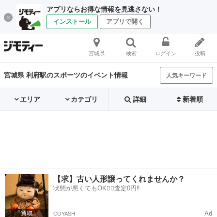
アプリならお得な情報を見逃さない！
インストール
アプリで開く
宮城県
検索
ログイン
投稿
宮城県 利府駅のスポーツのイベント情報
人気キーワード
エリア
カテゴリ
詳細
新着順
【求】古い人形譲ってくれませんか？
状態が悪くてもOK🙆‍♀️査定0円‼️
Ad
COYASH