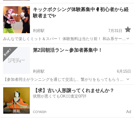
キックボクシング体験募集中🥊初心者から経
験者まで✨
利府駅
7月31日
みんなで楽しくミット＆スパー！ 体験無料は当たり前！ 和み系サーク
ルなのでライトユーザーにはとてもリーズナブル！ 元カルチャー教室
宮城
宮城郡
利府駅
スポーツ
フィットネス
第2回朝活ラン～参加者募集中！
の講師が実践するオリジナルメニューをぜひご体験あれ (^0^) ここ最...
利府駅
6月15日
【参加者同士がランニングを通じて交流し、繋がりをもってもらうラ
ンニングイベント～朝活ラン！～】 この度「第2回朝活ラン」を開催
宮城
宮城郡
利府駅
スポーツ
朝活
【求】古い人形譲ってくれませんか？
します。 「朝活ラン」とは参加者同士がランを通じて交流し、繋がり
状態が悪くてもOK🙆‍♀️査定0円‼️
をもってもらうランニン...
Ad
COYASH