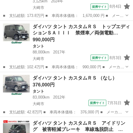
3,125km
2024年
8月4日
提携サイト
大崎市
■ 支払総額: 173.8万円 ■ 車両本体価格： 1,670,000 円 ■ メーカ
ー名： ダイハツ ■ 車種名： タント ■ グレード名： ファンク
宮城
大崎市
タント
ダイハツ タント カスタムＲＳ トップエディ
ロス イモビ 電動ミラー Ｂカメラ アイドリングストップ車 レ
ションＳＡＩＩＩ 禁煙車／両側電動…
ーンキー...
990,000円
タント
88,000km
2017年
8月3日
提携サイト
大崎市
■ 支払総額: 102.4万円 ■ 車両本体価格： 990,000 円 ■ メーカー
名： ダイハツ ■ 車種名： タント ■ グレード名： カスタムＲ
宮城
大崎市
タント
ダイハツ タント カスタムＲＳ （なし）
Ｓ トップエディションＳＡＩＩＩ 禁煙車／両側電動ドア／スマー
376,000円
トアシスト...
タント
83,000km
2012年
7月31日
提携サイト
大崎市
■ 支払総額: 42.8万円 ■ 車両本体価格： 376,000 円 ■ メーカー
名： ダイハツ ■ 車種名： タント ■ グレード名： カスタムＲ
宮城
大崎市
タント
ダイハツ タント カスタムＲＳ アイドリン
Ｓ ■ 排気量： 660cc ■ ドア枚数： 5D ■ ミッション： イン...
グ 被害軽減ブレーキ 車線逸脱防止 …