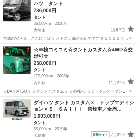
ハツ タント
お問...
736,000円
タント
85,500km
2010年
大崎市
10月7日
宮城の皆さま、こんにちは☆ オトロン仙台南店です(^^)/ ２０２２年１
月よりオープンいたしました(^^ゞ 太白区ドン・キホーテ敷地内にござ
宮城
大崎市
タント
Bluetooth
☆車検コミコミ☆タントカスタム☆4WD☆交
いますので お気軽にご来店下さい!!♪ 今回は...
渉可☆
258,000円
タント
172,000km
2008年
古川駅
11月27日
☆DAIHATSU☆ ☆タントカスタム☆ ☆4WD☆ ☆ミラクルオープンド
ア☆ ☆エンケイ14インチ☆ ☆走行距離172000km☆ ☆格安の出品にな
宮城
大崎市
古川駅
タント
車両
ダイハツ タント カスタムＸ トップエディシ
ります☆ ☆車検付きの金額で掲載しております☆ ☆メンテナンスも...
ョンＶＳ ＳＡＩＩＩ 禁煙車／全周…
1,003,000円
タント
55,000km
2019年
7月31日
提携サイト
大崎市