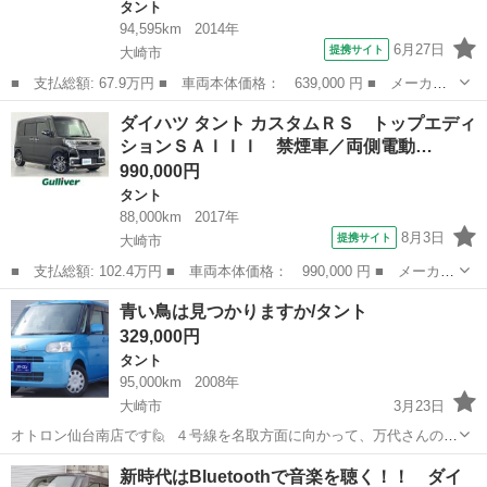
タント
94,595km
2014年
6月27日
提携サイト
大崎市
■ 支払総額: 67.9万円 ■ 車両本体価格： 639,000 円 ■ メーカー
名： ダイハツ ■ 車種名： タント ■ グレード名： カスタムＲ
宮城
大崎市
タント
ダイハツ タント カスタムＲＳ トップエディ
Ｓ トップエディションＳＡ ４ＷＤ ターボ ＥＴＣ 両側電動ス
ションＳＡＩＩＩ 禁煙車／両側電動…
ライドドア ...
990,000円
タント
88,000km
2017年
8月3日
提携サイト
大崎市
■ 支払総額: 102.4万円 ■ 車両本体価格： 990,000 円 ■ メーカー
名： ダイハツ ■ 車種名： タント ■ グレード名： カスタムＲ
宮城
大崎市
タント
青い鳥は見つかりますか/タント
Ｓ トップエディションＳＡＩＩＩ 禁煙車／両側電動ドア／スマー
329,000円
トアシスト...
タント
95,000km
2008年
大崎市
3月23日
オトロン仙台南店です🙋​ ​ ４号線を名取方面に向かって、万代さんの向
い 太白区ドン・キホーテ敷地内にございますので お気軽にご来店下さ
宮城
大崎市
タント
リミテッド
新時代はBluetoothで音楽を聴く！！ ダイ
い♪ ​ ​ 今回は【タント X リミテッド】をご紹介🚗 ​ ​ ぜひ気になった方は