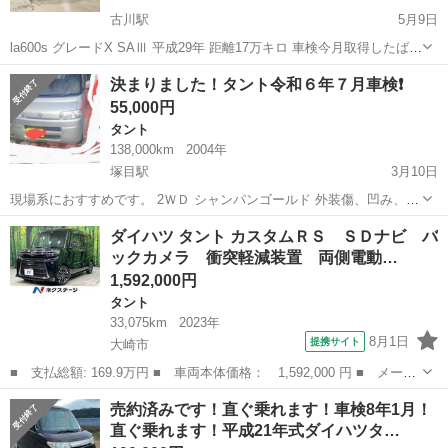
古川駅
5月9日
la600s グレードX SAⅢ 平成29年 距離17万キロ 車検今月取得したばか
りです。 外装多少の傷凹みなどあります。 内装も同様使用感ありま
宮城
大崎市
古川駅
タント
トラブル
決まりました！タント令和６年７月車検❗️
す。 中古ですので神経質な方はご遠慮ください。 またトラブル防止の
55,000円
ため現車確...
タント
138,000km
2004年
塚目駅
3月10日
現場系におすすめです。 2ＷＤ シャンパンゴールド 外装傷、凹み、パ
テ盛り、錆あります。 写真では、綺麗に見えますが、線傷多数です。
宮城
大崎市
塚目駅
タント
エンジン
ダイハツ タント カスタムＲＳ ＳＤナビ バ
エンジンの調子はいいです。 オイル減り無し、ヘッドからオイル漏れ
ックカメラ 衝突軽減装置 両側電動…
有ります。 エアコンも効き...
1,592,000円
タント
33,075km
2023年
8月1日
提携サイト
大崎市
■ 支払総額: 169.9万円 ■ 車両本体価格： 1,592,000 円 ■ メーカ
ー名： ダイハツ ■ 車種名： タント ■ グレード名： カスタム
宮城
大崎市
タント
売約済みです！直ぐ乗れます！車検8年1月！
ＲＳ ＳＤナビ バックカメラ 衝突軽減装置 両側電動ドア ハー
直ぐ乗れます！平成21年式ダイハツタ…
フレザー...