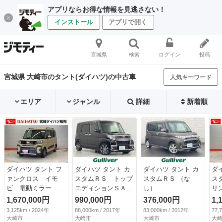
アプリならお得な情報を見逃さない！
インストール
アプリで開く
宮城県
検索
ログイン
投稿
宮城県 大崎市のタント(ダイハツ)の中古車
人気キーワード
エリア
ジャンル
詳細
新着順
ダイハツ タント フ
ダイハツ タント カ
ダイハツ タント カ
ダ
ァンクロス イモ
スタムＲＳ トップ
スタムＲＳ （な
ス
ビ 電動ミラー Ｂ
エディションＳＡＩ
し）
リ
カメラ アイドリン
ＩＩ 禁煙車／両側
レ
1,670,000円
990,000円
376,000円
1,
グストップ車 レー
電動ドア／スマート
止
3,125km / 2024年
88,000km / 2017年
83,000km / 2012年
77,
ンキープアシスト
アシスト３／オート
転
大崎市
大崎市
大崎市
大