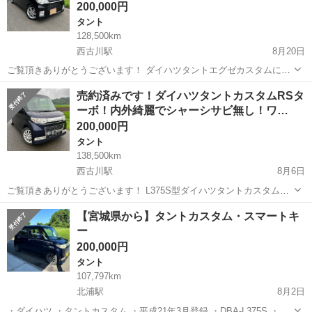
200,000円
タント
128,500km
西古川駅
8月20日
ご覧頂きありがとうございます！ ダイハツタントエグゼカスタムにな
ります！ 人気のブラックでガラスコーティングのアークバリア21施工
宮城
大崎市
西古川駅
タント
エンジン
売約済みです！ダイハツタントカスタムRSタ
済み！ 平成22年式 色ブラック 距離128500キロ KFエンジンNA 2WDの
ーボ！内外綺麗でシャーシサビ無し！ワ…
CVT ...
200,000円
タント
138,500km
西古川駅
8月6日
ご覧頂きありがとうございます！ L375S型ダイハツタントカスタムRS
ターボになります！ 平成20年式 色ダークブルーB68 距離138500キロ
宮城
大崎市
西古川駅
タント
ダイハツタント
【宮城県から】タントカスタム・スマートキ
KFエンジンターボ 2WDのCVT オートエアコン パワースライドドア ...
ー
200,000円
タント
107,797km
北浦駅
8月2日
・ダイハツ ・タントカスタム ・平成21年3月登録 ・DBA-L375S ・