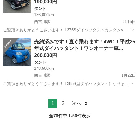
190,000円
タント
136,000km
西古川駅
3月5日
ご覧頂きありがとうございます！ L375SダイハツタントカスタムVセ
レクションになります！ 平成21年式 色パープルR49 距離136000キロ
宮城
大崎市
西古川駅
タント
ダイハツタント
売約済みです！直ぐ乗れます！4WD！平成25
KFエンジンNA 2WDの4AT ダイハツ純正ナビ 手動片側スライドドア
年式ダイハツタント！ワンオーナー車…
オ...
200,000円
タント
148,500km
西古川駅
1月22日
ご覧頂きありがとうございます！ L385S型ダイハツタントになりま
す！ 平成25年式 色ブルーB67 距離148500キロ KFエンジンNA CVTの
宮城
大崎市
西古川駅
タント
ダイハツタント
4WD パワースライドドア オートエアコン スマートキー アイドリング
ス...
1
2
次へ
全76件中 1-50件表示