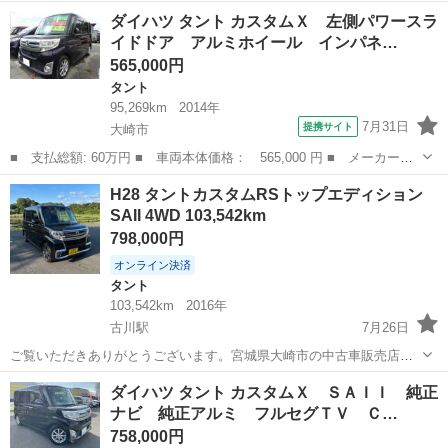
名： ダイハツ ■ 車種名： タント ■ グレード名： カスタムＲ
宮城
大崎市
タント
ダイハツ タント カスタムＸ 左側パワースラ
Ｓ ＳＡ 純正８型ナビ バックカメラ 衝突軽減装置 両側電動ド
イドドア アルミホイール インパネ…
ア ＬＥＤヘ...
565,000円
タント
95,269km
2014年
7月31日
提携サイト
大崎市
■ 支払総額: 60万円 ■ 車両本体価格： 565,000 円 ■ メーカー
名： ダイハツ ■ 車種名： タント ■ グレード名： カスタム
宮城
大崎市
タント
H28 タントカスタムRSトップエディション
Ｘ 左側パワースライドドア アルミホイール インパネオートマ
SAII 4WD 103,542km
ベンチシート エア...
798,000円
オンライン決済
タント
103,542km
2016年
古川駅
7月26日
ご覧いただきありがとうございます。宮城県大崎市の中古車販売店
「チバガレージ」の在庫車両です。 ★ご購入前に必ずコメントにてご
宮城
大崎市
古川駅
タント
ダイハツ タント カスタムＸ ＳＡＩＩ 純正
連絡ください。プロフィールも併せてご覧ください。ご連絡お待ちし
ナビ 純正アルミ フルセグＴＶ Ｃ…
ております。 ■車両情報 ・ダイハツ...
758,000円