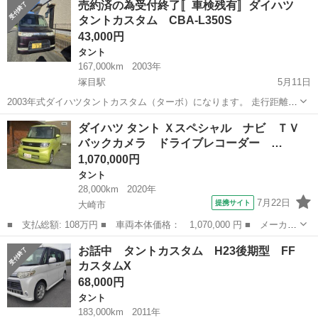
売約済の為受付終了〚車検残有〛ダイハツ
2WDのCVT アイドリングストップ付き 両側スライドドア キーレス ...
タントカスタム CBA-L350S
43,000円
タント
167,000km
2003年
塚目駅
5月11日
2003年式ダイハツタントカスタム（ターボ）になります。 走行距離16
万キロ台 車検令和8年10月まで 外装キズや錆、スレは年式なりにござ
宮城
大崎市
塚目駅
タント
ミッション
ダイハツ タント Ｘスペシャル ナビ ＴＶ
います、走る止まる曲がるは問題なく車検もありますのでとりあえず
バックカメラ ドライブレコーダー …
の足が欲しい方...
1,070,000円
タント
28,000km
2020年
7月22日
提携サイト
大崎市
■ 支払総額: 108万円 ■ 車両本体価格： 1,070,000 円 ■ メーカー
名： ダイハツ ■ 車種名： タント ■ グレード名： Ｘスペシャ
宮城
大崎市
タント
お話中 タントカスタム H23後期型 FF
ル ナビ ＴＶ バックカメラ ドライブレコーダー ＥＴＣ スマ
カスタムX
ートキー×...
68,000円
タント
183,000km
2011年