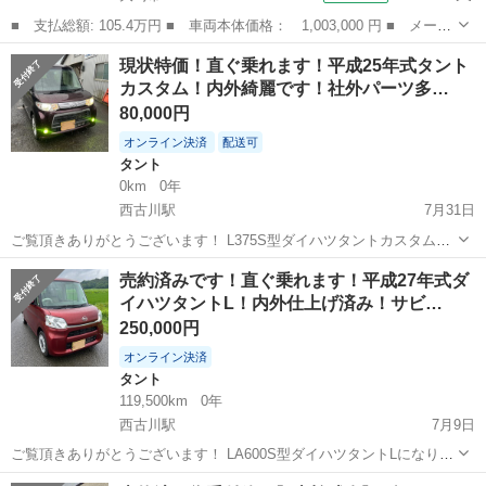
■ 支払総額: 105.4万円 ■ 車両本体価格： 1,003,000 円 ■ メーカ
ー名： ダイハツ ■ 車種名： タント ■ グレード名： カスタム
宮城
大崎市
タント
現状特価！直ぐ乗れます！平成25年式タント
Ｘ トップエディションＶＳ ＳＡＩＩＩ 禁煙車／全周囲カメラ／
カスタム！内外綺麗です！社外パーツ多…
スマアシ...
80,000円
オンライン決済
配送可
タント
0km
0年
西古川駅
7月31日
ご覧頂きありがとうございます！ L375S型ダイハツタントカスタムに
なります！ 平成25年式 色パープルR49 距離216500キロ KFエンジン
宮城
大崎市
西古川駅
タント
売約済みです！直ぐ乗れます！平成27年式ダ
NA 2WDのCVT オートエアコン スマートキー 左側パワースライドド
イハツタントL！内外仕上げ済み！サビ…
ア ...
250,000円
オンライン決済
タント
119,500km
0年
西古川駅
7月9日
ご覧頂きありがとうございます！ LA600S型ダイハツタントLになりま
す！ 平成27年式 色ワインレッドR67 距離119500キロ KFエンジンNA
宮城
大崎市
西古川駅
タント
ダイハツタント