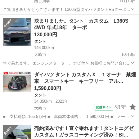
西古川駅
11月10日
ご覧頂きありがとうございます！ L360S型ダイハツタントRSターボ四
駆になります！ 平成18年式 色パープルR49 距離75600キロ EFエンジ
宮城
大崎市
西古川駅
タント
ダイハツタント
決まりました。タント カスタム L360S
ンターボ 4WDの4AT オートエアコン キーレス ユピテルエンジンスタ
4WD 年式18年 ターボ
ー...
130,000円
タント
146,000km
大崎市
10月8日
すぐ乗れます。 エンジンスターター、ナビ付き お気軽にお問い合わせ
ください。
宮城
大崎市
タント
カスタム
ダイハツ タント カスタムＸ １オーナ 禁煙
車 スマートキー キーフリー アル…
1,590,000円
タント
34,350km
2023年
8月3日
提携サイト
大崎市
■ 支払総額: 165.5万円 ■ 車両本体価格： 1,590,000 円 ■ メーカ
ー名： ダイハツ ■ 車種名： タント ■ グレード名： カスタム
宮城
大崎市
タント
売約済みです！直ぐ乗れます！タントエグゼ
Ｘ １オーナ 禁煙車 スマートキー キーフリー アルミホイー
カスタム！ガラスコーティング済み！Bl…
ル 記録簿...