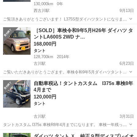
130,000km
0年
西古川駅
9月13日
ご覧頂きありがとうございます！ L375S型ダイハツタントになりま
す！ 平成21年式 色パールホワイトW24 距離130000キロ 2WDのCVT
宮城
大崎市
西古川駅
タント
ダイハツタント
［SOLD］車検令和9年5月H26年 ダイハツ タ
オートエアコン 電動片側スライドドア スマートキー Bluetoothナビ...
ントLA600S 2WD ナ…
168,000円
タント
128,700km
2014年
古川駅
6月23日
ご覧いただきありがとうござます。車検令和9年5月ダイハツタント
LA600Sの出品になります。比較的綺麗ですが画像では分からない細か
宮城
大崎市
古川駅
タント
ダイハツタント
自動車税込！タントカスタム l375s 車検8年
な傷等あります。 購入前提でのコメントのみお願い致します。（先の
4月まで
長い話し等には対応しません。説...
120,000円
タント
古川駅
3月31日
タントカスタム l375s 車検R8年4月までになります。 車検一年残って
おります。 足車などにいかがでしょうか？ 距離16万8千キロ 時々使用
宮城
大崎市
古川駅
タント
タントカスタム
ダイハツ タント Ｘ 純正９型ディスプレイオ
しているので増えます。 内外装年式相応の傷汚れなどあります。 直近