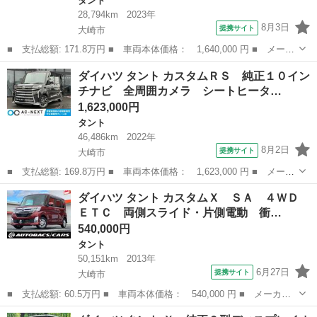
タント
28,794km
2023年
8月3日
提携サイト
大崎市
■ 支払総額: 171.8万円 ■ 車両本体価格： 1,640,000 円 ■ メーカ
ー名： ダイハツ ■ 車種名： タント ■ グレード名： カスタム
宮城
大崎市
タント
ダイハツ タント カスタムＲＳ 純正１０イン
Ｘ １オーナ ＥＴＣ付 禁煙車 スマートキー キーフリー アル
チナビ 全周囲カメラ シートヒータ…
ミホイー...
1,623,000円
タント
46,486km
2022年
8月2日
提携サイト
大崎市
■ 支払総額: 169.8万円 ■ 車両本体価格： 1,623,000 円 ■ メーカ
ー名： ダイハツ ■ 車種名： タント ■ グレード名： カスタム
宮城
大崎市
タント
ダイハツ タント カスタムＸ ＳＡ ４ＷＤ
ＲＳ 純正１０インチナビ 全周囲カメラ シートヒーター アダク
ＥＴＣ 両側スライド・片側電動 衝…
ティブク...
540,000円
タント
50,151km
2013年
6月27日
提携サイト
大崎市
■ 支払総額: 60.5万円 ■ 車両本体価格： 540,000 円 ■ メーカー
名： ダイハツ ■ 車種名： タント ■ グレード名： カスタム
宮城
大崎市
タント