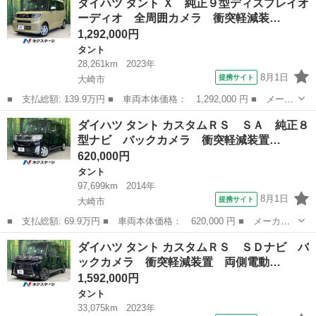
ダイハツ タント Ｘ 純正９型ディスプレイオ
Ｘ ＳＡ ４ＷＤ ＥＴＣ 両側スライド・片側電動 衝突被害軽減
ーディオ 全周囲カメラ 衝突軽減装…
システム ＬＥ...
1,292,000円
タント
28,261km
2023年
8月1日
提携サイト
大崎市
■ 支払総額: 139.9万円 ■ 車両本体価格： 1,292,000 円 ■ メーカ
ー名： ダイハツ ■ 車種名： タント ■ グレード名： Ｘ 純正
宮城
大崎市
タント
ダイハツ タント カスタムＲＳ ＳＡ 純正８
９型ディスプレイオーディオ 全周囲カメラ 衝突軽減装置 両側電
型ナビ バックカメラ 衝突軽減装置…
動ドア ...
620,000円
タント
97,699km
2014年
8月1日
提携サイト
大崎市
■ 支払総額: 69.9万円 ■ 車両本体価格： 620,000 円 ■ メーカー
名： ダイハツ ■ 車種名： タント ■ グレード名： カスタムＲ
宮城
大崎市
タント
ダイハツ タント カスタムＲＳ ＳＤナビ バ
Ｓ ＳＡ 純正８型ナビ バックカメラ 衝突軽減装置 両側電動ド
ックカメラ 衝突軽減装置 両側電動…
ア ＬＥＤヘ...
1,592,000円
タント
33,075km
2023年