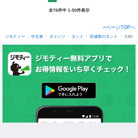
全76件中 1-50件表示
ページTOPへ
ジモティー
中古車
ダイハツ
タント
宮城県のタント
大崎市