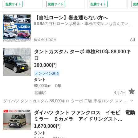
ＬＥＤライト １オ
ハイビーム／ＥＴＣ
ビ
提携サイト
提携サイト
提携サイト
提
ーナー 禁煙車 Ａ
／社外ナビ／フルセ
セ
ライト 定期点検記
グＴＶ／バックカメ
ム
【自社ローン】審査通らない方へ
録簿 オートＬＥ
ラ／ハーフレザーシ
ー
IDOMの自社ローンは税金・車検の支払いも含んでいる
Ｄ キーレスキー
ート／シートヒータ
ク
ので毎月の支払額は一定
アルミ エアバッ
ー／ステアスイッチ
ン
ク ＡＢＳ Ｗエア
／プッシュスタート
ボ
Ad
株式会社IDOM
Ｂ （検9.10）
／ＬＥＤヘッドライ
（
ト （検8.12）
タントカスタム ターボ 車検R10年 88,000キ
ロ
300,000円
オンライン決済
タント
88,000km
0年
北浦駅
8月7日
ダイハツ タントカスタム 88,000キロ ターボ 二駆 車検ロング スマー
トキー×1個 ナビ、フルセグTV、バックカメラ（パナソニック パワー
宮城
大崎市
北浦駅
タント
ダイハツ タント ファンクロス イモビ 電動
スライドドア HID フォグランプ ETC 純正15インチアルミホイール リ
ミラー Ｂカメラ アイドリングスト…
ア...
1,670,000円
タント