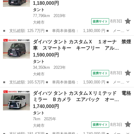
1,180,000円
タント
77,796km
2019年
8月3日
提携サイト
大崎市
■ 支払総額: 125.7万円 ■ 車両本体価格： 1,180,000 円 ■ メーカ
ー名： ダイハツ ■ 車種名： タント ■ グレード名： カスタム
宮城
大崎市
タント
ダイハツ タント カスタムＸ １オーナ 禁煙
ＲＳ アイドリング 被害軽減ブレーキ 車線逸脱防止 リアカメ
車 スマートキー キーフリー アル…
ラ 運転席...
1,590,000円
タント
34,350km
2023年
8月3日
提携サイト
大崎市
■ 支払総額: 165.5万円 ■ 車両本体価格： 1,590,000 円 ■ メーカ
ー名： ダイハツ ■ 車種名： タント ■ グレード名： カスタム
宮城
大崎市
タント
ダイハツ タント カスタムＸリミテッド 電格
Ｘ １オーナ 禁煙車 スマートキー キーフリー アルミホイー
ミラー Ｂカメラ エアバック オー…
ル 記録簿...
1,740,000円
タント
7km
2025年
8月3日
提携サイト
大崎市
■ 支払総額: 181.4万円 ■ 車両本体価格： 1,740,000 円 ■ メーカ