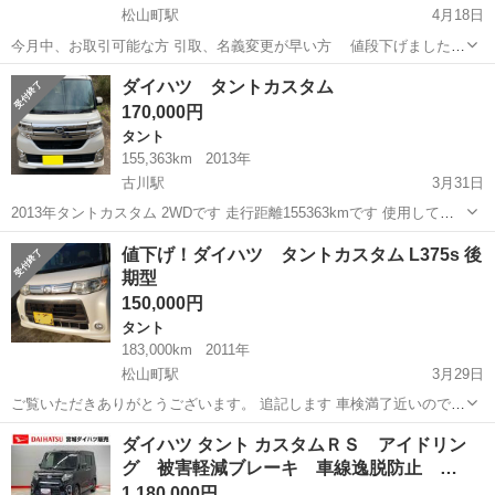
松山町駅
4月18日
今月中、お取引可能な方 引取、名義変更が早い方 値段下げました、
まだ普通に走ります、ご検討ください車輌、 入れ替えの駐車場確保の
宮城
大崎市
松山町駅
タント
エンジン
ダイハツ タントカスタム
為、4月中だけお値段下げます。 その後は。ドナドナです(≧ω≦。) お
170,000円
引き取り、名義変更...
タント
155,363km
2013年
古川駅
3月31日
2013年タントカスタム 2WDです 走行距離155363kmです 使用してい
る為距離伸びます 走行問題ありません。 関東で使用していた車なので
宮城
大崎市
古川駅
タント
タントカスタム
値下げ！ダイハツ タントカスタム L375s 後
下廻り 錆なく綺麗です。 1箇所飛び石あります。 外装内装共に綺麗な
期型
方だと思いま...
150,000円
タント
183,000km
2011年
松山町駅
3月29日
ご覧いただきありがとうございます。 追記します 車検満了近いのでお
値段下げました、また車検取得お渡しは プラス4万になります、ご検
宮城
大崎市
松山町駅
タント
エンジン
ダイハツ タント カスタムＲＳ アイドリン
討お願いいたします。 ETC Bluetoothオーディオ付き タイヤは、純
グ 被害軽減ブレーキ 車線逸脱防止 …
正アルミホイール...
1,180,000円