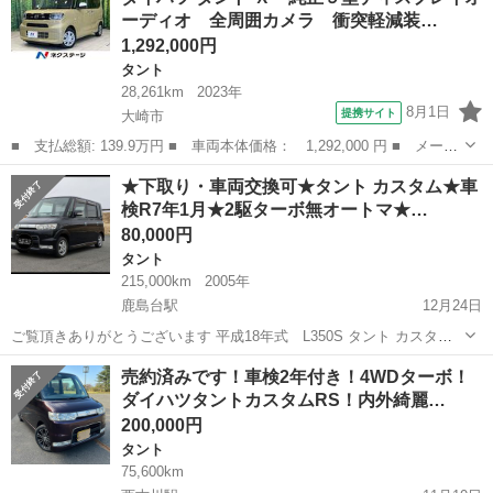
ーディオ 全周囲カメラ 衝突軽減装…
のメンテナンス...
1,292,000円
タント
28,261km
2023年
8月1日
提携サイト
大崎市
■ 支払総額: 139.9万円 ■ 車両本体価格： 1,292,000 円 ■ メーカ
ー名： ダイハツ ■ 車種名： タント ■ グレード名： Ｘ 純正
宮城
大崎市
タント
★下取り・車両交換可★タント カスタム★車
９型ディスプレイオーディオ 全周囲カメラ 衝突軽減装置 両側電
検R7年1月★2駆ターボ無オートマ★…
動ドア ...
80,000円
タント
215,000km
2005年
鹿島台駅
12月24日
ご覧頂きありがとうございます 平成18年式 L350S タント カスタム
になります 車検R7年1月まで 走行約215000キロ 2駆・ターボ無し・オ
宮城
大崎市
鹿島台駅
タント
車両
売約済みです！車検2年付き！4WDターボ！
ートマになります。 過走行ですが定期メンテナンス、予防メン...
ダイハツタントカスタムRS！内外綺麗…
200,000円
タント
75,600km