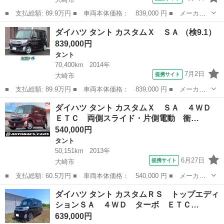
■ 支払総額: 89.9万円 ■ 車両本体価格： 839,000 円 ■ メーカー
名： ダイハツ ■ 車種名： タント ■ グレード名： カスタム
宮城
大崎市
タント
ダイハツ タント カスタムＸ ＳＡ （検9.1）
Ｘ ＳＡ ■ 排気量： 660cc ■ ドア枚数： 5D ■ ミッション：
839,000円
...
タント
70,400km
2014年
7月2日
提携サイト
大崎市
■ 支払総額: 89.9万円 ■ 車両本体価格： 839,000 円 ■ メーカー
名： ダイハツ ■ 車種名： タント ■ グレード名： カスタム
宮城
大崎市
タント
ダイハツ タント カスタムＸ ＳＡ ４ＷＤ
Ｘ ＳＡ ■ 排気量： 660cc ■ ドア枚数： 5D ■ ミッション：
ＥＴＣ 両側スライド・片側電動 衝…
...
540,000円
タント
50,151km
2013年
6月27日
提携サイト
大崎市
■ 支払総額: 60.5万円 ■ 車両本体価格： 540,000 円 ■ メーカー
名： ダイハツ ■ 車種名： タント ■ グレード名： カスタム
宮城
大崎市
タント
ダイハツ タント カスタムＲＳ トップエディ
Ｘ ＳＡ ４ＷＤ ＥＴＣ 両側スライド・片側電動 衝突被害軽減
ションＳＡ ４ＷＤ ターボ ＥＴＣ…
システム ＬＥ...
639,000円