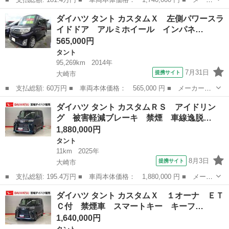
ー名： ダイハツ ■ 車種名： タント ■ グレード名： カスタム
宮城
大崎市
タント
ダイハツ タント カスタムＸ 左側パワースラ
Ｘリミテッド 電格ミラー Ｂカメラ エアバック オートＬＥＤ
イドドア アルミホイール インパネ…
衝突回避...
565,000円
タント
95,269km
2014年
7月31日
提携サイト
大崎市
■ 支払総額: 60万円 ■ 車両本体価格： 565,000 円 ■ メーカー
名： ダイハツ ■ 車種名： タント ■ グレード名： カスタム
宮城
大崎市
タント
ダイハツ タント カスタムＲＳ アイドリン
Ｘ 左側パワースライドドア アルミホイール インパネオートマ
グ 被害軽減ブレーキ 禁煙 車線逸脱…
ベンチシート エア...
1,880,000円
タント
11km
2025年
8月3日
提携サイト
大崎市
■ 支払総額: 195.4万円 ■ 車両本体価格： 1,880,000 円 ■ メーカ
ー名： ダイハツ ■ 車種名： タント ■ グレード名： カスタム
宮城
大崎市
タント
ダイハツ タント カスタムＸ １オーナ ＥＴ
ＲＳ アイドリング 被害軽減ブレーキ 禁煙 車線逸脱防止 リア
Ｃ付 禁煙車 スマートキー キーフ…
カメラ ...
1,640,000円