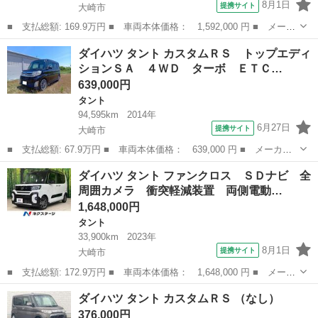
8月1日
提携サイト
大崎市
■ 支払総額: 169.9万円 ■ 車両本体価格： 1,592,000 円 ■ メーカ
ー名： ダイハツ ■ 車種名： タント ■ グレード名： カスタム
宮城
大崎市
タント
ダイハツ タント カスタムＲＳ トップエディ
ＲＳ ＳＤナビ バックカメラ 衝突軽減装置 両側電動ドア ハー
ションＳＡ ４ＷＤ ターボ ＥＴＣ…
フレザー...
639,000円
タント
94,595km
2014年
6月27日
提携サイト
大崎市
■ 支払総額: 67.9万円 ■ 車両本体価格： 639,000 円 ■ メーカー
名： ダイハツ ■ 車種名： タント ■ グレード名： カスタムＲ
宮城
大崎市
タント
ダイハツ タント ファンクロス ＳＤナビ 全
Ｓ トップエディションＳＡ ４ＷＤ ターボ ＥＴＣ 両側電動ス
周囲カメラ 衝突軽減装置 両側電動…
ライドドア ...
1,648,000円
タント
33,900km
2023年
8月1日
提携サイト
大崎市
■ 支払総額: 172.9万円 ■ 車両本体価格： 1,648,000 円 ■ メーカ
ー名： ダイハツ ■ 車種名： タント ■ グレード名： ファンク
宮城
大崎市
タント
ダイハツ タント カスタムＲＳ （なし）
ロス ＳＤナビ 全周囲カメラ 衝突軽減装置 両側電動ドア シー
376,000円
トヒータ...