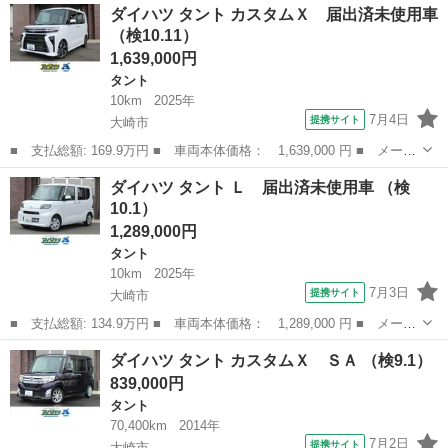
宮城
大崎市
タント
ダイハツ タント カスタムＸ 届出済未使用車
ル ナビ ＴＶ バックカメラ ドライブレコーダー ＥＴＣ スマ
（検10.11）
ートキー×...
1,639,000円
タント
10km
2025年
7月4日
提携サイト
大崎市
■ 支払総額: 169.9万円 ■ 車両本体価格： 1,639,000 円 ■ メーカ
ー名： ダイハツ ■ 車種名： タント ■ グレード名： カスタム
宮城
大崎市
タント
ダイハツ タント Ｌ 届出済未使用車 （検
Ｘ 届出済未使用車 ■ 排気量： 660cc ■ ドア枚数： 5D ■...
10.1）
1,289,000円
タント
10km
2025年
7月3日
提携サイト
大崎市
■ 支払総額: 134.9万円 ■ 車両本体価格： 1,289,000 円 ■ メーカ
ー名： ダイハツ ■ 車種名： タント ■ グレード名： Ｌ 届出
宮城
大崎市
タント
ダイハツ タント カスタムＸ ＳＡ （検9.1）
済未使用車 ■ 排気量： 660cc ■ ドア枚数： 5D ■ ミッシ...
839,000円
タント
70,400km
2014年
7月2日
提携サイト
大崎市