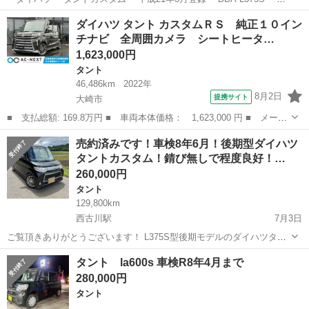
107,797㌔ ・車検R6年9月7日迄 ・リ\9,790円 ・スマートキー×1個 ・
宮城
大崎市
北浦駅
タント
タントカスタム
ダイハツ タント カスタムＲＳ 純正１０イン
左パワースライドドア ・ナビ、TV ・...
チナビ 全周囲カメラ シートヒータ…
1,623,000円
タント
46,486km
2022年
8月2日
提携サイト
大崎市
■ 支払総額: 169.8万円 ■ 車両本体価格： 1,623,000 円 ■ メーカ
ー名： ダイハツ ■ 車種名： タント ■ グレード名： カスタム
宮城
大崎市
タント
売約済みです！車検8年6月！後期型ダイハツ
ＲＳ 純正１０インチナビ 全周囲カメラ シートヒーター アダク
タントカスタム！錆び無しで程度良好！…
ティブク...
260,000円
タント
129,800km
西古川駅
7月3日
ご覧頂きありがとうございます！ L375S型後期モデルのダイハツタン
トカスタムになります！ 平成23年式 色ブラック 距離129800キロ KF
宮城
大崎市
西古川駅
タント
ダイハツタント
タント la600s 車検R8年4月まで
エンジンNA 2WDのCVT オートエアコン スマートキー 片側電動スラ
280,000円
イドド...
タント