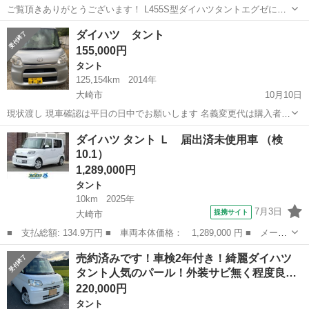
ご覧頂きありがとうございます！ L455S型ダイハツタントエグゼにな
ります！ 平成23年式 色シルバーS28 距離99500キロ 2WDのCVT キー
宮城
大崎市
西古川駅
タント
ダイハツタントエグゼ
ダイハツ タント
レス 純正AUX付きCDデッキ 社外14アルミホイール ヨコハマスタッ
155,000円
ド...
タント
125,154km
2014年
大崎市
10月10日
現状渡し 現車確認は平日の日中でお願いします 名義変更代は購入者さ
ま負担でお願いします ノークレーム、ノーリターンでお願いします
宮城
大崎市
タント
ダイハツ タント Ｌ 届出済未使用車 （検
10.1）
1,289,000円
タント
10km
2025年
7月3日
提携サイト
大崎市
■ 支払総額: 134.9万円 ■ 車両本体価格： 1,289,000 円 ■ メーカ
ー名： ダイハツ ■ 車種名： タント ■ グレード名： Ｌ 届出
宮城
大崎市
タント
売約済みです！車検2年付き！綺麗ダイハツ
済未使用車 ■ 排気量： 660cc ■ ドア枚数： 5D ■ ミッシ...
タント人気のパール！外装サビ無く程度良…
220,000円
タント