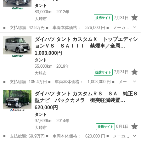
タント
83,000km
2012年
7月31日
提携サイト
大崎市
■ 支払総額: 42.8万円 ■ 車両本体価格： 376,000 円 ■ メーカー
名： ダイハツ ■ 車種名： タント ■ グレード名： カスタムＲ
宮城
大崎市
タント
ダイハツ タント カスタムＸ トップエディシ
Ｓ ■ 排気量： 660cc ■ ドア枚数： 5D ■ ミッション： イン...
ョンＶＳ ＳＡＩＩＩ 禁煙車／全周…
1,003,000円
タント
55,000km
2019年
7月31日
提携サイト
大崎市
■ 支払総額: 105.4万円 ■ 車両本体価格： 1,003,000 円 ■ メーカ
ー名： ダイハツ ■ 車種名： タント ■ グレード名： カスタム
宮城
大崎市
タント
ダイハツ タント カスタムＲＳ ＳＡ 純正８
Ｘ トップエディションＶＳ ＳＡＩＩＩ 禁煙車／全周囲カメラ／
型ナビ バックカメラ 衝突軽減装置…
スマアシ...
620,000円
タント
97,699km
2014年
8月1日
提携サイト
大崎市
■ 支払総額: 69.9万円 ■ 車両本体価格： 620,000 円 ■ メーカー