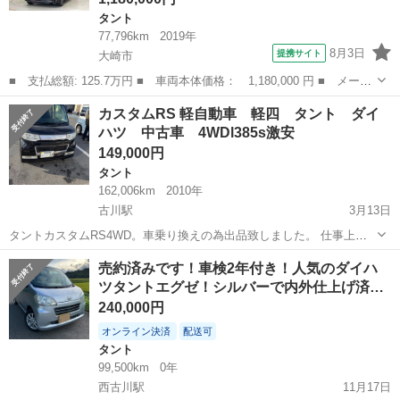
タント
77,796km
2019年
8月3日
提携サイト
大崎市
■ 支払総額: 125.7万円 ■ 車両本体価格： 1,180,000 円 ■ メーカ
ー名： ダイハツ ■ 車種名： タント ■ グレード名： カスタム
宮城
大崎市
タント
カスタムRS 軽自動車 軽四 タント ダイ
ＲＳ アイドリング 被害軽減ブレーキ 車線逸脱防止 リアカメ
ハツ 中古車 4WDl385s激安
ラ 運転席...
149,000円
タント
162,006km
2010年
古川駅
3月13日
タントカスタムRS4WD。車乗り換えの為出品致しました。 仕事上現
車確認、受け渡し等は土日でしか受けれません。 その他ご返信もすぐ
宮城
大崎市
古川駅
タント
軽四
売約済みです！車検2年付き！人気のダイハ
に出来ない場合もあります。 外装、内装は年式相応綺麗な方かと思い
ツタントエグゼ！シルバーで内外仕上げ済…
ます。 小傷擦り傷等もございま...
240,000円
オンライン決済
配送可
タント
99,500km
0年
西古川駅
11月17日