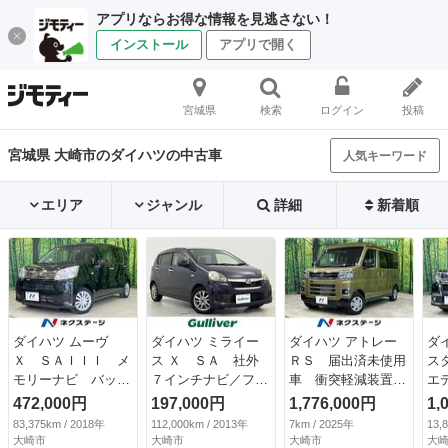
アプリならお得な情報を見逃さない！
インストール
アプリで開く
宮城県
検索
ログイン
投稿
宮城県 大崎市のダイハツの中古車
人気キーワード
エリア
ジャンル
詳細
新着順
ダイハツ ムーヴ
ダイハツ ミライー
ダイハツ アトレー
ダ
Ｘ ＳＡＩＩＩ メ
ス Ｘ ＳＡ 社外
ＲＳ 届出済未使用
ス
モリーナビ バック
７インチナビ／フル
車 衝突軽減装置
エ
カメラ 衝突軽減装
セグ／ＣＤ／ＤＶＤ
レーダークルーズ
Ｉ
472,000円
197,000円
1,776,000円
1,
置 シートヒータ
／Ｂｌｕｅｔｏｏｔ
両側電動ドア コー
ビ
83,375km / 2018年
112,000km / 2013年
7km / 2025年
13,
ー ＥＴＣ スマー
ｈ／ドライブレコー
ナーセンサー スマ
衝
大崎市
大崎市
大崎市
大