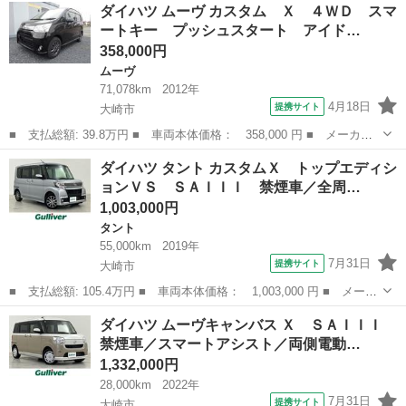
宮城
大崎市
タント
ダイハツ ムーヴ カスタム Ｘ ４ＷＤ スマ
Ｓ ■ 排気量： 660cc ■ ドア枚数： 5D ■ ミッション： イン...
ートキー プッシュスタート アイド…
358,000円
ムーヴ
71,078km
2012年
4月18日
提携サイト
大崎市
■ 支払総額: 39.8万円 ■ 車両本体価格： 358,000 円 ■ メーカー
名： ダイハツ ■ 車種名： ムーヴ ■ グレード名： カスタム
宮城
大崎市
ムーヴ
ダイハツ タント カスタムＸ トップエディシ
Ｘ ４ＷＤ スマートキー プッシュスタート アイドリングストッ
ョンＶＳ ＳＡＩＩＩ 禁煙車／全周…
プ アルミホ...
1,003,000円
タント
55,000km
2019年
7月31日
提携サイト
大崎市
■ 支払総額: 105.4万円 ■ 車両本体価格： 1,003,000 円 ■ メーカ
ー名： ダイハツ ■ 車種名： タント ■ グレード名： カスタム
宮城
大崎市
タント
ダイハツ ムーヴキャンバス Ｘ ＳＡＩＩＩ
Ｘ トップエディションＶＳ ＳＡＩＩＩ 禁煙車／全周囲カメラ／
禁煙車／スマートアシスト／両側電動…
スマアシ...
1,332,000円
28,000km
2022年
7月31日
提携サイト
大崎市