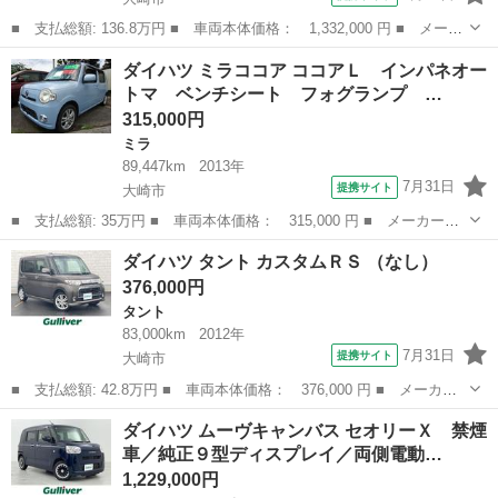
■ 支払総額: 136.8万円 ■ 車両本体価格： 1,332,000 円 ■ メーカ
ー名： ダイハツ ■ 車種名： ムーヴキャンバス ■ グレード
宮城
大崎市
ダイハツ
ダイハツ ミラココア ココアＬ インパネオー
名： Ｘ ＳＡＩＩＩ 禁煙車／スマートアシスト／両側電動ドア／
トマ ベンチシート フォグランプ …
カロッツェリ...
315,000円
ミラ
89,447km
2013年
7月31日
提携サイト
大崎市
■ 支払総額: 35万円 ■ 車両本体価格： 315,000 円 ■ メーカー
名： ダイハツ ■ 車種名： ミラココア ■ グレード名： ココア
宮城
大崎市
ミラ
ダイハツ タント カスタムＲＳ （なし）
Ｌ インパネオートマ ベンチシート フォグランプ アルミホイー
376,000円
ル エアコン パ...
タント
83,000km
2012年
7月31日
提携サイト
大崎市
■ 支払総額: 42.8万円 ■ 車両本体価格： 376,000 円 ■ メーカー
名： ダイハツ ■ 車種名： タント ■ グレード名： カスタムＲ
宮城
大崎市
タント
ダイハツ ムーヴキャンバス セオリーＸ 禁煙
Ｓ ■ 排気量： 660cc ■ ドア枚数： 5D ■ ミッション： イン...
車／純正９型ディスプレイ／両側電動…
1,229,000円