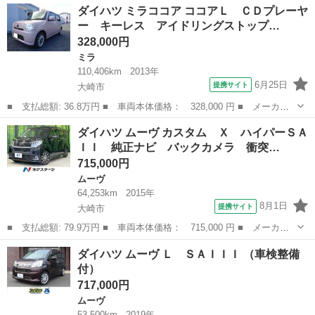
宮城
大崎市
ダイハツ
ダイハツ ミラココア ココアＬ ＣＤプレーヤ
名： セオリーＧターボ 純正９型ディスプレイ バックカメラ 衝
ー キーレス アイドリングストップ…
突軽減装置 ...
328,000円
ミラ
110,406km
2013年
6月25日
提携サイト
大崎市
■ 支払総額: 36.8万円 ■ 車両本体価格： 328,000 円 ■ メーカー
名： ダイハツ ■ 車種名： ミラココア ■ グレード名： ココア
宮城
大崎市
ミラ
ダイハツ ムーヴ カスタム Ｘ ハイパーＳＡ
Ｌ ＣＤプレーヤー キーレス アイドリングストップ インパネオ
ＩＩ 純正ナビ バックカメラ 衝突…
ートマ ベン...
715,000円
ムーヴ
64,253km
2015年
8月1日
提携サイト
大崎市
■ 支払総額: 79.9万円 ■ 車両本体価格： 715,000 円 ■ メーカー
名： ダイハツ ■ 車種名： ムーヴ ■ グレード名： カスタム
宮城
大崎市
ムーヴ
ダイハツ ムーヴ Ｌ ＳＡＩＩＩ （車検整備
Ｘ ハイパーＳＡＩＩ 純正ナビ バックカメラ 衝突軽減装置 Ｅ
付）
ＴＣ ドラレ...
717,000円
ムーヴ
53,500km
2019年