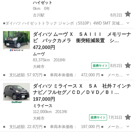
ハイゼット
0km
0年
古川駅
8月2日
■ダイハツ ハイゼットトラック ジャンボ（S510P）4WD 5MT 宮城県
大崎市の中古車店「チバガレージ」です。 自社買取の軽トラックで
宮城
大崎市
古川駅
ハイゼット
ジャンボ
ダイハツ ムーヴ Ｘ ＳＡＩＩＩ メモリーナ
す。 【車両情報】 ・メーカー／車種：ダイハツ ハイゼットトラック
ビ バックカメラ 衝突軽減装置 シ…
・グレード：ジャン...
472,000円
ムーヴ
83,375km
2018年
8月2日
提携サイト
大崎市
■ 支払総額: 57.9万円 ■ 車両本体価格： 472,000 円 ■ メーカー
名： ダイハツ ■ 車種名： ムーヴ ■ グレード名： Ｘ ＳＡＩ
宮城
大崎市
ムーヴ
ダイハツ ミライース Ｘ ＳＡ 社外７インチ
ＩＩ メモリーナビ バックカメラ 衝突軽減装置 シートヒータ
ナビ／フルセグ／ＣＤ／ＤＶＤ／Ｂｌ…
ー ＥＴＣ ス...
197,000円
ミライース
112,000km
2013年
7月31日
提携サイト
大崎市
■ 支払総額: 22.8万円 ■ 車両本体価格： 197,000 円 ■ メーカー
名： ダイハツ ■ 車種名： ミライース ■ グレード名： Ｘ Ｓ