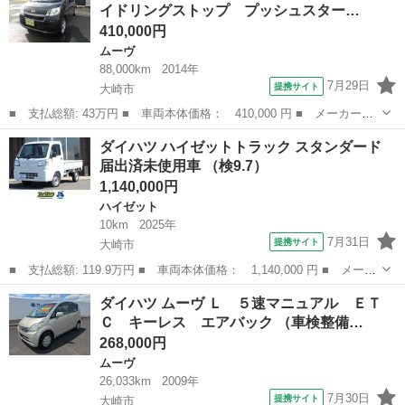
イドリングストップ プッシュスター…
ｈ／ドライブ...
410,000円
ムーヴ
88,000km
2014年
7月29日
提携サイト
大崎市
■ 支払総額: 43万円 ■ 車両本体価格： 410,000 円 ■ メーカー
名： ダイハツ ■ 車種名： ムーヴ ■ グレード名： Ｘ ＳＡ
宮城
大崎市
ムーヴ
ダイハツ ハイゼットトラック スタンダード
ワンオーナー アイドリングストップ プッシュスタート スマート
届出済未使用車 （検9.7）
キー スマートア...
1,140,000円
ハイゼット
10km
2025年
7月31日
提携サイト
大崎市
■ 支払総額: 119.9万円 ■ 車両本体価格： 1,140,000 円 ■ メーカ
ー名： ダイハツ ■ 車種名： ハイゼットトラック ■ グレード
宮城
大崎市
ハイゼット
ダイハツ ムーヴ Ｌ ５速マニュアル ＥＴ
名： スタンダード 届出済未使用車 ■ 排気量： 660cc ■ ドア
Ｃ キーレス エアバック （車検整備…
枚...
268,000円
ムーヴ
26,033km
2009年
7月30日
提携サイト
大崎市