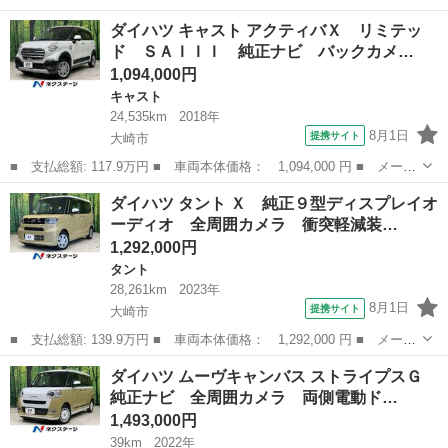
名： ダイハツ ■ 車種名： ムーヴコンテ ■ グレード名： Ｘス
宮城
大崎市
ムーヴ
ダイハツ キャスト アクティバＸ リミテッ
ペシャル ４ＷＤ キーレスエントリー 電動格納ミラー ベンチシ
ド ＳＡＩＩＩ 純正ナビ バックカメ…
ート ＣＶＴ...
1,094,000円
キャスト
24,535km
2018年
8月1日
提携サイト
大崎市
■ 支払総額: 117.9万円 ■ 車両本体価格： 1,094,000 円 ■ メーカ
ー名： ダイハツ ■ 車種名： キャスト ■ グレード名： アクテ
宮城
大崎市
キャスト
ダイハツ タント Ｘ 純正９型ディスプレイオ
ィバＸ リミテッド ＳＡＩＩＩ 純正ナビ バックカメラ 衝突軽
ーディオ 全周囲カメラ 衝突軽減装…
減装置 ...
1,292,000円
タント
28,261km
2023年
8月1日
提携サイト
大崎市
■ 支払総額: 139.9万円 ■ 車両本体価格： 1,292,000 円 ■ メーカ
ー名： ダイハツ ■ 車種名： タント ■ グレード名： Ｘ 純正
宮城
大崎市
タント
ダイハツ ムーヴキャンバス ストライプスＧ
９型ディスプレイオーディオ 全周囲カメラ 衝突軽減装置 両側電
純正ナビ 全周囲カメラ 両側電動ド…
動ドア ...
1,493,000円
39km
2022年