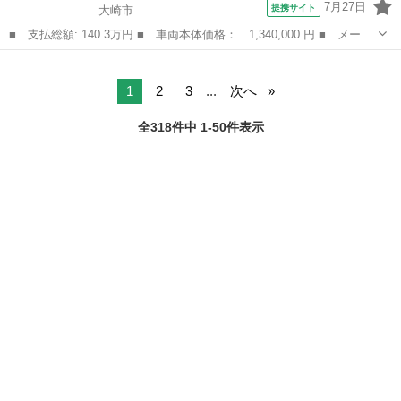
7月27日
提携サイト
大崎市
■ 支払総額: 140.3万円 ■ 車両本体価格： 1,340,000 円 ■ メーカ
ー名： ダイハツ ■ 車種名： ハイゼットトラック ■ グレード
宮城
大崎市
ハイゼット
名： ＥＸＴ Ｂカメラ 切替式４ＷＤ 衝突軽減ブレーキ フルセ
グ イモビ...
1
2
3
...
次へ
全318件中 1-50件表示