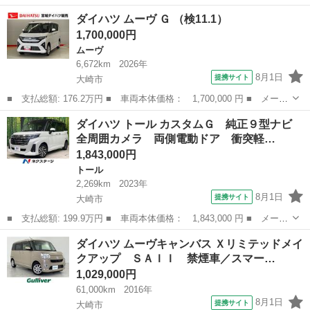
名： ダイハツ ■ 車種名： ミラココア ■ グレード名： ココア
宮城
大崎市
ミラ
ダイハツ ムーヴ Ｇ （検11.1）
Ｌ インパネオートマ ベンチシート フォグランプ アルミホイー
1,700,000円
ル エアコン パ...
ムーヴ
6,672km
2026年
8月1日
提携サイト
大崎市
■ 支払総額: 176.2万円 ■ 車両本体価格： 1,700,000 円 ■ メーカ
ー名： ダイハツ ■ 車種名： ムーヴ ■ グレード名： Ｇ ■ 排
宮城
大崎市
ムーヴ
ダイハツ トール カスタムＧ 純正９型ナビ
気量： 660cc ■ ドア枚数： 5D ■ ミッション： CVT ...
全周囲カメラ 両側電動ドア 衝突軽…
1,843,000円
トール
2,269km
2023年
8月1日
提携サイト
大崎市
■ 支払総額: 199.9万円 ■ 車両本体価格： 1,843,000 円 ■ メーカ
ー名： ダイハツ ■ 車種名： トール ■ グレード名： カスタム
宮城
大崎市
トール
ダイハツ ムーヴキャンバス Ｘリミテッドメイ
Ｇ 純正９型ナビ 全周囲カメラ 両側電動ドア 衝突軽減装置 レ
クアップ ＳＡＩＩ 禁煙車／スマー…
ーダーク...
1,029,000円
61,000km
2016年
8月1日
提携サイト
大崎市