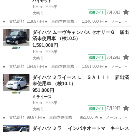
ハイゼット
10km
2025年
7月30日
提携サイト
大崎市
■ 支払総額: 119.9万円 ■ 車両本体価格： 1,140,000 円 ■ メーカ
ー名： ダイハツ ■ 車種名： ハイゼットトラック ■ グレード
宮城
大崎市
ハイゼット
ダイハツ ムーヴキャンバス セオリーＧ 届出
名： スタンダード 届出済未使用車 ■ 排気量： 660cc ■ ドア
済未使用車 （検10.5）
枚...
1,591,000円
10km
2025年
7月29日
提携サイト
大崎市
■ 支払総額: 164.9万円 ■ 車両本体価格： 1,591,000 円 ■ メーカ
ー名： ダイハツ ■ 車種名： ムーヴキャンバス ■ グレード
宮城
大崎市
ダイハツ
ダイハツ ミライース Ｌ ＳＡＩＩＩ 届出済
名： セオリーＧ 届出済未使用車 ■ 排気量： 660cc ■ ドア枚
未使用車 （検10.1）
数：...
951,000円
ミライース
10km
2025年
7月29日
提携サイト
大崎市
■ 支払総額: 99.9万円 ■ 車両本体価格： 951,000 円 ■ メーカー
名： ダイハツ ■ 車種名： ミライース ■ グレード名： Ｌ Ｓ
宮城
大崎市
ミライース
ダイハツ ミラ インパネオートマ キーレス
ＡＩＩＩ 届出済未使用車 ■ 排気量： 660cc ■ ドア枚数： 5D