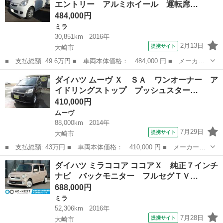
エントリー アルミホイール 運転席…
...
484,000円
ミラ
30,851km
2016年
2月13日
提携サイト
大崎市
■ 支払総額: 49.6万円 ■ 車両本体価格： 484,000 円 ■ メーカー
名： ダイハツ ■ 車種名： ミラ ■ グレード名： インパネオ
宮城
大崎市
ミラ
ダイハツ ムーヴ Ｘ ＳＡ ワンオーナー ア
ートマ キーレスエントリー アルミホイール 運転席助手席エアバ
イドリングストップ プッシュスター…
ック エアコ...
410,000円
ムーヴ
88,000km
2014年
7月29日
提携サイト
大崎市
■ 支払総額: 43万円 ■ 車両本体価格： 410,000 円 ■ メーカー
名： ダイハツ ■ 車種名： ムーヴ ■ グレード名： Ｘ ＳＡ
宮城
大崎市
ムーヴ
ダイハツ ミラココア ココアＸ 純正７インチ
ワンオーナー アイドリングストップ プッシュスタート スマート
ナビ バックモニター フルセグＴＶ…
キー スマートア...
688,000円
ミラ
52,306km
2016年
7月28日
提携サイト
大崎市