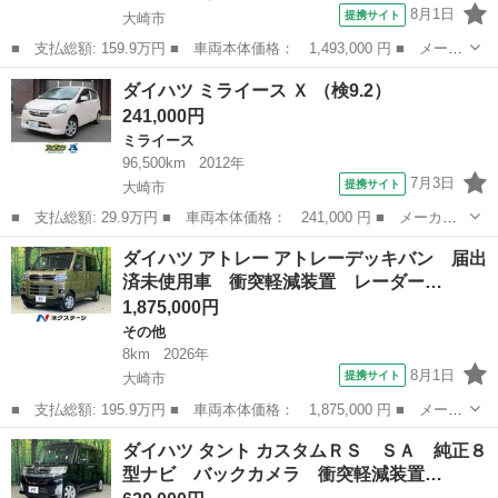
8月1日
提携サイト
大崎市
■ 支払総額: 159.9万円 ■ 車両本体価格： 1,493,000 円 ■ メーカ
ー名： ダイハツ ■ 車種名： ムーヴキャンバス ■ グレード
宮城
大崎市
ダイハツ
ダイハツ ミライース Ｘ （検9.2）
名： ストライプスＧ 純正ナビ 全周囲カメラ 両側電動ドア 衝
241,000円
突軽減装置 ...
ミライース
96,500km
2012年
7月3日
提携サイト
大崎市
■ 支払総額: 29.9万円 ■ 車両本体価格： 241,000 円 ■ メーカー
名： ダイハツ ■ 車種名： ミライース ■ グレード名： Ｘ ■
宮城
大崎市
ミライース
ダイハツ アトレー アトレーデッキバン 届出
排気量： 660cc ■ ドア枚数： 5D ■ ミッション： CVT ■...
済未使用車 衝突軽減装置 レーダー…
1,875,000円
その他
8km
2026年
8月1日
提携サイト
大崎市
■ 支払総額: 195.9万円 ■ 車両本体価格： 1,875,000 円 ■ メーカ
ー名： ダイハツ ■ 車種名： アトレー ■ グレード名： アトレ
宮城
大崎市
その他
ダイハツ タント カスタムＲＳ ＳＡ 純正８
ーデッキバン 届出済未使用車 衝突軽減装置 レーダークルーズ
型ナビ バックカメラ 衝突軽減装置…
両側電動...