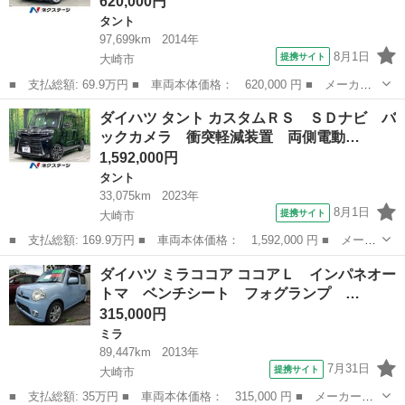
620,000円
タント
97,699km
2014年
8月1日
提携サイト
大崎市
■ 支払総額: 69.9万円 ■ 車両本体価格： 620,000 円 ■ メーカー
名： ダイハツ ■ 車種名： タント ■ グレード名： カスタムＲ
宮城
大崎市
タント
ダイハツ タント カスタムＲＳ ＳＤナビ バ
Ｓ ＳＡ 純正８型ナビ バックカメラ 衝突軽減装置 両側電動ド
ックカメラ 衝突軽減装置 両側電動…
ア ＬＥＤヘ...
1,592,000円
タント
33,075km
2023年
8月1日
提携サイト
大崎市
■ 支払総額: 169.9万円 ■ 車両本体価格： 1,592,000 円 ■ メーカ
ー名： ダイハツ ■ 車種名： タント ■ グレード名： カスタム
宮城
大崎市
タント
ダイハツ ミラココア ココアＬ インパネオー
ＲＳ ＳＤナビ バックカメラ 衝突軽減装置 両側電動ドア ハー
トマ ベンチシート フォグランプ …
フレザー...
315,000円
ミラ
89,447km
2013年
7月31日
提携サイト
大崎市
■ 支払総額: 35万円 ■ 車両本体価格： 315,000 円 ■ メーカー