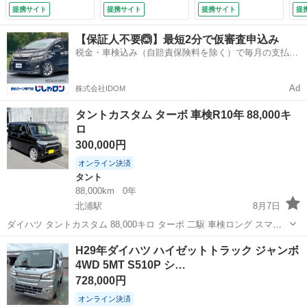
トキー オートハイ
ダー／衝突被害軽減
ートキー ＬＥＤヘ
電
提携サイト
提携サイト
提携サイト
提
ビーム オートライ
システム／横滑り防
ッド オートライ
ー
ト オートエアコ
止装置／盗難防止装
ト オートエアコ
ー
【保証人不要🙆】最短2分で仮審査申込み
ン 横滑り防止装
置／アンチロックブ
ン ＬＥＤフォグ
セ
税金・車検込み（自賠責保険料を除く）で毎月の支払額
置 電動格納ミラ
レーキシステム／リ
（検9.12）
キ
は一定の自社ローン🚗
ー アイドリングス
モコンキー （検
ド
トップ ＣＤ （車
8.11）
ア
Ad
株式会社IDOM
検整備付）
ビ
付
タントカスタム ターボ 車検R10年 88,000キ
ロ
300,000円
オンライン決済
タント
88,000km
0年
北浦駅
8月7日
ダイハツ タントカスタム 88,000キロ ターボ 二駆 車検ロング スマー
トキー×1個 ナビ、フルセグTV、バックカメラ（パナソニック パワー
宮城
大崎市
北浦駅
タント
H29年ダイハツ ハイゼットトラック ジャンボ
スライドドア HID フォグランプ ETC 純正15インチアルミホイール リ
4WD 5MT S510P シ…
ア...
728,000円
オンライン決済