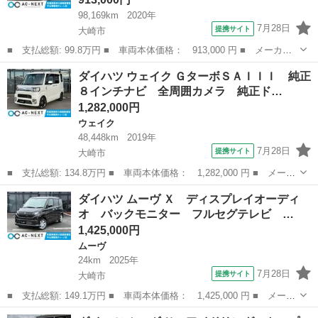
98,169km
2020年
7月28日
提携サイト
大崎市
■ 支払総額: 99.8万円 ■ 車両本体価格： 913,000 円 ■ メーカー
名： ダイハツ ■ 車種名： タフト ■ グレード名： Ｇ 純正デ
宮城
大崎市
ダイハツ
ダイハツ ウェイク ＧターボＳＡＩＩＩ 純正
ィスプレイオーディオ ガラスルーフ Ｂｌｕｅｔｏｏｔｈ ＣＤ
８インチナビ 全周囲カメラ 純正ド…
ＤＶＤ ＥＴ...
1,282,000円
ウェイク
48,448km
2019年
7月28日
提携サイト
大崎市
■ 支払総額: 134.8万円 ■ 車両本体価格： 1,282,000 円 ■ メーカ
ー名： ダイハツ ■ 車種名： ウェイク ■ グレード名： Ｇター
宮城
大崎市
ウェイク
ダイハツ ムーヴ Ｘ ディスプレイオーディ
ボＳＡＩＩＩ 純正８インチナビ 全周囲カメラ 純正ドラレコ 両
オ バックモニター フルセグテレビ …
側電動ス...
1,425,000円
ムーヴ
24km
2025年
7月28日
提携サイト
大崎市
■ 支払総額: 149.1万円 ■ 車両本体価格： 1,425,000 円 ■ メーカ
ー名： ダイハツ ■ 車種名： ムーヴ ■ グレード名： Ｘ ディ
宮城
大崎市
ムーヴ