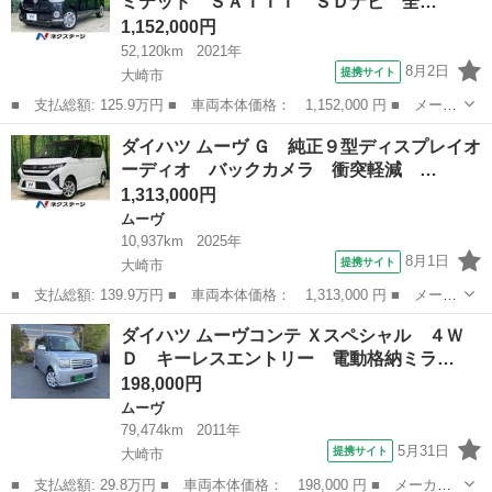
ミテッド ＳＡＩＩＩ ＳＤナビ 全…
ップ エアコ...
1,152,000円
52,120km
2021年
8月2日
提携サイト
大崎市
■ 支払総額: 125.9万円 ■ 車両本体価格： 1,152,000 円 ■ メーカ
ー名： ダイハツ ■ 車種名： ムーヴキャンバス ■ グレード
宮城
大崎市
ダイハツ
ダイハツ ムーヴ Ｇ 純正９型ディスプレイオ
名： Ｇメイクアップリミテッド ＳＡＩＩＩ ＳＤナビ 全周囲カ
ーディオ バックカメラ 衝突軽減 …
メラ 衝突軽...
1,313,000円
ムーヴ
10,937km
2025年
8月1日
提携サイト
大崎市
■ 支払総額: 139.9万円 ■ 車両本体価格： 1,313,000 円 ■ メーカ
ー名： ダイハツ ■ 車種名： ムーヴ ■ グレード名： Ｇ 純正
宮城
大崎市
ムーヴ
ダイハツ ムーヴコンテ Ｘスペシャル ４Ｗ
９型ディスプレイオーディオ バックカメラ 衝突軽減 電動スライ
Ｄ キーレスエントリー 電動格納ミラ…
ドドア ...
198,000円
ムーヴ
79,474km
2011年
5月31日
提携サイト
大崎市
■ 支払総額: 29.8万円 ■ 車両本体価格： 198,000 円 ■ メーカー