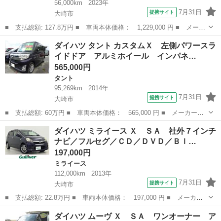
56,000km
2023年
7月31日
提携サイト
大崎市
■ 支払総額: 127.8万円 ■ 車両本体価格： 1,229,000 円 ■ メーカ
ー名： ダイハツ ■ 車種名： ムーヴキャンバス ■ グレード
宮城
大崎市
ダイハツ
ダイハツ タント カスタムＸ 左側パワースラ
名： セオリーＸ 禁煙車／純正９型ディスプレイ／両側電動ドア／
イドドア アルミホイール インパネ…
スマアシ／衝...
565,000円
タント
95,269km
2014年
7月31日
提携サイト
大崎市
■ 支払総額: 60万円 ■ 車両本体価格： 565,000 円 ■ メーカー
名： ダイハツ ■ 車種名： タント ■ グレード名： カスタム
宮城
大崎市
タント
ダイハツ ミライース Ｘ ＳＡ 社外７インチ
Ｘ 左側パワースライドドア アルミホイール インパネオートマ
ナビ／フルセグ／ＣＤ／ＤＶＤ／Ｂｌ…
ベンチシート エア...
197,000円
ミライース
112,000km
2013年
7月31日
提携サイト
大崎市
■ 支払総額: 22.8万円 ■ 車両本体価格： 197,000 円 ■ メーカー
名： ダイハツ ■ 車種名： ミライース ■ グレード名： Ｘ Ｓ
宮城
大崎市
ミライース
ダイハツ ムーヴ Ｘ ＳＡ ワンオーナー ア
Ａ 社外７インチナビ／フルセグ／ＣＤ／ＤＶＤ／Ｂｌｕｅｔｏｏｔ