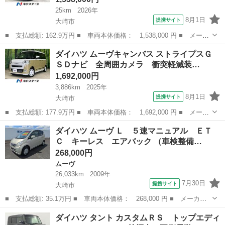
25km
2026年
8月1日
提携サイト
大崎市
■ 支払総額: 162.9万円 ■ 車両本体価格： 1,538,000 円 ■ メーカ
ー名： ダイハツ ■ 車種名： タフト ■ グレード名： Ｇ 届出
宮城
大崎市
ダイハツ
ダイハツ ムーヴキャンバス ストライプスＧ
済未使用車 ガラスルーフ スマートアシスト レーダークルーズコ
ＳＤナビ 全周囲カメラ 衝突軽減装…
ントロー...
1,692,000円
3,886km
2025年
8月1日
提携サイト
大崎市
■ 支払総額: 177.9万円 ■ 車両本体価格： 1,692,000 円 ■ メーカ
ー名： ダイハツ ■ 車種名： ムーヴキャンバス ■ グレード
宮城
大崎市
ダイハツ
ダイハツ ムーヴ Ｌ ５速マニュアル ＥＴ
名： ストライプスＧ ＳＤナビ 全周囲カメラ 衝突軽減装置 両
Ｃ キーレス エアバック （車検整備…
側電動ドア ...
268,000円
ムーヴ
26,033km
2009年
7月30日
提携サイト
大崎市
■ 支払総額: 35.1万円 ■ 車両本体価格： 268,000 円 ■ メーカー
名： ダイハツ ■ 車種名： ムーヴ ■ グレード名： Ｌ ５速マ
宮城
大崎市
ムーヴ
ダイハツ タント カスタムＲＳ トップエディ
ニュアル ＥＴＣ キーレス エアバック ■ 排気量： 660cc ■ ド