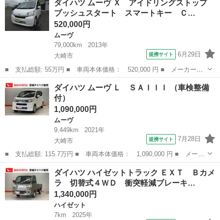
ダイハツ ムーヴ Ｘ アイドリングストップ
スプレイオーディオ バックモニター フルセグテレビ 片側電動ス
プッシュスタート スマートキー Ｃ…
ライドド...
520,000円
ムーヴ
79,000km
2013年
6月29日
提携サイト
大崎市
■ 支払総額: 55万円 ■ 車両本体価格： 520,000 円 ■ メーカー
名： ダイハツ ■ 車種名： ムーヴ ■ グレード名： Ｘ アイド
宮城
大崎市
ムーヴ
ダイハツ ムーヴ Ｌ ＳＡＩＩＩ （車検整備
リングストップ プッシュスタート スマートキー ＣＤ 純正１４
付）
ＡＷ ■ 排気量...
1,090,000円
ムーヴ
9,449km
2021年
7月28日
提携サイト
大崎市
■ 支払総額: 115.7万円 ■ 車両本体価格： 1,090,000 円 ■ メーカ
ー名： ダイハツ ■ 車種名： ムーヴ ■ グレード名： Ｌ ＳＡ
宮城
大崎市
ムーヴ
ダイハツ ハイゼットトラック ＥＸＴ Ｂカメ
ＩＩＩ ■ 排気量： 660cc ■ ドア枚数： 5D ■ ミッション...
ラ 切替式４ＷＤ 衝突軽減ブレーキ…
1,340,000円
ハイゼット
7km
2025年