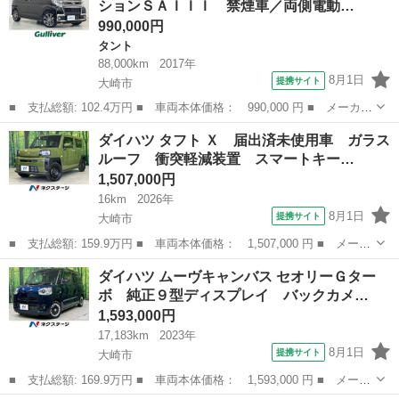
ションＳＡＩＩＩ 禁煙車／両側電動…
ア...
990,000円
タント
88,000km
2017年
8月1日
提携サイト
大崎市
■ 支払総額: 102.4万円 ■ 車両本体価格： 990,000 円 ■ メーカー
名： ダイハツ ■ 車種名： タント ■ グレード名： カスタムＲ
宮城
大崎市
タント
ダイハツ タフト Ｘ 届出済未使用車 ガラス
Ｓ トップエディションＳＡＩＩＩ 禁煙車／両側電動ドア／スマー
ルーフ 衝突軽減装置 スマートキー…
トアシスト...
1,507,000円
16km
2026年
8月1日
提携サイト
大崎市
■ 支払総額: 159.9万円 ■ 車両本体価格： 1,507,000 円 ■ メーカ
ー名： ダイハツ ■ 車種名： タフト ■ グレード名： Ｘ 届出
宮城
大崎市
ダイハツ
ダイハツ ムーヴキャンバス セオリーＧター
済未使用車 ガラスルーフ 衝突軽減装置 スマートキー ＬＥＤヘ
ボ 純正９型ディスプレイ バックカメ…
ッド オ...
1,593,000円
17,183km
2023年
8月1日
提携サイト
大崎市
■ 支払総額: 169.9万円 ■ 車両本体価格： 1,593,000 円 ■ メーカ
ー名： ダイハツ ■ 車種名： ムーヴキャンバス ■ グレード