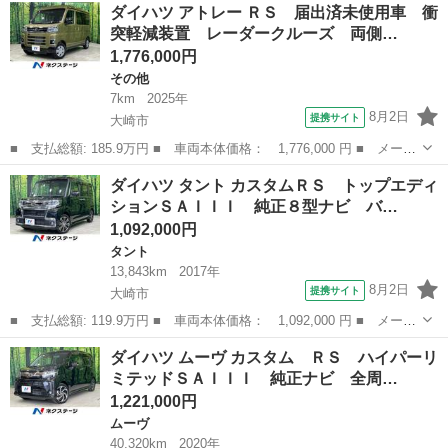
宮城
大崎市
ミライース
ダイハツ アトレー ＲＳ 届出済未使用車 衝
Ａ 社外７インチナビ／フルセグ／ＣＤ／ＤＶＤ／Ｂｌｕｅｔｏｏｔ
突軽減装置 レーダークルーズ 両側…
ｈ／ドライブ...
1,776,000円
その他
7km
2025年
8月2日
提携サイト
大崎市
■ 支払総額: 185.9万円 ■ 車両本体価格： 1,776,000 円 ■ メーカ
ー名： ダイハツ ■ 車種名： アトレー ■ グレード名： ＲＳ
宮城
大崎市
その他
ダイハツ タント カスタムＲＳ トップエディ
届出済未使用車 衝突軽減装置 レーダークルーズ 両側電動ドア
ションＳＡＩＩＩ 純正８型ナビ バ…
コーナー...
1,092,000円
タント
13,843km
2017年
8月2日
提携サイト
大崎市
■ 支払総額: 119.9万円 ■ 車両本体価格： 1,092,000 円 ■ メーカ
ー名： ダイハツ ■ 車種名： タント ■ グレード名： カスタム
宮城
大崎市
タント
ダイハツ ムーヴ カスタム ＲＳ ハイパーリ
ＲＳ トップエディションＳＡＩＩＩ 純正８型ナビ バックカメ
ミテッドＳＡＩＩＩ 純正ナビ 全周…
ラ 衝突軽...
1,221,000円
ムーヴ
40,320km
2020年