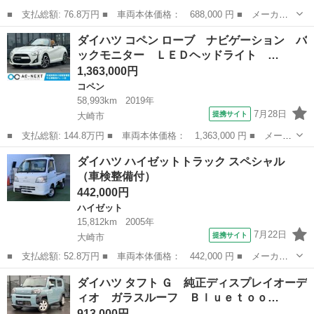
■ 支払総額: 76.8万円 ■ 車両本体価格： 688,000 円 ■ メーカー
名： ダイハツ ■ 車種名： ミラココア ■ グレード名： ココア
宮城
大崎市
ミラ
ダイハツ コペン ローブ ナビゲーション バ
Ｘ 純正７インチナビ バックモニター フルセグＴＶ ドライブレ
ックモニター ＬＥＤヘッドライト …
コーダー レ...
1,363,000円
コペン
58,993km
2019年
7月28日
提携サイト
大崎市
■ 支払総額: 144.8万円 ■ 車両本体価格： 1,363,000 円 ■ メーカ
ー名： ダイハツ ■ 車種名： コペン ■ グレード名： ローブ
宮城
大崎市
コペン
ダイハツ ハイゼットトラック スペシャル
ナビゲーション バックモニター ＬＥＤヘッドライト フォグラン
（車検整備付）
プ ＡＢ...
442,000円
ハイゼット
15,812km
2005年
7月22日
提携サイト
大崎市
■ 支払総額: 52.8万円 ■ 車両本体価格： 442,000 円 ■ メーカー
名： ダイハツ ■ 車種名： ハイゼットトラック ■ グレード
宮城
大崎市
ハイゼット
ダイハツ タフト Ｇ 純正ディスプレイオーデ
名： スペシャル ■ 排気量： 660cc ■ ドア枚数： 2D ■ ミッシ
ィオ ガラスルーフ Ｂｌｕｅｔｏｏ…
ョ...
913,000円