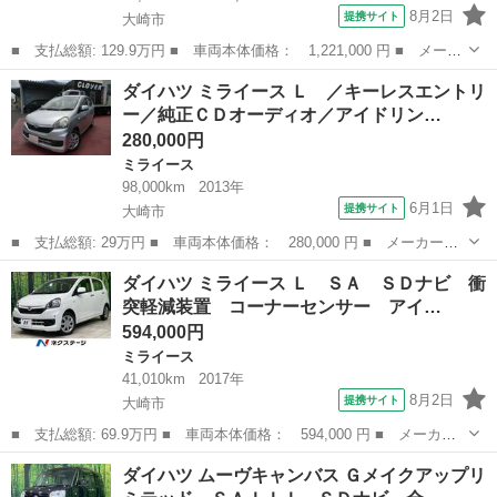
8月2日
提携サイト
大崎市
■ 支払総額: 129.9万円 ■ 車両本体価格： 1,221,000 円 ■ メーカ
ー名： ダイハツ ■ 車種名： ムーヴ ■ グレード名： カスタ
宮城
大崎市
ムーヴ
ダイハツ ミライース Ｌ ／キーレスエントリ
ム ＲＳ ハイパーリミテッドＳＡＩＩＩ 純正ナビ 全周囲カメ
ー／純正ＣＤオーディオ／アイドリン…
ラ 衝突軽減...
280,000円
ミライース
98,000km
2013年
6月1日
提携サイト
大崎市
■ 支払総額: 29万円 ■ 車両本体価格： 280,000 円 ■ メーカー
名： ダイハツ ■ 車種名： ミライース ■ グレード名： Ｌ ／
宮城
大崎市
ミライース
ダイハツ ミライース Ｌ ＳＡ ＳＤナビ 衝
キーレスエントリー／純正ＣＤオーディオ／アイドリングストップ
突軽減装置 コーナーセンサー アイ…
■ 排気量： 6...
594,000円
ミライース
41,010km
2017年
8月2日
提携サイト
大崎市
■ 支払総額: 69.9万円 ■ 車両本体価格： 594,000 円 ■ メーカー
名： ダイハツ ■ 車種名： ミライース ■ グレード名： Ｌ Ｓ
宮城
大崎市
ミライース
ダイハツ ムーヴキャンバス Ｇメイクアップリ
Ａ ＳＤナビ 衝突軽減装置 コーナーセンサー アイドリングスト