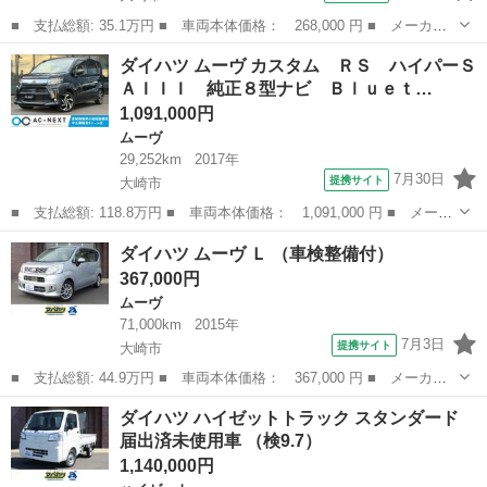
■ 支払総額: 35.1万円 ■ 車両本体価格： 268,000 円 ■ メーカー
名： ダイハツ ■ 車種名： ムーヴ ■ グレード名： Ｌ ５速マ
宮城
大崎市
ムーヴ
ダイハツ ムーヴ カスタム ＲＳ ハイパーＳ
ニュアル ＥＴＣ キーレス エアバック ■ 排気量： 660cc ■ ド
ＡＩＩＩ 純正８型ナビ Ｂｌｕｅｔ…
ア...
1,091,000円
ムーヴ
29,252km
2017年
7月30日
提携サイト
大崎市
■ 支払総額: 118.8万円 ■ 車両本体価格： 1,091,000 円 ■ メーカ
ー名： ダイハツ ■ 車種名： ムーヴ ■ グレード名： カスタ
宮城
大崎市
ムーヴ
ダイハツ ムーヴ Ｌ （車検整備付）
ム ＲＳ ハイパーＳＡＩＩＩ 純正８型ナビ Ｂｌｕｅｔｏｏｔ
367,000円
ｈ フルセグ...
ムーヴ
71,000km
2015年
7月3日
提携サイト
大崎市
■ 支払総額: 44.9万円 ■ 車両本体価格： 367,000 円 ■ メーカー
名： ダイハツ ■ 車種名： ムーヴ ■ グレード名： Ｌ ■ 排気
宮城
大崎市
ムーヴ
ダイハツ ハイゼットトラック スタンダード
量： 660cc ■ ドア枚数： 5D ■ ミッション： CVT ■ 店...
届出済未使用車 （検9.7）
1,140,000円