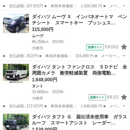
■ 支払総額: 107.8万円 ■ 車両本体価格： 1,029,000 円 ■ メーカ
ー名： ダイハツ ■ 車種名： ムーヴキャンバス ■ グレード
宮城
大崎市
ダイハツ
ダイハツ ムーヴ Ｘ インパネオートマ ベン
名： Ｘリミテッドメイクアップ ＳＡＩＩ 禁煙車／スマートアシ
チシート スマートキー プッシュス…
スト／両側パ...
315,000円
ムーヴ
86,256km
2013年
5月15日
提携サイト
大崎市
■ 支払総額: 35万円 ■ 車両本体価格： 315,000 円 ■ メーカー
名： ダイハツ ■ 車種名： ムーヴ ■ グレード名： Ｘ インパ
宮城
大崎市
ムーヴ
ダイハツ タント ファンクロス ＳＤナビ 全
ネオートマ ベンチシート スマートキー プッシュスタート 純正
周囲カメラ 衝突軽減装置 両側電動…
アルミホイール ...
1,648,000円
タント
33,900km
2023年
8月1日
提携サイト
大崎市
■ 支払総額: 172.9万円 ■ 車両本体価格： 1,648,000 円 ■ メーカ
ー名： ダイハツ ■ 車種名： タント ■ グレード名： ファンク
宮城
大崎市
タント
ダイハツ タフト Ｇ 届出済未使用車 ガラス
ロス ＳＤナビ 全周囲カメラ 衝突軽減装置 両側電動ドア シー
ルーフ スマートアシスト レーダー…
トヒータ...
1,538,000円