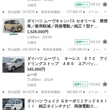
8月1日
提携サイト
大崎市
■ 支払総額: 79.9万円 ■ 車両本体価格： 717,000 円 ■ メーカー
名： ダイハツ ■ 車種名： ムーヴ ■ グレード名： Ｌ ＳＡＩ
宮城
大崎市
ムーヴ
ダイハツ ムーヴキャンバス セオリーＧ 禁煙
ＩＩ ■ 排気量： 660cc ■ ドア枚数： 5D ■ ミッション： C...
車／衝突軽減／両側電動／純正７型ナ…
1,526,000円
2,000km
2023年
8月1日
提携サイト
大崎市
■ 支払総額: 155.8万円 ■ 車両本体価格： 1,526,000 円 ■ メーカ
ー名： ダイハツ ■ 車種名： ムーヴキャンバス ■ グレード
宮城
大崎市
ダイハツ
ダイハツ ムーヴ Ｌ キーレス ＥＴＣ アイ
名： セオリーＧ 禁煙車／衝突軽減／両側電動／純正７型ナビ／バ
ドリングストップ ＡＢＳ エアバッ…
ックカメラ／...
345,000円
ムーヴ
73,490km
2011年
7月24日
提携サイト
大崎市
■ 支払総額: 39.4万円 ■ 車両本体価格： 345,000 円 ■ メーカー
名： ダイハツ ■ 車種名： ムーヴ ■ グレード名： Ｌ キーレ
宮城
大崎市
ムーヴ
ダイハツ ウェイク ＧターボリミテッドＳＡＩ
ス ＥＴＣ アイドリングストップ ＡＢＳ エアバック ■ 排気
ＩＩ 純正８インチナビ 両側電動ス…
量： 660...