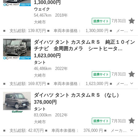
1,300,000円
ウェイク
54,467km
2018年
7月31日
提携サイト
大崎市
■ 支払総額: 139.8万円 ■ 車両本体価格： 1,300,000 円 ■ メーカ
ー名： ダイハツ ■ 車種名： ウェイク ■ グレード名： Ｇター
宮城
大崎市
ウェイク
ダイハツ タント カスタムＲＳ 純正１０イン
ボリミテッドＳＡＩＩＩ 純正８インチナビ 両側電動スライドド
チナビ 全周囲カメラ シートヒータ…
ア 全周囲...
1,623,000円
タント
46,486km
2022年
7月31日
提携サイト
大崎市
■ 支払総額: 169.8万円 ■ 車両本体価格： 1,623,000 円 ■ メーカ
ー名： ダイハツ ■ 車種名： タント ■ グレード名： カスタム
宮城
大崎市
タント
ダイハツ タント カスタムＲＳ （なし）
ＲＳ 純正１０インチナビ 全周囲カメラ シートヒーター アダク
376,000円
ティブク...
タント
83,000km
2012年
7月31日
提携サイト
大崎市
■ 支払総額: 42.8万円 ■ 車両本体価格： 376,000 円 ■ メーカー
名： ダイハツ ■ 車種名： タント ■ グレード名： カスタムＲ