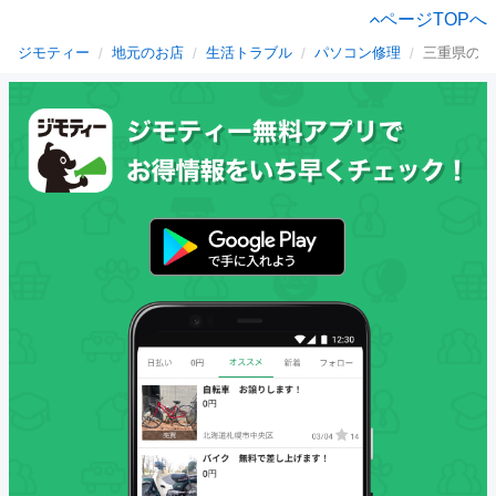
ページTOPへ
ジモティー
地元のお店
生活トラブル
パソコン修理
三重県のパ