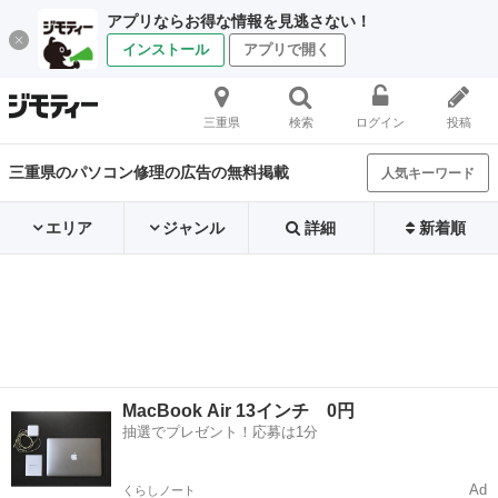
アプリならお得な情報を見逃さない！
インストール
アプリで開く
三重県
検索
ログイン
投稿
三重県のパソコン修理の広告の無料掲載
人気キーワード
エリア
ジャンル
詳細
新着順
MacBook Air 13インチ 0円
抽選でプレゼント！応募は1分
Ad
くらしノート