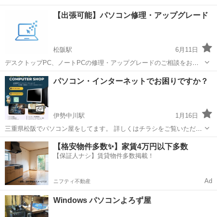
【出張可能】パソコン修理・アップグレード
松阪駅
6月11日
デスクトップPC、ノートPCの修理・アップグレードのご相談をお受
けいたします。 PC買い替えを検討中の方 動作が遅くなって困ってい
三重
松阪市
松阪駅
パソコン修理
パソコン・インターネットでお困りですか？
る方 容量が足りなくなって困っている方 古いノートPCのバッテリー
が入手できず困っ...
伊勢中川駅
1月16日
三重県松阪でパソコン屋をしてます。 詳しくはチラシをご覧いただき
LINE・電話・メールでのお問い合わせできますので、お気軽にお声掛
三重
松阪市
伊勢中川駅
パソコン修理
無料
【格安物件多数✨】家賃4万円以下多数
けください。 Windows10のサポートが来年10月で終了します。 見積
【保証人ナシ】賃貸物件多数掲載！
は無料です。 LIN...
Ad
ニフティ不動産
Windows パソコンよろず屋