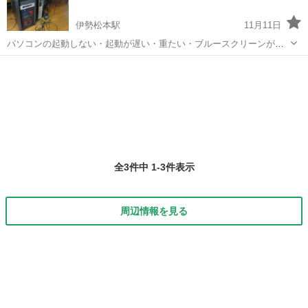
伊勢松本駅
11月11日
パソコンの起動しない・起動が遅い・重たい・ブルースクリーンが発
生する。 今よりも性能アップしたい。 自作パソコンを作ってみたいが
三重
四日市市
伊勢松本駅
パソコン修理
メルカリ
不安。 Windows11へのアップデートが出来ない。 ヤフオク・メルカリ
等で安く買いた...
全3件中 1-3件表示
周辺情報を見る