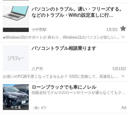
パソコンのトラブル。遅い・フリーズする。
などのトラブル・Wifiの設定直しに行…
小中野駅
1月3日
●Windows10のサポートが 終わり、Windows11のパソコンが欲しいけ
ど… 新しく買うのは、勿体ない。 こんな悩みを、 お持ちの皆さん、
青森
八戸市
小中野駅
パソコン修理
パソコントラブル相談乗ります
古いパソコンなどで Windows 8や Windows 10も Wind...
八戸市
5月13日
お使いのPC調子悪くなってませんか？ SSDに交換して、高速化しち
ゃいましょう！ SSD交換キャンペーン！安価に対応致します！ 古いパ
青森
八戸市
パソコン修理
換装
ローンブラックでも車にノレル
ソコン等で立ち上がりが遅く、ストレスが溜まってイライラしたりし
信販会社でクルマのローンやリースが通らなくてもクル
ていませんか？ ...
マをご利用いただけるサービスがあります！
Ad
（株）ICT