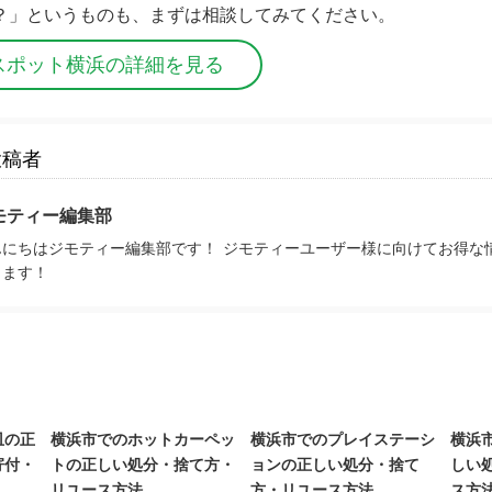
？」というものも、まずは相談してみてください。
スポット横浜の詳細を見る
投稿者
モティー編集部
んにちはジモティー編集部です！ ジモティーユーザー様に向けてお得な
きます！
皿の正
横浜市でのホットカーペッ
横浜市でのプレイステーシ
横浜
寄付・
トの正しい処分・捨て方・
ョンの正しい処分・捨て
しい
リユース方法
方・リユース方法
ス方