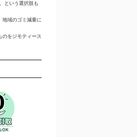
る、という選択肢も
、地域のゴミ減量に
ものをジモティース