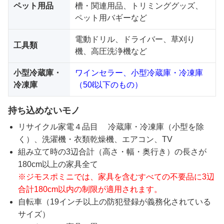
ペット用品
槽・関連用品、トリミンググッズ、
ペット用バギーなど
電動ドリル、ドライバー、草刈り
工具類
機、高圧洗浄機など
小型冷蔵庫・
ワインセラー、小型冷蔵庫・冷凍庫
冷凍庫
（50ℓ以下のもの）
持ち込めないモノ
リサイクル家電４品目 冷蔵庫・冷凍庫（小型を除
く）、洗濯機・衣類乾燥機、エアコン、TV
組み立て時の3辺合計（高さ・幅・奥行き）の長さが
180cm以上の家具全て
※ジモスポミニでは、家具を含むすべての不要品に3辺
合計180cm以内の制限が適用されます。
自転車（19インチ以上の防犯登録が義務化されている
サイズ）