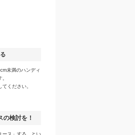
。
きる
0cm未満のハンディ
す。
してください。
スの検討を！
ユース」する、とい