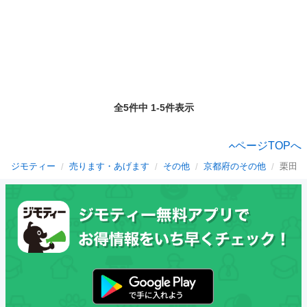
全5件中 1-5件表示
ページTOPへ
ジモティー
売ります・あげます
その他
京都府のその他
栗田駅