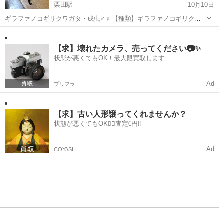
栗田駅
10月10日
ギラファノコギリクワガタ・成虫♂♀ 【種類】ギラファノコギリクワ
ガタ 【♂】97mm 位 9月28日 羽化 【♀】50mm 位 9月20日 羽化
京都
宮津市
栗田駅
その他
ギラファノコギリクワガタ
【引き渡し場所】 ・京都府宮津市 ・大阪府枚方市 （先...
【求】壊れたカメラ、売ってください📷✨
状態が悪くてもOK！最大限買取します
Ad
プリフラ
【求】古い人形譲ってくれませんか？
状態が悪くてもOK🙆‍♀️査定0円‼️
Ad
COYASH