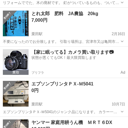
リフォームででた、木の廃材です。 釘がついているものも、ついてい
ないものもあります。 薪ストーブ用に30-100cmくらい、いろいろあり
京都
宮津市
栗田駅
その他
薪ストーブ
とれ太郎 肥料 JA農協 20kg
ます。 薪ストーブしなくなったので、必要な方に差し上げます。 大量
7,000円
にあります。袋に入...
栗田駅
2月16日
不要になったのでお分致します。 引取り場所は、宮津市又は亀岡市に
なります。 お渡しにはお時間がかかると思いますのでご理解頂ける方
京都
宮津市
栗田駅
その他
場所
【家に眠ってる】カメラ買い取ります📷
でお願い致します。 数はご相談に応じます。
状態が悪くてもOK！最大限買取します
Ad
プリフラ
エプソンプリンタＰＸ-Ｍ5041
0円
栗田駅
10月7日
エプソンプリンタＰＸ-Ｍ5041のジャンク品になります。 カラー一色
がノズルつまりにより出ません。発送ができませんので引き取りに来
京都
宮津市
栗田駅
その他
M50
ヤンマー 家庭用耕うん機 ＭＲＴ６DX
られる方をお願いします。