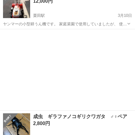
12,000円
栗田駅
3月10日
ヤンマーの小型耕うん機です。 家庭菜園で使用していましたが、 使わ
なくなったので出品します。 しばらく使っていなかったので、サビ等
京都
宮津市
栗田駅
その他
耕うん機
あります。 エンジン始動は確認出来ましたが、 整備が必要だと思われ
ます。 引き渡し時、エンジ...
成虫 ギラファノコギリクワガタ ♂♀ペア
2,800円