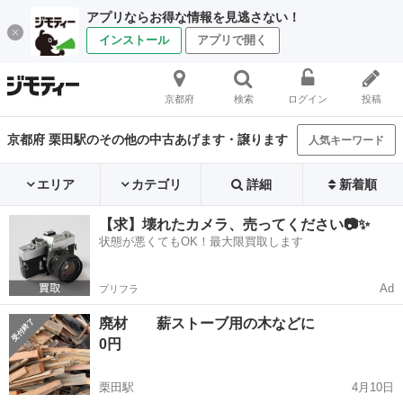
アプリならお得な情報を見逃さない！
インストール
アプリで開く
京都府
検索
ログイン
投稿
京都府 栗田駅のその他の中古あげます・譲ります
人気キーワード
エリア
カテゴリ
詳細
新着順
【求】壊れたカメラ、売ってください📷✨
状態が悪くてもOK！最大限買取します
Ad
プリフラ
廃材 薪ストーブ用の木などに
0円
栗田駅
4月10日