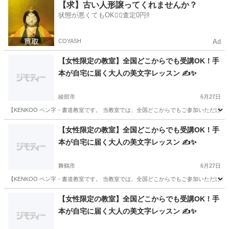
京都
宇治市
ペン字
KEN
【求】古い人形譲ってくれませんか？
状態が悪くてもOK🙆‍♀️査定0円‼️
COYASH
Ad
【女性限定の教室】全国どこからでも受講OK！手
本が自宅に届く大人の美文字レッスン ✍️✨
綾部市
6月27日
【KENKOO ペン字・書道教室です。 当教室では、全国どこからでもご参加いただけ
京都
綾部市
ペン字
KEN
【女性限定の教室】全国どこからでも受講OK！手
本が自宅に届く大人の美文字レッスン ✍️✨
舞鶴市
6月27日
【KENKOO ペン字・書道教室です。 当教室では、全国どこからでもご参加いただけ
京都
舞鶴市
ペン字
KEN
【女性限定の教室】全国どこからでも受講OK！手
本が自宅に届く大人の美文字レッスン ✍️✨