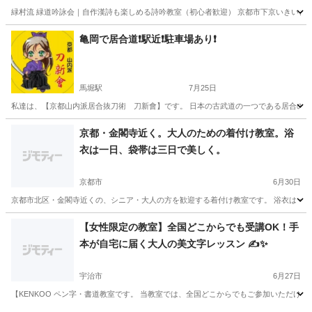
緑村流 緑道吟詠会｜自作漢詩も楽しめる詩吟教室（初心者歓迎） 京都市下京いきいき市民
京都
京都市
京都駅
日本芸能
詩吟
亀岡で居合道❗️駅近❗️駐車場あり❗️
馬堀駅
7月25日
私達は、【京都山内派居合抜刀術 刀新會】です。 日本の古武道の一つである居合の教室です。
京都
亀岡市
馬堀駅
日本文化
居合道
京都・金閣寺近く。大人のための着付け教室。浴
衣は一日、袋帯は三日で美しく。
京都市
6月30日
京都市北区・金閣寺近くの、シニア・大人の方を歓迎する着付け教室です。 浴衣は 一日
京都
京都市
着付け
浴衣
【女性限定の教室】全国どこからでも受講OK！手
本が自宅に届く大人の美文字レッスン ✍️✨
宇治市
6月27日
【KENKOO ペン字・書道教室です。 当教室では、全国どこからでもご参加いただけ