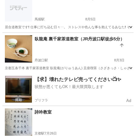
馬堀駅
8月5日
居合道教室です❗️ 仕事に打ち込む日々⋯。 ストレスや色んな事を抱えてるあなた❗️ そ
京都
亀岡市
馬堀駅
その他
居合道
臥龍庵 裏千家茶道教室（JR丹波口駅徒歩5分）
丹波口駅
8月3日
京都五条千本 裏千家茶道教室 臥龍庵(がりゅうあん) 且座喫茶（さざきっさ・しゃざ
京都
京都市
丹波口駅
茶道
裏千家
【求】壊れたテレビ売ってください📺✨
状態が悪くてもOK！最大限買取します
プリフラ
Ad
詩吟教室
京都駅
7月26日