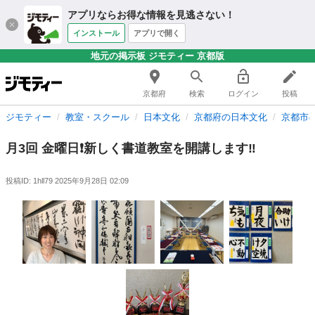
アプリならお得な情報を見逃さない！
インストール
アプリで開く
地元の掲示板 ジモティー 京都版
京都府
検索
ログイン
投稿
ジモティー
教室・スクール
日本文化
京都府の日本文化
京都市
月3回 金曜日❗️新しく書道教室を開講します‼️
投稿ID: 1hll79
2025年9月28日 02:09