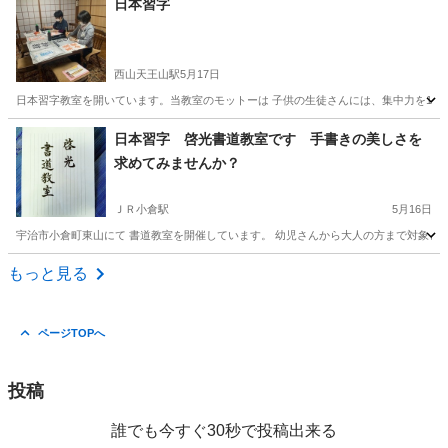
日本習字
西山天王山駅
5月17日
日本習字教室を開いています。当教室のモットーは 子供の生徒さんには、集中力を1番
京都
長岡京市
西山天王山駅
書道
硬筆
日本習字 啓光書道教室です 手書きの美しさを
求めてみませんか？
ＪＲ小倉駅
5月16日
宇治市小倉町東山にて 書道教室を開催しています。 幼児さんから大人の方まで対象とし 
京都
宇治市
ＪＲ小倉駅
書道
日本習字
もっと見る
ページTOPへ
投稿
誰でも今すぐ30秒で投稿出来る