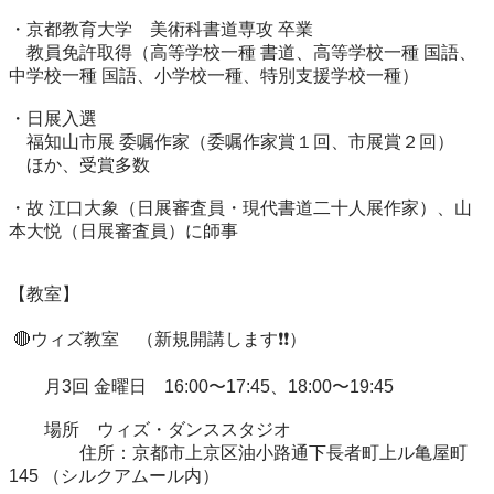
・京都教育大学　美術科書道専攻 卒業

　教員免許取得（高等学校一種 書道、高等学校一種 国語、
中学校一種 国語、小学校一種、特別支援学校一種）

・日展入選

　福知山市展 委嘱作家（委嘱作家賞１回、市展賞２回）

　ほか、受賞多数

・故 江口大象（日展審査員・現代書道二十人展作家）、山
本大悦（日展審査員）に師事

【教室】

 🔴ウィズ教室　（新規開講します❗️❗️）

　　月3回 金曜日　16:00〜17:45、18:00〜19:45

　　場所　ウィズ・ダンススタジオ

　　　　住所：京都市上京区油小路通下長者町上ル亀屋町
145 （シルクアムール内）
