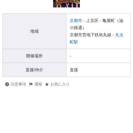
京都市
- 上京区
- 亀屋町（油
小路通）
地域
京都市営地下鉄烏丸線 -
丸太
町駅
開催場所
-
直接/仲介
直接
注意事項
通報
お気に入り