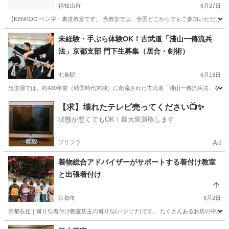
福知山市
6月27日
【KENKOO ペン字・書道教室です。 当教室では、全国どこからでもご参加いただけ
京都
福知山市
ペン字
KEN
未経験・手ぶら体験OK！古武道「淺山一傳流兵
法」京都支部 門下生募集（居合・剣術）
七条駅
6月13日
当道場では、約400年前（戦国時代末期）に創流された古武道「淺山一傳流兵法」を、
京都
京都市
七条駅
その他
剣術
【求】壊れたテレビ売ってください📺✨
状態が悪くてもOK！最大限買取します
プリフラ
Ad
着物総合アドバイザーがサポートする着付け教室
と出張着付け
京都市
6月2日
京都在住｜甫りな着付け教室店主の甫りな(ハジリナ)です。 たくさんあるお店の中からご
京都
京都市
着付け
振袖