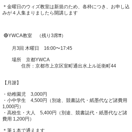
＊金曜日のウィズ教室は新規のため、各枠につき、お申し込
みが４人集まりましたら開講します

 🔴YWCA教室　（残り3席❗️❗️）

　　月3回 木曜日　16:00〜17:45

　　場所　京都YWCA

　　　　住所：京都市上京区室町通出水上ル近衛町44

【月謝】

・幼稚園児　3,000円

・小中学生　4,500円（別途、競書誌代・紙墨代など諸費用 
1,000円）

・高校生・大人　5,400円（別途、競書誌代・紙墨代など諸
費用 1,200円）

＊筆１本で通えます
