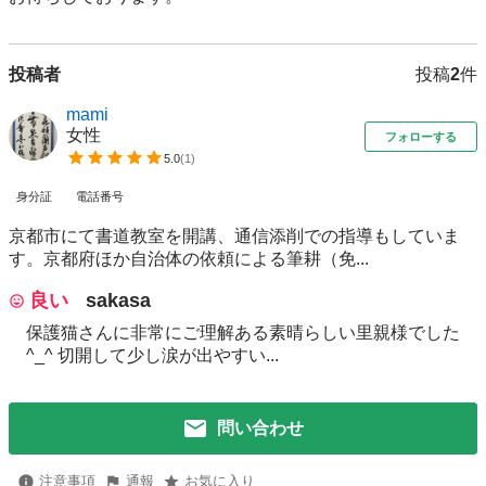
投稿者
投稿
2
件
mami
女性
フォローする
5.0
(
1
)
身分証
電話番号
京都市にて書道教室を開講、通信添削での指導もしていま
す。京都府ほか自治体の依頼による筆耕（免...
良い
sakasa
保護猫さんに非常にご理解ある素晴らしい里親様でした
^_^ 切開して少し涙が出やすい...
問い合わせ
注意事項
通報
お気に入り