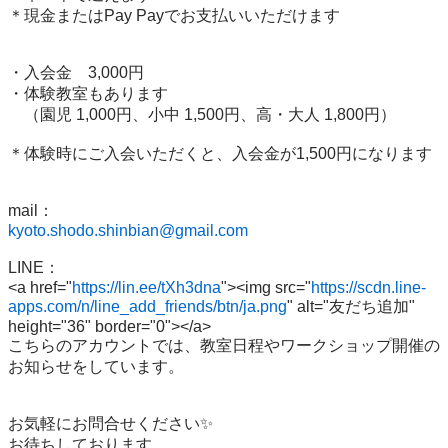
＊現金またはPay Payでお支払いいただけます

・入会金　3,000円

・体験教室もあります

　（園児 1,000円、小中 1,500円、高・大人 1,800円）

＊体験時にご入会いただくと、入会金が1,500円になります

kyoto.shodo.shinbian@gmail.com
LINE：

<a href="
https://lin.ee/tXh3dna
"><img src="
https://scdn.line-
apps.com/n/line_add_friends/btn/ja.png
" alt="友だち追加" 
height="36" border="0"></a>

こちらのアカウントでは、教室日程やワークショップ開催の
お知らせをしています。

お気軽にお問合せください✨

お待ちしております。