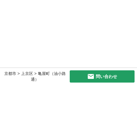
京都市 > 上京区 > 亀屋町（油小路
問い合わせ
通）
初めての方へ
利用規約
プライバシーポリシー
プライバシー・ステートメント
健全化に資する運用方針
お問い合わせ
運営会社
サイトマップ