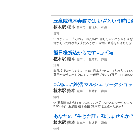
玉泉院植木会館では いざという時に備
植木駅
熊本
熊本市
植木駅
葬儀
無料
いつかくる、『その時』のために ⁡ 誰しもがいつか終わりを
何かあった時は大丈夫だろうか？ 家族に迷惑をかけたくない ⁡
熊日様折込からです𓂃𓈒◌❍𓐍
植木駅
熊本
熊本市
植木駅
葬儀
無料
熊日様折込からです𓂃𓈒◌❍𓐍 ⁡ 日本人の5人に1人は入
費用が大幅にオトクに！？ 一般葬プラン36万円 PR36COU
◌❍𓐍️𓂃𓈒𓏸終活 マルシェ ワークショップ
植木駅
熊本
熊本市
植木駅
葬儀
無料
🌿 ܸ玉泉院植木会館 ܸ🌿 ◌❍𓐍️𓂃𓈒𓏸終活 マルシェ ワークショ
5:00 場所: 玉泉院 植木会館 (熊本市北区植木町滴水4...
あなたの『生きた証』残しませんか？
植木駅
熊本
熊本市
植木駅
葬儀
無料