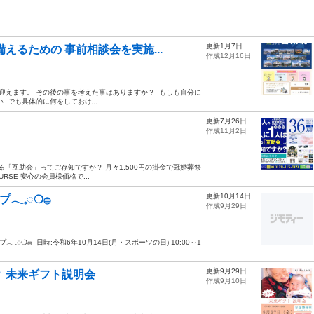
更新1月7日
えるための 事前相談会を実施...
作成12月16日
迎えます。 その後の事を考えた事はありますか？ ⁡ もしも自分に
 でも具体的に何をしておけ...
更新7月26日
作成11月2日
っている「互助会」ってご存知ですか？ 月々1,500円の掛金で冠婚葬祭
RSE 安心の会員様価格で...
更新10月14日
𓂃𓈒◌❍𓐍
作成9月29日
ップ𓂃𓈒◌❍𓐍 ⁡ 日時:令和6年10月14日(月・スポーツの日) 10:00～1
更新9月29日
 未来ギフト説明会
作成9月10日