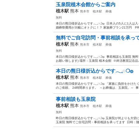
玉泉院植木会館からご案内
植木駅
熊本
熊本市
植木駅
葬儀
無料
本日の熊日様折込からです𓂃𓈒◌❍𓐍 ⁡ 日本人の5人に1
婚葬祭費用が大幅にオトクに！？ 家族葬プラン21万円 PR21C
無料でご自宅訪問・事前相談を承っ
植木駅
熊本
熊本市
植木駅
葬儀
無料
本日の熊日様折込からです𓂃𓈒◌❍𓐍 ⁡ 事前相談も玉泉院
お願い致します) 場所：玉泉院 植木会館 ⁡ ※終活教室記念品と
本日の熊日様折込からです𓂃𓈒◌❍𓐍
植木駅
熊本
熊本市
植木駅
葬儀
本日の熊日様折込からです𓂃𓈒◌❍𓐍 「家族に負担をかけ
のご依頼、 24時間承ります。 ⁡ ～お葬儀は、玉泉院。～ ⁡ 事
事前相談も玉泉院
植木駅
熊本
熊本市
植木駅
葬儀
無料
昨日の熊日様折込からです𓂃𓈒◌❍𓐍 玉泉院が何よりも大
玉泉院 無料でご自宅訪問・事前相談を承ってます ⁡ 日時：随