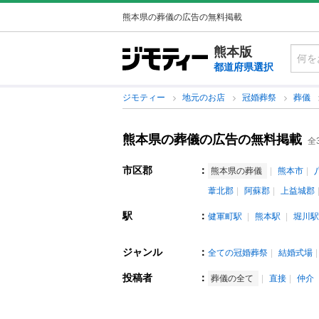
熊本県の葬儀の広告の無料掲載
熊本版
都道府県選択
ジモティー
地元のお店
冠婚葬祭
葬儀
熊本県の葬儀の広告の無料掲載
全
市区郡
：
熊本県の葬儀
熊本市
葦北郡
阿蘇郡
上益城郡
駅
：
健軍町駅
熊本駅
堀川駅
ジャンル
：
全ての冠婚葬祭
結婚式場
投稿者
：
葬儀の全て
直接
仲介