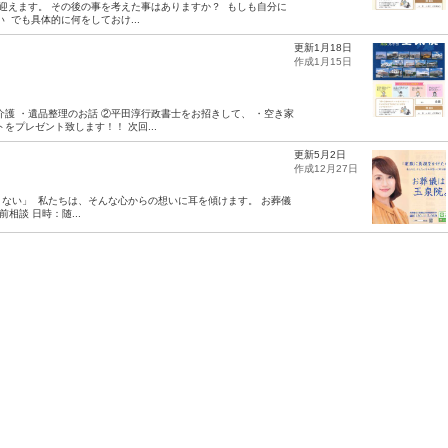
迎えます。 その後の事を考えた事はありますか？ ⁡ もしも自分に
 でも具体的に何をしておけ...
更新1月18日
！
作成1月15日
護 ・遺品整理のお話 ②平田淳行政書士をお招きして、 ・空き家
プレゼント致します！！ 次回...
更新5月2日
作成12月27日
たくない」 ⁡ 私たちは、そんな心からの想いに耳を傾けます。 お葬儀
前相談 日時：随...