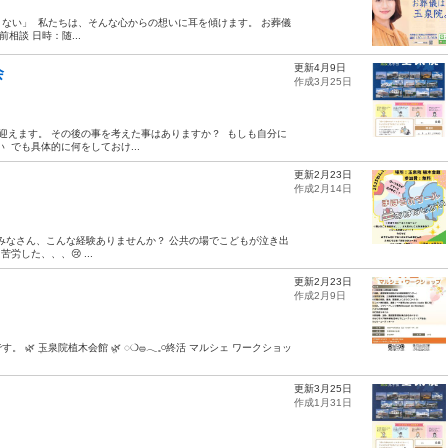
たくない」 ⁡ 私たちは、そんな心からの想いに耳を傾けます。 お葬儀
前相談 日時：随...
更新4月9日
会
作成3月25日
迎えます。 その後の事を考えた事はありますか？ ⁡ もしも自分に
 でも具体的に何をしておけ...
更新2月23日
作成2月14日
無料 みなさん、こんな経験ありませんか？ 公共の場でこどもが泣き出
した、、、😢 ...
更新2月23日
作成2月9日
ܸ玉泉院植木会館 ܸ🌿 ◌❍𓐍️𓂃𓈒𓏸終活 マルシェ ワークショッ
更新3月25日
作成1月31日