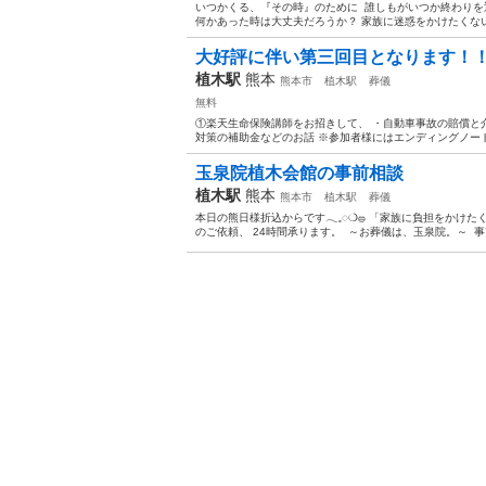
いつかくる、『その時』のために ⁡ 誰しもがいつか終わりを
何かあった時は大丈夫だろうか？ 家族に迷惑をかけたくない ⁡
大好評に伴い第三回目となります！
植木駅
熊本
熊本市
植木駅
葬儀
無料
①楽天生命保険講師をお招きして、 ・自動車事故の賠償と介
対策の補助金などのお話 ※参加者様にはエンディングノートを
玉泉院植木会館の事前相談
植木駅
熊本
熊本市
植木駅
葬儀
本日の熊日様折込からです𓂃𓈒◌❍𓐍 「家族に負担をかけ
のご依頼、 24時間承ります。 ⁡ ～お葬儀は、玉泉院。～ ⁡ 事