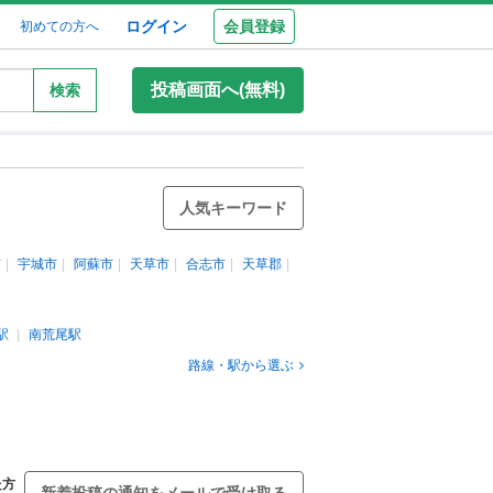
ログイン
会員登録
初めての方へ
投稿画面へ(無料)
検索
人気キーワード
市
宇城市
阿蘇市
天草市
合志市
天草郡
駅
南荒尾駅
路線・駅から選ぶ
た方
新着投稿の通知をメールで受け取る