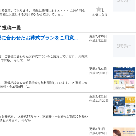
1
を多数頂いております。 簡単に説明しますと・・・ ご紹介料金
者様にお渡しする方針でやらせて頂いていま...
お気に入り
了投稿一覧
更新7月30日
に合わせたお葬式プランをご用意...
作成2月21日
算・ご要望に合わせたお葬式プランをご用意しています。 火葬式
で対応。 そして、 🌸...
更新2月21日
作成12月31日
は、 葬儀相談会＆会館見学会を無料開催しています。 ✔ 事前に知
料・参加費0円 「...
更新2月21日
作成11月22日
たお葬式を。 火葬式17万円〜、家族葬・一日葬など幅広く対応い
も承ります。 今だか...
更新3月1日
作成4月26日