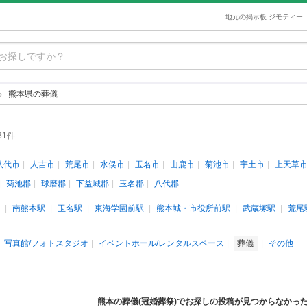
地元の掲示板 ジモティー
熊本県の葬儀
31件
八代市
人吉市
荒尾市
水俣市
玉名市
山鹿市
菊池市
宇土市
上天草
菊池郡
球磨郡
下益城郡
玉名郡
八代郡
南熊本駅
玉名駅
東海学園前駅
熊本城・市役所前駅
武蔵塚駅
荒尾
写真館/フォトスタジオ
イベントホール/レンタルスペース
葬儀
その他
熊本の葬儀(冠婚葬祭)でお探しの投稿が見つからなかっ