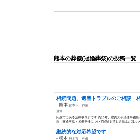
熊本の葬儀(冠婚葬祭)の投稿一覧
相続問題、遺産トラブルのご相談 
-
熊本
熊本市
葬儀
無料
阿蘇市にある法律事務所です 約10年、都内大手法律事務
理・交通事故・労働事件について経験を積む弁護士が対応させ
継続的な対応希望です
-
熊本
熊本市
葬儀