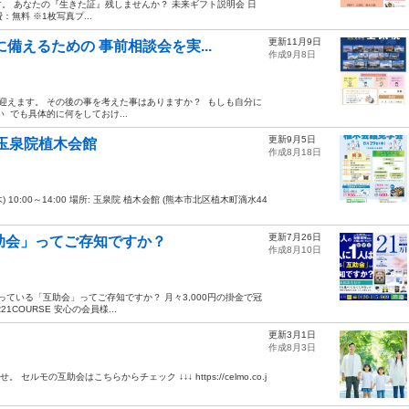
。 あなたの『生きた証』残しませんか？ 未来ギフト説明会 日
費：無料 ※1枚写真プ...
更新11月9日
備えるための 事前相談会を実...
作成9月8日
迎えます。 その後の事を考えた事はありますか？ ⁡ もしも自分に
 でも具体的に何をしておけ...
更新9月5日
n玉泉院植木会館
作成8月18日
29日(木) 10:00～14:00 場所: 玉泉院 植木会館 (熊本市北区植木町滴水44
更新7月26日
助会」ってご存知ですか？
作成8月10日
人は入っている「互助会」ってご存知ですか？ 月々3,000円の掛金で冠
COURSE 安心の会員様...
更新3月1日
作成8月3日
モの互助会はこちらからチェック ↓↓↓ https://celmo.co.j