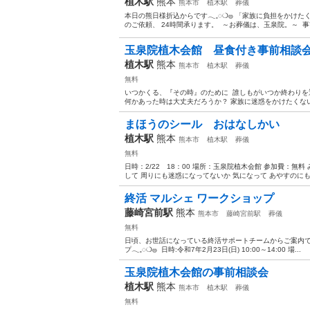
植木駅
熊本
熊本市
植木駅
葬儀
本日の熊日様折込からです𓂃𓈒◌❍𓐍 「家族に負担をかけ
のご依頼、 24時間承ります。 ⁡ ～お葬儀は、玉泉院。～ ⁡ 事
玉泉院植木会館 昼食付き事前相談
植木駅
熊本
熊本市
植木駅
葬儀
無料
いつかくる、『その時』のために ⁡ 誰しもがいつか終わりを
何かあった時は大丈夫だろうか？ 家族に迷惑をかけたくない ⁡
まほうのシール おはなしかい
植木駅
熊本
熊本市
植木駅
葬儀
無料
日時：2/22 18：00 場所：玉泉院植木会館 参加費：
して 周りにも迷惑になってないか 気になって あやすのにも苦労
終活 マルシェ ワークショップ
藤崎宮前駅
熊本
熊本市
藤崎宮前駅
葬儀
無料
日頃、お世話になっている終活サポートチームからご案内です。 🌿 
プ𓂃𓈒◌❍𓐍 ⁡ 日時:令和7年2月23日(日) 10:00～14:00 場...
玉泉院植木会館の事前相談会
植木駅
熊本
熊本市
植木駅
葬儀
無料