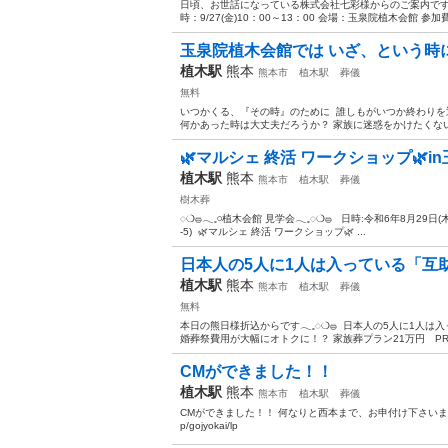
日頃、お世話になっている株式会社七彩様からのご案内です
時：9/27(金)10：00～13：00 会場：玉泉院植木会館 参加
玉泉院植木会館では いざ、という時に
植木駅
熊本
熊本市
植木駅
葬儀
無料
いつかくる、『その時』のために ⁡ 誰しもがいつか終わりを
何かあった時は大丈夫だろうか？ 家族に迷惑をかけたくない ⁡
🌿マルシェ 終活 ワークショップ🌿i
植木駅
熊本
熊本市
植木駅
葬儀
樹木葬
◌❍𓐍️𓂃𓈒𓏸植木会館 見学会𓂃𓈒◌❍𓐍 ⁡ ⁡ 日時:令和6年8月
-5) ⁡ 🌿マルシェ 終活 ワークショップ🌿 ...
日本人の5人に1人は入っている「互
植木駅
熊本
熊本市
植木駅
葬儀
無料
本日の熊日様折込からです𓂃𓈒◌❍𓐍 ⁡ 日本人の5人に1
婚葬祭費用が大幅にオトクに！？ 家族葬プラン21万円 PR21
CMができました！！
植木駅
熊本
熊本市
植木駅
葬儀
CMができました！！ 何なりと西本まで、お申付け下さいませ。 セル
p/gojyokai/lp