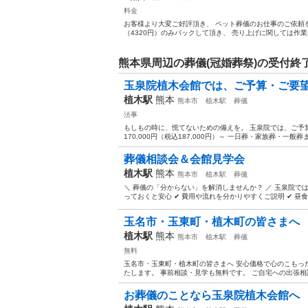
料金
お客様より大変ご好評頂き、 ペット葬儀のお仕事のご依頼
（4320円）のみバックして頂き、 売り上げに関しては作業
熊本県周辺の葬儀(冠婚葬祭)の受付終
玉泉院植木会館では、ご予算・ご要望
植木駅
熊本
熊本市
植木駅
葬儀
法事
もしもの時に、慌てないための備えを。 玉泉院では、ご予
170,000円（税込187,000円）～ 一日葬・家族葬・一般葬ま
葬儀相談会＆会館見学会
植木駅
熊本
熊本市
植木駅
葬儀
＼ 葬儀の「分からない」を解消しませんか？ ／ 玉泉院で
っておくと安心 ✔ 費用や流れを分かりやすくご説明 ✔ 昼食無
玉名市・玉東町・植木町の皆さまへ
植木駅
熊本
熊本市
植木駅
葬儀
無料
玉名市・玉東町・植木町の皆さまへ 安心価格で心のこもっ
たします。 事前相談・見学も無料です。 ご自宅への出張相談
お葬儀のことなら玉泉院植木会館へ