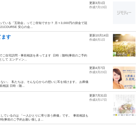
更新3月1日
作成7月13日
人は入っている「互助会」ってご存知ですか？ 月々3,000円の掛金で冠
OURSE 安心の会...
更新10月14日
てます
作成6月1日
 無料でご自宅訪問・事前相談を承ってます ⁡ 日時：随時(事前のご予約
して エンディン...
更新4月7日
作成3月23日
たくない」 ⁡ 私たちは、そんな心からの想いに耳を傾けます。 お葬儀
前相談 日時：随...
更新7月31日
作成3月17日
切にしているのは 「一人ひとりに寄り添う葬儀」です。 ⁡ 事前相談も
時(事前のご予約お願い致しま...