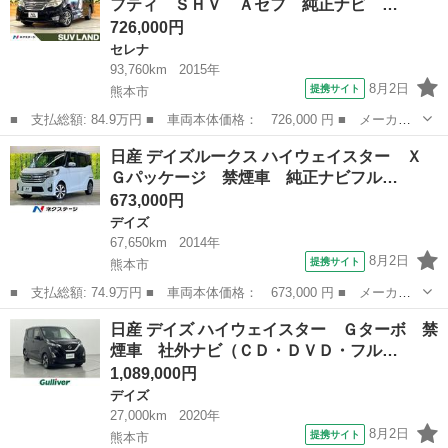
フティ ＳＨＶ Ａセフ 純正ナビ …
ＣＶＴ 盗難...
726,000円
セレナ
93,760km
2015年
8月2日
提携サイト
熊本市
■ 支払総額: 84.9万円 ■ 車両本体価格： 726,000 円 ■ メーカー
名： 日産 ■ 車種名： セレナ ■ グレード名： ハイウェイスタ
熊本
熊本市
セレナ
日産 デイズルークス ハイウェイスター Ｘ
ー Ｖセレ＋セーフティ ＳＨＶ Ａセフ 純正ナビ 全周囲カメ
Ｇパッケージ 禁煙車 純正ナビフル…
ラ フルセグ ...
673,000円
デイズ
67,650km
2014年
8月2日
提携サイト
熊本市
■ 支払総額: 74.9万円 ■ 車両本体価格： 673,000 円 ■ メーカー
名： 日産 ■ 車種名： デイズルークス ■ グレード名： ハイウ
熊本
熊本市
デイズ
日産 デイズ ハイウェイスター Ｇターボ 禁
ェイスター Ｘ Ｇパッケージ 禁煙車 純正ナビフルセグ アラウ
煙車 社外ナビ（ＣＤ・ＤＶＤ・フル…
ンドビューモ...
1,089,000円
デイズ
27,000km
2020年
8月2日
提携サイト
熊本市