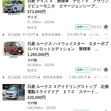
日産 デイズ Ｘ 禁煙車 ナビＴＶ アラウン
Ｘ 禁煙車 純正ナビフルセグ アラウンドビューモニタ インテリ
ドビューモニタ エマージェンシーブ…
ジェントエマー...
573,000円
デイズ
67,700km
2015年
8月1日
提携サイト
熊本市
■ 支払総額: 67.9万円 ■ 車両本体価格： 573,000 円 ■ メーカー
名： 日産 ■ 車種名： デイズ ■ グレード名： Ｘ 禁煙車 ナ
熊本
熊本市
デイズ
日産 ルークス ハイウェイスター Ｇターボプ
ビＴＶ アラウンドビューモニタ エマージェンシーブレーキ スマ
ロパイロットエディション 禁煙車 …
ートキー オ...
1,265,000円
その他
58,000km
2022年
8月1日
提携サイト
熊本市
■ 支払総額: 129.8万円 ■ 車両本体価格： 1,265,000 円 ■ メーカ
ー名： 日産 ■ 車種名： ルークス ■ グレード名： ハイウェイ
熊本
熊本市
その他
日産 ルークス Ｘアイドリングストップ 左側
スター Ｇターボプロパイロットエディション 禁煙車 純正９型ナ
電動スライドドア ＥＴＣ スマート…
ビ プロ...
220,000円
その他
148,000km
2013年