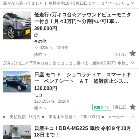
新車から乗ってました！ 車検令和10年6月26日まで！ まだたっぷりあ
ります。
熊本
熊本市
西里駅
日産
低走行7万キロ台☆アラウンドビューモニタ
ー付き！月々1万円〜分割払い可❗️ 車…
398,000円
その他
72,323km
2014年
熊本市
8月7日
26年式❗️ 低走行7万キロ台☆全てコミコミ乗り出し価格‼️分割可❗️ 車検2
年付き【名義変更代込み】大人気☆日産 デイズ ハイウェイスターG☆
熊本
熊本市
その他
日産 モコ Ｅ ショコラティエ スマートキ
日産純正ナビ付き☆走行中DVD見れます☆ステアリングスイッチ付き
ー ベンチシート ＡＴ 盗難防止シス…
☆便利なバックカ...
130,000円
モコ
128,155km
2010年
7月11日
提携サイト
熊本市
■ 支払総額: 15万円 ■ 車両本体価格： 130,000 円 ■ メーカー
名： 日産 ■ 車種名： モコ ■ グレード名： Ｅ ショコラティ
熊本
熊本市
モコ
日産モコ！DBA-MG22S 車検 令和９年10月
エ スマートキー ベンチシート ＡＴ 盗難防止システム ＡＢ
18日まで！
Ｓ 衝突安全ボディ...