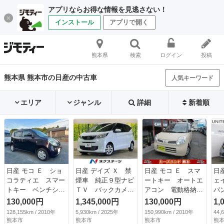
アプリならお得な情報を見逃さない！
インストール
アプリで開く
熊本県
検索
ログイン
投稿
熊本県 熊本市の日産の中古車
人気キーワード
エリア
ジャンル
詳細
新着順
日産 モコ Ｅ ショ
日産 デイズ Ｘ 禁
日産 モコ Ｅ スマ
日
コラティエ スマー
煙車 純正９型ナビ
ートキー オートエ
ェ
トキー ベンチシー
ＴＶ バックカメ
アコン 電動格納ミ
バ
ト ＡＴ 盗難防止
ラ インテリジェン
ラー パワーウィン
ロ
130,000円
1,345,000円
130,000円
1,
システム ＡＢＳ
トエマージェンシー
ドウ ベンチシート
防
128,155km / 2010年
5,930km / 2025年
150,990km / 2010年
44,
衝突安全ボディ エ
ブレーキ フロント
（検9.1）
ー
熊本市
熊本市
熊本市
熊