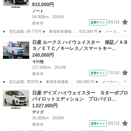
815,000円
ノート
58,000km
2016年
8月1日
提携サイト
熊本市
■ 支払総額: 89.7万円 ■ 車両本体価格： 815,000 円 ■ メーカー
名： 日産 ■ 車種名： ノート ■ グレード名： ｅ－パワー メ
熊本
熊本市
ノート
日産 ルークス ハイウェイスター 保証／ＡＢ
ダリスト 純正ナビ（ＣＤ・ＤＶＤ・フルセグ・ＢＴ・ＳＤ）アラウ
Ｓ／ＥＴＣ／キーレス／スマートキー…
ンドビューモ...
240,000円
その他
127,000km
2013年
7月3日
提携サイト
熊本市
■ 支払総額: 30万円 ■ 車両本体価格： 240,000 円 ■ メーカー
名： 日産 ■ 車種名： ルークス ■ グレード名： ハイウェイス
熊本
熊本市
その他
日産 デイズ ハイウェイスター Ｇターボプロ
ター 保証／ＡＢＳ／ＥＴＣ／キーレス／スマートキー／プッシュス
パイロットエディション プロパイロ…
タート／エアコン...
1,027,000円
デイズ
26,000km
2019年
8月1日
提携サイト
熊本市