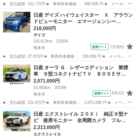
■ 支払総額: 101.7万円 ■ 車両本体価格： 946,000 円 ■ メーカー
名： 日産 ■ 車種名： デイズルークス ■ グレード名： ６６
熊本
熊本市
デイズ
日産 デイズ ハイウェイスター Ｘ アラウン
０ ハイウェイスター Ｘターボ ドラレコ ＥＴＣ アラウンドビ
ドビューモニター エマージェンシー…
ューモニター...
218,000円
デイズ
110,613km
2016年
7月30日
提携サイト
熊本市
■ 支払総額: 27.8万円 ■ 車両本体価格： 218,000 円 ■ メーカー
名： 日産 ■ 車種名： デイズ ■ グレード名： ハイウェイスタ
熊本
熊本市
デイズ
日産 オーラ Ｇ レザーエディション 禁煙
ー Ｘ アラウンドビューモニター エマージェンシーブレーキ ナ
車 ９型コネクトナビＴＶ ＢＯＳＥサ…
ビ テレビ ...
2,071,000円
23,450km
2023年
8月1日
提携サイト
熊本市
■ 支払総額: 222.9万円 ■ 車両本体価格： 2,071,000 円 ■ メーカ
ー名： 日産 ■ 車種名： オーラ ■ グレード名： Ｇ レザーエ
熊本
熊本市
日産
日産 エクストレイル ２０Ｘｉ 純正９型ナ
ディション 禁煙車 ９型コネクトナビＴＶ ＢＯＳＥサウンド プ
ビ 後席モニター 全周囲カメラ フル…
ロパイロ...
2,313,000円
エクストレイル