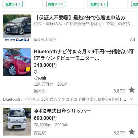
アコン パワーステ
／バックソナー 純
ト
提携サイト
提携サイト
提携サイト
提
アリング （検8.11）
正１４インチＡＷ
Ｅ
スマートキー オー
コ
【保証人不要🙆】最短2分で仮審査申込み
トエアコン Ｂｌｕ
ス
税金・車検込み（自賠責保険料を除く）で毎月の支払額
ｅｔｏｏｔｈ ＨＤ
ー
は一定の自社ローン🚗
ＭＩ入力 （検10.9）
付
Ad
株式会社IDOM
Bluetoothナビ付き☆月々9千円〜分割払い可
❗️アラウンドビューモニター…
348,000円
その他
124,777km
2014年
熊本市
8月7日
Bluetoothナビ付き☆ 26年式☆全てコミコミ乗り出し価格‼️分割可❗️ 車
検2年付き【名義変更代込み】大人気☆日産 デイズルークス
熊本
熊本市
その他
令和2年式日産クリッパー
X☆Bluetoothナビ付き☆走行中DVD見れます☆ETC付き☆アラウンド
600,000円
ビューモニ...
78,800km
2020年
西里駅
8月7日