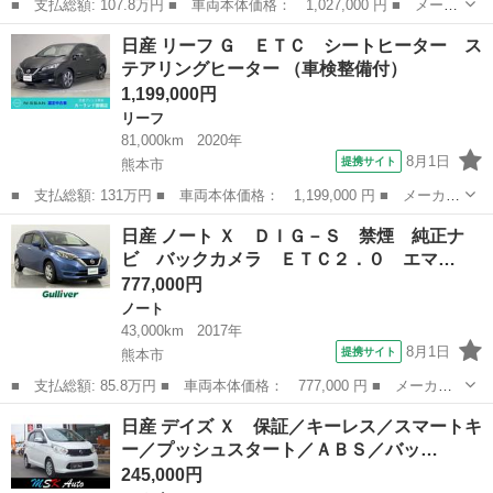
■ 支払総額: 107.8万円 ■ 車両本体価格： 1,027,000 円 ■ メーカ
ー名： 日産 ■ 車種名： デイズ ■ グレード名： ハイウェイス
熊本
熊本市
デイズ
日産 リーフ Ｇ ＥＴＣ シートヒーター ス
ター Ｇターボプロパイロットエディション プロパイロット 純正
テアリングヒーター （車検整備付）
８インチ...
1,199,000円
リーフ
81,000km
2020年
8月1日
提携サイト
熊本市
■ 支払総額: 131万円 ■ 車両本体価格： 1,199,000 円 ■ メーカー
名： 日産 ■ 車種名： リーフ ■ グレード名： Ｇ ＥＴＣ シ
熊本
熊本市
リーフ
日産 ノート Ｘ ＤＩＧ－Ｓ 禁煙 純正ナ
ートヒーター ステアリングヒーター ■ 排気量： EV ■ ドア枚
ビ バックカメラ ＥＴＣ２．０ エマ…
数： ...
777,000円
ノート
43,000km
2017年
8月1日
提携サイト
熊本市
■ 支払総額: 85.8万円 ■ 車両本体価格： 777,000 円 ■ メーカー
名： 日産 ■ 車種名： ノート ■ グレード名： Ｘ ＤＩＧ－
熊本
熊本市
ノート
日産 デイズ Ｘ 保証／キーレス／スマートキ
Ｓ 禁煙 純正ナビ バックカメラ ＥＴＣ２．０ エマブレ 車線
ー／プッシュスタート／ＡＢＳ／バッ…
逸脱警報 純正...
245,000円