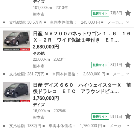
デイズ
101,000km
2013年
7月3日
提携サイト
熊本市
■ 支払総額: 30.5万円 ■ 車両本体価格： 245,000 円 ■ メーカー
名： 日産 ■ 車種名： デイズ ■ グレード名： Ｘ 保証／キー
熊本
熊本市
デイズ
日産 ＮＶ２００バネットワゴン １．６ １６
レス／スマートキー／プッシュスタート／ＡＢＳ／バックカメラ／全
Ｘ－２Ｒ ワイド保証１年付き ＥＴ…
方位カメラ／...
2,680,000円
その他
22,000km
2023年
8月1日
提携サイト
熊本市
■ 支払総額: 281.7万円 ■ 車両本体価格： 2,680,000 円 ■ メーカ
ー名： 日産 ■ 車種名： ＮＶ２００バネットワゴン ■ グレード
熊本
熊本市
その他
日産 デイズ ６６０ ハイウェイスターＸ 前
名： １．６ １６Ｘ－２Ｒ ワイド保証１年付き ＥＴＣ ドラレ
後ドラレコ ＥＴＣ アラウンドビュ…
コ アイ...
1,760,000円
デイズ
16,000km
2025年
8月1日
提携サイト
熊本市
■ 支払総額: 183万円 ■ 車両本体価格： 1,760,000 円 ■ メーカー
名： 日産 ■ 車種名： デイズ ■ グレード名： ６６０ ハイウ
熊本
熊本市
デイズ