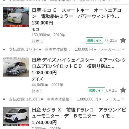
ー名： 日産 ■ 車種名： デイズ ■ グレード名： Ｘ 禁煙車
熊本
熊本市
デイズ
日産 モコ Ｅ スマートキー オートエアコ
純正９型ナビＴＶ バックカメラ インテリジェントエマージェンシ
ン 電動格納ミラー パワーウィンドウ…
ーブレー...
130,000円
モコ
150,990km
2010年
7月21日
提携サイト
熊本市
■ 支払総額: 17万円 ■ 車両本体価格： 130,000 円 ■ メーカー
名： 日産 ■ 車種名： モコ ■ グレード名： Ｅ スマートキ
熊本
熊本市
モコ
日産 デイズ ハイウェイスター Ｘアーバンク
ー オートエアコン 電動格納ミラー パワーウィンドウ ベンチシ
ロムプロパイロットＥＤ 横滑り防止…
ート ■ 排気量：...
1,080,000円
デイズ
44,649km
2021年
8月2日
提携サイト
熊本市
■ 支払総額: 115万円 ■ 車両本体価格： 1,080,000 円 ■ メーカー
名： 日産 ■ 車種名： デイズ ■ グレード名： ハイウェイスタ
熊本
熊本市
デイズ
日産 サクラ Ｘ 前後ドラレコ アラウンドビ
ー ＸアーバンクロムプロパイロットＥＤ 横滑り防止 衝突軽減ブ
ューモニター デ Ｂモニター イモ…
レーキ Ｌ...
1,740,000円
7,000km
2025年