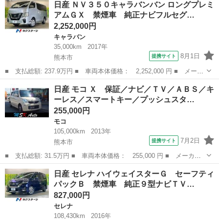
日産 ＮＶ３５０キャラバンバン ロングプレミ
ェイスターＸ 前後ドラレコ ＥＴＣ アラウンドビューモニタ テ
アムＧＸ 禁煙車 純正ナビフルセグ…
レビ アラ...
2,252,000円
キャラバン
35,000km
2017年
8月1日
提携サイト
熊本市
■ 支払総額: 237.9万円 ■ 車両本体価格： 2,252,000 円 ■ メーカ
ー名： 日産 ■ 車種名： ＮＶ３５０キャラバンバン ■ グレード
熊本
熊本市
キャラバン
日産 モコ Ｘ 保証／ナビ／ＴＶ／ＡＢＳ／キ
名： ロングプレミアムＧＸ 禁煙車 純正ナビフルセグ アラウン
ーレス／スマートキー／プッシュスタ…
ドビュー...
255,000円
モコ
105,000km
2013年
7月2日
提携サイト
熊本市
■ 支払総額: 31.5万円 ■ 車両本体価格： 255,000 円 ■ メーカー
名： 日産 ■ 車種名： モコ ■ グレード名： Ｘ 保証／ナビ／
熊本
熊本市
モコ
日産 セレナ ハイウェイスターＧ セーフティ
ＴＶ／ＡＢＳ／キーレス／スマートキー／プッシュスタート／エアコ
パックＢ 禁煙車 純正９型ナビＴＶ…
ン／パワース...
827,000円
セレナ
108,430km
2016年