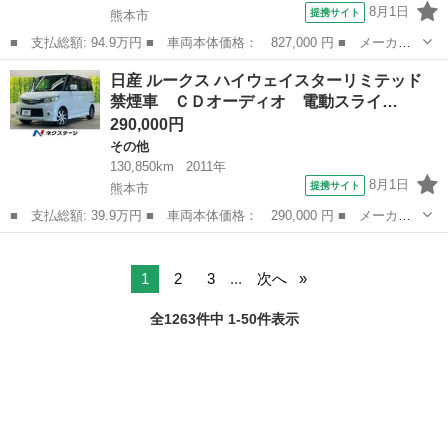
8月1日
提携サイト
熊本市
■ 支払総額: 94.9万円 ■ 車両本体価格： 827,000 円 ■ メーカー
名： 日産 ■ 車種名： セレナ ■ グレード名： ハイウェイスタ
熊本
熊本市
セレナ
日産 ルークス ハイウェイスターリミテッド
ーＧ セーフティパックＢ 禁煙車 純正９型ナビＴＶ 純正１１型
禁煙車 ＣＤオーディオ 電動スライ…
後席モニター...
290,000円
その他
130,850km
2011年
8月1日
提携サイト
熊本市
■ 支払総額: 39.9万円 ■ 車両本体価格： 290,000 円 ■ メーカー
名： 日産 ■ 車種名： ルークス ■ グレード名： ハイウェイス
熊本
熊本市
その他
ターリミテッド 禁煙車 ＣＤオーディオ 電動スライドドア ＨＩ
Ｄヘッド 純...
1
2
3
...
次へ
全1263件中 1-50件表示