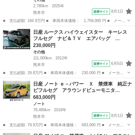
2,780km
2025年
8月1日
提携サイト
熊本市
■ 支払総額: 184.9万円 ■ 車両本体価格： 1,759,000 円 ■ メーカ
ー名： 日産 ■ 車種名： ルークス ■ グレード名： Ｘ 快適パ
熊本
熊本市
その他
日産 ルークス ハイウェイスター キーレス
ック 禁煙車 純正９型ナビＴＶ アラウンドビューモニタ ハンズ
フルセグ ナビ＆ＴＶ エアバッグ …
フリー電...
230,000円
その他
111,000km
2012年
6月5日
提携サイト
熊本市
■ 支払総額: 29.8万円 ■ 車両本体価格： 230,000 円 ■ メーカー
名： 日産 ■ 車種名： ルークス ■ グレード名： ハイウェイス
熊本
熊本市
その他
日産 ノート ｅ－パワー Ｘ 禁煙車 純正ナ
ター キーレス フルセグ ナビ＆ＴＶ エアバッグ オートマ フ
ビフルセグ アラウンドビューモニタ…
ル装備 ＨＩ...
683,000円
ノート
78,480km
2018年
8月1日
提携サイト
熊本市
■ 支払総額: 79.9万円 ■ 車両本体価格： 683,000 円 ■ メーカー
名： 日産 ■ 車種名： ノート ■ グレード名： ｅ－パワー
熊本
熊本市
ノート