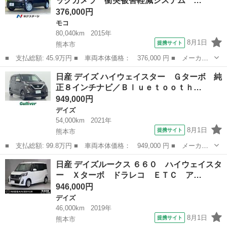
ックカメラ 衝突被害軽減システム …
ウィンドウ／エア...
376,000円
モコ
80,040km
2015年
8月1日
提携サイト
熊本市
■ 支払総額: 45.9万円 ■ 車両本体価格： 376,000 円 ■ メーカー
名： 日産 ■ 車種名： モコ ■ グレード名： ドルチェＸ 禁煙
熊本
熊本市
モコ
日産 デイズ ハイウェイスター Ｇターボ 純
車 純正ナビ バックカメラ 衝突被害軽減システム スマートキ
正８インチナビ／Ｂｌｕｅｔｏｏｔｈ…
ー ＨＩＤヘッ...
949,000円
デイズ
54,000km
2021年
8月1日
提携サイト
熊本市
■ 支払総額: 99.8万円 ■ 車両本体価格： 949,000 円 ■ メーカー
名： 日産 ■ 車種名： デイズ ■ グレード名： ハイウェイスタ
熊本
熊本市
デイズ
日産 デイズルークス ６６０ ハイウェイスタ
ー Ｇターボ 純正８インチナビ／Ｂｌｕｅｔｏｏｔｈ／ＣＤ／ＤＶ
ー Ｘターボ ドラレコ ＥＴＣ ア…
Ｄ／フルセグ...
946,000円
デイズ
46,000km
2019年
8月1日
提携サイト
熊本市