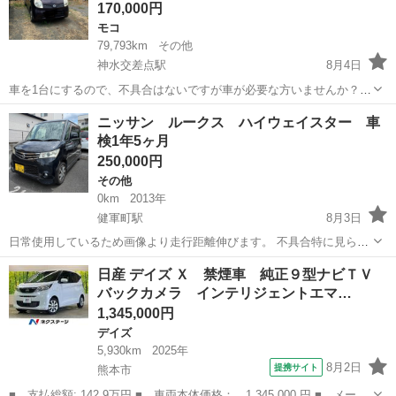
170,000円
モコ
79,793km
その他
神水交差点駅
8月4日
車を1台にするので、不具合はないですが車が必要な方いませんか？？
車検 令和９年10月18日まで。 走行距離 79793km。 未事故車。 キー
熊本
熊本市
神水交差点駅
モコ
ニッサン ルークス ハイウェイスター 車
レスの電池は変えてないない為、電池は切れています。 その他、故障
検1年5ヶ月
なし。...
250,000円
その他
0km
2013年
健軍町駅
8月3日
日常使用しているため画像より走行距離伸びます。 不具合特に見られ
ません。 年式 平成25年 車検 令和9年12月 左パワスラ、ナビ付きで
熊本
熊本市
健軍町駅
その他
日産 デイズ Ｘ 禁煙車 純正９型ナビＴＶ
す。 乗って帰れます。名義変更こちらでします。 住民票をご持参くだ
バックカメラ インテリジェントエマ…
さい。 現車...
1,345,000円
デイズ
5,930km
2025年
8月2日
提携サイト
熊本市
■ 支払総額: 142.9万円 ■ 車両本体価格： 1,345,000 円 ■ メーカ