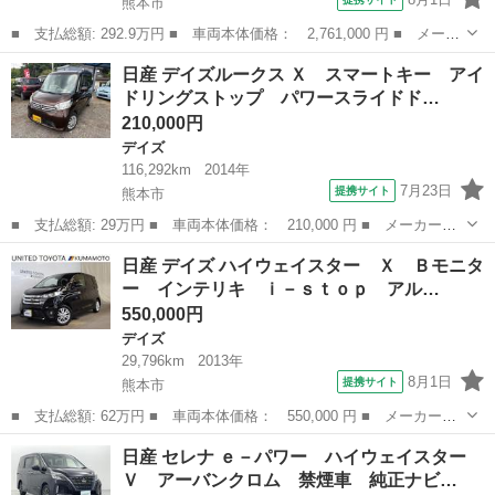
熊本市
■ 支払総額: 292.9万円 ■ 車両本体価格： 2,761,000 円 ■ メーカ
ー名： 日産 ■ 車種名： セレナ ■ グレード名： ｅ－パワー
熊本
熊本市
セレナ
日産 デイズルークス Ｘ スマートキー アイ
ハイウェイスターＶ 純正１０型ナビ 後席モニター 全周囲カメ
ドリングストップ パワースライドド…
ラ セーフ...
210,000円
デイズ
116,292km
2014年
7月23日
提携サイト
熊本市
■ 支払総額: 29万円 ■ 車両本体価格： 210,000 円 ■ メーカー
名： 日産 ■ 車種名： デイズルークス ■ グレード名： Ｘ ス
熊本
熊本市
デイズ
日産 デイズ ハイウェイスター Ｘ Ｂモニタ
マートキー アイドリングストップ パワースライドドア ナビ フ
ー インテリキ ｉ－ｓｔｏｐ アル…
ルセグＴＶ Ｂｌ...
550,000円
デイズ
29,796km
2013年
8月1日
提携サイト
熊本市
■ 支払総額: 62万円 ■ 車両本体価格： 550,000 円 ■ メーカー
名： 日産 ■ 車種名： デイズ ■ グレード名： ハイウェイスタ
熊本
熊本市
デイズ
日産 セレナ ｅ－パワー ハイウェイスター
ー Ｘ Ｂモニター インテリキ ｉ－ｓｔｏｐ アルミ ＷＳＲ
Ｖ アーバンクロム 禁煙車 純正ナビ…
Ｓ ベンチ席 キー...