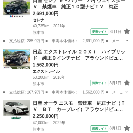
日産 セレナ ｅ－パワー ハイウェイスター
ター 両側スライド・片側電動 ＨＩＤ スマートキー ベンチシ
Ｖ 禁煙車 純正１０型ナビＴＶ 純正…
ート ＣＶＴ 盗...
2,691,000円
セレナ
49,735km
2021年
8月1日
提携サイト
熊本市
■ 支払総額: 285.9万円 ■ 車両本体価格： 2,691,000 円 ■ メーカ
ー名： 日産 ■ 車種名： セレナ ■ グレード名： ｅ－パワー
熊本
熊本市
セレナ
日産 エクストレイル ２０Ｘｉ ハイブリッ
ハイウェイスターＶ 禁煙車 純正１０型ナビＴＶ 純正１１型後席
ド 純正９インチナビ アラウンドビュ…
モニター...
1,562,000円
エクストレイル
63,200km
2018年
8月1日
提携サイト
熊本市
■ 支払総額: 167.9万円 ■ 車両本体価格： 1,562,000 円 ■ メーカ
ー名： 日産 ■ 車種名： エクストレイル ■ グレード名： ２０
熊本
熊本市
エクストレイル
日産 オーラ ニスモ 禁煙車 純正ナビ（Ｔ
Ｘｉ ハイブリッド 純正９インチナビ アラウンドビューモニタ
Ｖ ＢＴ カープレイ）アラウンドビュ…
ー インテ...
2,250,000円
47,000km
2022年
8月1日
提携サイト
熊本市