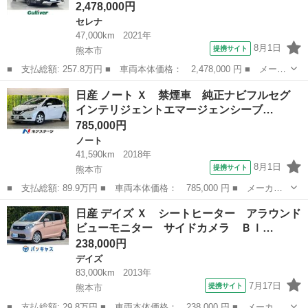
2,478,000円
セレナ
47,000km
2021年
8月1日
提携サイト
熊本市
■ 支払総額: 257.8万円 ■ 車両本体価格： 2,478,000 円 ■ メーカ
ー名： 日産 ■ 車種名： セレナ ■ グレード名： ｅ－パワー
熊本
熊本市
セレナ
日産 ノート Ｘ 禁煙車 純正ナビフルセグ
ハイウェイスターＶ アーバンクロム 禁煙車 純正ナビ（ＣＤ・Ｄ
インテリジェントエマージェンシーブ…
ＶＤ・フ...
785,000円
ノート
41,590km
2018年
8月1日
提携サイト
熊本市
■ 支払総額: 89.9万円 ■ 車両本体価格： 785,000 円 ■ メーカー
名： 日産 ■ 車種名： ノート ■ グレード名： Ｘ 禁煙車 純
熊本
熊本市
ノート
日産 デイズ Ｘ シートヒーター アラウンド
正ナビフルセグ インテリジェントエマージェンシーブレーキ コー
ビューモニター サイドカメラ Ｂｌ…
ナーセンサ ...
238,000円
デイズ
83,000km
2013年
7月17日
提携サイト
熊本市
■ 支払総額: 29.8万円 ■ 車両本体価格： 238,000 円 ■ メーカー