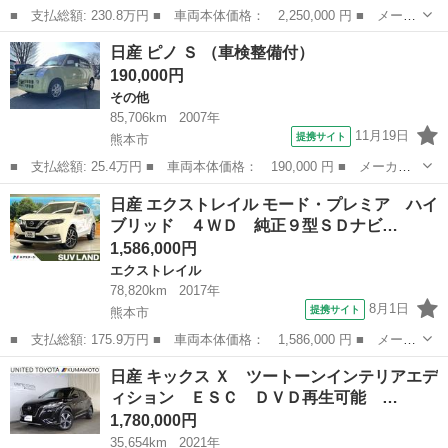
■ 支払総額: 230.8万円 ■ 車両本体価格： 2,250,000 円 ■ メーカ
ー名： 日産 ■ 車種名： オーラ ■ グレード名： ニスモ 禁煙
熊本
熊本市
日産
日産 ピノ Ｓ （車検整備付）
車 純正ナビ（ＴＶ ＢＴ カープレイ）アラウンドビュー プロパ
190,000円
イロット...
その他
85,706km
2007年
11月19日
提携サイト
熊本市
■ 支払総額: 25.4万円 ■ 車両本体価格： 190,000 円 ■ メーカー
名： 日産 ■ 車種名： ピノ ■ グレード名： Ｓ ■ 排気量：
熊本
熊本市
その他
日産 エクストレイル モード・プレミア ハイ
660cc ■ ドア枚数： 5D ■ ミッション： AT3速 ■ 店舗P...
ブリッド ４ＷＤ 純正９型ＳＤナビ…
1,586,000円
エクストレイル
78,820km
2017年
8月1日
提携サイト
熊本市
■ 支払総額: 175.9万円 ■ 車両本体価格： 1,586,000 円 ■ メーカ
ー名： 日産 ■ 車種名： エクストレイル ■ グレード名： モー
熊本
熊本市
エクストレイル
日産 キックス Ｘ ツートーンインテリアエデ
ド・プレミア ハイブリッド ４ＷＤ 純正９型ＳＤナビ 全周囲カ
ィション ＥＳＣ ＤＶＤ再生可能 …
メラ 衝...
1,780,000円
35,654km
2021年