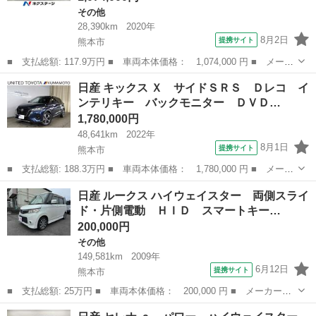
その他
28,390km
2020年
8月2日
提携サイト
熊本市
■ 支払総額: 117.9万円 ■ 車両本体価格： 1,074,000 円 ■ メーカ
ー名： 日産 ■ 車種名： ルークス ■ グレード名： Ｓ 禁煙
熊本
熊本市
その他
日産 キックス Ｘ サイドＳＲＳ Ｄレコ イ
車 ナビＴＶ バックカメラ インテリジェントエマージェンシーブ
ンテリキー バックモニター ＤＶＤ…
レーキ フ...
1,780,000円
48,641km
2022年
8月1日
提携サイト
熊本市
■ 支払総額: 188.3万円 ■ 車両本体価格： 1,780,000 円 ■ メーカ
ー名： 日産 ■ 車種名： キックス ■ グレード名： Ｘ サイド
熊本
熊本市
日産
日産 ルークス ハイウェイスター 両側スライ
ＳＲＳ Ｄレコ インテリキー バックモニター ＤＶＤ再生 ＬＥ
ド・片側電動 ＨＩＤ スマートキー…
Ｄライト...
200,000円
その他
149,581km
2009年
6月12日
提携サイト
熊本市
■ 支払総額: 25万円 ■ 車両本体価格： 200,000 円 ■ メーカー
名： 日産 ■ 車種名： ルークス ■ グレード名： ハイウェイス
熊本
熊本市
その他