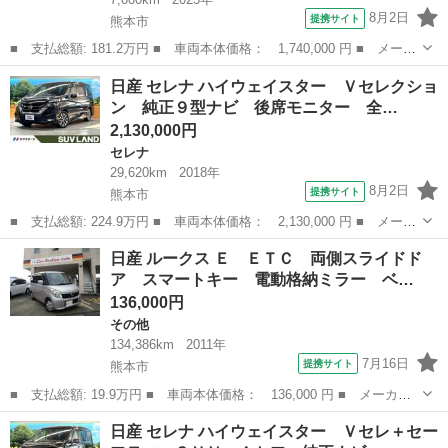
8月2日
提携サイト
熊本市
■ 支払総額: 181.2万円 ■ 車両本体価格： 1,740,000 円 ■ メーカ
ー名： 日産 ■ 車種名： サクラ ■ グレード名： Ｘ 前後ドラ
熊本
熊本市
日産
日産 セレナ ハイウェイスター Ｖセレクショ
レコ アラウンドビューモニター デ Ｂモニター イモビライザ
ン 純正９型ナビ 後席モニター 全…
ー レーン...
2,130,000円
セレナ
29,620km
2018年
8月2日
提携サイト
熊本市
■ 支払総額: 224.9万円 ■ 車両本体価格： 2,130,000 円 ■ メーカ
ー名： 日産 ■ 車種名： セレナ ■ グレード名： ハイウェイス
熊本
熊本市
セレナ
日産 ルークス Ｅ ＥＴＣ 両側スライドド
ター Ｖセレクション 純正９型ナビ 後席モニター 全周囲カメ
ア スマートキー 電動格納ミラー ベ…
ラ セーフ...
136,000円
その他
134,386km
2011年
7月16日
提携サイト
熊本市
■ 支払総額: 19.9万円 ■ 車両本体価格： 136,000 円 ■ メーカー
名： 日産 ■ 車種名： ルークス ■ グレード名： Ｅ ＥＴＣ
熊本
熊本市
その他
日産 セレナ ハイウェイスター Ｖセレ＋セー
両側スライドドア スマートキー 電動格納ミラー ベンチシート