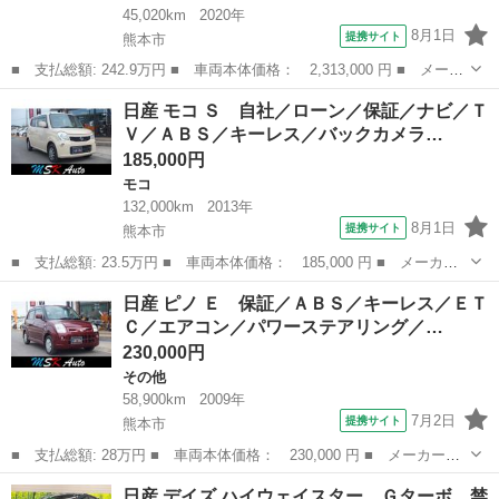
45,020km
2020年
8月1日
提携サイト
熊本市
■ 支払総額: 242.9万円 ■ 車両本体価格： 2,313,000 円 ■ メーカ
ー名： 日産 ■ 車種名： エクストレイル ■ グレード名： ２０
熊本
熊本市
エクストレイル
日産 モコ Ｓ 自社／ローン／保証／ナビ／Ｔ
Ｘｉ 純正９型ナビ 後席モニター 全周囲カメラ フルセグ プロ
Ｖ／ＡＢＳ／キーレス／バックカメラ…
パイロッ...
185,000円
モコ
132,000km
2013年
8月1日
提携サイト
熊本市
■ 支払総額: 23.5万円 ■ 車両本体価格： 185,000 円 ■ メーカー
名： 日産 ■ 車種名： モコ ■ グレード名： Ｓ 自社／ローン
熊本
熊本市
モコ
日産 ピノ Ｅ 保証／ＡＢＳ／キーレス／ＥＴ
／保証／ナビ／ＴＶ／ＡＢＳ／キーレス／バックカメラ／社外アルミ
Ｃ／エアコン／パワーステアリング／…
／エアコン／...
230,000円
その他
58,900km
2009年
7月2日
提携サイト
熊本市
■ 支払総額: 28万円 ■ 車両本体価格： 230,000 円 ■ メーカー
名： 日産 ■ 車種名： ピノ ■ グレード名： Ｅ 保証／ＡＢＳ
熊本
熊本市
その他
日産 デイズ ハイウェイスター Ｇターボ 禁