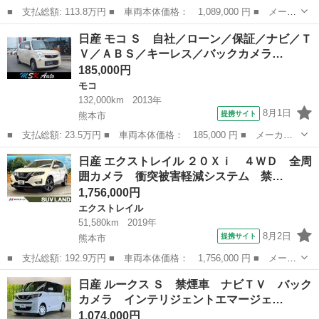
■ 支払総額: 113.8万円 ■ 車両本体価格： 1,089,000 円 ■ メーカ
ー名： 日産 ■ 車種名： デイズ ■ グレード名： ハイウェイス
熊本
熊本市
デイズ
日産 モコ Ｓ 自社／ローン／保証／ナビ／Ｔ
ター Ｇターボ 禁煙車 社外ナビ（ＣＤ・ＤＶＤ・フルセグ・Ｂ
Ｖ／ＡＢＳ／キーレス／バックカメラ…
Ｔ・ＵＳＢ...
185,000円
モコ
132,000km
2013年
8月1日
提携サイト
熊本市
■ 支払総額: 23.5万円 ■ 車両本体価格： 185,000 円 ■ メーカー
名： 日産 ■ 車種名： モコ ■ グレード名： Ｓ 自社／ローン
熊本
熊本市
モコ
日産 エクストレイル ２０Ｘｉ ４ＷＤ 全周
／保証／ナビ／ＴＶ／ＡＢＳ／キーレス／バックカメラ／社外アルミ
囲カメラ 衝突被害軽減システム 禁…
／エアコン／...
1,756,000円
エクストレイル
51,580km
2019年
8月2日
提携サイト
熊本市
■ 支払総額: 192.9万円 ■ 車両本体価格： 1,756,000 円 ■ メーカ
ー名： 日産 ■ 車種名： エクストレイル ■ グレード名： ２０
熊本
熊本市
エクストレイル
日産 ルークス Ｓ 禁煙車 ナビＴＶ バック
Ｘｉ ４ＷＤ 全周囲カメラ 衝突被害軽減システム 禁煙車 電動
カメラ インテリジェントエマージェ…
リアゲー...
1,074,000円