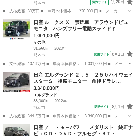
7月29日
提携サイト
熊本市
■ 支払総額: 30万円 ■ 車両本体価格： 220,000 円 ■ メーカー
名： 日産 ■ 車種名： ルークス ■ グレード名： Ｘアイドリン
熊本
熊本市
その他
日産 ルークス Ｘ 禁煙車 アラウンドビュー
グストップ 左側電動スライドドア ＥＴＣ スマートキー プッシ
モニタ ハンズフリー電動スライドド…
ュスタート ベン...
1,001,000円
その他
31,560km
2020年
8月1日
提携サイト
熊本市
■ 支払総額: 107.9万円 ■ 車両本体価格： 1,001,000 円 ■ メーカ
ー名： 日産 ■ 車種名： ルークス ■ グレード名： Ｘ 禁煙
熊本
熊本市
その他
日産 エルグランド ２．５ ２５０ハイウェイ
車 アラウンドビューモニタ ハンズフリー電動スライドドア イン
スターＳ 後席モニター 前後ドラレ…
テリジェン...
3,340,000円
エルグランド
33,000km
2022年
8月1日
提携サイト
熊本市
■ 支払総額: 344.3万円 ■ 車両本体価格： 3,340,000 円 ■ メーカ
ー名： 日産 ■ 車種名： エルグランド ■ グレード名： ２．
熊本
熊本市
エルグランド
日産 ノート ｅ－パワー メダリスト 純正ナ
５ ２５０ハイウェイスターＳ 後席モニター 前後ドラレコ ＥＴ
ビ（ＣＤ・ＤＶＤ・フルセグ・ＢＴ・…
Ｃ アラウ...