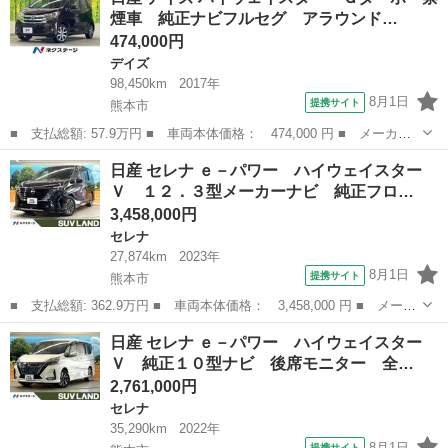
／キーレス／ＥＴＣ／エアコン／パワーステアリング／パワーウィン
煙車 純正ナビフルセグ アラウンド…
ドウ／エアバッグ...
474,000円
デイズ
98,450km
2017年
8月1日
提携サイト
熊本市
■ 支払総額: 57.9万円 ■ 車両本体価格： 474,000 円 ■ メーカー
名： 日産 ■ 車種名： デイズ ■ グレード名： ハイウェイスタ
熊本
熊本市
デイズ
日産 セレナ ｅ－パワー ハイウェイスター
ー Ｇターボ 禁煙車 純正ナビフルセグ アラウンドビューモニ
Ｖ １２．３型メーカーナビ 純正フロ…
タ エマージェ...
3,458,000円
セレナ
27,874km
2023年
8月1日
提携サイト
熊本市
■ 支払総額: 362.9万円 ■ 車両本体価格： 3,458,000 円 ■ メーカ
ー名： 日産 ■ 車種名： セレナ ■ グレード名： ｅ－パワー
熊本
熊本市
セレナ
日産 セレナ ｅ－パワー ハイウェイスター
ハイウェイスターＶ １２．３型メーカーナビ 純正フロントエア
Ｖ 純正１０型ナビ 後席モニター 全…
ロ 両側電...
2,761,000円
セレナ
35,290km
2022年
8月1日
提携サイト