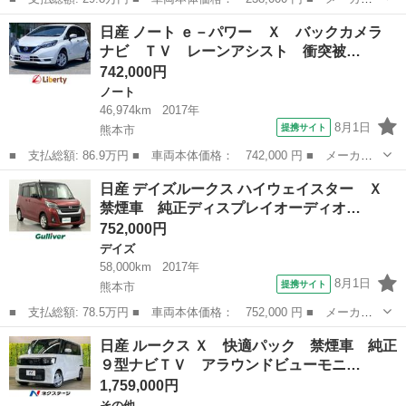
名： 日産 ■ 車種名： デイズ ■ グレード名： Ｘ シートヒー
熊本
熊本市
デイズ
日産 ノート ｅ－パワー Ｘ バックカメラ
ター アラウンドビューモニター サイドカメラ Ｂｌｕｅｔｏｏｔ
ナビ ＴＶ レーンアシスト 衝突被…
ｈ ＣＤ Ｄ...
742,000円
ノート
46,974km
2017年
8月1日
提携サイト
熊本市
■ 支払総額: 86.9万円 ■ 車両本体価格： 742,000 円 ■ メーカー
名： 日産 ■ 車種名： ノート ■ グレード名： ｅ－パワー
熊本
熊本市
ノート
日産 デイズルークス ハイウェイスター Ｘ
Ｘ バックカメラ ナビ ＴＶ レーンアシスト 衝突被害軽減シス
禁煙車 純正ディスプレイオーディオ…
テム オートラ...
752,000円
デイズ
58,000km
2017年
8月1日
提携サイト
熊本市
■ 支払総額: 78.5万円 ■ 車両本体価格： 752,000 円 ■ メーカー
名： 日産 ■ 車種名： デイズルークス ■ グレード名： ハイウ
熊本
熊本市
デイズ
日産 ルークス Ｘ 快適パック 禁煙車 純正
ェイスター Ｘ 禁煙車 純正ディスプレイオーディオ 全方位カメ
９型ナビＴＶ アラウンドビューモニ…
ラ ＥＴＣ ...
1,759,000円
その他