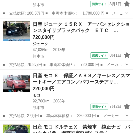
8月1日
提携サイト
熊本市
■ 支払総額: 188.3万円 ■ 車両本体価格： 1,780,000 円 ■ メーカ
ー名： 日産 ■ 車種名： キックス ■ グレード名： Ｘ ツート
熊本
熊本市
日産
日産 ジューク １５ＲＸ アーバンセレクショ
ーンインテリアエディション ＥＳＣ ＤＶＤ再生可能 クルーズコ
ンスタイリブラックパック ＥＴＣ …
ントロー...
720,000円
ジューク
47,036km
2013年
8月1日
提携サイト
熊本市
■ 支払総額: 79.8万円 ■ 車両本体価格： 720,000 円 ■ メーカー
名： 日産 ■ 車種名： ジューク ■ グレード名： １５ＲＸ ア
熊本
熊本市
ジューク
日産 モコ Ｅ 保証／ＡＢＳ／キーレス／スマ
ーバンセレクションスタイリブラックパック ＥＴＣ ＴＶ ＫＥ
ートキー／エアコン／パワーステアリ…
ＮＳＴＹＬＥ...
220,000円
モコ
92,700km
2008年
7月2日
提携サイト
熊本市
■ 支払総額: 27万円 ■ 車両本体価格： 220,000 円 ■ メーカー
名： 日産 ■ 車種名： モコ ■ グレード名： Ｅ 保証／ＡＢＳ
熊本
熊本市
モコ
日産 モコ ドルチェＸ 禁煙車 純正ナビ バ
／キーレス／スマートキー／エアコン／パワーステアリング／パワー