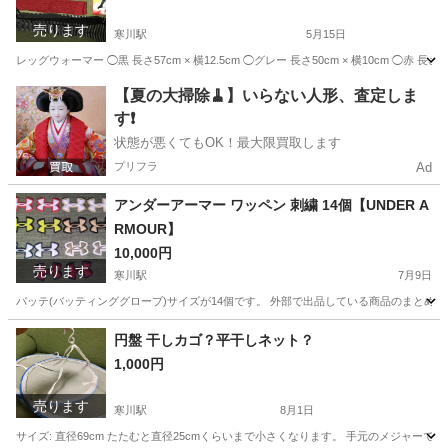
売ります
寒川駅
5月15日
レッグウォーマー ◯黒 長さ57cm × 横12.5cm ◯グレー 長さ50cm × 横10cm ◯赤 長さ
神奈川
高座郡
寒川駅
小物
需要
【夏の大掃除🧹】いらない人形、査定しま
す❗️
状態が悪くてもOK！最大限買取します
プリフラ
Ad
アンダーアーマー ワッペン 刺繍 14個【UNDER A
RMOUR】
10,000円
売ります
寒川駅
7月9日
バッテ(バッティンググローブ)サイズが14個です。 外部で出品している商品のまとめ売
神奈川
高座郡
寒川駅
野球
円盤 干しカゴ？平干しネット？
1,000円
売ります
寒川駅
8月1日
サイズ: 直径69cm たたむと直径25cmくらいまで小さくなります。 手元のメジャー