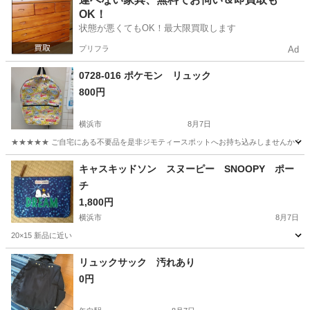
OK！
状態が悪くてもOK！最大限買取します
プリフラ
Ad
0728-016 ポケモン リュック
800円
横浜市
8月7日
★★★★★ ご自宅にある不要品を是非ジモティースポットへお持ち込みしませんか？ 家
神奈川
横浜市
バッグ
ポケモン
キャスキッドソン スヌーピー SNOOPY ポー
チ
1,800円
横浜市
8月7日
20×15 新品に近い
神奈川
横浜市
バッグ
キャスキッドソン
リュックサック 汚れあり
0円