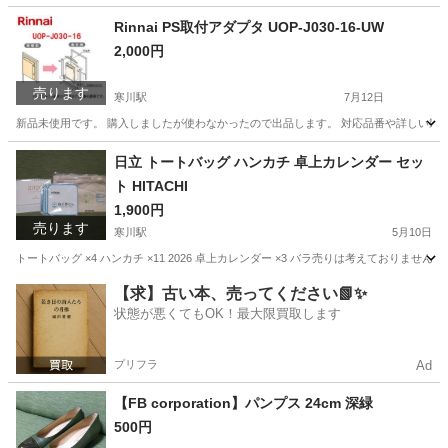
神奈川
高座郡
寒川駅
洗濯用品
カゴ
Rinnai PS取付アダプタ UOP-J030-16-UW
2,000円
売ります
寒川駅
7月12日
新品未使用です。 購入しましたが使わなかったので出品します。 対応品番や詳しい製品
神奈川
高座郡
寒川駅
その他
アダプタ
日立 トートバッグ ハンカチ 卓上カレンダー セッ
ト HITACHI
1,900円
売ります
寒川駅
5月10日
トートバッグ ×4 ハンカチ ×11 2026 卓上カレンダー ×3 バラ売りは考えておりま
神奈川
高座郡
寒川駅
ノベルティグッズ
卓上カレンダー
【求】古い本、売ってください📗✨
状態が悪くてもOK！最大限買取します
プリフラ
Ad
【FB corporation】パンプス 24cm 深緑
500円