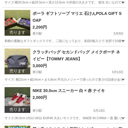
サイズ:横26.5cm × 縦25.5cm × 高さ13.5cm ※外箱の大きさです。 相当 古
神奈川
高座郡
寒川駅
家庭用品
需要
ポーラ ギフトソープ マリエ 石けんPOLA GIFT S
OAP
2,200円
売ります
寒川駅
5月9日
和柄の素敵なギフトボックスです。 二段になっており、各段5個入りで 全部で10個です。 75g 
神奈川
高座郡
寒川駅
家庭用品
POLA
クラッチバッグ セカンドバッグ メイクポーチ ネ
イビー【TOMMY JEANS】
3,000円
売ります
寒川駅
5月13日
サイズ: 横22cm × 縦14cm × まち8cm 手元のメジャーで測ったので多少の誤差が
神奈川
高座郡
寒川駅
バッグ
クラッチバッグ
NIKE 30.0cm スニーカー 白 × 赤 ナイキ
2,000円
売ります
寒川駅
5月13日
サイズ:30.0cm US12 UK11 EUR46 大きいサイズです。 MADE IN CHINA
神奈川
高座郡
寒川駅
靴
NIKE