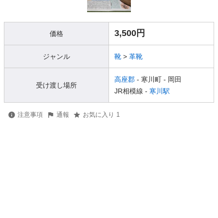
3,500円
価格
ジャンル
靴
>
革靴
高座郡
- 寒川町
- 岡田
受け渡し場所
JR相模線 -
寒川駅
注意事項
通報
お気に入り 1