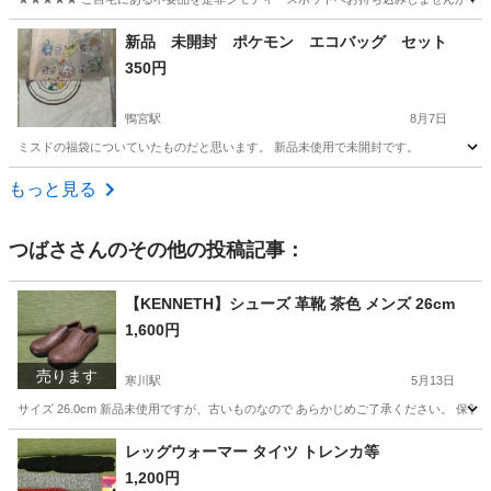
神奈川
平塚市
バッグ
現地
新品 未開封 ポケモン エコバッグ セット
350円
鴨宮駅
8月7日
ミスドの福袋についていたものだと思います。 新品未使用で未開封です。
神奈川
小田原市
鴨宮駅
バッグ
もっと見る
つばさ
さんのその他の投稿記事：
【KENNETH】シューズ 革靴 茶色 メンズ 26cm
1,600円
売ります
寒川駅
5月13日
サイズ 26.0cm 新品未使用ですが、古いものなので あらかじめご了承ください。 保
神奈川
高座郡
寒川駅
靴
シューズ
レッグウォーマー タイツ トレンカ等
1,200円