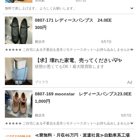
矢向駅
8月7日
無料で差し上げます。 よろしくお願いします。
神奈川
横浜市
矢向駅
バッグ
0807-171 レディースパンプス 24.0EE
300円
横浜市
8月7日
★★★★★ ご自宅にある不要品を是非ジモティースポットへお持ち込みしませんか？ 家
神奈川
横浜市
靴
現地
【求】壊れた家電、売ってください💡✨
状態が悪くてもOK！最大限買取します
プリフラ
Ad
0807-169 moonstar レディースパンプス23.0EE
1,000円
横浜市
8月7日
★★★★★ ご自宅にある不要品を是非ジモティースポットへお持ち込みしませんか？ 家
神奈川
横浜市
靴
現地
≪寮無料・月収46万円・派遣社員≫自動車系工場