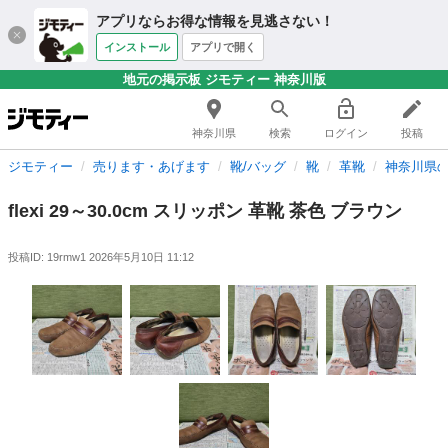
アプリならお得な情報を見逃さない！
インストール
アプリで開く
地元の掲示板 ジモティー 神奈川版
神奈川県
検索
ログイン
投稿
ジモティー
売ります・あげます
靴/バッグ
靴
革靴
神奈川県
flexi 29～30.0cm スリッポン 革靴 茶色 ブラウン
投稿ID: 19rmw1
2026年5月10日 11:12