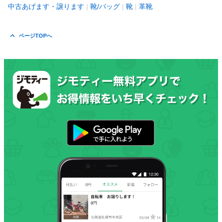
中古あげます・譲ります
靴/バッグ
靴
革靴
ページTOPへ