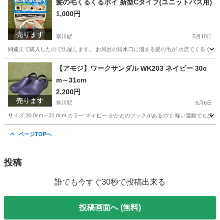
髪の毛くるくるポイ 新型Cタイプ(ユニットバス用)
1,000円
売ります
寒川駅
5月10日
間違えて購入したので出品します。 お風呂の排水口に溜まる髪の毛が 水流でくるくると 
神奈川
高座郡
寒川駅
家庭用品
ユニットバス
【アモジ】ワークサンダル WK203 ネイビー 30c
m～31cm
2,200円
売ります
寒川駅
6月6日
サイズ:30.0cm～31.0cm カラー:ネイビー かかとのフックがあるので 軽い運動
神奈川
高座郡
寒川駅
靴
ネイビー
ページTOPへ
投稿
誰でも今すぐ30秒で投稿出来る
投稿画面へ (無料)