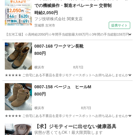
での機械操作・製造オペレーター 交替制
時給2,050円
フジ技研株式会社 関東支店
茨城県 古河市
提携サイト
【古河工場】☆高時給2050円☆年間手当総額最大69万円☆3年間の手当総額159万円☆
茨城
古河市
その他
0807-168 ワークマン長靴
800円
横浜市
8月7日
★★★★★ ご自宅にある不要品を是非ジモティースポットへお持ち込みしませんか？ 家
神奈川
横浜市
靴
ワークマン
0807-158 ベージュ ヒールМ
800円
横浜市
8月7日
★★★★★ ご自宅にある不要品を是非ジモティースポットへお持ち込みしませんか？ 家
神奈川
横浜市
靴
現地
【求】ジモティーに出せない健康器具
状態が悪くてもOK！最大限買取します