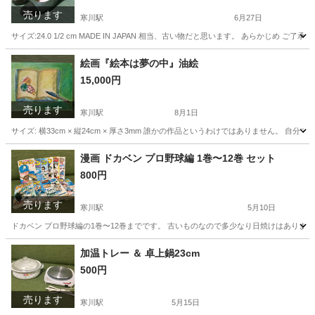
売ります
寒川駅
6月27日
サイズ:24.0 1/2 cm MADE IN JAPAN 相当、古い物だと思います。 あら
神奈川
高座郡
寒川駅
靴
需要
絵画『絵本は夢の中』油絵
15,000円
売ります
寒川駅
8月1日
サイズ: 横33cm × 縦24cm × 厚さ3mm 誰かの作品というわけではありません。 
神奈川
高座郡
寒川駅
その他
需要
漫画 ドカベン プロ野球編 1巻〜12巻 セット
800円
売ります
寒川駅
5月10日
ドカベン プロ野球編の1巻〜12巻までです。 古いものなので多少なり日焼けはあります
神奈川
高座郡
寒川駅
マンガ、コミック、アニメ
ドカベン
加温トレー ＆ 卓上鍋23cm
500円
売ります
寒川駅
5月15日