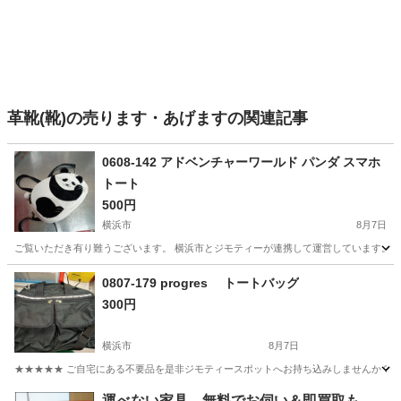
革靴(靴)の売ります・あげますの関連記事
0608-142 アドベンチャーワールド パンダ スマホ
トート
500円
横浜市
8月7日
ご覧いただき有り難うございます。 横浜市とジモティーが連携して運営しています。 粗
神奈川
横浜市
バッグ
アドベンチャーワールド
0807-179 progres トートバッグ
300円
横浜市
8月7日
★★★★★ ご自宅にある不要品を是非ジモティースポットへお持ち込みしませんか？ 家
神奈川
横浜市
バッグ
現地
運べない家具、無料でお伺い＆即買取も