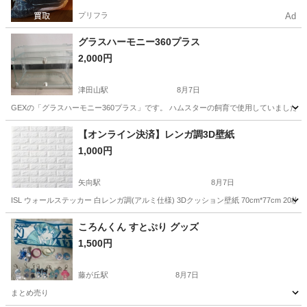
プリフラ
Ad
グラスハーモニー360プラス
2,000円
津田山駅
8月7日
GEXの「グラスハーモニー360プラス」です。 ハムスターの飼育で使用していましたが
神奈川
川崎市
津田山駅
その他
【オンライン決済】レンガ調3D壁紙
1,000円
矢向駅
8月7日
ISL ウォールステッカー 白レンガ調(アルミ仕様) 3Dクッション壁紙 70cm*77cm 
神奈川
横浜市
矢向駅
その他
レンガ
ころんくん すとぷり グッズ
1,500円
藤が丘駅
8月7日
まとめ売り