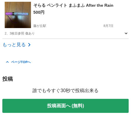
神奈川
横浜市
藤が丘駅
その他
ころん
そらる ペンライト まふまふ After the Rain
500円
藤が丘駅
8月7日
2、3枚目参照 傷あり
神奈川
横浜市
藤が丘駅
その他
もっと見る
ページTOPへ
投稿
誰でも今すぐ30秒で投稿出来る
投稿画面へ (無料)