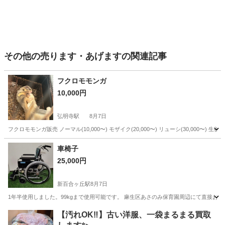
その他の売ります・あげますの関連記事
フクロモモンガ
10,000円
弘明寺駅
8月7日
フクロモモンガ販売 ノーマル(10,000〜) モザイク(20,000〜) リューシ(30,000
神奈川
横浜市
弘明寺駅
その他
車椅子
25,000円
新百合ヶ丘駅
8月7日
1年半使用しました。99kgまで使用可能です。 麻生区あさのみ保育園周辺にて直接お
神奈川
川崎市
新百合ヶ丘駅
その他
【汚れOK‼️】古い洋服、一袋まるまる買取