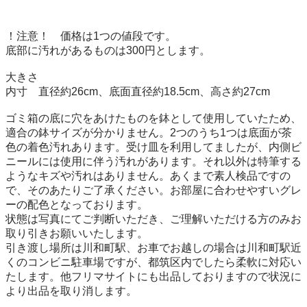
！注意！　価格は1つの値段です。

底部に汚れがあるものは300円とします。

大きさ　

内寸　直径約26cm、底面直径約18.5cm、高さ約27cm

ゴミ箱の底に穴をあけたものを鉢として使用していたため、
適合の鉢サイズが分かりません。2つのうち1つは底面が茶
色の着色汚れあります。受け皿を利用してましたが、内側ビ
ニールには使用に伴う汚れがあります。それ以外は特筆する
ようなキズや汚れはありません。あくまで素人検品ですの
で、そのあたりご了承ください。お部屋に合わせやすいグレ
ーの配色となっております。

状態は写真にてご判断いただき、ご理解いただける方のみお
取り引きお願いいたします。

引き渡し場所は川和町駅、お車でお越しの場合は川和町駅近
くのコンビニ駐車場ですが、都筑区内でしたら柔軟に対応い
たします。他フリマサイトにも出品しておりますので状況に
より出品を取り消します。
