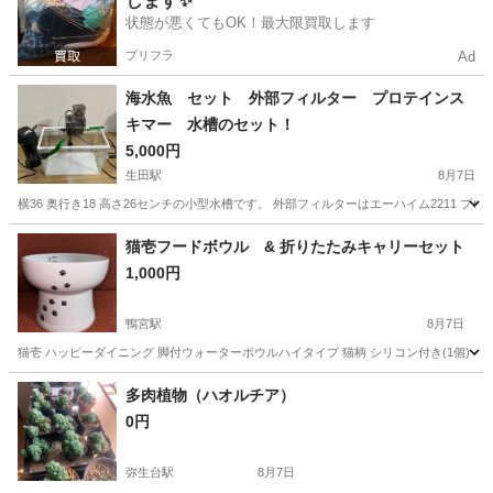
します✨
状態が悪くてもOK！最大限買取します
プリフラ
Ad
海水魚 セット 外部フィルター プロテインス
キマー 水槽のセット！
5,000円
生田駅
8月7日
横36 奥行き18 高さ26センチの小型水槽です。 外部フィルターはエーハイム2211
神奈川
川崎市
生田駅
その他
猫壱フードボウル & 折りたたみキャリーセット
1,000円
鴨宮駅
8月7日
猫壱 ハッピーダイニング 脚付ウォーターボウルハイタイプ 猫柄 シリコン付き(1個)
神奈川
小田原市
鴨宮駅
その他
キャリー
多肉植物（ハオルチア）
0円
弥生台駅
8月7日