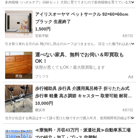
多肉植物（ハオルチア）16鉢セット 大切に育ててきたので多肉植物を育てている方にお
神奈川
横浜市
弥生台駅
その他
アイリスオーヤマ ペットサークル 92×60×60cm
ブラック 生産終了
1,500円
宮前平駅
8月7日
引き取り来れる方のみ 飛び出し防止のルーフはつきません。 目立った傷汚れはありま
神奈川
川崎市
宮前平駅
その他
運べない家具、無料でお伺い＆即買取も
OK！
状態が悪くてもOK！最大限買取します
プリフラ
Ad
歩行補助具 歩行具 介護用風呂椅子 折りたたみ式
歩行車 軽量 高さ調節 キャスター 取替可能 耐荷重
100kg 高齢者用@Y倉
10,000円
横浜市
8月7日
当方が出品する商品はすべて譲り受けた物ですので購入年月、使用期間等詳細は不明とな
神奈川
横浜市
その他
個人
≪寮無料・月収43万円・派遣社員≫自動車系工場
での組立・加工・プレス 交替制