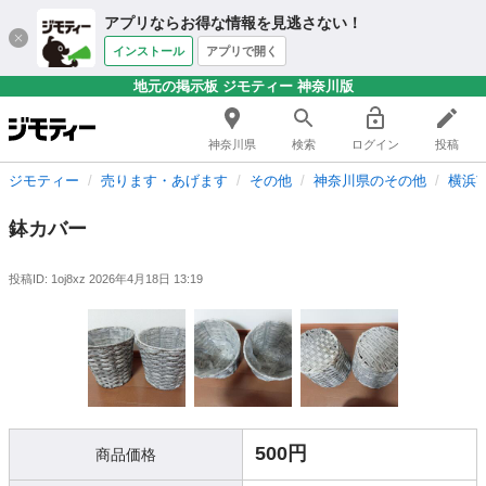
アプリならお得な情報を見逃さない！
インストール
アプリで開く
地元の掲示板 ジモティー 神奈川版
神奈川県
検索
ログイン
投稿
ジモティー
売ります・あげます
その他
神奈川県のその他
横浜
鉢カバー
投稿ID: 1oj8xz
2026年4月18日 13:19
500円
商品価格