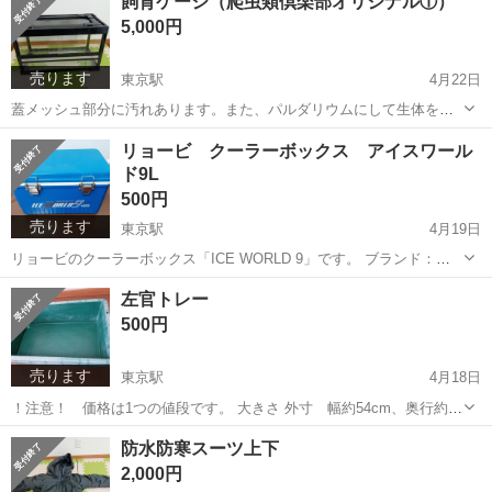
飼育ケージ（爬虫類倶楽部オリジナル①）
の他落としきれない汚れや細かなキズあります。バックボードは付き
5,000円
ません。 状態にご理解いただ...
売ります
東京駅
4月22日
蓋メッシュ部分に汚れあります。また、パルダリウムにして生体を飼
育し、ミスティングしていたため、蓋裏のネジにサビが発生していま
神奈川
横浜市
東京駅
その他
爬虫類
リョービ クーラーボックス アイスワール
す。 2枚あるスライドドアのうち1枚は上下に欠けありますが、レール
ド9L
に隠れてほぼわからないです。 その...
500円
売ります
東京駅
4月19日
リョービのクーラーボックス「ICE WORLD 9」です。 ブランド：リ
ョービ 容量：9L カラー：ブルー 大きさ 外寸 幅約38cm、奥行約
神奈川
横浜市
東京駅
その他
リョービ
左官トレー
22cm、高さ約24cm 内寸 幅約32cm、奥行約16.5cm、高さ約16c...
500円
売ります
東京駅
4月18日
！注意！ 価格は1つの値段です。 大きさ 外寸 幅約54cm、奥行約
34cm、高さ約14cm 内寸 幅約48cm、奥行約30cm、高さ約14cm 以
神奈川
横浜市
東京駅
その他
左官
防水防寒スーツ上下
前メダカの飼育に使用していました。飼育をやめてから保管してまし
2,000円
た。屋外で...