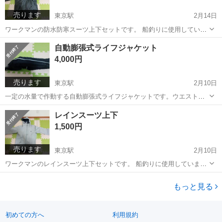
売ります
東京駅
2月14日
ワークマンの防水防寒スーツ上下セットです。 船釣りに使用していま
した。 冬は出番が多いかと思います。 上は綺麗ですが、下は汚れがあ
神奈川
横浜市
東京駅
その他
船釣り
自動膨張式ライフジャケット
ります。 現行モデルではないため、メーカーホームページで情報が探
4,000円
せなく、他サイトなどを参考に...
売ります
東京駅
2月10日
一定の水量で作動する自動膨張式ライフジャケットです。ウエストタ
イプです。 ボンベの有効期限切れていますが、交換すれば使用できま
神奈川
横浜市
東京駅
その他
ライフジャケット
レインスーツ上下
す。 ケースや取り扱い説明書付きです。 2013年改正 型式承認試験
1,500円
基準適合品です。 船釣りデビ...
売ります
東京駅
2月10日
ワークマンのレインスーツ上下セットです。 船釣りに使用していまし
た。 春や秋は出番が多いかと思います。 上は綺麗ですが、下は汚れや
神奈川
横浜市
東京駅
その他
レインスーツ
擦れによるテカりがあります。 現行モデルではないため、メーカーホ
もっと見る
ームページで情報が探せなく、...
初めての方へ
利用規約