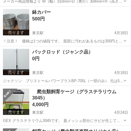
メーカー商品情報より W（幅）310mm×D（奥行）304mm×H（高さ）
330mmです。 霧吹きしていたので、背面や側面など、うろこ汚れ残っ
神奈川
横浜市
東京駅
その他
画像
鉢カバー
ています。強力なうろこ取りなど使用すれば落ちるかもしれませんが
500円
自己責任でお願い...
売ります
東京駅
4月18日
！注意！ 価格は1つの値段です。 底部に汚れがあるものは300円とし
ます。 大きさ 内寸 直径約26cm、底面直径約18.5cm、高さ約
神奈川
横浜市
東京駅
その他
汚れ
パックロッド（ジャンク品）
27cm ゴミ箱の底に穴をあけたものを鉢として使用していたため、適
0円
合の鉢サイズが分...
売ります
東京駅
4月18日
ジャクソン ブリストールパワープラスBP-705L（一部のみ） 元は5本
継ぎのパックロッドでした。ロッドが破損したため、グリップ部とそ
神奈川
横浜市
東京駅
その他
ロッド
爬虫類飼育ケージ（グラステラリウム
の上だけ残し、ラインの巻きかえに使用していました。 ラインの巻き
3045）
かえに使用したい方やパー...
4,000円
売ります
東京駅
4月24日
GEX グラステラリウム3045です。 蓋メッシュ部分にサビが生じてい
ます。観音開きの扉は閉めてロックするのに若干コツが必要です。そ
神奈川
横浜市
東京駅
その他
グラステラリウム