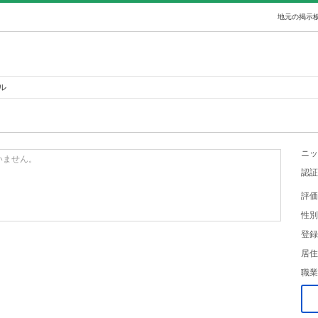
地元の掲示板
ール
ニッ
いません。
認証
評価
性別
登録
居住
職業