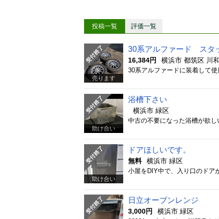
投稿一覧
評価一覧
30系アルファード スタ
16,384円
横浜市 都筑区 川
売ります
浴槽下さい
横浜市 緑区
助け合い
ドアほしいです。
無料
横浜市 緑区
助け合い
日立オーブンレンジ
3,000円
横浜市 緑区