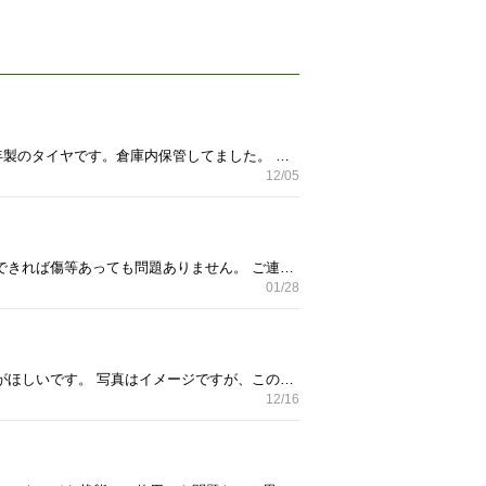
30系アルファードに装着して使用していました。 タイヤ ：225-60R17 99Q GOODYEAR ICE NAVI6 2017年製のタイヤです。倉庫内保管してました。 取り付けナットもお付けします。 1度パンク修理してます。写真4枚目下段の箇所です。 修理後、高速道路で長距離走行していますが問題ありませんでした。 キズは5枚目の2箇所が同一ホイルに確認できましたが、素人検品のため、見落としあるかもしれません。 中古品のため、原品確認後の購入で構いません。 今月中にいなければ、買取業者にて依頼処分予定です。 取りに来られるか、近郊ならお届けします。 よろしくお願いします。
12/05
中古の不要になった浴槽が欲しいです。 用途としては、農業用の雨水タンクとしての使用であるため、貯水できれば傷等あっても問題ありません。 ご連絡、宜しくお願い致します。
01/28
小屋をDIY中で、入り口のドアがあればいただきたいです。 解体現場等の不要なもので構いません。 左開戸がほしいです。 写真はイメージですが、このようにひらくドアを募集します。 横浜線中山駅から10キロ程度で取りに伺いたいと思います。 平日19時頃か日曜になると思います。 年内になければ諦めます。
12/16