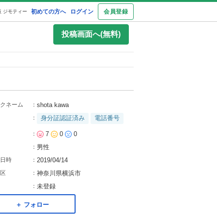
初めての方へ
ログイン
会員登録
 ジモティー
投稿画面へ(無料)
クネーム
：
shota kawa
：
身分証認証済み
電話番号
：
7
0
0
：
男性
日時
：
2019/04/14
区
：
神奈川県横浜市
：
未登録
＋ フォロー