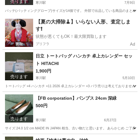
売ります
寒川駅
7月9日
バッテ(バッティンググローブ)サイズが14個です。 外部で出品している商品のまとめ売
神奈川
高座郡
寒川駅
野球
【夏の大掃除🧹】いらない人形、査定しま
す❗️
状態が悪くてもOK！最大限買取します
プリフラ
Ad
日立 トートバッグ ハンカチ 卓上カレンダー セッ
ト HITACHI
1,900円
売ります
寒川駅
5月10日
トートバッグ ×4 ハンカチ ×11 2026 卓上カレンダー ×3 バラ売りは考えておりま
神奈川
高座郡
寒川駅
ノベルティグッズ
卓上カレンダー
【FB corporation】パンプス 24cm 深緑
500円
売ります
寒川駅
6月27日
サイズ:24.0 1/2 cm MADE IN JAPAN 相当、古い物だと思います。 あら
神奈川
高座郡
寒川駅
靴
需要