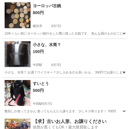
神奈川
川崎市
登戸駅
年中行事用品
ヨーロッパ古銭
800円
横浜市
8月7日
15年くらい前にヨーロッパ旅行をした際に残った古銭です。 色んな国のものがごじゃ
神奈川
横浜市
その他
小さな、水筒？
100円
中田駅
8月7日
小さな、水筒？ お酒？ウイスキー？少し入れるのも良いかも、 300円でお譲りします、
神奈川
横浜市
中田駅
食器
すいとう
500円
中田駅
8月7日
数回しか使ってません 使ってもらえたら譲ります、少しキズ有ります！ 700円
神奈川
横浜市
中田駅
食器
【求】古いお人形、お譲りください
状態が悪くてもOK！最大限買取します