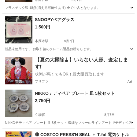
プラスチック製 18点(増える可能性あり) 全て中古となります。
神奈川
藤沢市
湘南台駅
家庭用品
SNOOPYペアグラス
1,500円
本厚木駅
8月7日
新品未使用です。 お取引後のクレーム返品お断りします。
神奈川
厚木市
本厚木駅
食器
グラス
【夏の大掃除🧹】いらない人形、査定しま
す❗️
状態が悪くてもOK！最大限買取します
プリフラ
Ad
NIKKOテディベア プレート 皿 5枚セット
2,750円
立場駅
8月7日
NIKKOテディベア プレート 皿 5枚セット 繊細なブルーのラインアートでテディベ
神奈川
横浜市
立場駅
食器
🔴 COSTCO PRESS'N SEAL ＋ T-fal 電気ケトル