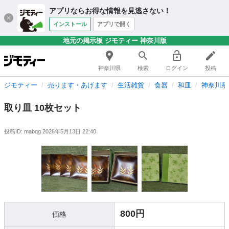
アプリならお得な情報を見逃さない！
インストール
アプリで開く
地元の掲示板 ジモティー 神奈川版
神奈川県
検索
ログイン
投稿
ジモティー
売ります・あげます
生活雑貨
食器
和皿
神奈川県
取り皿 10枚セット
投稿ID: mabqg
2026年5月13日 22:40
800円
価格