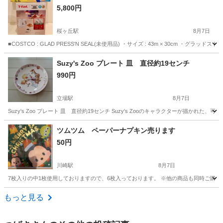
5,800円
桜ヶ丘駅
8月7日
■COSTCO : GLAD PRESS'N SEAL(未使用品) ・サイズ : 43m × 30
神奈川
大和市
桜ヶ丘駅
食器
ウェッジウッド
Suzy's Zoo プレート 皿 直径約19センチ
990円
立場駅
8月7日
Suzy's Zoo プレート 皿 直径約19センチ Suzy's Zooのキャラクターが
神奈川
横浜市
立場駅
食器
ツムツム ペーパーナプキン売ります
50円
川崎駅
8月7日
7枚入りの中1枚使用しておりますので、6枚入っております。 ※他の商品も同時ご購入
神奈川
川崎市
川崎駅
家庭用品
ナプキン
もっと見る