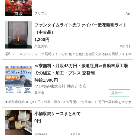
プリフラ
Ad
ファンタイムライト光ファイバー造花照明ライト
（中古品）
1,200円
久里浜駅
8月7日
昭和レトロのアンティーク照明ライトです 色々な色に点滅変化する飾り照明ライトです 
神奈川
横須賀市
久里浜駅
家庭用品
≪寮無料・月収43万円・派遣社員≫自動車系工場
での組立・加工・プレス 交替制
時給1,900円
フジ技研株式会社 神奈川支店
藤沢市
提携サイト
★新年度時給UP1,900円／残業・深夜2,375円 更に3か月毎に12万円の奨励金を含む
神奈川
藤沢市
その他
小物収納ケースまとめて
0円
湘南台駅
8月7日