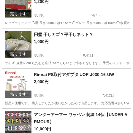
1,200円
売ります
寒川駅
5月15日
レッグウォーマー ◯黒 長さ57cm × 横12.5cm ◯グレー 長さ50cm × 横10cm ◯赤 長さ
神奈川
高座郡
寒川駅
小物
需要
円盤 干しカゴ？平干しネット？
1,000円
売ります
寒川駅
8月1日
サイズ: 直径69cm たたむと直径25cmくらいまで小さくなります。 手元のメジャー
神奈川
高座郡
寒川駅
洗濯用品
カゴ
Rinnai PS取付アダプタ UOP-J030-16-UW
2,000円
売ります
寒川駅
7月12日
新品未使用です。 購入しましたが使わなかったので出品します。 対応品番や詳しい製品
神奈川
高座郡
寒川駅
その他
アダプタ
アンダーアーマー ワッペン 刺繍 14個【UNDER A
RMOUR】
10,000円