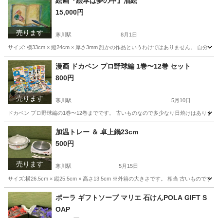
絵画『絵本は夢の中』油絵
15,000円
売ります
寒川駅
8月1日
サイズ: 横33cm × 縦24cm × 厚さ3mm 誰かの作品というわけではありません。 
神奈川
高座郡
寒川駅
その他
需要
漫画 ドカベン プロ野球編 1巻〜12巻 セット
800円
売ります
寒川駅
5月10日
ドカベン プロ野球編の1巻〜12巻までです。 古いものなので多少なり日焼けはあります
神奈川
高座郡
寒川駅
マンガ、コミック、アニメ
ドカベン
加温トレー ＆ 卓上鍋23cm
500円
売ります
寒川駅
5月15日
サイズ:横26.5cm × 縦25.5cm × 高さ13.5cm ※外箱の大きさです。 相当 古
神奈川
高座郡
寒川駅
家庭用品
需要
ポーラ ギフトソープ マリエ 石けんPOLA GIFT S
OAP