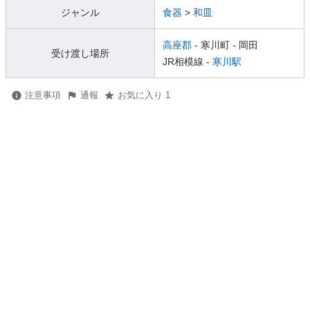
ジャンル
食器
>
和皿
高座郡
- 寒川町
- 岡田
受け渡し場所
JR相模線 -
寒川駅
注意事項
通報
お気に入り 1