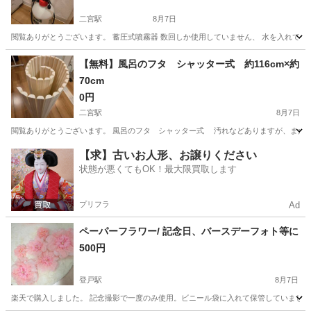
二宮駅
8月7日
閲覧ありがとうございます。 蓄圧式噴霧器 数回しか使用していません、 水を入れて数
神奈川
中郡
二宮駅
掃除用具
【無料】風呂のフタ シャッター式 約116cm×約
70cm
0円
二宮駅
8月7日
閲覧ありがとうございます。 風呂のフタ シャッター式 汚れなどありますが、まだまだ使え
神奈川
中郡
二宮駅
家庭用品
【求】古いお人形、お譲りください
状態が悪くてもOK！最大限買取します
プリフラ
Ad
ペーパーフラワー/ 記念日、バースデーフォト等に
500円
登戸駅
8月7日
楽天で購入しました。 記念撮影で一度のみ使用。ビニール袋に入れて保管していました。