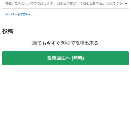
間違えて購入したので出品します。 お風呂の排水口に溜まる髪の毛が 水流でくるくると 
神奈川
高座郡
寒川駅
家庭用品
ユニットバス
ページTOPへ
投稿
誰でも今すぐ30秒で投稿出来る
投稿画面へ (無料)