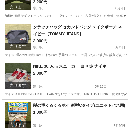
2,200円
売ります
寒川駅
8月7日
和柄の素敵なギフトボックスです。 二段になっており、各段5個入りで 全部で10個です。 75g 
神奈川
高座郡
寒川駅
家庭用品
POLA
クラッチバッグ セカンドバッグ メイクポーチ ネ
イビー【TOMMY JEANS】
3,000円
売ります
寒川駅
5月13日
サイズ: 横22cm × 縦14cm × まち8cm 手元のメジャーで測ったので多少の誤差が
神奈川
高座郡
寒川駅
バッグ
クラッチバッグ
NIKE 30.0cm スニーカー 白 × 赤 ナイキ
2,000円
売ります
寒川駅
5月13日
サイズ:30.0cm US12 UK11 EUR46 大きいサイズです。 MADE IN CHINA
神奈川
高座郡
寒川駅
靴
NIKE
髪の毛くるくるポイ 新型Cタイプ(ユニットバス用)
1,000円
売ります
寒川駅
5月10日