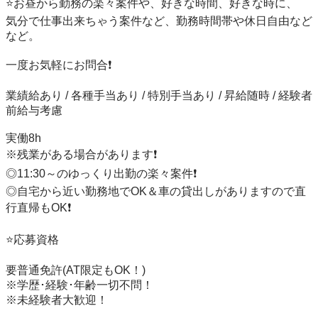
⭐️お昼から勤務の楽々案件や、好きな時間、好きな時に、

気分で仕事出来ちゃう案件など、勤務時間帯や休日自由など
など。

一度お気軽にお問合❗️

業績給あり / 各種手当あり / 特別手当あり / 昇給随時 / 経験者
前給与考慮

実働8h

※残業がある場合があります❗️

◎11:30～のゆっくり出勤の楽々案件❗️

◎自宅から近い勤務地でOK＆車の貸出しがありますので直
行直帰もOK❗️

⭐️応募資格

要普通免許(AT限定もOK！)

※学歴･経験･年齢一切不問！

※未経験者大歓迎！
