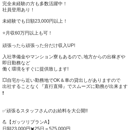
完全未経験の方も多数活躍中！

社員登用あり！

未経験でも日額23,000円以上！

⭐️月収60万円以上も可！

頑張ったら頑張った分だけ収入UP!

入社準備金やマンション寮もあるので､地方からの出稼ぎや
即日勤務など

働く環境をすぐに提供致します!

💥自宅から近い勤務地でOK＆車の貸出しがありますので

出社することなく『直行直帰』でスムーズに勤務が出来ます
❗️

✅頑張るスタッフさんのお給料を大公開!!

💪【ガッツリプランA】

日額23,000円✖️25日＝575,000円
