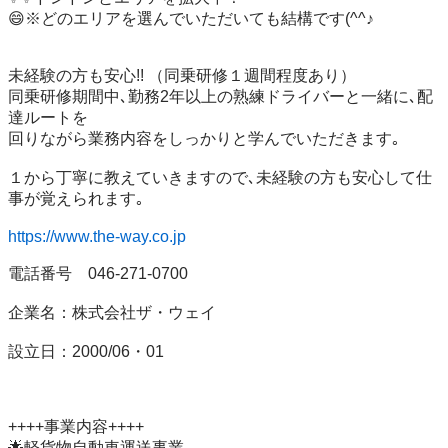
😄※どのエリアを選んでいただいても結構です(^^♪

未経験の方も安心!! （同乗研修１週間程度あり）

同乗研修期間中､勤務2年以上の熟練ドライバーと一緒に､配
達ルートを

回りながら業務内容をしっかりと学んでいただきます｡

１から丁寧に教えていきますので､未経験の方も安心して仕
事が覚えられます｡

https://www.the-way.co.jp
電話番号　046-271-0700

企業名：株式会社ザ・ウェイ

設立日：2000/06・01

++++事業内容++++

🌟軽貨物自動車運送事業
