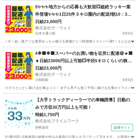
神奈川
横浜市
横浜駅
配送
ネットスーパー
5✨✨✨地方からの応募も大歓迎💥超絶ラッキー案
件登場✨✨✨1日25件３キロ圏内の配送❗️朝10：30
出勤で2.3万円以上を楽々GET✨✨✨
日給23,000円
株式会社ザ・ウェイ
日本大通り駅
8月5日
✨今！超～激アツな業界めっちゃ稼げる業種の１つ軽貨物ドライバー業❗️ ✨そんなお仕事を
神奈川
横浜市
日本大通り駅
配送
ネットスーパー
4🔷🟧🔷🟧スーパーのお買い物を近所に配達😄🔸🟩
🔸日給23000円以上可能💥半径5キロくらいの狭い
エリアを1日25件前後配るだけ❗️💛
日給23,000円
株式会社ザ・ウェイ
川和町駅
8月5日
🌞🌞🌞とにかく稼げる仕事はココ！ 女子も男子も無く平等に稼げる仕事がドライバー
神奈川
横浜市
川和町駅
配送
ネットスーパー
【大手トラックディーラーでの車輛誘導】日勤の
みで月収30万円以上も可能！
時給1,750円
株式会社プライムワーク
伊勢原市
提携サイト
[仕事内容] 点検車両の納車や申込み車両の引取りを主に行って頂きます。 お客様から