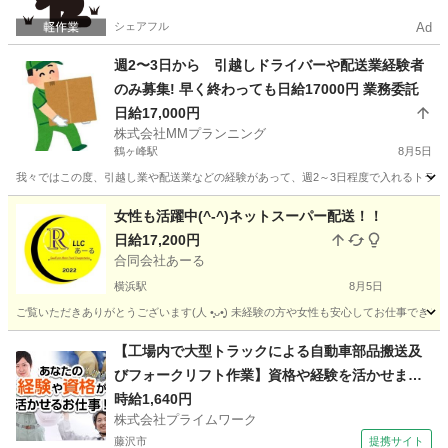
シェアフル
Ad
週2〜3日から 引越しドライバーや配送業経験者
のみ募集! 早く終わっても日給17000円 業務委託
日給17,000円
株式会社MMプランニング
鶴ヶ峰駅
8月5日
我々ではこの度、引越し業や配送業などの経験があって、週2～3日程度で入れるトラック
神奈川
横浜市
鶴ヶ峰駅
配送
配送業
女性も活躍中(^-^)ネットスーパー配送！！
日給17,200円
合同会社あーる
横浜駅
8月5日
ご覧いただきありがとうございます(⁠人⁠ ⁠•͈⁠ᴗ⁠•͈⁠) 未経験の方や女性も安心してお仕
神奈川
横浜市
横浜駅
配送
ネットスーパー
【工場内で大型トラックによる自動車部品搬送及
びフォークリフト作業】資格や経験を活かせま
す！
時給1,640円
株式会社プライムワーク
藤沢市
提携サイト