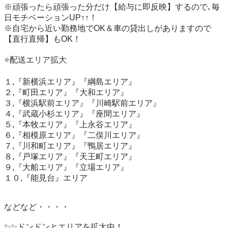
※頑張ったら頑張った分だけ【給与に即反映】するので､毎
日モチベーションUP↑↑！

※自宅から近い勤務地でOK＆車の貸出しがありますので
【直行直帰】もOK！

⭐️配送エリア拡大

１,『新横浜エリア』『綱島エリア』

２,『町田エリア』『大和エリア』

３,『横浜駅前エリア』『川崎駅前エリア』

４,『武蔵小杉エリア』『座間エリア』

５,『本牧エリア』『上永谷エリア』

６,『相模原エリア』『二俣川エリア』

７,『川和町エリア』『鴨居エリア』

８,『戸塚エリア』『天王町エリア』

９,『大船エリア』『立場エリア』

１０,『能見台』エリア

などなど・・・・

✨✨ドンドンとエリアを拡大中！
