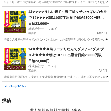
✨今！超～激アツな業界めっちゃ稼げる業種の１つ軽貨物ドライバー業❗️ ✨そんなお仕事を
神奈川
川崎市
鷺沼駅
ドライバー
ネットスーパー
13✨✨✨✨うちに来て～来て😄女子いっぱいの会社
です❗️✨✨✨✨朝は10時半出勤で日給23000円以上
も稼げます😄
日給23,000円
株式会社ザ・ウェイ
アルバイト
横浜駅
6月25日
💡皆さん通勤の時間って勿体ないですよね～ この通勤時間に費やしている時間を、毎日積
神奈川
横浜市
横浜駅
配送
ネットスーパー
14🔷🔶🔷🔶今時フーデリなんてダメよ～❗ダメ❗ダ
メ🎵🔶🔷🔶🔷朝は10：30出勤🌼日給23000円以上
を稼げる💯楽しく仕事したい人～大集合🎵軽貨物
日給23,000円
株式会社ザ・ウェイ
ドライバー🌸🌸
アルバイト
宮山駅
6月8日
😄😄😄日給保証なので安定します😄😄😄 軽貨物のお仕事って、未だに不安定なフルコ
神奈川
平塚市
宮山駅
ドライバー
ギグワーク
ページTOPへ
投稿
求人情報を無料で掲載出来る