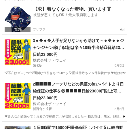
神奈川
伊勢原市
ドライバー
【求】着なくなった着物、買います👘
状態が悪くてもOK！最大限買取します
プリフラ
Ad
3🔸🔶🔸🔷人手が足りないから助けて～🔸🔷🔸🔸ジ
ャンジャン稼げる❗️朝は楽々10時半出勤💥日給230
00円以上❗️事業拡大につき大量募集❗️❗️❗️
日給23,000円
株式会社ザ・ウェイ
菊名駅
8月5日
💡不在はゼロ(^^)/ 💡面倒な代引きもゼロ(^^)/ 💡配達件数も２５件前後(^^)/ 💗朝は
神奈川
横浜市
菊名駅
ドライバー
ネットスーパー
2🟥🟨🟥🟨フーデリなどの保証の無いバイトより日
給保証の仕事を😄🟩🟧🟩🟧日給23000円以上可能❗️
朝は楽々10時出勤❗️❗️❗️
日給23,000円
株式会社ザ・ウェイ
新百合ヶ丘駅
8月5日
💗みんなが頑張ってくれるので稼働デポが増加しました～ 横浜市は、旭区、緑区、青葉区
神奈川
川崎市
新百合ヶ丘駅
ドライバー
ネットスーパー
１日8時間で15000円最低保証！バイク又は軽自動