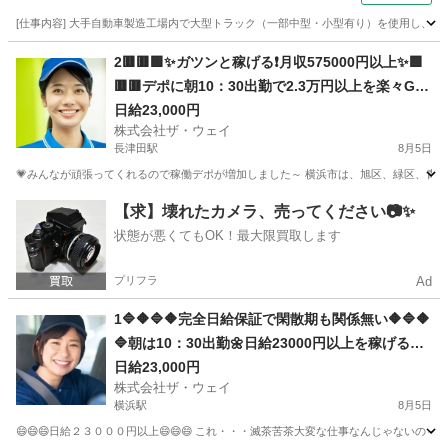
[仕事内容] 大手自動車製造工場内で大型トラック（一部中型・小型有り）を使用し
神奈川
藤沢市
ドライバー
2🟥🟥🟩✨ガツンと稼げる❗️月収575000円以上✨🟩
🟥🟥デポに朝10：30出勤で2.3万円以上を楽々GE
T❗️お寝坊さん大集合🎵軽貨物ドライバー🌸🌸
日給23,000円
株式会社ザ・ウェイ
長津田駅
8月5日
💗みんなが頑張ってくれるので稼働デポが増加しました～ 横浜市は、旭区、緑区、青葉区
神奈川
横浜市
長津田駅
ドライバー
ネットスーパー
【求】壊れたカメラ、売ってください📷✨
状態が悪くてもOK！最大限買取します
プリフラ
Ad
1🔷🔶🔷🔶完全日給保証で閑散期も関係無い🔶🔷🔶
🔷朝は10：30出勤🌼日給23000円以上を稼げる💯
楽しく仕事したい人～大集合🎵軽貨物ドライバー
日給23,000円
株式会社ザ・ウェイ
🌸
横浜駅
8月5日
😄😄😄日給２３０００円以上😄😄😄 これ・・・滅茶苦茶大変な仕事なんじゃないの～