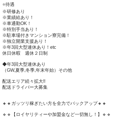
⭐️待遇

※研修あり

※業績給あり！

※車通勤OK！

※特別手当あり！

※駐車場付きマンション寮完備！

※独立開業支援あり！

※年3回大型連休あり！etc

休日休暇　週休２日制

◆年3回大型連休あり

（GW,夏季,冬季,年末年始）その他

配送エリア続々拡大!!

配送ドライバー大募集

🔸🔸ガッツリ稼ぎたい方を全力でバックアップ🔸🔸

🔹🔹【ロイヤリティーや加盟金など一切無し！】🔹🔹
