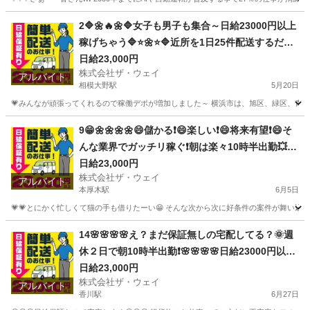
神奈川
平塚市
門沢橋駅
ドライバー
ネットスーパー
2🔷🌼🔥🌼🔷女子も男子も集合～日給23000円以上
稼げちゃう🔷⭐🌼⭐🔷近所を1日25件配送するだけ❗️
週休2日制のお仕事です😄
日給23,000円
株式会社ザ・ウェイ
アルバイト
相模大野駅
5月20日
💗みんなが頑張ってくれるので稼働デポが増加しました～ 横浜市は、旭区、緑区、青葉区
神奈川
相模原市
相模大野駅
ドライバー
ネットスーパー
9😁🌼🌼🌼🌼😄儲かる❗️😄楽しい❗️😄将来有望❗️😄そ
んな業界でガッチリ稼ぐ❗️朝は楽々10時半出勤💥日
給23000円以上❗️事業拡大につき大量募集❗️❗️❗️
日給23,000円
株式会社ザ・ウェイ
アルバイト
本厚木駅
6月5日
💗💗とにかく忙しくて猫の手も借りたーい😁 そんな次から次に好条件の案件が舞い込んでく
神奈川
厚木市
本厚木駅
配送
ネットスーパー
14🌸🌸🌸🌸え？まだ保証無しの宅配してる？🌞週
休２日で朝10時半出勤❗️🌸🌸🌸🌸日給23000円以上
🌸安定収入で女子いっぱい🎉さぁ～集まれ～
日給23,000円
株式会社ザ・ウェイ
アルバイト
香川駅
6月27日