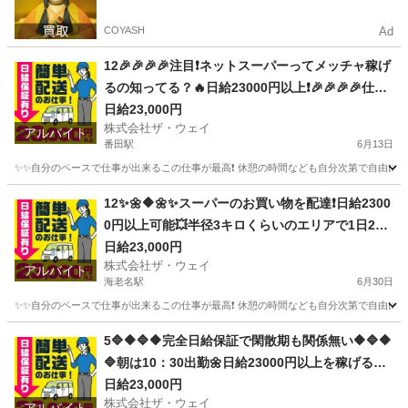
COYASH
Ad
12🎉🎉🎉🎉注目❗️ネットスーパーってメッチャ稼げ
るの知ってる？🔥日給23000円以上❗️🎉🎉🎉🎉仕事
は楽チンで女子いっぱい✨安定収入😄完全週休2日
日給23,000円
株式会社ザ・ウェイ
制だよ💗
アルバイト
番田駅
6月13日
✨✨自分のペースで仕事が出来るこの仕事が最高❗️ 休憩の時間なども自分次第で自由に取
神奈川
相模原市
番田駅
配送
ネットスーパー
12✨🌼🔶🌼✨スーパーのお買い物を配達❗️日給2300
0円以上可能💥半径3キロくらいのエリアで1日25
件前後配るだけ❗️💛
日給23,000円
株式会社ザ・ウェイ
アルバイト
海老名駅
6月30日
✨✨自分のペースで仕事が出来るこの仕事が最高❗️ 休憩の時間なども自分次第で自由に取
神奈川
海老名市
海老名駅
配送
ネットスーパー
5🔷🔶🔷🔶完全日給保証で閑散期も関係無い🔶🔷🔶
🔷朝は10：30出勤🌼日給23000円以上を稼げる💯
楽しく仕事したい人～大集合🎵軽貨物ドライバー
日給23,000円
株式会社ザ・ウェイ
🌸