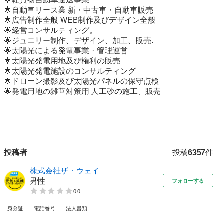
🌟自動車リース業 新・中古車・自動車販売

🌟広告制作全般 WEB制作及びデザイン全般

🌟経営コンサルティング。

🌟ジュエリー制作、デザイン、加工、販売.

🌟太陽光による発電事業・管理運営

🌟太陽光発電用地及び権利の販売

🌟太陽光発電施設のコンサルティング

🌟ドローン撮影及び太陽光パネルの保守点検

🌟発電用地の雑草対策用 人工砂の施工、販売

投稿者
投稿
6357
件
株式会社ザ・ウェイ
男性
フォローする
0.0
身分証
電話番号
法人書類