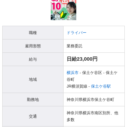
職種
ドライバー
雇用形態
業務委託
日給23,000円
給与
横浜市
- 保土ケ谷区
- 保土ケ
地域
谷町
JR横須賀線 -
保土ケ谷駅
勤務地
神奈川県横浜市保土ケ谷町
神奈川県横浜市南区別所、他
交通
多数