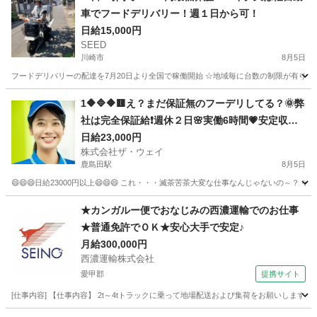
車でフードデリバリー！週１日から可！
日給15,000円
SEED
川崎市
8月5日
フードデリバリーの配達を7月20日より全国で稼働開始 ☆地域毎に台数の制限が有ります。お早
神奈川
川崎市
ドライバー
年齢制限
1🔶🔷🔶🟨え？まだ保証無のフーデリしてる？🌞弊
社は完全保証給❗️週休２日🌸実働6時間💗安定収入
で女子いっぱい🎉さぁ～集まれ～🎵
日給23,000円
株式会社ザ・ウェイ
鹿島田駅
8月5日
😄😄😄日給23000円以上😄😄😄 これ・・・滅茶苦茶大変な仕事なんじゃないの～？ 
神奈川
川崎市
鹿島田駅
配送
ネットスーパー
★カンガルー便でおなじみの西濃運輸でのお仕事
★普通免許でＯＫ★安心大手で安定♪
月給300,000円
西濃運輸株式会社
愛甲郡
提携サイト
[仕事内容] 【仕事内容】 2t～4tトラックに乗って地場配送および集荷をお願いしま