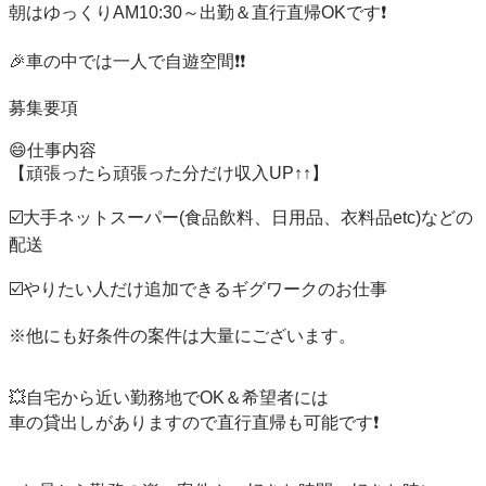
朝はゆっくりAM10:30～出勤＆直行直帰OKです❗️

🎉車の中では一人で自遊空間❗️❗️

募集要項

😄仕事内容

【頑張ったら頑張った分だけ収入UP↑↑】

☑️大手ネットスーパー(食品飲料、日用品、衣料品etc)などの
配送

☑️やりたい人だけ追加できるギグワークのお仕事

※他にも好条件の案件は大量にございます。

💥自宅から近い勤務地でOK＆希望者には

車の貸出しがありますので直行直帰も可能です❗️
