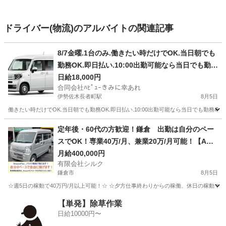
ドライバー(物流)のアルバイトの関連記事
8/7金曜.1台のみ.働きたい時だけでOK.当日朝でも
勤務OK.即日払い.10:00出勤可能なら当日でも勤務
希望受付OK.未経験老若男女OK年齢制限なし.希望
日給18,000円
合同会社ﾊﾋﾟｭｰきみに幸あれ
日のみOK.10月までの期間でさくらんぼ、桃、ぶ
伊勢佐木長者町駅
8月5日
どう集荷のみ運搬スタッフ.軽貨物黒ナンバー持ち
働きたい時だけでOK.当日朝でも勤務OK.即日払い.10:00出勤可能なら当日でも勤務希
込み可能者
神奈川
横浜市
伊勢佐木長者町駅
物流
スタッフ
定年後・60代の方歓迎！鎌倉 出勤は自分のペー
スでOK！専業40万/月、兼業20万/月可能！【Ama
zon Flex】で稼ぎましょう！
月給400,000円
有限会社シルク
鎌倉市
8月5日
☆週5日の稼動で40万円/月以上可能！☆ ☆夕方仕事終わりからの稼働、休日の稼動で20万
神奈川
鎌倉市
配送
Amazon
【単発】除草作業
日給10000円〜