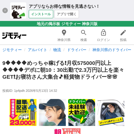
アプリならお得な情報を見逃さない！
インストール
アプリで開く
地元の掲示板 ジモティー 神奈川版
神奈川県
検索
ログイン
投稿
ジモティー
アルバイト
物流
ドライバー
神奈川県のドライバー
9🔶🔶🔶🔶めっちゃ稼げる❗️月収575000円以上
🔶🔶🔶🔶デポに朝10：30出勤で2.3万円以上を楽々
GET❗️お寝坊さん大集合🎵軽貨物ドライバー🌸🌸
投稿ID: 1p4pdh
2026年5月13日 14:32