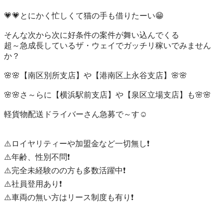
💗💗とにかく忙しくて猫の手も借りたーい😁

そんな次から次に好条件の案件が舞い込んでくる

超～急成長しているザ・ウェイでガッチリ稼いでみません
か？

🌸🌸【南区別所支店】や【港南区上永谷支店】🌸🌸

🌸🌸さ～らに【横浜駅前支店】や【泉区立場支店】も🌸🌸

軽貨物配送ドライバーさん急募で～す☺

⚠️ロイヤリティーや加盟金など一切無し❗️

⚠️年齢、性別不問❗️

⚠️完全未経験のの方も多数活躍中❗️

⚠️社員登用あり❗️

⚠️車両の無い方はリース制度も有り❗️
