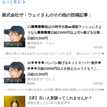
神奈川
愛甲郡
ドライバー
もっと見る
株式会社ザ・ウェイ
さんのその他の投稿記事：
11🟥🟩🟥🟩朝は10時半出勤🚗通勤ラッシュにさよ
うなら🟩🟥🟩🟥日給23000円以上可✨稼げる仕事は
ココ💯
日給23,000円
株式会社ザ・ウェイ
アルバイト
戸部駅
6月25日
✨弊社の求人に目を止めていただきありがとうございます。 ✨皆さんはインターネットで日
神奈川
横浜市
戸部駅
ドライバー
ネットスーパー
12🔷🔶🔷🔶バンバン稼げるネットスーパー案件🔶
🔷🔶🔷日給23000円以上を狙えちゃう🚩もうここ
で決まりだね❗️❗️❗️
日給23,000円
株式会社ザ・ウェイ
アルバイト
横浜駅
6月10日
✨✨自分のペースで仕事が出来るこの仕事が最高❗️ 休憩の時間なども自分次第で自由に取
神奈川
横浜市
横浜駅
ドライバー
ネットスーパー
【求】古い人形譲ってくれませんか？
状態が悪くてもOK🙆‍♀️査定0円‼️