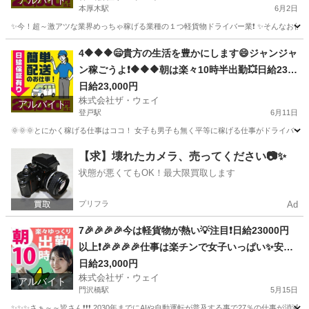
アルバイト
本厚木駅
6月2日
✨今！超～激アツな業界めっちゃ稼げる業種の１つ軽貨物ドライバー業❗️ ✨そんなお仕事を
神奈川
厚木市
本厚木駅
ドライバー
ネットスーパー
4🔶🔶🔶😄貴方の生活を豊かにします😄ジャンジャ
ン稼ごうよ❗️🔶🔶🔶朝は楽々10時半出勤💥日給230
00円以上❗️事業拡大につき大量募集❗️❗️❗️
日給23,000円
株式会社ザ・ウェイ
アルバイト
登戸駅
6月11日
🌞🌞🌞とにかく稼げる仕事はココ！ 女子も男子も無く平等に稼げる仕事がドライバー
神奈川
川崎市
登戸駅
ドライバー
ネットスーパー
【求】壊れたカメラ、売ってください📷✨
状態が悪くてもOK！最大限買取します
プリフラ
Ad
7🎉🎉🎉🎉今は軽貨物が熱い💡注目❗️日給23000円
以上❗️🎉🎉🎉🎉仕事は楽チンで女子いっぱい✨安定
収入😄完全週休2日制だよ💗
日給23,000円
株式会社ザ・ウェイ
アルバイト
門沢橋駅
5月15日
✨✨✨さぁ～～皆さん❗️❗️❗️ 2030年までにAIや自動運転が普及する事で27％の仕事が消滅