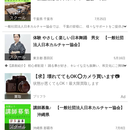
スクール
千葉県 千葉市
7月25日
一般社団法人日本カルチャー協会では、 千葉の皆様に、 様々なサポートをご提供させてい
千葉
千葉市
その他
オンライン
体験 やさしく楽しい日本舞踊 男女 【一般社団
法人日本カルチャー協会】
スクール
東京都 墨田区
5月16日
◆【講座紹介】 初心者歓迎！ 踊る事が好き、キレイな立ち振舞い、和文化にご興味のあ
東京
墨田区
日本舞踊
カルチャー
【求】壊れててもOK⭕️カメラ買います📷
状態が悪くてもOK！最大限買取します
プリフラ
Ad
講師募集♪ 【一般社団法人日本カルチャー協会】
沖縄県
スクール
沖縄県 那覇市
7月8日