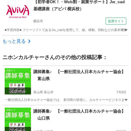
【初学者OK！・Web割・就業サポート】Jw_cad
基礎講座（アビバ 横浜校）
横浜市
提携サイト
■学習内容■ フリーソフトであるJw_cadを使用して、線、移動、回転などの基本機能
神奈川
横浜市
その他
もっと見る
ニホンカルチャー
さんのその他の投稿記事：
講師募集♪ 【一般社団法人日本カルチャー協会】
富山県
スクール
富山県 富山市
7月8日
一般社団法人日本カルチャー協会では、 新潟県の皆様に、カルチャー〜ビジネスまで、様
富山
富山市
ものづくり
講師募集♪ 【一般社団法人日本カルチャー協会】
山口県
スクール