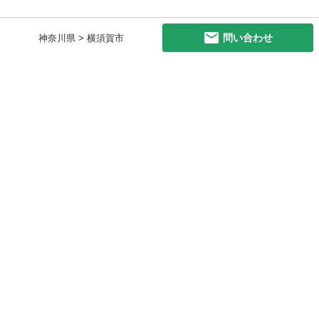
問い合わせ
神奈川県 > 横須賀市
初めての方へ
利用規約
プライバシーポリシー
プライバシー・ステートメント
健全化に資する運用方針
お問い合わせ
運営会社
サイトマップ
ご利用ガイド
フリーワードで探す
PC版で表示
都道府県選択
特定商取引法の表示
利用者情報の外部送信について
© 2011-
2026
Jmty, Inc.