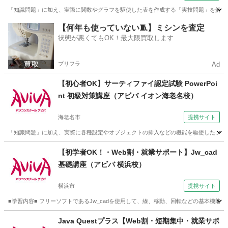
「知識問題」に加え、実際に関数やグラフを駆使した表を作成する「実技問題」を解く
神奈川
川崎市
その他
【何年も使っていない🧵】ミシンを査定
状態が悪くてもOK！最大限買取します
プリフラ
Ad
【初心者OK】サーティファイ認定試験 PowerPoi
nt 初級対策講座（アビバ イオン海老名校）
海老名市
提携サイト
「知識問題」に加え、実際に各種設定やオブジェクトの挿入などの機能を駆使したプレゼ
神奈川
海老名市
その他
【初学者OK！・Web割・就業サポート】Jw_cad
基礎講座（アビバ 横浜校）
横浜市
提携サイト
■学習内容■ フリーソフトであるJw_cadを使用して、線、移動、回転などの基本機能
神奈川
横浜市
その他
Java Questプラス【Web割・短期集中・就業サポ