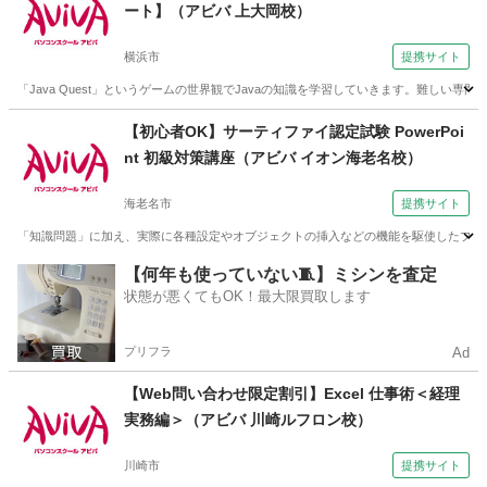
ート】（アビバ 上大岡校）
横浜市
提携サイト
「Java Quest」というゲームの世界観でJavaの知識を学習していきます。難し
神奈川
横浜市
その他
【初心者OK】サーティファイ認定試験 PowerPoi
nt 初級対策講座（アビバ イオン海老名校）
海老名市
提携サイト
「知識問題」に加え、実際に各種設定やオブジェクトの挿入などの機能を駆使したプレゼ
神奈川
海老名市
その他
【何年も使っていない🧵】ミシンを査定
状態が悪くてもOK！最大限買取します
プリフラ
Ad
【Web問い合わせ限定割引】Excel 仕事術＜経理
実務編＞（アビバ 川崎ルフロン校）
川崎市
提携サイト