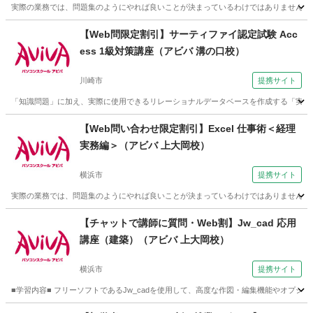
実際の業務では、問題集のようにやれば良いことが決まっているわけではありません。この
神奈川
川崎市
その他
【Web問限定割引】サーティファイ認定試験 Acc
ess 1級対策講座（アビバ 溝の口校）
川崎市
提携サイト
「知識問題」に加え、実際に使用できるリレーショナルデータベースを作成する「実技
神奈川
川崎市
その他
【Web問い合わせ限定割引】Excel 仕事術＜経理
実務編＞（アビバ 上大岡校）
横浜市
提携サイト
実際の業務では、問題集のようにやれば良いことが決まっているわけではありません。この
神奈川
横浜市
その他
【チャットで講師に質問・Web割】Jw_cad 応用
講座（建築）（アビバ 上大岡校）
横浜市
提携サイト
■学習内容■ フリーソフトであるJw_cadを使用して、高度な作図・編集機能やオプ
神奈川
横浜市
その他