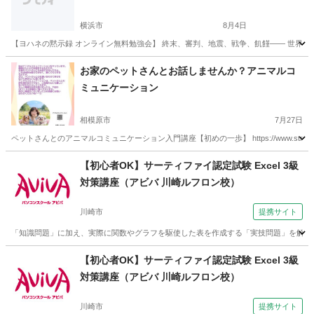
横浜市
8月4日
【ヨハネの黙示録 オンライン無料勉強会】 終末、審判、地震、戦争、飢饉―― 世界で
神奈川
横浜市
その他
聖書
お家のペットさんとお話しませんか？アニマルコ
ミュニケーション
相模原市
7月27日
ペットさんとのアニマルコミュニケーション入門講座【初めの一歩】 https://www.street-academy.com
神奈川
相模原市
セラピー
アニマル
【初心者OK】サーティファイ認定試験 Excel 3級
対策講座（アビバ 川崎ルフロン校）
川崎市
提携サイト
「知識問題」に加え、実際に関数やグラフを駆使した表を作成する「実技問題」を解く
神奈川
川崎市
その他
【初心者OK】サーティファイ認定試験 Excel 3級
対策講座（アビバ 川崎ルフロン校）
川崎市
提携サイト