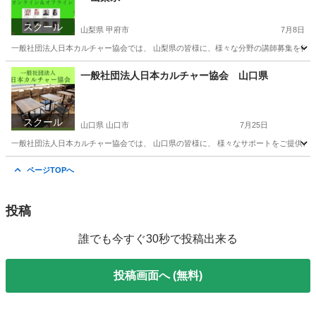
スクール
山梨県 甲府市
7月8日
一般社団法人日本カルチャー協会では、 山梨県の皆様に、様々な分野の講師募集を行って
山梨
甲府市
ものづくり
一般社団法人日本カルチャー協会 山口県
スクール
山口県 山口市
7月25日
一般社団法人日本カルチャー協会では、 山口県の皆様に、 様々なサポートをご提供させ
山口
山口市
その他
オンライン
ページTOPへ
投稿
誰でも今すぐ30秒で投稿出来る
投稿画面へ (無料)