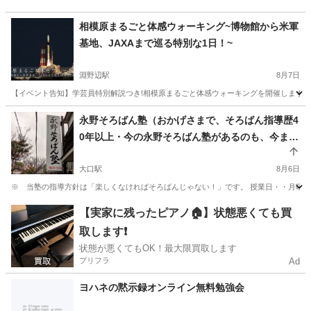
相模原まるごと体感ウォーキング~博物館から米軍
基地、JAXAまで巡る特別な1日！~
淵野辺駅
8月7日
【イベント告知】学芸員特別解説つき!相模原まるごと体感ウォーキングを開催します 
神奈川
相模原市
淵野辺駅
その他
米軍基地
永野そろばん塾（おかげさまで、そろばん指導歴4
0年以上・今の永野そろばん塾があるのも、今まで
当塾を支えてくれた生徒一人一人のおかげです。
この出逢いと···ご縁に···感謝の気持ちでいっぱい
大口駅
8月6日
です。）あの吉永小百合さん·榊󠄀原郁恵さんにも当
※ 当塾の指導方針は「楽しくなければそろばんじゃない！」です。 授業日・・
塾を絶賛していただきました。
神奈川
横浜市
大口駅
幼児教育
そろばん
【実家に残ったピアノ🏠】状態悪くても買
取します❗️
状態が悪くてもOK！最大限買取します
プリフラ
Ad
ヨハネの黙示録オンライン無料勉強会