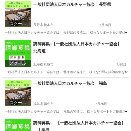
愛媛
松山市
資格
カルチャー
一般社団法人日本カルチャー協会 長野県
スクール
長野県 松本市
7月25日
一般社団法人日本カルチャー協会では、 長野県の皆様に、 様々なサポートをご提供させ
長野
松本市
その他
オンライン
講師募集♪【一般社団法人日本カルチャー協会】
北海道
スクール
北海道 札幌市
7月8日
一般社団法人日本カルチャー協会では、 北海道の皆様に、様々な分野の講師募集を行って
北海道
札幌市
その他
オンライン
一般社団法人日本カルチャー協会 福島
スクール
福島県 福島市
7月25日
一般社団法人日本カルチャー協会では、 福島の皆様に、 様々なサポートをご提供させてい
福島
福島市
その他
講師募集♪ 【一般社団法人日本カルチャー協会】
山梨県