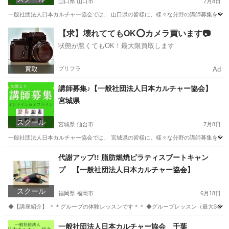
山口県 山口市
7月8日
一般社団法人日本カルチャー協会では、 山口県の皆様に、様々な分野の講師募集を行って
山口
山口市
資格
【求】壊れててもOK⭕️カメラ買います📷
状態が悪くてもOK！最大限買取します
プリフラ
Ad
講師募集♪【一般社団法人日本カルチャー協会】
宮城県
スクール
宮城県 仙台市
7月8日
一般社団法人日本カルチャー協会では、 宮城県の皆様に、様々な分野の講師募集を行って
宮城
仙台市
その他
代謝アップ!! 脂肪燃焼ピラティスブートキャン
プ 【一般社団法人日本カルチャー協会】
スクール
福岡県 福岡市
6月18日
◆【講座紹介】 ＊＊グループの体験レッスンです＊＊ ◆グループレッスン（最大3名）
福岡
福岡市
ヨガ
カルチャー
一般社団法人日本カルチャー協会 千葉