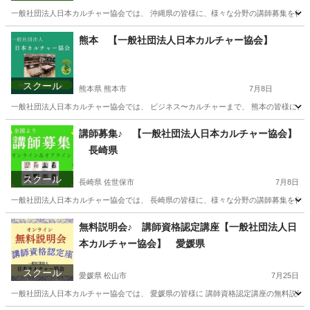
一般社団法人日本カルチャー協会では、 沖縄県の皆様に、様々な分野の講師募集を行って
沖縄
那覇市
生活知識
熊本 【一般社団法人日本カルチャー協会】
スクール
熊本県 熊本市
7月8日
一般社団法人日本カルチャー協会では、 ビジネス〜カルチャーまで、 熊本の皆様に、 オ
熊本
熊本市
生活知識
熊本
生活知識
カルチャー
講師募集♪ 【一般社団法人日本カルチャー協会】
長崎県
スクール
長崎県 佐世保市
7月8日
一般社団法人日本カルチャー協会では、 長崎県の皆様に、様々な分野の講師募集を行って
長崎
佐世保市
生活知識
オンライン
無料説明会♪ 講師資格認定講座【一般社団法人日
本カルチャー協会】 愛媛県
スクール
愛媛県 松山市
7月25日
一般社団法人日本カルチャー協会では、 愛媛県の皆様に 講師資格認定講座の無料説明会を