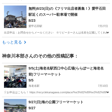
神奈川
横浜市
馬車道駅
フリーマーケット
フォトブース
無料)8/23(日)の《フリマ出店者募集！》愛甲石田
駅近くのスーパー駐車場で開催
8/23
愛甲石田駅
7月27日
出店申込：お問合せからメールください ※リピーターさんは名前を記載してくれればOK！ 日
神奈川
伊勢原市
愛甲石田駅
フリーマーケット
会場
もっと見る
神奈川本部
さんのその他の投稿記事：
9/5(土)海老名駅西口中心広場(ららぽーと海老名
前)フリーマーケット
9/5
イベント
海老名駅
7月10日
🎈お申込はこちら！ https://recyclekanagawa.com/place/%e3%82%89%e3%82%89%
神奈川
海老名市
海老名駅
フリーマーケット
会場
9/27(日)海の公園フリーマーケット
9/27