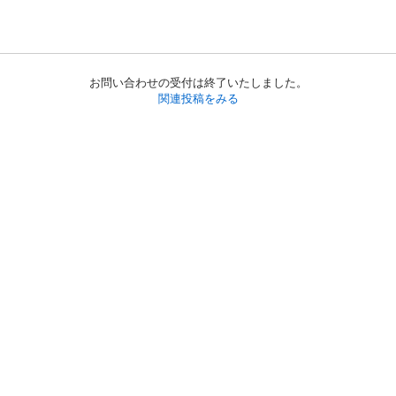
お問い合わせの受付は終了いたしました。
関連投稿をみる
初めての方へ
利用規約
プライバシーポリシー
プライバシー・ステートメント
健全化に資する運用方針
お問い合わせ
運営会社
サイトマップ
ご利用ガイド
フリーワードで探す
PC版で表示
都道府県選択
特定商取引法の表示
利用者情報の外部送信について