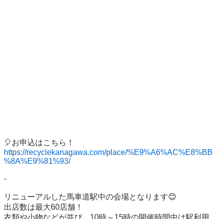
https://recyclekanagawa.com/place/%E9%A6%AC%E8%BB
%8A%E9%81%93/
-

リニューアルした馬車道駅中の会場となります😊

出店数は最大60店舗！

衣類や小物などが並び、10時～15時の開催時間中は駅利用