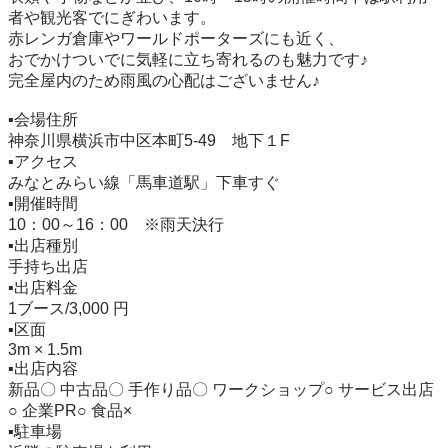
者や観光客でにぎわいます。

赤レンガ倉庫やワールドポーターズにも近く、

おでかけついでに気軽に立ち寄れるのも魅力です♪

完全屋内のため雨風の心配はございません♪

▪️会場住所 

神奈川県横浜市中区本町5-49　地下１F

▪️アクセス 

みなとみらい線「馬車道駅」下車すぐ

▪️開催時間 

10：00～16：00　※雨天決行

▪️出店種別 

手持ち出店

▪️出店料金 

1ブース/3,000 円

▪️区面 

3m × 1.5m

▪️出店内容 

新品〇 中古品〇 手作り品〇 ワークショップ○ サービス出店
○ 企業PR○ 食品×

▪️駐車場 
