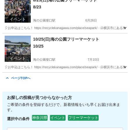
8/23(日)海の公園フリーマーケット
8/23
イベント
海の公園柴口駅
6月26日
🎈お申込はこちら！ https://recyclekanagawa.com/place/seapark/ 
神奈川
横浜市
海の公園柴口駅
フリーマーケット
会場
10/25(日)海の公園フリーマーケット
10/25
イベント
海の公園柴口駅
7月10日
🎈お申込はこちら！ https://recyclekanagawa.com/place/seapark/ 
神奈川
横浜市
海の公園柴口駅
フリーマーケット
会場
ページTOPへ
お探しの投稿が見つからなかった方
ご希望の条件を登録するだけで、新着情報をいち早くお届け出来ま
す。
神奈川県
イベント
フリーマーケット
選択中の条件