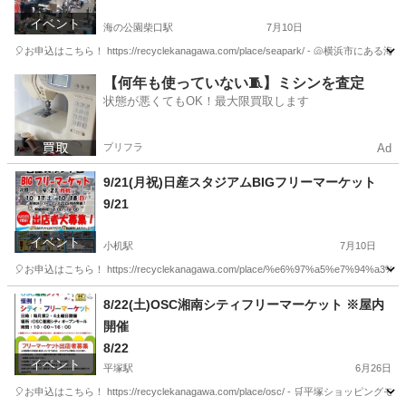
イベント
海の公園柴口駅
7月10日
🎈お申込はこちら！ https://recyclekanagawa.com/place/seapark/ 
神奈川
横浜市
海の公園柴口駅
フリーマーケット
会場
【何年も使っていない🧵】ミシンを査定
状態が悪くてもOK！最大限買取します
プリフラ
Ad
9/21(月祝)日産スタジアムBIGフリーマーケット
9/21
イベント
小机駅
7月10日
🎈お申込はこちら！ https://recyclekanagawa.com/place/%e6%97%a5%e7%94%a3%e3
神奈川
横浜市
小机駅
フリーマーケット
日産スタジアム
8/22(土)OSC湘南シティフリーマーケット ※屋内
開催
8/22
イベント
平塚駅
6月26日
🎈お申込はこちら！ https://recyclekanagawa.com/place/osc/ - 