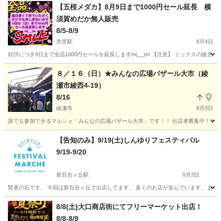
【五桜メダカ】8月9日まで1000円セール延長 横
須賀めだか無人販売
8/5-8/9
衣笠駅
8月4日
好評につき9日まで全品1000円セールを延長しますm(__)m 【注意】 ミックスの販売は
神奈川
横須賀市
衣笠駅
フリーマーケット
メダカ
８／１６（日）★みんなの広場バザール大市（綾
瀬市綾西4-19）
8/16
綾瀬市
8月3日
誰でも参加できるマルシェ「みんなの広場バザール大市」です！！ 出店者募集中！！ （
神奈川
綾瀬市
フリーマーケット
キッチンカー
【告知のみ】9/19(土)しんゆりフェスティバル
9/19-9/20
新百合ヶ丘駅
8月3日
賢者の石です。 今回は新百合ヶ丘で出店してます。 多くのお店が並んでいます。 お時間ある
神奈川
川崎市
新百合ヶ丘駅
フリーマーケット
8/8(土)大口商店街にてフリーマーケット出店！
8/8-8/9
フェスティバル