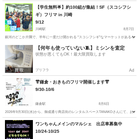
神奈川
横須賀市
汐入駅
フリーマーケット
メダカ
【学生無料🌟】約100組が集結！SF（スコシフシ
ギ）フリマ in 川崎
9/12
川崎駅
8月7日
銀河のどこか片隅で、半年に一度だけ開かれる "スコシフシギ"なマーケットがあるらしい
神奈川
川崎市
川崎駅
フリーマーケット
会場
【何年も使っていない🧵】ミシンを査定
状態が悪くてもOK！最大限買取します
プリフラ
Ad
👘鎌倉・おきものフリマ開催します👘
9/30-10/6
鎌倉駅
8月6日
2026年9月30日(水)から、御成通り商店街のレンタルスペースTANAKOさんにて、お
神奈川
鎌倉市
鎌倉駅
フリーマーケット
フリマ
ワンちゃんメインのマルシェ 出店車募集中
10/24-10/25