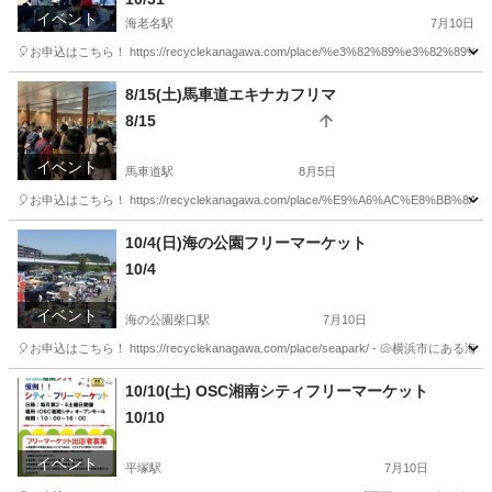
イベント
海老名駅
7月10日
🎈お申込はこちら！ https://recyclekanagawa.com/place/%e3%82%89%e3%82%89%
神奈川
海老名市
海老名駅
フリーマーケット
会場
8/15(土)馬車道エキナカフリマ
8/15
イベント
馬車道駅
8月5日
🎈お申込はこちら！ https://recyclekanagawa.com/place/%E9%A6%AC%E8
神奈川
横浜市
馬車道駅
フリーマーケット
会場
10/4(日)海の公園フリーマーケット
10/4
イベント
海の公園柴口駅
7月10日
🎈お申込はこちら！ https://recyclekanagawa.com/place/seapark/ 
神奈川
横浜市
海の公園柴口駅
フリーマーケット
会場
10/10(土) OSC湘南シティフリーマーケット
10/10
イベント
平塚駅
7月10日