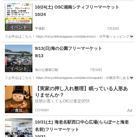
神奈川
平塚市
平塚駅
フリーマーケット
会場
10/24(土) OSC湘南シティフリーマーケット
10/24
イベント
平塚駅
7月10日
🎈お申込はこちら！ https://recyclekanagawa.com/place/osc/ - 
神奈川
平塚市
平塚駅
フリーマーケット
会場
9/13(日)海の公園フリーマーケット
9/13
イベント
海の公園柴口駅
7月10日
🎈お申込はこちら！ https://recyclekanagawa.com/place/seapark/ 
神奈川
横浜市
海の公園柴口駅
フリーマーケット
会場
【実家の押し入れ整理】眠っている人形あ
りませんか？
状態が悪くてもOK🙆‍♀️査定0円‼️
COYASH
Ad
10/31(土) 海老名駅西口中心広場(ららぽーと海老
名前)フリーマーケット
10/31