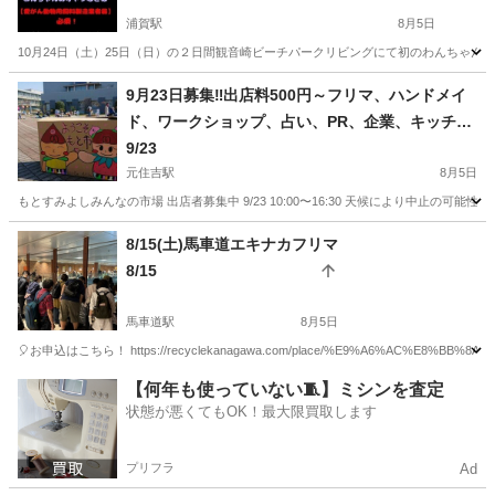
浦賀駅
8月5日
10月24日（土）25日（日）の２日間観音崎ビーチパークリビングにて初のわんちゃん
神奈川
横須賀市
浦賀駅
フリーマーケット
わんちゃん
9月23日募集‼️出店料500円～フリマ、ハンドメイ
ド、ワークショップ、占い、PR、企業、キッチン
カーラスト1台
9/23
元住吉駅
8月5日
もとすみよしみんなの市場 出店者募集中 9/23 10:00〜16:30 天候により中止の
神奈川
川崎市
元住吉駅
フリーマーケット
キッチンカー
8/15(土)馬車道エキナカフリマ
8/15
馬車道駅
8月5日
🎈お申込はこちら！ https://recyclekanagawa.com/place/%E9%A6%AC%E8
神奈川
横浜市
馬車道駅
フリーマーケット
会場
【何年も使っていない🧵】ミシンを査定
状態が悪くてもOK！最大限買取します
プリフラ
Ad