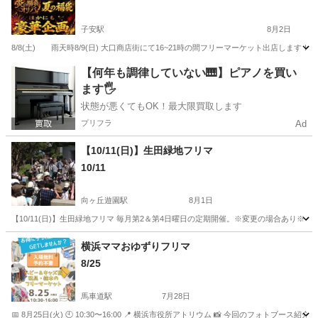
子安駅
8月2日
8/8(土) 雨天時8/9(日) 大口商店街にて16~21時の間フリーマーケット出店し
神奈川
横浜市
子安駅
フリーマーケット
夏祭り
【何年も調律していない🎹】ピアノを買い
ます🖐️
状態が悪くてもOK！最大限買取します
プリフラ
Ad
【10/11(日)】生田緑地フリマ
10/11
向ヶ丘遊園駅
8月1日
【10/11(日)】生田緑地フリマ 毎月第2＆第4日曜日の定期開催。※変更の場合あり
神奈川
川崎市
向ヶ丘遊園駅
フリーマーケット
フリマ
横浜ママおゆずりフリマ
8/25
馬車道駅
7月28日
📅 8月25日(火) 🕙 10:30〜16:00 📍 横浜市役所アトリウム 📸 今回のフォ