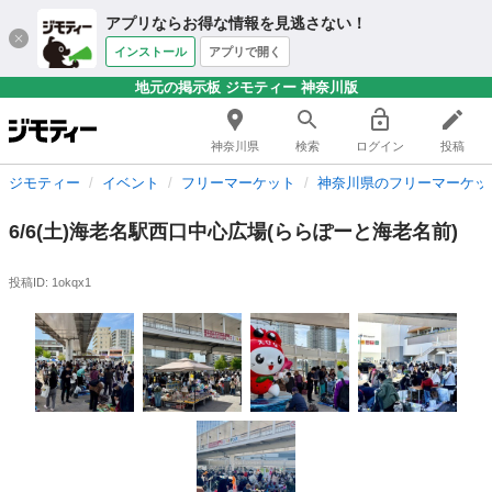
アプリならお得な情報を見逃さない！
インストール
アプリで開く
地元の掲示板 ジモティー 神奈川版
神奈川県
検索
ログイン
投稿
ジモティー
イベント
フリーマーケット
神奈川県のフリーマーケッ
6/6(土)海老名駅西口中心広場(ららぽーと海老名前)
投稿ID: 1okqx1