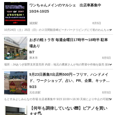
神奈川
鎌倉市
鎌倉駅
フリーマーケット
フリマ
ワンちゃんメインのマルシェ 出店車募集中
10/24-10/25
浦賀駅
8月5日
10月24日（土）25日（日）の２日間観音崎ビーチパークリビングにて初のわんちゃん
神奈川
横須賀市
浦賀駅
フリーマーケット
わんちゃん
おぎの軽トラ市 毎週金曜日17時半〜18時半 駐車
場あり
8/7
厚木市
8月5日
場所：JAあつぎ荻野支所直売所 内容：地元の農家さんが旬の野菜や作物を販売 採れたて新鮮
神奈川
厚木市
フリーマーケット
軽トラ市
9月23日募集‼️出店料500円～フリマ、ハンドメイ
ド、ワークショップ、占い、PR、企業、キッチン
カーラスト1台
9/23
元住吉駅
8月5日
もとすみよしみんなの市場 出店者募集中 9/23 10:00〜16:30 天候により中止の
神奈川
川崎市
元住吉駅
フリーマーケット
キッチンカー
【何年も調律していない🎹】ピアノを買い
ます🖐️