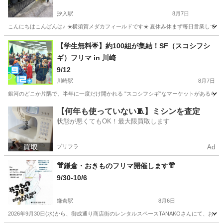
汐入駅
8月7日
こんにちはこんばんは♪ ☀️横須賀メダカフィールドです☀️ 夏休み休まず毎日営業しています！ 
神奈川
横須賀市
汐入駅
フリーマーケット
メダカ
【学生無料🌟】約100組が集結！SF（スコシフシ
ギ）フリマ in 川崎
9/12
川崎駅
8月7日
銀河のどこか片隅で、半年に一度だけ開かれる "スコシフシギ"なマーケットがあるらしい
神奈川
川崎市
川崎駅
フリーマーケット
会場
【何年も使っていない🧵】ミシンを査定
状態が悪くてもOK！最大限買取します
プリフラ
Ad
👘鎌倉・おきものフリマ開催します👘
9/30-10/6
鎌倉駅
8月6日
2026年9月30日(水)から、御成通り商店街のレンタルスペースTANAKOさんにて、お