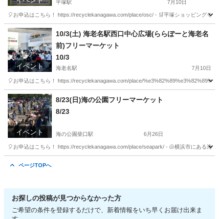
イベント
平塚駅
7月10日
🎈お申込はこちら！ https://recyclekanagawa.com/place/osc/ - 
神奈川
平塚市
平塚駅
フリーマーケット
会場
10/3(土) 海老名駅西口中心広場(ららぽーと海老名
前)フリーマーケット
10/3
イベント
海老名駅
7月10日
🎈お申込はこちら！ https://recyclekanagawa.com/place/%e3%82%89%e3%82%89%
神奈川
海老名市
海老名駅
フリーマーケット
会場
8/23(日)海の公園フリーマーケット
8/23
イベント
海の公園柴口駅
6月26日
🎈お申込はこちら！ https://recyclekanagawa.com/place/seapark/ 
神奈川
横浜市
海の公園柴口駅
フリーマーケット
会場
ページTOPへ
お探しの投稿が見つからなかった方
ご希望の条件を登録するだけで、新着情報をいち早くお届け出来ま
す。