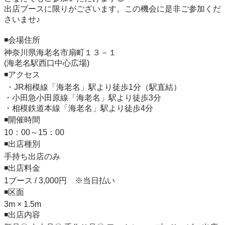
出店ブースに限りがございます。この機会に是非ご参加くだ
さいませ♪

◾️会場住所

神奈川県海老名市扇町１３－１

(海老名駅西口中心広場)

◾️アクセス

 ・JR相模線「海老名」駅より徒歩1分（駅直結）

・小田急小田原線「海老名」駅より徒歩3分

・相模鉄道本線「海老名」駅より徒歩4分

◾️開催時間

10：00～15：00

◾️出店種別

手持ち出店のみ

◾️出店料金

1ブース / 3,000円　※当日払い

◾️区面

3m × 1.5m

◾️出店内容
