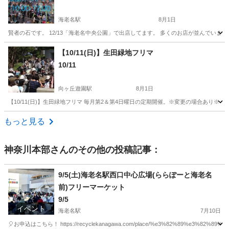
海老名駅
8月1日
賢者の石です。 12/13「海老名中央公園」で出店してます。 多くのお店が並んでいます。
神奈川
海老名市
海老名駅
フリーマーケット
【10/11(日)】生田緑地フリマ
10/11
向ヶ丘遊園駅
8月1日
【10/11(日)】生田緑地フリマ 毎月第2＆第4日曜日の定期開催。※変更の場合あり
神奈川
川崎市
向ヶ丘遊園駅
フリーマーケット
フリマ
もっと見る
神奈川本部
さんのその他の投稿記事：
9/5(土)海老名駅西口中心広場(ららぽーと海老名
前)フリーマーケット
9/5
イベント
海老名駅
7月10日
🎈お申込はこちら！ https://recyclekanagawa.com/place/%e3%82%89%e3%82%89%