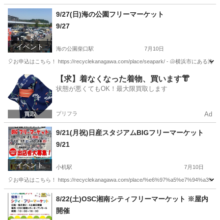
神奈川
海老名市
海老名駅
フリーマーケット
会場
9/27(日)海の公園フリーマーケット
9/27
イベント
海の公園柴口駅
7月10日
🎈お申込はこちら！ https://recyclekanagawa.com/place/seapark/ 
神奈川
横浜市
海の公園柴口駅
フリーマーケット
会場
【求】着なくなった着物、買います👘
状態が悪くてもOK！最大限買取します
プリフラ
Ad
9/21(月祝)日産スタジアムBIGフリーマーケット
9/21
イベント
小机駅
7月10日
🎈お申込はこちら！ https://recyclekanagawa.com/place/%e6%97%a5%e7%94%a3%e3
神奈川
横浜市
小机駅
フリーマーケット
日産スタジアム
8/22(土)OSC湘南シティフリーマーケット ※屋内
開催