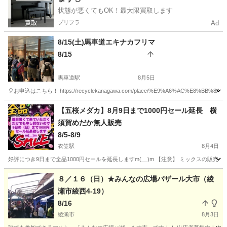
状態が悪くてもOK！最大限買取します
プリフラ
Ad
8/15(土)馬車道エキナカフリマ
8/15
馬車道駅
8月5日
🎈お申込はこちら！ https://recyclekanagawa.com/place/%E9%A6%AC%E8
神奈川
横浜市
馬車道駅
フリーマーケット
会場
【五桜メダカ】8月9日まで1000円セール延長 横
須賀めだか無人販売
8/5-8/9
衣笠駅
8月4日
好評につき9日まで全品1000円セールを延長しますm(__)m 【注意】 ミックスの販売は
神奈川
横須賀市
衣笠駅
フリーマーケット
メダカ
８／１６（日）★みんなの広場バザール大市（綾
瀬市綾西4-19）
8/16
綾瀬市
8月3日