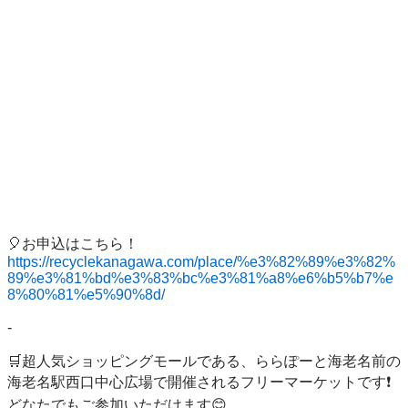
https://recyclekanagawa.com/place/%e3%82%89%e3%82%
89%e3%81%bd%e3%83%bc%e3%81%a8%e6%b5%b7%e
8%80%81%e5%90%8d/
-

🛒超人気ショッピングモールである、ららぽーと海老名前の
海老名駅西口中心広場で開催されるフリーマーケットです❗

どなたでもご参加いただけます😊
