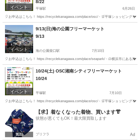
8/22
イベント
平塚駅
6月26日
🎈お申込はこちら！ https://recyclekanagawa.com/place/osc/ - 
神奈川
平塚市
平塚駅
フリーマーケット
会場
9/13(日)海の公園フリーマーケット
9/13
イベント
海の公園柴口駅
7月10日
🎈お申込はこちら！ https://recyclekanagawa.com/place/seapark/ 
神奈川
横浜市
海の公園柴口駅
フリーマーケット
会場
10/24(土) OSC湘南シティフリーマーケット
10/24
イベント
平塚駅
7月10日
🎈お申込はこちら！ https://recyclekanagawa.com/place/osc/ - 
神奈川
平塚市
平塚駅
フリーマーケット
会場
【求】着なくなった着物、買います👘
状態が悪くてもOK！最大限買取します
プリフラ
Ad