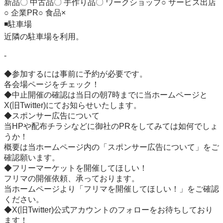
新品〇 中古品〇 手作り品〇 ワークショップ○ サービス出店
○ 企業PR○ 食品×

◾️駐車場

近隣の駐車場を利用。

-

◆参加するには事前に予約が必要です。

各会場ページをチェック！

◆中止開催の確認は当日の朝7時までに当ホームページと
X(旧Twitter)にてお知らせいたします。

◆スポンサー広告について

当HPや配布チラシなどに御社のPRをしてみては如何でしょ
うか！

概要は当ホームページ内の「スポンサー広告について」をご
確認願います。

◆フリーマーケットを開催してほしい！

フリマの開催依頼、承っております。

当ホームページより「フリマを開催してほしい！」をご確認
ください。

◆X(旧Twitter)公式アカウントのフォローをお待ちしており
ます！
