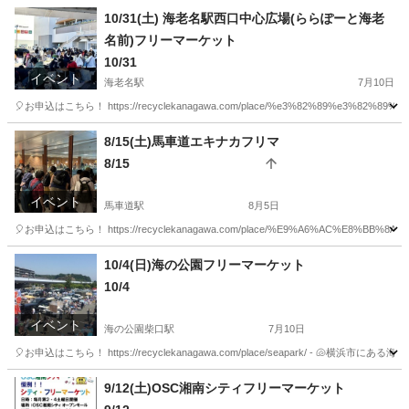
10/31(土) 海老名駅西口中心広場(ららぽーと海老
名前)フリーマーケット
10/31
イベント
海老名駅
7月10日
🎈お申込はこちら！ https://recyclekanagawa.com/place/%e3%82%89%e3%82%89%
神奈川
海老名市
海老名駅
フリーマーケット
会場
8/15(土)馬車道エキナカフリマ
8/15
イベント
馬車道駅
8月5日
🎈お申込はこちら！ https://recyclekanagawa.com/place/%E9%A6%AC%E8
神奈川
横浜市
馬車道駅
フリーマーケット
会場
10/4(日)海の公園フリーマーケット
10/4
イベント
海の公園柴口駅
7月10日
🎈お申込はこちら！ https://recyclekanagawa.com/place/seapark/ 
神奈川
横浜市
海の公園柴口駅
フリーマーケット
会場
9/12(土)OSC湘南シティフリーマーケット