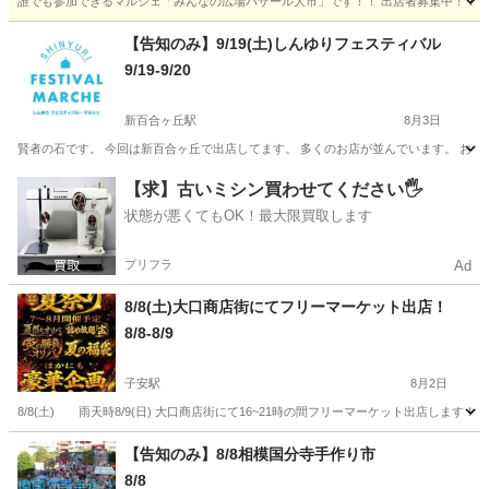
誰でも参加できるマルシェ「みんなの広場バザール大市」です！！ 出店者募集中！！ （
神奈川
綾瀬市
フリーマーケット
キッチンカー
【告知のみ】9/19(土)しんゆりフェスティバル
9/19-9/20
新百合ヶ丘駅
8月3日
賢者の石です。 今回は新百合ヶ丘で出店してます。 多くのお店が並んでいます。 お時間ある
神奈川
川崎市
新百合ヶ丘駅
フリーマーケット
【求】古いミシン買わせてください🖐️
状態が悪くてもOK！最大限買取します
フェスティバル
プリフラ
Ad
8/8(土)大口商店街にてフリーマーケット出店！
8/8-8/9
子安駅
8月2日
8/8(土) 雨天時8/9(日) 大口商店街にて16~21時の間フリーマーケット出店し
神奈川
横浜市
子安駅
フリーマーケット
夏祭り
【告知のみ】8/8相模国分寺手作り市
8/8