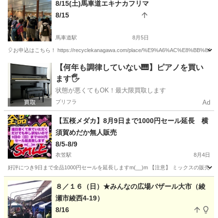
8/15(土)馬車道エキナカフリマ
8/15
馬車道駅
8月5日
🎈お申込はこちら！ https://recyclekanagawa.com/place/%E9%A6%AC%E8
神奈川
横浜市
馬車道駅
フリーマーケット
会場
【何年も調律していない🎹】ピアノを買い
ます🖐️
状態が悪くてもOK！最大限買取します
プリフラ
Ad
【五桜メダカ】8月9日まで1000円セール延長 横
須賀めだか無人販売
8/5-8/9
衣笠駅
8月4日
好評につき9日まで全品1000円セールを延長しますm(__)m 【注意】 ミックスの販売は
神奈川
横須賀市
衣笠駅
フリーマーケット
メダカ
８／１６（日）★みんなの広場バザール大市（綾
瀬市綾西4-19）
8/16