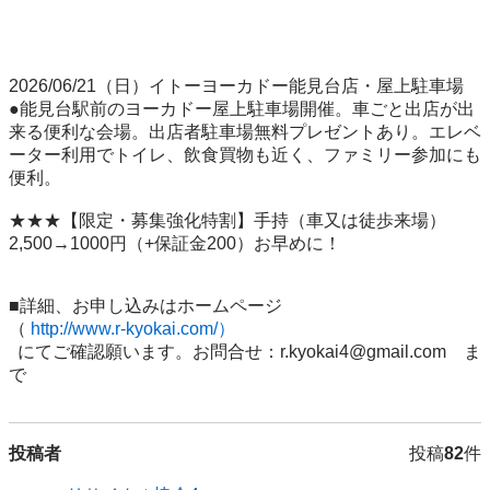
2026/06/21（日）イトーヨーカドー能見台店・屋上駐車場

●能見台駅前のヨーカドー屋上駐車場開催。車ごと出店が出
来る便利な会場。出店者駐車場無料プレゼントあり。エレベ
ーター利用でトイレ、飲食買物も近く、ファミリー参加にも
便利。

★★★【限定・募集強化特割】手持（車又は徒歩来場）
2,500→1000円（+保証金200）お早めに！

■詳細、お申し込みはホームページ

（ 
http://www.r-kyokai.com/）
  にてご確認願います。お問合せ：r.kyokai4@gmail.com　ま
で
投稿者
投稿
82
件