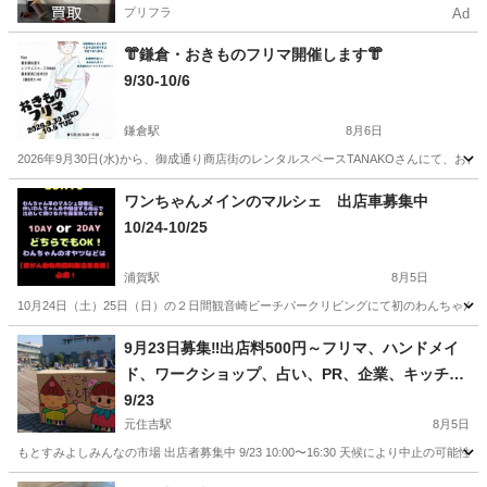
プリフラ
Ad
👘鎌倉・おきものフリマ開催します👘
9/30-10/6
鎌倉駅
8月6日
2026年9月30日(水)から、御成通り商店街のレンタルスペースTANAKOさんにて、お
神奈川
鎌倉市
鎌倉駅
フリーマーケット
フリマ
ワンちゃんメインのマルシェ 出店車募集中
10/24-10/25
浦賀駅
8月5日
10月24日（土）25日（日）の２日間観音崎ビーチパークリビングにて初のわんちゃん
神奈川
横須賀市
浦賀駅
フリーマーケット
わんちゃん
9月23日募集‼️出店料500円～フリマ、ハンドメイ
ド、ワークショップ、占い、PR、企業、キッチン
カーラスト1台
9/23
元住吉駅
8月5日
もとすみよしみんなの市場 出店者募集中 9/23 10:00〜16:30 天候により中止の
神奈川
川崎市
元住吉駅
フリーマーケット
キッチンカー