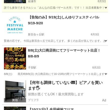
綾瀬市
8月3日
誰でも参加できるマルシェ「みんなの広場バザール大市」です！！ 出店者募集中！！ （
神奈川
綾瀬市
フリーマーケット
キッチンカー
【告知のみ】9/19(土)しんゆりフェスティバル
9/19-9/20
新百合ヶ丘駅
8月3日
賢者の石です。 今回は新百合ヶ丘で出店してます。 多くのお店が並んでいます。 お時間ある
神奈川
川崎市
新百合ヶ丘駅
フリーマーケット
8/8(土)大口商店街にてフリーマーケット出店！
8/8-8/9
フェスティバル
子安駅
8月2日
8/8(土) 雨天時8/9(日) 大口商店街にて16~21時の間フリーマーケット出店し
神奈川
横浜市
子安駅
フリーマーケット
夏祭り
【何年も調律していない🎹】ピアノを買い
ます🖐️
状態が悪くてもOK！最大限買取します
プリフラ
Ad
【10/11(日)】生田緑地フリマ