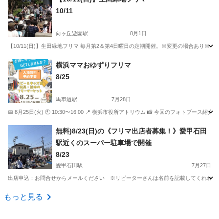
10/11
向ヶ丘遊園駅
8月1日
【10/11(日)】生田緑地フリマ 毎月第2＆第4日曜日の定期開催。※変更の場合あり
神奈川
川崎市
向ヶ丘遊園駅
フリーマーケット
フリマ
横浜ママおゆずりフリマ
8/25
馬車道駅
7月28日
📅 8月25日(火) 🕙 10:30〜16:00 📍 横浜市役所アトリウム 📸 今回のフォ
神奈川
横浜市
馬車道駅
フリーマーケット
フォトブース
無料)8/23(日)の《フリマ出店者募集！》愛甲石田
駅近くのスーパー駐車場で開催
8/23
愛甲石田駅
7月27日
出店申込：お問合せからメールください ※リピーターさんは名前を記載してくれればOK！ 日
神奈川
伊勢原市
愛甲石田駅
フリーマーケット
会場
もっと見る