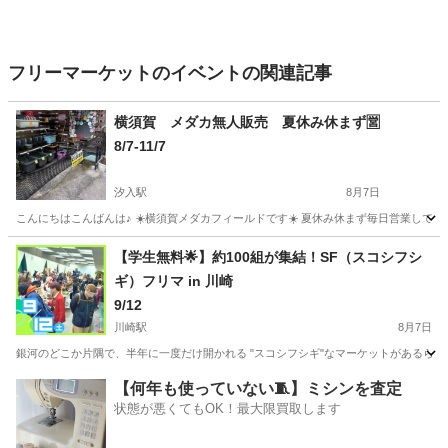
フリーマーケットのイベントの関連記事
横須賀 メダカ無人販売 夏休み休まず🈺
8/7-11/7
汐入駅
8月7日
こんにちはこんばんは♪ ☀️横須賀メダカフィールドです☀️ 夏休み休まず毎日営業しています！ 
神奈川
横須賀市
汐入駅
フリーマーケット
メダカ
【学生無料🌟】約100組が集結！SF（スコシフシ
ギ）フリマ in 川崎
9/12
川崎駅
8月7日
銀河のどこか片隅で、半年に一度だけ開かれる "スコシフシギ"なマーケットがあるらしい
神奈川
川崎市
川崎駅
フリーマーケット
会場
【何年も使っていない🧵】ミシンを査定
状態が悪くてもOK！最大限買取します