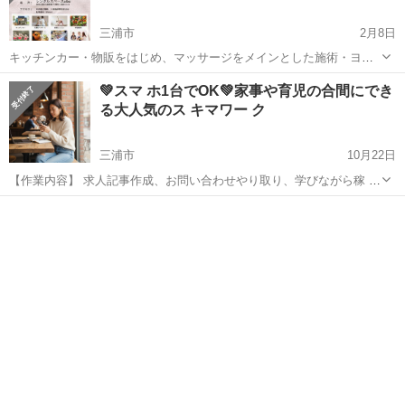
三浦市
2月8日
キッチンカー・物販をはじめ、マッサージをメインとした施術・ヨガ
などのレッスン・ステージ演出やワークショップなどの出店者を募集
神奈川
三浦市
その他
マルシェ
💚スマ ホ1台でOK💚家事や育児の合間にでき
いたします。 マッサージ・耳ツボ・足つぼ・整体などの施術をされる
る大人気のス キマワー ク
出店者様を特に探しております！ ...
三浦市
10月22日
【作業内容】 求人記事作成、お問い合わせやり取り、学びながら稼 い
でいただきます。 【活動時間】 ご自身の出来る時間帯で大丈夫です。
神奈川
三浦市
その他
時間帯
1日1時間〜OK ※長期的にお付き合いできる方で、業 務 連...