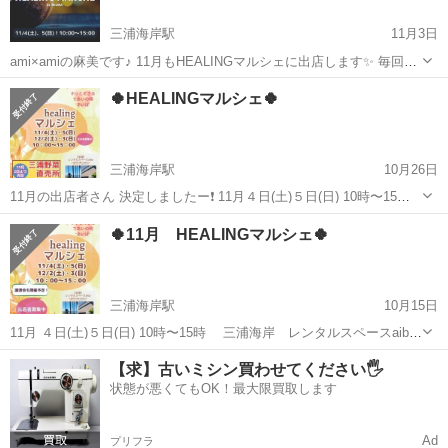
三浦海岸駅
11月3日
ami×amiの麻美です♪ 11月もHEALINGマルシェに出店します✨ 毎回
様々なブースが出店するHEALINGマルシェ！ 私達MMSのブースでは
神奈川
三浦市
三浦海岸駅
その他
マルシェ
🍀HEALINGマルシェ🍀
あなたの本質に繋がるセッションをご用意しています✨ 自分の使命は
何なの...
三浦海岸駅
10月26日
11月の出店者さん 決定しましたー❗️ 11月４日(土)５日(日) 10時〜15時
三浦海岸 レンタルスペースaibaにて 開催いたします✨ 最近は、 あち
神奈川
三浦市
三浦海岸駅
その他
マルシェ
🍀11月 HEALINGマルシェ🍀
こちでイベントが開催されるように なりましたね😊 三浦海岸も...
三浦海岸駅
10月15日
11月 ４日(土)５日(日) 10時〜15時 三浦海岸 レンタルスペースaiba
にて 第15回 HEALINGマルシェを 開催いたします‼️ 海を観ながら リフ
神奈川
三浦市
三浦海岸駅
その他
マルシェ
【求】古いミシン買わせてください🖐️
レッシュしに いらっしゃいませんか🍀 出店は キッチン...
状態が悪くてもOK！最大限買取します
Ad
プリフラ