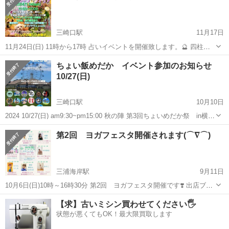
三崎口駅
11月17日
11月24日(日) 11時から17時 占いイベントを開催致します。🔮 四柱推
命、紫微斗数、易うらない、タロット占い わんちゃん占い、個人鑑定
神奈川
三浦市
三崎口駅
その他
わんちゃん
ちょい飯めだか イベント参加のお知らせ
を行います。 是非、遊びに来て下さい。😊
10/27(日)
三崎口駅
10月10日
2024 10/27(日) am9:30~pm15:00 秋の陣 第3回ちょいめだか祭 in横須
賀市ソレイユの丘 場所→ソレイユの丘 横須賀市長井4丁目 が開催さ
神奈川
三浦市
三崎口駅
その他
めだか
第2回 ヨガフェスタ開催されます(⌒∇⌒)
れます🎵 超有名店舗、ブリーダーさんも参加(@￣□￣@;)！...
三浦海岸駅
9月11日
10月6日(日)10時～16時30分 第2回 ヨガフェスタ開催です❣️ 出店ブー
ス・キッチンカー そして、ミニコンサート ヨガ・ピラティス・気功
神奈川
三浦市
三浦海岸駅
その他
ピラティス
【求】古いミシン買わせてください🖐️
きっと1日中楽しんでいただけると予感しかないです(^▽^)/...
状態が悪くてもOK！最大限買取します