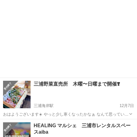
各￥1500)が開催されます😆 イルチブレインヨガ横須賀スタジオの酒
神奈川
三浦市
三浦海岸駅
その他
会場
井寿美子は 13時45分～15時🌟「丹田とチャクラとツボを知って感じる
基本ヨガ講座」...
三浦野菜直売所 木曜〜日曜まで開催❣️
三浦海岸駅
12月7日
おはようございます☀️ やっと少し寒くなったかなぁ なんて思っていた
ら 今朝は暖かく🤔⁉️ まだまだ冬にはなりませんね💦 さて、 本日から
神奈川
三浦市
三浦海岸駅
その他
直売所
HEALING マルシェ 三浦市レンタルスペー
今週のお野菜販売 開始です❗️ 当店で パルシステムの商品の受け渡しが
スaiba
出来る ...