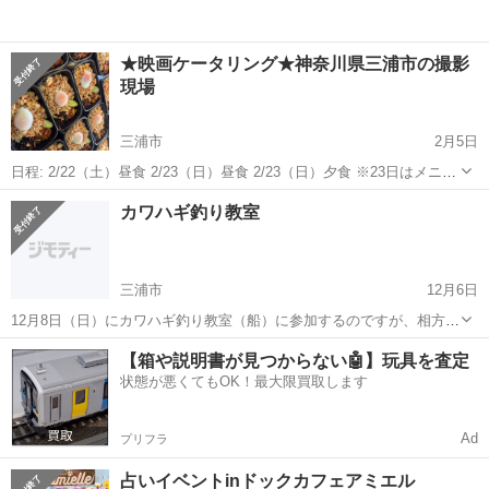
★映画ケータリング★神奈川県三浦市の撮影
現場
三浦市
2月5日
日程: 2/22（土）昼食 2/23（日）昼食 2/23（日）夕食 ※23日はメニュ
ーを変えていただければ昼&夕出店も可 2/24（月）昼食 イベント名:映
神奈川
三浦市
その他
カワハギ釣り教室
画ケータリング 場所:三浦某所 時間:後日ご...
三浦市
12月6日
12月8日（日）にカワハギ釣り教室（船）に参加するのですが、相方が
行けなくなったので、どなたか一緒に参加して頂ける方を募集しま
神奈川
三浦市
その他
相方
【箱や説明書が見つからない🤖】玩具を査定
す。道具は全てレンタルです。 朝6時に三崎港の船宿に集合です。上
状態が悪くてもOK！最大限買取します
がりは午後1時半です。参加費はこ...
Ad
プリフラ
占いイベントinドックカフェアミエル