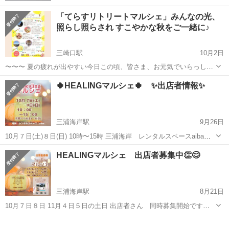
「てらすリトリートマルシェ」みんなの光、
照らし照らされ すこやかな秋をご一緒に♪
三崎口駅
10月2日
〜〜〜 夏の疲れが出やすい今日この頃、皆さま、お元気でいらっしゃ
いますように☆彡 さて、本日は はじめてのマルシェのご案内です。
神奈川
三浦市
三崎口駅
その他
会場
🍀HEALINGマルシェ🍀 ✨出店者情報✨
瞑想会では「海」への心の旅が人気で 私自身も、海が大好き いつか海
のそ...
三浦海岸駅
9月26日
10月７日(土)８日(日) 10時〜15時 三浦海岸 レンタルスペースaibaに
て 開催のイベント 【HEALINGマルシェ】 今回も たくさんの出店者さ
神奈川
三浦市
三浦海岸駅
その他
ヒーリング
HEALINGマルシェ 出店者募集中👏😊
んが 集まってくれました！ ご紹介いたします！ 🧡ネコちゃんの...
三浦海岸駅
8月21日
10月７日８日 11月４日５日の土日 出店者さん 同時募集開始です😊❣️
詳細・お申し込みは こちらから 👇 https://rent-aiba.com/syutten
神奈川
三浦市
三浦海岸駅
その他
マルシェ
ゆったりとしたマルシェなので みなさん 『...