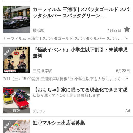
カーフィルム 三浦市 | スパッタゴールド スパ
ッタシルバー スパッタグリーン…
横浜駅
4月27日
カーフィルム 三浦市 | スパッタゴールド スパッタシルバー スパッタ
グリーン ゴーストオーロラフィルム シルフィード ウインコス スモー
神奈川
三浦市
横浜駅
その他
『怪談イベント』小学生以下割引・未就学児
クフィルム 車フィルム 安い 🚗【カーフィルム探してる方へ】車種入
無料
力だけで一発検...
三浦海岸駅
6月28日
7/11（土）15:00開演 三浦海岸駅徒歩2分 小学生以下も人数によっては
無料になりますので、お気軽にお問い合わせください。 ※未就学児は
神奈川
三浦市
三浦海岸駅
その他
怪談
【おもちゃ】家に眠ってる現金化できます💰
保護者1名につき1名まで入場無料。 ​─────── 怪談イベント...
状態が悪くてもOK！最大限買取します
Ad
プリフラ
虹♡マルシェ出店者募集