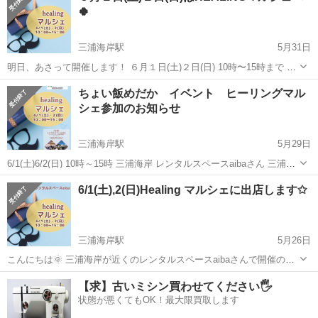
🍀
三浦海岸駅
5月31日
明日、あさって開催します！ ６月１日(土)２日(日) 10時〜15時まで 三
浦市の三浦海岸の目の前にあります レンタルスペースaibaの会場で
神奈川
三浦市
三浦海岸駅
その他
ヒーリング
ちょい飯めだか イベント ヒーリングマル
（元 三浦海岸ホテルあいば） ✨HEALINGマルシェ✨ 開催いたしま
シェ参加のお知らせ
す！ ...
三浦海岸駅
5月29日
6/1(土)6/2(日) 10時～15時 三浦海岸 レンタルスペースaibaさん 三浦市
南下浦町上宮田1119 にてヒーリングマルシェが開催されます🎵 今回
神奈川
三浦市
三浦海岸駅
その他
めだか
6/1(土),2(日)Healing マルシェに出店します✩
ちょい飯めだかは、めだかの販売とハンドメイド作品の物販で参加
さ...
三浦海岸駅
5月26日
こんにちは🌞 三浦海岸が近くのレンタルスペースaibaさんで開催の
HEALINGマルシェにMMSブースで出店させていただきます！ メニュ
神奈川
三浦市
三浦海岸駅
その他
マルシェ
【求】古いミシン買わせてください🖐️
ーは ✨DNAアクティベーション®︎ いつも、なぜかきてしまった！なぜ
状態が悪くてもOK！最大限買取します
か気になってき...