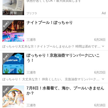
状態が悪くてもOK！最大限買取します
Ad
プリフラ
ナイトプール！ぽっちゃり
三浦市
6月24日
ぽっちゃり大丈夫な方！ナイトプールしませんか？ 時間は遅めです💦
20時から開始しようと思いますがお店探し中です💦あとはレンタルス
神奈川
三浦市
その他
ぽっちゃり
ぽっちゃり！京急油壺マリンパークにいこ
ペース借りるかも考えたりはしてます。 既婚者、ビジネス、勧誘、宗
う！
教、はお引き取りください。
三浦市
6月23日
ぽっちゃり！ 大丈夫な方！ 仲良くしたい。 京急油壺マリンパークに
いこう！ お昼は、マグロ食べに行きます！ 夕方は海で遊びましょう！
神奈川
三浦市
その他
コロナ
7月8日！水着着て、海か、プールいきません
時間:10:00〜20:00時まで 集合場所:三崎口駅に集合。 人数:...
か？
三浦市
6月18日