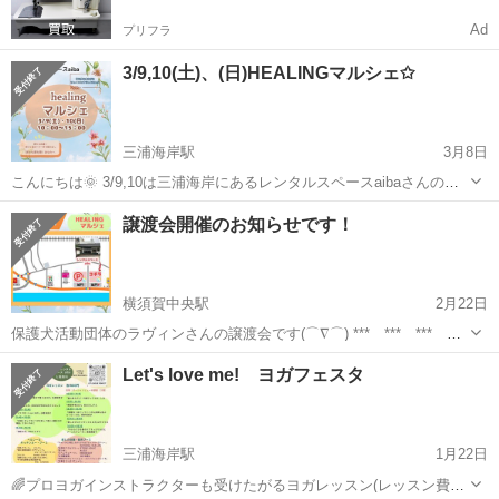
Ad
プリフラ
3/9,10(土)、(日)HEALINGマルシェ✩
三浦海岸駅
3月8日
こんにちは🌞 3/9,10は三浦海岸にあるレンタルスペースaibaさんの
HEALINGマルシェに出店させていただきます^ ^ MMSのブースでは ・
神奈川
三浦市
三浦海岸駅
その他
マルシェ
譲渡会開催のお知らせです！
DNAアクティベーション®︎ ご自身の本質に繋がる、そして活性化させ
るセッ...
横須賀中央駅
2月22日
保護犬活動団体のラヴィンさんの譲渡会です(⌒∇⌒) *** *** ***
*** *** *** *** 開催日 2月25日㈰ ※今週末 時間 10時～12
神奈川
三浦市
横須賀中央駅
その他
保護犬
Let's love me! ヨガフェスタ
時 場所 レンタルスペースaiba 保...
三浦海岸駅
1月22日
🌈プロヨガインストラクターも受けたがるヨガレッスン(レッスン費：