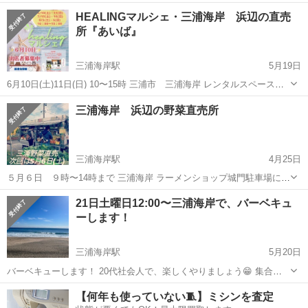
しまったあなた！ MMSの真のマジックで 人生ガラッと変えちゃいま
神奈川
三浦市
三浦海岸駅
その他
ホロスコープ
HEALINGマルシェ・三浦海岸 浜辺の直売
せんか⁉︎ 真のマジックは あなたの本質に繋がり、 不要な事柄にどんど
所『あいば』
ん気づいて 本...
三浦海岸駅
5月19日
6月10日(土)11日(日) 10〜15時 三浦市 三浦海岸 レンタルスペース
aibaにて HEALINGマルシェ 三浦海岸 浜辺の直売所『あいば』 開催
神奈川
三浦市
三浦海岸駅
その他
直売所
三浦海岸 浜辺の野菜直売所
いたします❗️ 今回は、 10日(土)には、 ゲームコーナーの開設...
三浦海岸駅
4月25日
５月６日 ９時〜14時まで 三浦海岸 ラーメンショップ城門駐車場にて
新鮮三浦野菜の直売所 初開催します😄‼️ 今まで HEALINGマルシェで
神奈川
三浦市
三浦海岸駅
その他
直売所
21日土曜日12:00〜三浦海岸で、バーベキュ
出店という形で販売していましたが ５月マルシェがお休みで お客さま
ーします！
から...
三浦海岸駅
5月20日
バーベキューします！ 20代社会人で、楽しくやりましょう😁 集合は
武蔵新城です！✨ 費用は1,500円です✌️ 20代男女の参加がほとんどで
神奈川
三浦市
三浦海岸駅
その他
バーベキュー
【何年も使っていない🧵】ミシンを査定
す^ ^ 詳しくは連絡ください✨