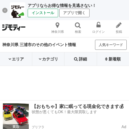
アプリならお得な情報を見逃さない！
インストール
アプリで開く
神奈川県
検索
ログイン
投稿
神奈川県 三浦市のその他のイベント情報
人気キーワード
エリア
カテゴリ
詳細
新着順
【おもちゃ】家に眠ってる現金化できます💰
状態が悪くてもOK！最大限買取します
Ad
プリフラ