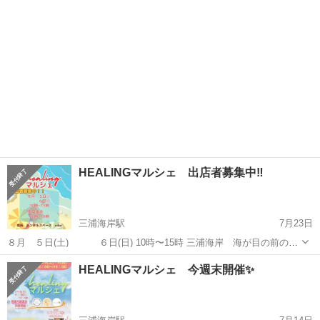
HEALINGマルシェ 出店者募集中‼️
三浦海岸駅
7月23日
８月 ５日(土) ６日(日) 10時〜15時 三浦海岸 海が目の前のレ
ンタルスペースaibaで 開催いたします。 ６日の出店枠はほぼご応募い
神奈川
三浦市
三浦海岸駅
その他
マルシェ
HEALINGマルシェ 今週末開催✨
ただき 間もなく締め切りになりますが ５日はまだ空いております✨
海を...