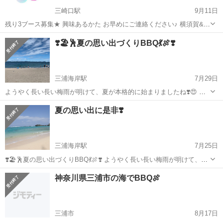
三崎口駅
9月11日
残り3ブース募集★ 興味あるかた お早めにご連絡ください♪ 横須賀&三
浦で 最大出店のママフェスになるかも？ 30ブース出店！！(゜ロ゜ノ)
神奈川
三浦市
三崎口駅
その他
❣️🏖🕺夏の思い出づくりBBQ💃🍖❣️
ノ 一緒に楽しんでくれる出店者募集♪ 令和5月オープンしたばかり★
キレイで駐車場...
三浦海岸駅
7月29日
ようやく長い長い梅雨が明けて、夏が本格的に始まりましたね❣️😍 み
なさん、夏の予定はもう決まりましたか？？ 楽しい夏は本当に一瞬で
神奈川
三浦市
三浦海岸駅
その他
夏の思い出に是非❣️
す😭‼️ 友達と❣️もちろん友達じゃない人とも❣️BBQで仲を深めて、2019
年の夏を最高に盛...
三浦海岸駅
7月25日
❣️🏖🕺夏の思い出づくりBBQ💃🍖❣️ ようやく長い長い梅雨が明けて、夏
が本格的に始まりましたね❣️😍 夏が大好きな私は毎年思うのですが、
神奈川
三浦市
三浦海岸駅
その他
神奈川県三浦市の海でBBQ🍖
楽しい夏は本当に一瞬です😭‼️ なので、友達と❣️もちろん友達じゃない
人とも❣️B...
三浦市
8月17日