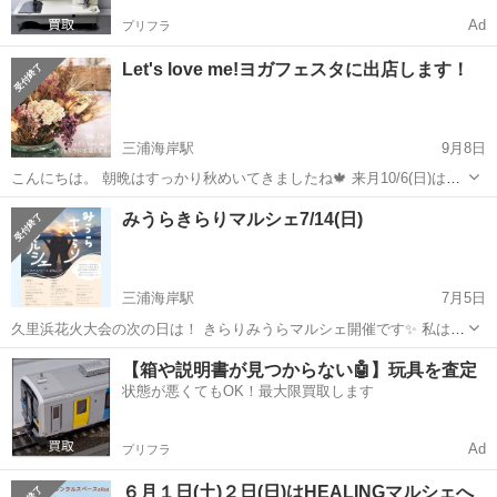
Ad
プリフラ
Let's love me!ヨガフェスタに出店します！
三浦海岸駅
9月8日
こんにちは。 朝晩はすっかり秋めいてきましたね🍁 来月10/6(日)は
@rentspaceaiba さんで開催の @lets.love.me.yogafest に出店させて
神奈川
三浦市
三浦海岸駅
その他
先生
みうらきらりマルシェ7/14(日)
いただきます！ みなさん！ キャンドルが恋し...
三浦海岸駅
7月5日
久里浜花火大会の次の日は！ きらりみうらマルシェ開催です✨ 私はも
ちろんヒーリングブースでお待ちしています♪ メニューは 🔸DNAアク
神奈川
三浦市
三浦海岸駅
その他
ホロスコープ
【箱や説明書が見つからない🤖】玩具を査定
ティベーション 🔸エンソフィックレイキ 🔸クリスタルヒーリング 🔸
状態が悪くてもOK！最大限買取します
西洋占星術 今回は...
Ad
プリフラ
６月１日(土)２日(日)はHEALINGマルシェへ