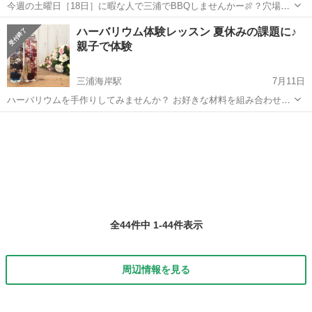
今週の土曜日［18日］に暇な人で三浦でBBQしませんかー🍖？穴場の
綺麗な海でシュノーケルもできます！
神奈川
三浦市
その他
BBQ
ハーバリウム体験レッスン 夏休みの課題に♪
親子で体験
三浦海岸駅
7月11日
ハーバリウムを手作りしてみませんか？ お好きな材料を組み合わせて
作れます 使用するオイルの性質など基本的な事からしっかりレッスン
神奈川
三浦市
三浦海岸駅
その他
ハーバリウム
しますので夏休みの課題にもいいですね♪ 夏休み特別1dayレッスンに
なります！ ...
全44件中 1-44件表示
周辺情報を見る