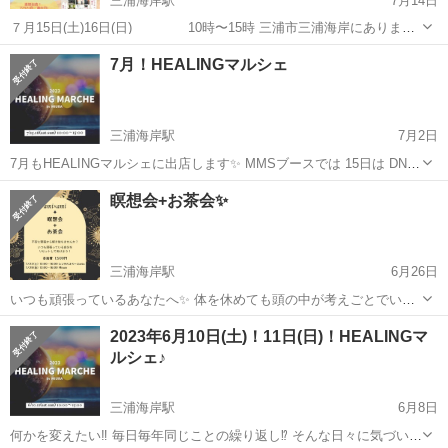
三浦海岸駅
7月14日
７月15日(土)16日(日) 10時〜15時 三浦市三浦海岸にあります
レンタルスペースaibaで 開催いたします😆❣️ キッチンカーや 三浦野菜
神奈川
三浦市
三浦海岸駅
その他
マルシェ
7月！HEALINGマルシェ
の販売 オリジナルのハンドメイド作品や セラピストによるマッサー...
三浦海岸駅
7月2日
7月もHEALINGマルシェに出店します✨ MMSブースでは 15日は DNA
アクティベーション®︎とエンソフィックレイキ®︎✨ 16日は DNAアクテ
神奈川
三浦市
三浦海岸駅
その他
チャネリング
瞑想会+お茶会✨
ィベーション®︎とエンソフィックレイキ®︎、 西洋占星術、豊穣の女神
ダ...
三浦海岸駅
6月26日
いつも頑張っているあなたへ✨ 体を休めても頭の中が考えごとでいっ
ぱいだと 心身ともにリラックスするのはなかなか難しいかもしれませ
神奈川
三浦市
三浦海岸駅
その他
お茶会
2023年6月10日(土)！11日(日)！HEALINGマ
ん。 瞑想は頭の整理をするだけでなく、 人生を豊かに創造するパワー
ルシェ♪
を取り戻す！必須のメソッド...
三浦海岸駅
6月8日
何かを変えたい‼︎ 毎日毎年同じことの繰り返し⁉︎ そんな日々に気づいて