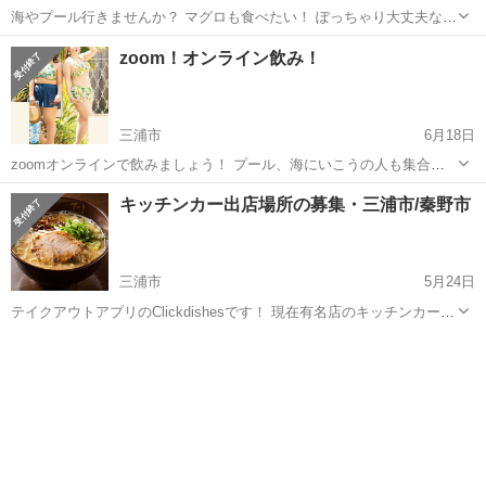
海やプール行きませんか？ マグロも食べたい！ ぽっちゃり大丈夫な
方！ 日程:7月8日 時間:12:00〜20:00まで 既婚者、ビジネス、勧誘、宗
神奈川
三浦市
その他
オンライン
zoom！オンライン飲み！
教、勧誘、お引き取りください。
三浦市
6月18日
zoomオンラインで飲みましょう！ プール、海にいこうの人も集合で
す！ ここで顔合わせしましょう！ 時間:23時から 既婚者、ビジネス、
神奈川
三浦市
その他
オンライン
キッチンカー出店場所の募集・三浦市/秦野市
勧誘、宗教お引き取りください。
三浦市
5月24日
テイクアウトアプリのClickdishesです！ 現在有名店のキッチンカーや
人気店を中心に、300台の登録があります！ 住宅街を中心にキッチン
神奈川
三浦市
その他
キッチンカー
カーの出店企画をしています。 ・ご依頼のメリット ①テイクアウ...