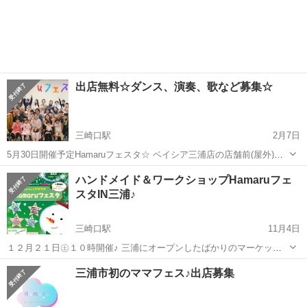
出店無料☆ダンス、演奏、歌など募集☆
三崎口駅
2月7日
5月30日開催予定Hamaruフェスタ☆ ベイシア三浦店の店舗前(屋外)で
ダンスや歌、楽器、大道芸など。 パフォーマンスを してくださるかた
神奈川
三浦市
三崎口駅
その他
ベイシア
ハンドメイド＆ワークショップHamaruフェ
募集します❤️ 土曜日開催ですので かなりたくさんのかたに 見てもら
スタIN三浦♪
えます☺️ 出...
三崎口駅
11月4日
１２月２１日㊏１０時開催♪ 三浦にオープンしたばかりのマーケット
「ベイシア」 二階の広々した市民交流センター＆ 小網代の森インフォ
神奈川
三浦市
三崎口駅
その他
三浦市初のママフェス♪出店募集
メーションで 三浦市初めての大規模ファミリーフェスタ開催♪ 入場無
料♪ https:...