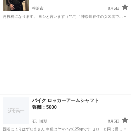
横浜市
8月5日
再投稿になります。 ヨシと言います（*^.^）” 神奈川在住の女装者で
す。 こんな私でもメイクで綺麗になれるかな？ 持参出来る物 メイ
神奈川
横浜市
手伝って/助けて
ボブ
ク、コスメ道具一式 ウィッグ(ボブとロングカールウィッグ) スイー
ツ好きなので一緒...
バイク ロッカーアームシャフト
報酬：5000
石川町駅
8月5日
固着によりはずせません 車種はヤマハyb125spです セローと同じ構造