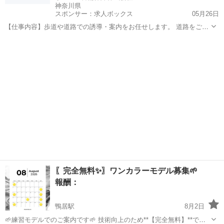
神奈川県
スポンサー：求人ボックス
05月26日
【仕事内容】歩道や道路での誘導・案内をお任せします。 道路をご利
用される車両や歩行者の方が安全に安心して通行するために適切に誘
アルバイト・パート
導してください。 勤務地へは直行直帰OKです! <未経験でも安心!!> 丁
寧な研修20hで基本的な知識を...
〖完全無料✨〗ワンカラーモデル募集🌱
報酬：
鴨居駅
8月2日
🌱練習モデルでのご案内です🌱 技術向上のため**【完全無料】**でモ