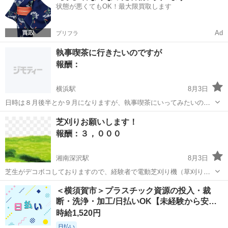
状態が悪くてもOK！最大限買取します
未使用でサイズアウトし...
Ad
プリフラ
執事喫茶に行きたいのですが
報酬：
横浜駅
8月3日
日時は８月後半とか９月になりますが、執事喫茶にいってみたいので
す。ただ、勝手がわからず、システムもわからず、素人です。 詳しい
神奈川
横浜市
横浜駅
手伝って/助けて
素人
芝刈りお願いします！
かた教えて下さい。 あるいは同行して下さい。 費用は各自でそれぞれ
報酬：３，０００
支払い、その後は考えましょう。女...
湘南深沢駅
8月3日
芝生がデコボコしておりますので、経験者で電動芝刈り機（草刈り機
ではない）をお持ちの方、お待ちしております。
神奈川
鎌倉市
湘南深沢駅
手伝って/助けて
＜横須賀市＞プラスチック資源の投入・裁
断・洗浄・加工/日払いOK【未経験から安…
時給1,520円
日払い