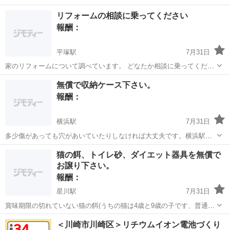
下さい。 作業時間は10時～15時半間で除く1時間です。 (作業が可能
神奈川
相模原市
手伝って/助けて
報酬
リフォームの相談に乗ってください
な日を三日程教えて下さい) (機械で割る.乾燥棚に並べる.乾燥棚から
報酬：
回収...
平塚駅
7月31日
家のリフォームについて調べています。 どなたか相談に乗ってくださ
い。 どこをリフォームするのかについては色々な場所を想定していま
神奈川
平塚市
平塚駅
手伝って/助けて
場所
無償で収納ケース下さい。
す。
報酬：
横浜駅
7月31日
多少傷があっても穴があいていたりしなければ大丈夫です。横浜駅付
近で待ち合わせできる方で、やりとりがスムーズな方お願いいたしま
神奈川
横浜市
横浜駅
手伝って/助けて
猫の餌、トイレ砂、ダイエット器具を無償で
す。
お譲り下さい。
報酬：
星川駅
7月31日
賞味期限の切れていない猫の餌(うちの猫は4歳と9歳の子です、普通の
カリカリからシニアフード、ウェットフード、おやつなどなんでも嬉
神奈川
横浜市
星川駅
手伝って/助けて
＜川崎市川崎区＞リチウムイオン電池づくり
しいです) トイレ砂、トイレシート。 ダイエット器具。 お譲り下さ