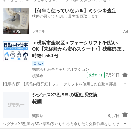
にお直しして頂ける方を探しております。出来ればニット地の中に裏
神奈川
川崎市
宮前平駅
手伝って/助けて
【何年も使っていない🧵】ミシンを査定
地も付けて頂きたく思います。裏地の生地もこちらでご用意します。
状態が悪くてもOK！最大限買取します
宜しくお願い致します
Ad
プリフラ
＜横浜市金沢区＞フォークリフト/日払い
OK【未経験から安心スタート♪】残業ほぼ…
時給1,550円
日払い
株式会社綜合キャリアオプション
7月21日
提携サイト
横浜市
[仕事内容] 【業務内容詳細】フォークリフトを使用した自動車部品の
ピッキング、 運搬、 倉庫管理業務。 運搬はリーチフォーク、 ピッキ
神奈川
横浜市
工場
シグナスX3型SR の駆動系交換
ングはピッカーフォーク(高所作業車のようなイメージ。 荷台に乗ると
報酬：
荷台が上下し上の棚のもの...
鶴間駅
8月7日
シグナスX3型国内SRの駆動系いじれる方今したら交換作業をしてほし
いです。 報酬は要相談ですが、格安でお願いしたいです🙇‍♂️