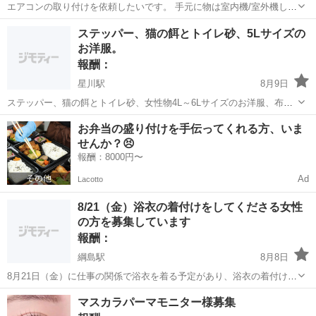
エアコンの取り付けを依頼したいです。 手元に物は室内機/室外機しか
なく ドレインホース?配管ホースとか その辺は無いです 設置場所
神奈川
厚木市
海老名駅
手伝って/助けて
取り付け
ステッパー、猫の餌とトイレ砂、5Lサイズの
中も外も 簡単な設置場所なため 複雑なホースの取巻きは無いですが
お洋服。
当方エアコン関係には工...
報酬：
星川駅
8月9日
ステッパー、猫の餌とトイレ砂、女性物4L～6Lサイズのお洋服、布団
と毛布を無償でお譲り頂ける方を探しています。 真剣な募集の為、嫌
神奈川
横浜市
星川駅
手伝って/助けて
お弁当の盛り付けを手伝ってくれる方、いま
がらせや悪意のあるコメント・メッセージは通報させて頂きます。 ス
せんか？😣
テッパーは壊れていないもの。...
報酬：8000円〜
Ad
Lacotto
8/21（金）浴衣の着付けをしてくださる女性
の方を募集しています
報酬：
綱島駅
8月8日
8月21日（金）に仕事の関係で浴衣を着る予定があり、浴衣の着付けを
してくださる女性の方を探しています。 浴衣〜小物類まではすべて自
神奈川
横浜市
綱島駅
手伝って/助けて
浴衣
マスカラパーマモニター様募集
分で用意しております。 以前、動画を見ながら自分で着付けをしたこ