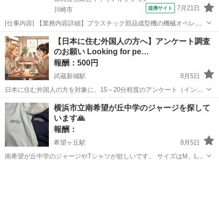
7月21日
提携サイト
川崎市
[仕事内容] 【業務内容詳細】プラスチック部品成型機の機械オペレー
タ(1)紙袋に入った原料(ペレット)の機械投入(2)完成品の運搬、 倉庫格
神奈川
川崎市
工場
【日本に住む外国人の方へ】アンケート調査
納(3)成型機への金型セット(4)原料の受入、 棚入れ重量物:金型は20kg
のお願い Looking for pe…
程度、 ...
報酬：500円
武蔵新城駅
8月5日
日本に住む外国人の方を対象に、15～20分程度のアンケート（インタ
ビュー形式）にご協力いただける方を募集しています。 【募集内容】
神奈川
川崎市
武蔵新城駅
手伝って/助けて
外国人
横浜市立南希望が丘中学のジャージを探して
- 対象：現在、日本に住んでいる外国籍の方 - 内容：対面でのアンケー
います🙏
ト・インタビュー -...
報酬：
希望ヶ丘駅
8月5日
南希望が丘中学のジャージやTシャツが欲しいです。 サイズはM、Lを
探しています。 どなたかお譲りお願いできますか？ 名入りで構いませ
神奈川
横浜市
希望ヶ丘駅
手伝って/助けて
ジャージ
ん。 多少のホツレや穴など直せそうなものでも お願いします。 希望
ヶ丘駅か二俣川駅での受...