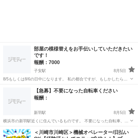
部屋の模様替えをお手伝いしていただきたい
です！
報酬：7000
子安駅
8月5日
8/5もしくは8/6の日中になります。 私の都合ですが、もしかしたら日
程をずらしてもらう可能性もあり、柔軟に対応していただけるかたが
神奈川
横浜市
子安駅
手伝って/助けて
模様替え
【急募】不要になった自転車ください
理想なのでお仕事に就いてない方とかの方がありがたいです。 内容は
報酬：
家具の移動などです！ ...
新羽駅
8月5日
横浜市の新羽駅近くに住んでいるものです。 不要になった自転車、無
料でくださる方いらっしゃいませんか？ 会社の通勤で自転車を使って
神奈川
横浜市
新羽駅
手伝って/助けて
＜川崎市川崎区＞機械オペレーター/日払い
いたのですが、パンクしてしまい、パンクを修理するお金も無い状態