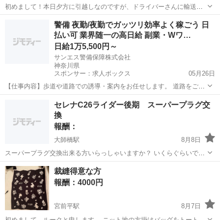
初めまして！本日夕方に引越しなのですが、ドライバーさんに輸送用
ボルトがないと運べないと言われてしまい困っております😣 どなたか
神奈川
藤沢市
辻堂駅
手伝って/助けて
警備 夜勤/夜勤でガッツリ効率よく稼ごう 日
至急ドラム洗濯機輸送ボルトお譲りいただけないでしょうか？ どこへ
払い可 業界随一の高日給 副業・Wワ…
でも取りに伺います！よろしくお...
日給1万5,500円～
サンエス警備保障株式会社
神奈川県
スポンサー：求人ボックス
05月26日
【仕事内容】歩道や道路での誘導・案内をお任せします。 道路をご利
用される車両や歩行者の方が安全に安心して通行するために適切に誘
アルバイト・パート
セレナC26ライダー後期 スーパープラグ交
導してください。 勤務地へは直行直帰OKです! <未経験でも安心!!> 丁
換
寧な研修20hで基本的な知識を...
報酬：
大師橋駅
8月8日
スーパープラグ交換出来る方いらっしゃいますか？ いくらぐらいで出
来るかも教えてください。
神奈川
川崎市
大師橋駅
手伝って/助けて
裁縫得意な方
報酬：4000円
宮前平駅
8月7日
初めまして。ルークと申します。 ニット地の方掛けバッグをトート風