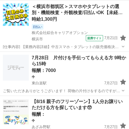
寸・打ち合わせの上、居合用の羽織をミシンで仕立ててくださる個人
神奈川
横浜市
保土ケ谷駅
手伝って/助けて
＜横浜市都筑区＞スマホやタブレットの選
の職人さん、または裁縫が得意な方を募集いたします。 【依頼内容】
別・機能検査・外観検査/日払いOK【未経…
・武道（薬丸自顕流）の練習用...
時給1,300円
日払い
株式会社綜合キャリアオプション
7月21日
提携サイト
横浜市
[仕事内容] 【業務内容詳細】中古スマホ・タブレットの販売価格決定
のためのランク分け選別作業、 機能検査、 外観検査がメインとなりま
神奈川
横浜市
工場
7月28日 片付けを手伝ってもらえる方 9時か
す。 1つの工程を1人で担当するためルーティーンワークになり、 基本
ら15時
的には動きが少ない作業。...
報酬：7000
東白楽駅
7月27日
ご覧いただきありがとうございます！ 荷物の片付けをするのですが人
手が足らなく手伝っていただける方いましたらよろしくお願いしま
神奈川
横浜市
東白楽駅
手伝って/助けて
片付け
【8/16 親子のフリーゾーン】1人分お譲りい
す。 荷物を運び出していただいたり片付けが主になると思います。 よ
ただける方を探しています🥺
ろしくお願いします。 時間...
報酬：
あざみ野駅
7月27日