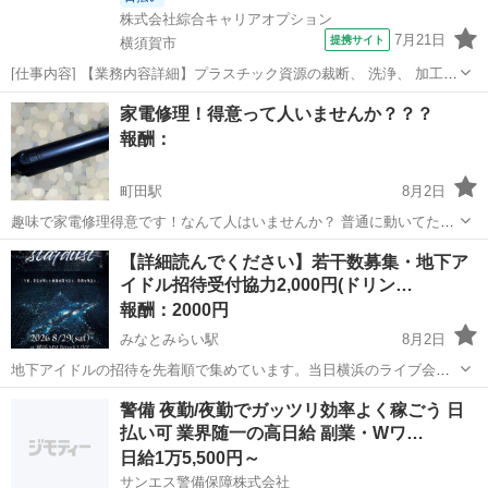
株式会社綜合キャリアオプション
7月21日
提携サイト
横須賀市
[仕事内容] 【業務内容詳細】プラスチック資源の裁断、 洗浄、 加工な
どリサイクルを行う機械のオペレーター。 フォークリフトを使用して
神奈川
横須賀市
工場
家電修理！得意って人いませんか？？？
資源を機械へ投入、 保全、 工場内の清掃等付随業務【取扱製品情報】
報酬：
家庭から出るプラスチック...
町田駅
8月2日
趣味で家電修理得意です！なんて人はいませんか？ 普通に動いてたん
でスイッチ部分の不良かと？ もしくはバッテリーって可能性もあるの
神奈川
相模原市
町田駅
手伝って/助けて
【詳細読んでください】若干数募集・地下ア
かな？ ついでに同じの使ってる人いたら､､､ バッテリー試させてくれ
イドル招待受付協力2,000円(ドリン…
る人もいませんか？ 買ったら...
報酬：2000円
みなとみらい駅
8月2日
地下アイドルの招待を先着順で集めています。当日横浜のライブ会場
までお越しいただきます！ 【日時】8/29(土) 【開場】17:10 【開演】
神奈川
横浜市
みなとみらい駅
手伝って/助けて
警備 夜勤/夜勤でガッツリ効率よく稼ごう 日
18:00 【場所】横浜MMブロンテ 【要約】拘束時間なし(受付後帰宅可
払い可 業界随一の高日給 副業・Wワ…
地下アイドル
能)・受付...
日給1万5,500円～
サンエス警備保障株式会社