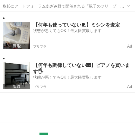
8/16にアートフォーラムあざみ野で開催される「親子のフリーゾー
ン」に参加予定です。 ママ友と一緒に申し込んだのですが、私は予約
神奈川
横浜市
あざみ野駅
手伝って/助けて
が取れたものの、ママ友は取ることができませんでした💦 1枠で最大5
人まで参加できるそうなので...
【何年も使っていない🧵】ミシンを査定
状態が悪くてもOK！最大限買取します
Ad
プリフラ
【何年も調律していない🎹】ピアノを買いま
す🖐️
状態が悪くてもOK！最大限買取します
Ad
プリフラ