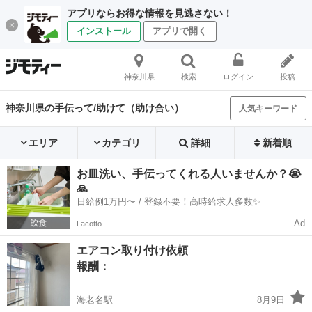
アプリならお得な情報を見逃さない！
インストール
アプリで開く
神奈川県
検索
ログイン
投稿
神奈川県の手伝って/助けて（助け合い）
人気キーワード
エリア
カテゴリ
詳細
新着順
お皿洗い、手伝ってくれる人いませんか？😭
🙏
日給例1万円〜 / 登録不要！高時給求人多数✨
Ad
Lacotto
エアコン取り付け依頼
報酬：
海老名駅
8月9日