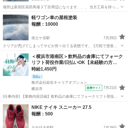
場所は新宿区高田馬場３丁目周辺になります、、、 当方工具を持って
ないので何方かお助け願えれば嬉しいですので宜しくお願い致しま
神奈川
藤沢市
鵠沼海岸駅
手伝って/助けて
軽ワゴン車の屋根塗装
す。
ジャイロキャノピー
報酬：10000
保土ケ谷駅
7月29日
クリアが禿げてしまってサビが所々出てる状態です。 1万程で塗装し
てくれる所はありませんか？ 宜しくお願い致します🙏
神奈川
横浜市
保土ケ谷駅
手伝って/助けて
屋根
＜横浜市港南区＞飲料品の倉庫にてフォーク
リフト荷役作業/日払いOK【未経験の方…
時給1,450円
日払い
株式会社綜合キャリアオプション
7月21日
提携サイト
横浜市
[仕事内容] 【業務内容詳細】飲料品の倉庫にてフォークリフト荷役作
業パレット単位での製品の搬送・格納【取扱製品情報】飲料品 。＋お
神奈川
横浜市
工場
NIKE ナイキ スニーカー 27.5
仕事探しはコンシェルスタッフにおまかせ＋。 あなたのお仕事探しを
報酬：500
しっかりサポート！ たとえ...
六会日大前駅
7月29日