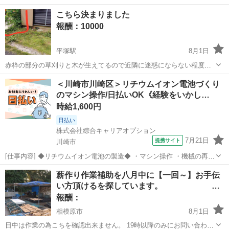
デル様を募集中です！ ショート・ボブヘアの方で (前回カラーしてか
神奈川
横浜市
鴨居駅
手伝って/助けて
モデル
こちら決まりました
ら最低2~3ヶ月以上たっている方) 今よりも明るくしたい方が対象とな
報酬：10000
ります 日時 ： ...
平塚駅
8月1日
赤枠の部分の草刈りと木が生えてるので近隣に迷惑にならない程度に
剪定してほしいです。 見に行ったところもしかしたらなにか虫が巣を
神奈川
平塚市
平塚駅
手伝って/助けて
＜川崎市川崎区＞リチウムイオン電池づくり
作ってるかもしれないので殺虫剤などで対応できる方。一匹大きめの
のマシン操作/日払いOK《経験をいかし…
がいました。 刈った草と木は持...
時給1,600円
日払い
株式会社綜合キャリアオプション
7月21日
提携サイト
川崎市
[仕事内容] ◆リチウムイオン電池の製造◆ ・マシン操作 ・機械の再稼
働処理 ・製品のチェック ・工場清掃業務 。＋お仕事探しはコンシェ
神奈川
川崎市
工場
薪作り作業補助を八月中に【一回～】お手伝
ルスタッフにおまかせ＋。 あなたのお仕事探しをしっかりサポート！
い方頂けるを探しています。 …
たとえば… 「もう...
報酬：
相模原市
8月1日
日中は作業の為こちを確認出来ません。 19時以降のみにお問い合わせ