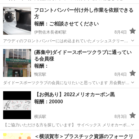
店してくださる方を探しております。 スタイルチェンジまたは3~4cm
神奈川
川崎市
武蔵新城駅
手伝って/助けて
フロントバンパー付け外し作業を依頼できる
程度切りたい方限定を探しております！！ ぜひ、お気軽にお問い合わ
方
カットモデル
せください！
報酬：ご相談させてください
伊勢佐木長者町駅
8月4日
アウディのフロントバンパーにはめ込まれていたメッシュスクリーン
が外れてどっか行きました。 社外品のメッシュスクリーンを入手しま
神奈川
横浜市
伊勢佐木長者町駅
手伝って/助けて
(募集中)ダイドースポーツクラブに通ってい
したがフロントバンパーを外す必要がありまして、設備的にも自力で
る会員様
できなくて、フロントバンパー付け外...
報酬：
鴨宮駅
8月4日
ダイドースポーツクラブの会員になりたいと思っています 月会費が個
人会員だと12,650円かかってしまいますがペア会員だと11,550円に割
神奈川
小田原市
鴨宮駅
手伝って/助けて
【お例あり】2022メリオカーボン黒
引が受けられます そこでペアになってくれる方を探しています (ペア
報酬：20000
と言っても一緒に通う...
横浜駅
8月3日
【ご協力いただける方を探しています】 サイベックス メリオカーボン
2022年製（ブラック）をお持ちの方で、ご協力いただける方を探して
神奈川
横浜市
横浜駅
手伝って/助けて
シート
＜横須賀市＞プラスチック資源のフォークリ
います。 現在、2022年モデルのベージュを使用しているのですが、ブ