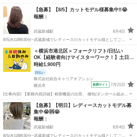
ですスライドハンマーも歯がたちません 外せる方お願いします
神奈川
横浜市
石川町駅
手伝って/助けて
【急募】【8/5】カットモデル様募集中‼️😭
報酬：
武蔵新城駅
8月4日
8/5(水)18時30分~武蔵新城でレディースのカットモデル様としてご来
店してくださる方を探しております。 ぜひ、お気軽にお問い合わせく
神奈川
川崎市
武蔵新城駅
手伝って/助けて
＜横浜市港北区＞フォークリフト/日払い
ださい！
OK【経験者向けマイスターワーク！】土日…
カットモデル
時給1,900円
日払い
株式会社綜合キャリアオプション
7月21日
提携サイト
横浜市
[仕事内容] 【業務内容詳細】精密機器の出荷、 梱包(ダンボール組み、
詰め物、 2重締めなど)。 大小さまざまな精密機器の梱包、 出荷準
神奈川
横浜市
工場
【急募】【明日】レディースカットモデル募
備、 フォークリフトを使用した運搬業務。 最大で4tのカウンターリフ
集中😭🆘😭
トがある。 フォー...
報酬：
武蔵新城駅
8月4日
8/5(水)18時30分~武蔵新城でレディースのカットモデル様としてご来