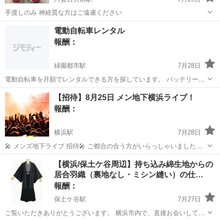
手渡しのみ 神経質な方はご遠慮ください
神奈川
横浜市
六会日大前駅
手伝って/助けて
電動自転車レンタル
報酬：
緑園都市駅
7月28日
電動自転車を月額でレンタルできる方を探しています。 バッテリーは
12.0Ah、16.0Ahの自転車を希望しています。 横浜市 (戸塚区、東戸
神奈川
横浜市
緑園都市駅
手伝って/助けて
【招待】8月25日 メン地下横浜ライブ！
塚) 受け渡し場所や条件など、相談できればと思います。 よろしくお
報酬：
願いします！
横浜駅
7月28日
🎤 メンズ地下ライブ 招待🎤 ご都合の合う方がいらっしゃいました
ら、ぜひよろしくお願いいたします！ ━━━━━━━━━━━━━━
神奈川
横浜市
横浜駅
手伝って/助けて
地下アイドル
【横浜/保土ケ谷周辺】持ち込み綿生地からの
📅 日時 2026年8月25日（火） 15:45～17:45頃（予定） 📍 会場 横浜
居合羽織（裏地なし・ミシン縫い）の仕…
1...
報酬：
保土ケ谷駅
7月27日
ご覧いただきありがとうございます。 横浜市内で、直接お会いして採