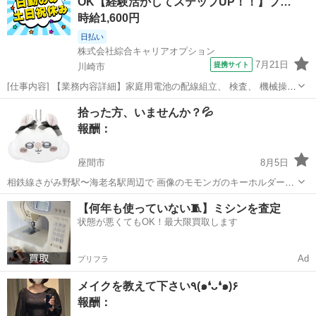
OK【経験活かしてステップUP！！】プ…
です。 自宅から会社まで徒歩...
時給1,600円
日払い
株式会社綜合キャリアオプション
7月21日
提携サイト
川崎市
[仕事内容] 【業務内容詳細】家庭用電池の配線組立、 検査、 機械操
作、 工場清掃業務。 主に機械操作業務に従事いただきます。 機械の
神奈川
川崎市
工場
拾った方、いませんか？💦
エラーが起きた際に、 機械の再稼働処理など。 工場内はクリーンルー
報酬：
ム内での作業になります。...
座間市
8月5日
相鉄線さがみ野駅〜海老名駅周辺で 画像のモモンガのキーホルダーミ
ラーを娘が落としてしまったみたいです💦 拾った方または見かけた
神奈川
座間市
手伝って/助けて
モモンガ
【何年も使っていない🧵】ミシンを査定
方、いましたらご連絡ください、
状態が悪くてもOK！最大限買取します
Ad
プリフラ
メイクを教えて下さい٩(๑❛ᴗ❛๑)۶
報酬：