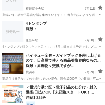
横須賀中央駅
7月31日
実録の怖い話や不思議な話を集めています！！ 都市伝説のような話で
も大丈夫です。 心霊系でなくても構わないので教えてください！！ 文
神奈川
横須賀市
横須賀中央駅
手伝って/助けて
心霊
4トンダンプ
章が難しければZoom等のツールを使用してオンラインでの聞き取りも
報酬：
可能なのでご相談ください！！
原当麻駅
7月30日
4トンダンプで独立したいと思っていて5月に独立する予定です。どな
たか使っていただける業者さんいらっしゃいませんか。よろしくお願
神奈川
相模原市
原当麻駅
手伝って/助けて
台車
ハイキュー全巻＋ガイドブックを差し上げる
いします。専属台車になれます。
ので、日高屋で使える商品引換券的なもの…
報酬：原則物々交換ですが…
横浜市
7月29日
商品引換券的なものをお持ちでない場合、現金13000円での販売も可能
です。 ～自己紹介～～ 休みの日は、タブレットで野球やサッカーの動
神奈川
横浜市
手伝って/助けて
台車
＜横浜市港北区＞電子部品の仕分け・封入・
画を見て休憩したり、時には健康やダイエットのため、好きなピアノ
運搬/日払いOK【未経験スタートOK！…
音楽を聴きながらダン...
時給1,225円
日払い