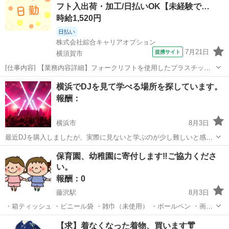
フト入出荷・加工/日払いOK【未経験で…
ラックのシートへ変更し...
時給1,520円
日払い
株式会社綜合キャリアオプション
7月21日
提携サイト
横須賀市
[仕事内容] 【業務内容詳細】フォークリフトを使用したプラスチック
資源の出荷、 入庫裁断業務。 洗浄、 加工などリサイクルを行う機械
神奈川
横須賀市
工場
横浜でDJを見て学べる場所を探しています。
のオペレーター。 フォークリフトを使用して資源を機械へ投入、 保
報酬：
全、 工場内の清掃等付随業務...
横浜市
8月3日
最近DJを購入しましたが、実際に見ないと学ぶのが少し難しいと感じ
ています。そこで、カジュアルに訪れてプレイの様子を見ることがで
神奈川
横浜市
手伝って/助けて
保育園、幼稚園に寄付します‼︎ご協力くださ
きる場所を探しています。保土ヶ谷に住んでいるので、横浜やみなと
い。
みらいなどどこでも大丈夫です。メッセ...
報酬：0
藤沢駅
8月3日
・箱ティッシュ ・ビニール袋 ・雑巾（未使用） ・ボールペン ・画用
紙、お絵描き帳 ・折り紙 ・絵の具 ・お尻拭き ・アルコール除菌シー
神奈川
藤沢市
藤沢駅
手伝って/助けて
幼稚園
【求】着なくなった着物、買います👘
ト、ノンアルコール除菌シート、ウェットシート ・液体手洗い石鹸 ・