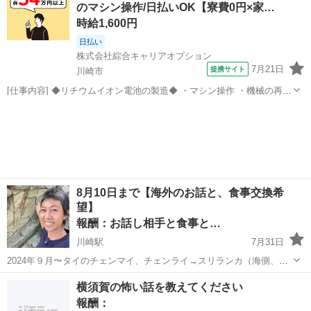
のマシン操作/日払いOK【寮費0円×家…
い。 悪戯メッセージは...
時給1,600円
日払い
株式会社綜合キャリアオプション
7月21日
提携サイト
川崎市
[仕事内容] ◆リチウムイオン電池の製造◆ ・マシン操作 ・機械の再稼
働処理 ・製品のチェック ・工場清掃業務 。＋お仕事探しはコンシェ
神奈川
川崎市
工場
ルスタッフにおまかせ＋。 あなたのお仕事探しをしっかりサポート！
たとえば… 「もう...
8月10日まで【海外のお話と、食事交換希
望】
報酬：お話し相手と食事と…
川崎駅
7月31日
2024年９月〜タイのチェンマイ、チェンライ→スリランカ（海側、山
側）→タイのサムイ島で、観光ビザで生活しておりました。 お金を掛
神奈川
横浜市
川崎駅
手伝って/助けて
話し相手
横須賀の怖い話を教えてください
けないで長期滞在する方法、 治安や食事のこと、格安滞在ホテルやア
報酬：
パート、注意する点など...