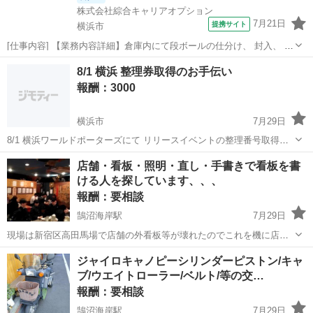
株式会社綜合キャリアオプション
7月21日
提携サイト
横浜市
[仕事内容] 【業務内容詳細】倉庫内にて段ボールの仕分け、 封入、 運
搬業務。 入荷した段ボール内に電子部品が入っているので、 仕分けや
神奈川
横浜市
仕分け
8/1 横浜 整理券取得のお手伝い
運搬などを行います。 【取扱製品情報】電子部品や半導体装置部品 。
報酬：3000
＋お仕事探しはコンシ...
横浜市
7月29日
8/1 横浜ワールドポーターズにて リリースイベントの整理番号取得の
お手伝い可能な方探しております！！ お時間10:30〜1時間程度です。
神奈川
横浜市
手伝って/助けて
整理券
店舗・看板・照明・直し・手書きで看板を書
質問だけでも大丈夫なのでご連絡お待ちしております🙇🏻‍♀️
ける人を探しています、、、
報酬：要相談
鵠沼海岸駅
7月29日
現場は新宿区高田馬場で店舗の外看板等が壊れたのでこれを機に店舗
オーナー兼スタッフ達素人で修繕をしてるのですが思うように進まず
神奈川
藤沢市
鵠沼海岸駅
手伝って/助けて
店舗
ジャイロキャノピーシリンダーピストン/キャ
困って助けて欲しいのです。 ・飲食店外看板照明等直せる人 ・電気配
ブ/ウエイトローラー/ベルト/等の交…
線の強い方 ・アクリル板に手書き...
報酬：要相談
鵠沼海岸駅
7月29日