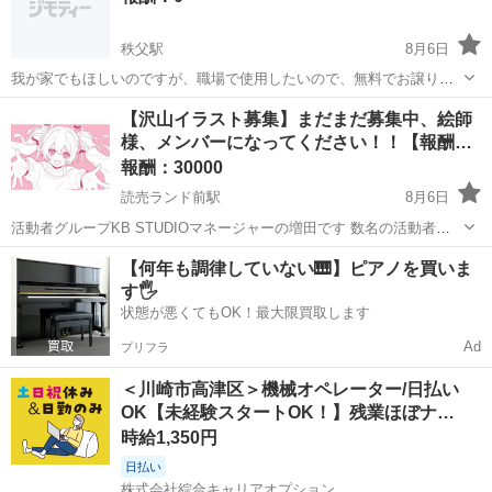
秩父駅
8月6日
我が家でもほしいのですが、職場で使用したいので、無料でお譲り頂
ける方がいらしたらよろしくお願いします。 数がほしいので、購入場
神奈川
川崎市
秩父駅
手伝って/助けて
【沢山イラスト募集】まだまだ募集中、絵師
所ではなく、不要になった物をお願いします(⁠◡⁠ ⁠ω⁠ ⁠◡⁠) 自宅近く、田園
様、メンバーになってください！！【報酬…
都市線の渋谷ま...
報酬：30000
読売ランド前駅
8月6日
活動者グループKB STUDIOマネージャーの増田です 数名の活動者グ
ループをやっていますので案件多数です。 Google広告の費用もしっか
神奈川
川崎市
読売ランド前駅
手伝って/助けて
【何年も調律していない🎹】ピアノを買いま
りと掛けて 再生数、プロモーションに力を入れており TVタイアップ
す🖐️
の実績...
状態が悪くてもOK！最大限買取します
Ad
プリフラ
＜川崎市高津区＞機械オペレーター/日払い
OK【未経験スタートOK！】残業ほぼナ…
時給1,350円
日払い
株式会社綜合キャリアオプション