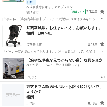
日払い
株式会社綜合キャリアオプション
7月21日
提携サイト
横須賀市
[仕事内容] 【業務内容詳細】プラスチック資源のリサイクルを行う機
械のオペレーター。 設備や自動ラインの保全業務、 工場内の清掃等付
神奈川
横須賀市
工場
武蔵新城駅にお住まいの方、お願いします。
随業務【取扱製品情報】家庭から出るプラスチック資源 。＋お仕事探
報酬：100〜/日
しはコンシェルスタッフにお...
武蔵新城駅
8月8日
ベビーカー置き場に困っております。。利用日数に応じて、金額はご
相談の上お支払いする形でお願いしたいです。 ⭐︎ベビーカー1台を火
神奈川
川崎市
武蔵新城駅
手伝って/助けて
ベビーカー
【箱や説明書が見つからない🤖】玩具を査定
曜〜金曜、9:10〜13:45まで置かせて頂けませんか？ 畳まずに、屋外に
状態が悪くてもOK！最大限買取します
そのまま置かせても...
Ad
プリフラ
東芝ドラム輸送用ボルトお譲り頂けないでし
ょうか？
報酬：
辻堂駅
8月8日