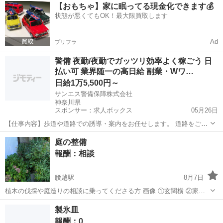
神奈川
大和市
鶴間駅
手伝って/助けて
【おもちゃ】家に眠ってる現金化できます💰
状態が悪くてもOK！最大限買取します
Ad
プリフラ
警備 夜勤/夜勤でガッツリ効率よく稼ごう 日
払い可 業界随一の高日給 副業・Wワ…
日給1万5,500円～
サンエス警備保障株式会社
神奈川県
スポンサー：求人ボックス
05月26日
【仕事内容】歩道や道路での誘導・案内をお任せします。 道路をご利
用される車両や歩行者の方が安全に安心して通行するために適切に誘
アルバイト・パート
庭の整備
導してください。 勤務地へは直行直帰OKです! <未経験でも安心!!> 丁
報酬：相談
寧な研修20hで基本的な知識を...
腰越駅
8月7日
植木の伐採や庭造りの相談に乗ってくださる方 画像 ①玄関横 ②家の
横の路地 ③庭の入口 ④庭中央 ⑤庭中央 30坪ほどあります。 今はジャ
神奈川
鎌倉市
腰越駅
手伝って/助けて
製氷皿
ングル状態、この植物（ユッカ？）が増えてどうしたものか…、他に
報酬：0
柿の木、桜の木があり...