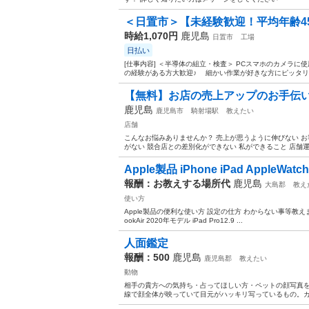
＜日置市＞【未経験歓迎！平均年齢45
時給1,070円
鹿児島
日置市
工場
日払い
[仕事内容] ＜半導体の組立・検査＞ PCスマホのカメラに
の経験がある方大歓迎♪ 細かい作業が好きな方にピッタリの
【無料】お店の売上アップのお手伝
鹿児島
鹿児島市
騎射場駅
教えたい
店舗
こんなお悩みありませんか？ 売上が思うように伸びない お
がない 競合店との差別化ができない 私ができること 店舗運
Apple製品 iPhone iPad AppleWatch 
報酬：お教えする場所代
鹿児島
大島郡
教え
使い方
Apple製品の便利な使い方 設定の仕方 わからない事等教えます
ookAir 2020年モデル iPad Pro12.9 ...
人面鑑定
報酬：500
鹿児島
鹿児島郡
教えたい
動物
相手の貴方への気持ち・占ってほしい方・ペットの顔写真を
線で顔全体が映っていて目元がハッキリ写っているもの。カラ