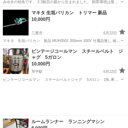
みゆきの幼魚です。 2.3枚目の親から生まれました。 飼育環境は屋外
飼育です。 雄雌の分別はしませんので宜しくお願いします。 入れ物に
香川
三豊市
高瀬駅
その他
メダカ
マキタ 生垣バリカン トリマー 新品
入れて渡します。 帰りの水漏れ防止にビニール袋（ゴミ袋など）をお
10,000円
願いします。 ※...
三豊市
6月22日
マキタ 生垣バリカン 新品 MUH3501 350mm 100V 付属品無し 値下
げ不可 引き取り限定
香川
三豊市
その他
生垣
ビンテージコールマン スチールベルト ジ
ャグ 5ガロン
10,000円
琴平駅
6月22日
ビンテージコールマン スチールベルトジャグ 5ガロン 19L 希少
なスチールベルトです。 現状引き取り限定
香川
三豊市
琴平駅
その他
コールマン
ルームランナー ランニングマシン