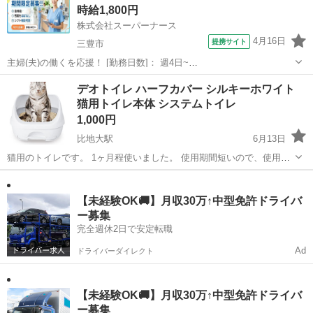
時給1,800円
使いになれるかと思いま...
株式会社スーパーナース
4月16日
提携サイト
三豊市
主婦(夫)の働くを応援！ [勤務日数]： 週4日~
08:00~17:00/07:00~16:00/10:00~19:00/16:00~09:00 月/火/水/木/金/土/
香川
三豊市
看護師
デオトイレ ハーフカバー シルキーホワイト
日 などから選べます [勤務地・最寄駅]： 香川...
猫用トイレ本体 システムトイレ
1,000円
比地大駅
6月13日
猫用のトイレです。 1ヶ月程使いました。 使用期間短いので、使用感
はあまり無いと思います。 簡易な清掃はしてます。 ※専用の砂、シー
香川
三豊市
比地大駅
その他
トは付属しません。
【未経験OK🚚】月収30万↑中型免許ドライバ
ー募集
完全週休2日で安定転職
Ad
ドライバーダイレクト
【未経験OK🚚】月収30万↑中型免許ドライバ
ー募集