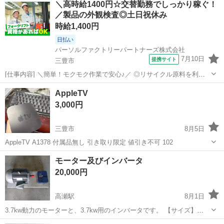
＼高時給1400円☆交替勤務でしっかり稼ぐ！
／製品の外観検査◎土日祝休み
時給1,400円
日払い
パーソルファクトリーパートナーズ株式会社
7月10日
提携サイト
三豊市
[仕事内容] ＼簡単！モクモク作業で安心♪／ ◎リサイクル原料を利用
した紙製猫砂製造の外観検査や梱包作業をお任せします。 ◎10kg程度
香川
三豊市
仕分け
AppleTV
の製品を扱うため、無理なく作業できるよう工夫しています。 ◎交替
3,000円
勤務の経験があり、フォー...
三豊市
8月5日
AppleTV A1378 付属品無し 引き取り限定 値引き不可 102
香川
三豊市
その他
Apple
モーター及びインバータ
20,000円
高瀬駅
8月1日
3.7kw動力のモーターと、3.7kw用のインバータです。 【サイズ】
【傷などの状態】未使用です。 【希望取引日時】相談可能 【連絡先】
香川
三豊市
高瀬駅
その他
モーター