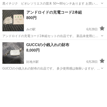
黒イチジク ビオレソリエスの苗木 50〜80センチあります お買い得
な割引もあります
香川
三豊市
その他
アンドロイドの充電コード2本組
800円
みの駅
6月28日
アンドロイドの充電コード2本組セットの出品です。 新品未使用に成
ります。 コードの長さは大体に成りますが、1本3mから5m位には成る
香川
三豊市
みの駅
その他
アンドロイド
GUCCIの小銭入れの財布
かと思います。 現物見てから検討して頂いても良いので、宜しく検討
8,000円
お願い致します。
比地大駅
6月28日
GUCCIの小銭入れの財布の出品です。 多少使用感は御座いますが、ま
だ綺麗な状態だと思います。 中々レアーな物だと思いますので、宜し
香川
三豊市
比地大駅
その他
GUCCI
く検討お願いいたします。 10000円から8000円に値下げ致しました。