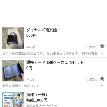
ダイヤル式南京錠
500円
みの駅
6月28日
ダイヤル式南京錠の出品です。 新品未使用に成ります。 興味の有る方
宜しく検討お願い致します。
香川
三豊市
みの駅
その他
南京錠
通帳カード印鑑ケース２つセット
0円
本山駅
6月28日
新品未使用で２個あります
香川
三豊市
本山駅
その他
カード
病棟（一般）
時給1,800円
株式会社スーパーナース