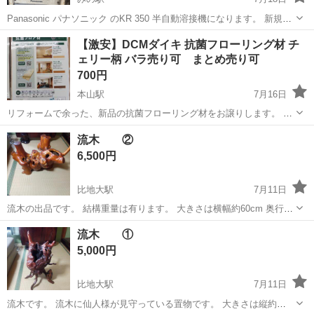
Panasonic パナソニック のKR 350 半自動溶接機になります。 新規溶
接機と入れ替えのため出品します。 今日の今日まで使っていた物にな
香川
三豊市
みの駅
その他
【激安】DCMダイキ 抗菌フローリング材 チ
ります。 実働品の動作確認済みです。(5枚目参照) 付属品はすぐお使
ェリー柄 バラ売り可 まとめ売り可
いいた...
700円
本山駅
7月16日
リフォームで余った、新品の抗菌フローリング材をお譲りします。 ホ
ームセンターのDCM（旧ダイキ）で販売されている製品で、 お店での
香川
三豊市
本山駅
その他
流木 ②
販売価格は6枚で税込7,678円（1枚あたり約1,280円）のものです。 今
6,500円
回は格安...
比地大駅
7月11日
流木の出品です。 結構重量は有ります。 大きさは横幅約60cm 奥行き
は45cm 高さは約35cmです。 上に一枚板を置ける用には成って居りま
香川
三豊市
比地大駅
その他
流木
流木 ①
すので、ご自身加工されて置くのも良いかと思います。 現物をを見て
5,000円
確認しての購入をお...
比地大駅
7月11日
流木です。 流木に仙人様が見守っている置物です。 大きさは縦約