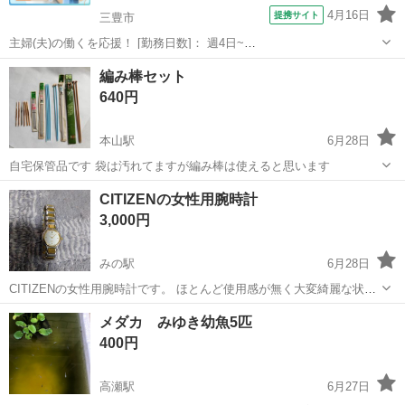
4月16日
提携サイト
三豊市
主婦(夫)の働くを応援！ [勤務日数]： 週4日~
08:00~17:00/07:00~16:00/10:00~19:00/16:00~09:00 月/火/水/木/金/土/
香川
三豊市
看護師
編み棒セット
日 などから選べます [勤務地・最寄駅]： 香川...
640円
本山駅
6月28日
自宅保管品です 袋は汚れてますが編み棒は使えると思います
香川
三豊市
本山駅
その他
編み棒
CITIZENの女性用腕時計
3,000円
みの駅
6月28日
CITIZENの女性用腕時計です。 ほとんど使用感が無く大変綺麗な状態
だと思いますが、中古品と言う事を御理解の上問い合わせ宜しくお願
香川
三豊市
みの駅
その他
CITIZEN
メダカ みゆき幼魚5匹
いします。 動作確認はしておりますが電池交換は個々でお願い申し
400円
上げます。 宜しく検討お願いし...
高瀬駅
6月27日