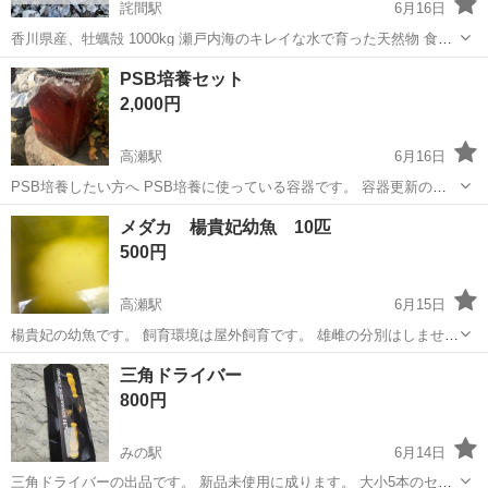
詫間駅
6月16日
香川県産、牡蠣殻 1000kg 瀬戸内海のキレイな水で育った天然物 食用
の牡蠣なので安全・安心です。 2年ほど雨ざらしにしており、塩抜き
香川
三豊市
詫間駅
その他
メダカ
PSB培養セット
済みです。 煮沸消毒、アク抜きはしていません。 フジツボがついて...
2,000円
高瀬駅
6月16日
PSB培養したい方へ PSB培養に使っている容器です。 容器更新のた
め欲しい方いたらどうぞ 内容物も一緒にお渡しします 餌も入っていま
香川
三豊市
高瀬駅
その他
メダカ 楊貴妃幼魚 10匹
す 追加の餌もおまけできます
500円
高瀬駅
6月15日
楊貴妃の幼魚です。 飼育環境は屋外飼育です。 雄雌の分別はしません
ので宜しくお願いします。 入れ物に入れて渡します。 帰りの水漏れ防
香川
三豊市
高瀬駅
その他
楊貴妃
三角ドライバー
止にビニール袋（ゴミ袋など）をお願いします。 ※趣味でメダカを飼
800円
育繁殖をしてます ...
みの駅
6月14日
三角ドライバーの出品です。 新品未使用に成ります。 大小5本のセッ