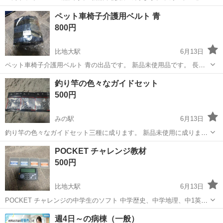
トに成ります。 興味の有る方宜しく検討お願いいたします。
香川
三豊市
みの駅
その他
セット
ペット車椅子介護用ベルト 青
800円
比地大駅
6月13日
ペット車椅子介護用ベルト 青の出品です。 新品未使用品です。 長さ
は110cmです。 興味の有る方宜しく検討お願いいたします。
香川
三豊市
比地大駅
その他
車椅子
釣り竿の色々なガイドセット
500円
みの駅
6月13日
釣り竿の色々なガイドセット三種に成ります。 新品未使用に成りま
す。 穂先や中間のガイドの直す事が出来ます。 興味の有る方宜しく検
香川
三豊市
みの駅
その他
釣り竿
POCKET チャレンジ教材
討お願いいたします。
500円
比地大駅
6月13日
POCKET チャレンジの中学生のソフト 中学歴史、中学地理、中1英語
中2英語のソフト四点及び本体の出品です。 動作確認はしております
香川
三豊市
比地大駅
その他
教材
週4日～の病棟（一般）
のでご安心下さい。電池も新品に入れ替えておりますので、直ぐにお