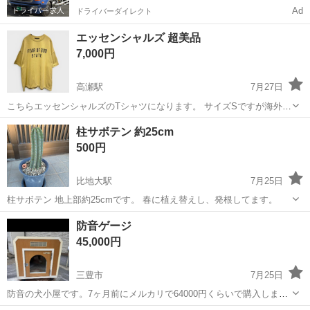
Ad
ドライバーダイレクト
エッセンシャルズ 超美品
7,000円
高瀬駅
7月27日
こちらエッセンシャルズのTシャツになります。 サイズSですが海外サ
イズの為、体感XLぐらいあります。 着丈約78cm 目立つ汚れ ホツレ見
香川
三豊市
高瀬駅
その他
エッセンシャルズ
柱サボテン 約25cm
当たりません。 古物商許可証オークションで購入しましたので、間違
500円
いなく本物です。
比地大駅
7月25日
柱サボテン 地上部約25cmです。 春に植え替えし、発根してます。
香川
三豊市
比地大駅
その他
防音ゲージ
45,000円
三豊市
7月25日
防音の犬小屋です。7ヶ月前にメルカリで64000円くらいで購入しまし
た。裏側に少し擦り傷があるのと左前のキャスターがまわないらしい