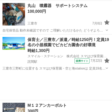
60cm,横幅約38cm,奥行きは約40cmです。興味がある方宜しく検討お
香川
三豊市
比地大駅
その他
流木
丸山 噴霧器 サポートシステム
願いします。 他の商品と購入されましたら多少ですが、値引きさせて
100,000円
頂きますので、宜しくお願...
三豊市
7月8日
自宅保管品 動作未確認ですので ご理解いただけるかた どうぞよろし
くお願いいたします 試運転、下見可能です ご希望のかたは メッセー
香川
三豊市
その他
保育士／三豊市／派遣／時給1250円！定員19
ジお願いいたします
名の小規模園でピカピカ園舎の好環境
時給1,300円
スマイル・ステーション 株式会社 スマはぴ保育園 空と海station
7月22日
提携サイト
詫間駅
三豊市三野町に位置する スマはぴ保育園・空と海stationは 定員19名の
小規模保育園で 1人1人とゆったり関われる 家庭的な保育園です♪ 職員
香川
三豊市
詫間駅
保育士
は20代〜シニア世代まで 年齢を問わず活躍してくれています！ 保育未
経験者の...
M１２アンカーボルト
300円