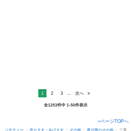
1
2
3
...
次へ
全1253件中 1-50件表示
ページTOPへ
ジモティー
売ります・あげます
その他
香川県のその他
三豊市