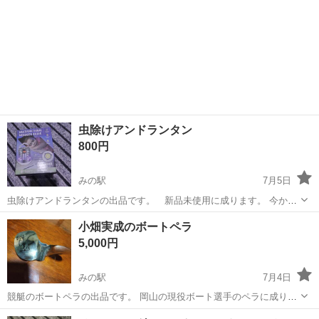
虫除けアンドランタン
800円
みの駅
7月5日
虫除けアンドランタンの出品です。 新品未使用に成ります。 今から
キャンプ等に重宝するのは間違い無いかと思います。 充電式で、虫除
香川
三豊市
みの駅
その他
ランタン
小畑実成のボートペラ
け機能画付いてランタンには成るので、大変便利かと思います。 興味
5,000円
が有る方宜しく検討お願い致します。
みの駅
7月4日
競艇のボートペラの出品です。 岡山の現役ボート選手のペラに成りま
す。 名前は小畑実成のサイン入りペラです。 競艇ファンには何とも言
香川
三豊市
みの駅
その他
ボート