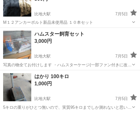
比地大駅
7月5日
M１２アンカーボルト新品未使用品 １０本セット
香川
三豊市
比地大駅
その他
アンカーボルト
ハムスター飼育セット
3,000円
比地大駅
7月5日
写真の物全てお付けします ・ハムスターケージ(一部ファン付きに改
良) ・ホイール走る用 ・水飲み容器 ・換気ファン ・移動用ケージ(虫
香川
三豊市
比地大駅
その他
はかり 100キロ
カゴ) ・寝床 ・綿 ・床材 ケージはDIYで少し改造してます ご了承くだ
1,000円
さい 中古品の...
比地大駅
7月5日
5キロの重りがひとつ無いので、実質95キロまでしか測れないと思いま
す。 動作は問題ないと思います。 ご検討よろしくお願いいたします
香川
三豊市
比地大駅
その他
重り
m(*_ _)m