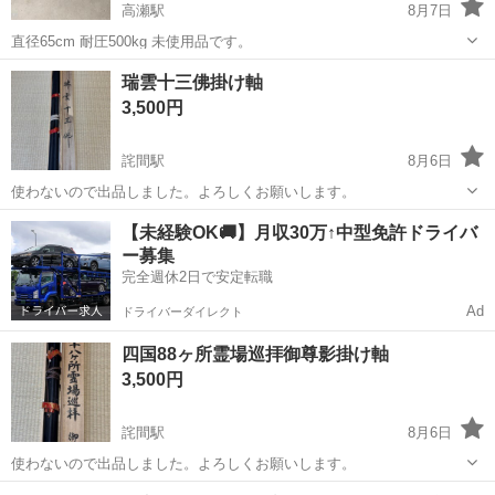
高瀬駅
8月7日
直径65cm 耐圧500kg 未使用品です。
香川
三豊市
高瀬駅
その他
瑞雲十三佛掛け軸
3,500円
詫間駅
8月6日
使わないので出品しました。よろしくお願いします。
香川
三豊市
詫間駅
その他
【未経験OK🚚】月収30万↑中型免許ドライバ
ー募集
完全週休2日で安定転職
Ad
ドライバーダイレクト
四国88ヶ所霊場巡拝御尊影掛け軸
3,500円
詫間駅
8月6日
使わないので出品しました。よろしくお願いします。
香川
三豊市
詫間駅
その他