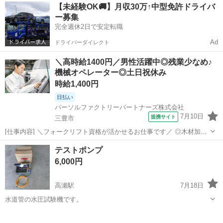
香川
三豊市
その他
子犬
【未経験OK🚚】月収30万↑中型免許ドライバ
ですが、キャスターは家に搬入する時に違和感はありませんでした。
ー募集
かなり重いので搬入などは男性2人...
完全週休2日で安定転職
Ad
ドライバーダイレクト
＼高時給1400円／男性活躍中◎残業少なめ♪
機械オペレーター◎土日祝休み
時給1,400円
日払い
パーソルファクトリーパートナーズ株式会社
7月10日
提携サイト
三豊市
[仕事内容] ＼フォークリフト資格が活かせるお仕事です／ ◎木材加工
の機械オペレーターやフォークリフトでの運搬作業をおまかせします
香川
三豊市
工場
テストポンプ
◎10kg程度の重量物の取り扱いがありますが、無理なく作業できるよ
6,000円
うサポートします ◎OJT...
高瀬駅
7月18日
水道管の水圧試験機です。
香川
三豊市
高瀬駅
その他
ポンプ