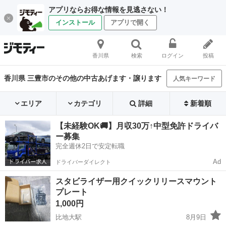
アプリならお得な情報を見逃さない！
インストール
アプリで開く
香川県
検索
ログイン
投稿
香川県 三豊市のその他の中古あげます・譲ります
人気キーワード
エリア
カテゴリ
詳細
新着順
【未経験OK🚚】月収30万↑中型免許ドライバ
ー募集
完全週休2日で安定転職
Ad
ドライバーダイレクト
スタビライザー用クイックリリースマウント
プレート
1,000円
比地大駅
8月9日