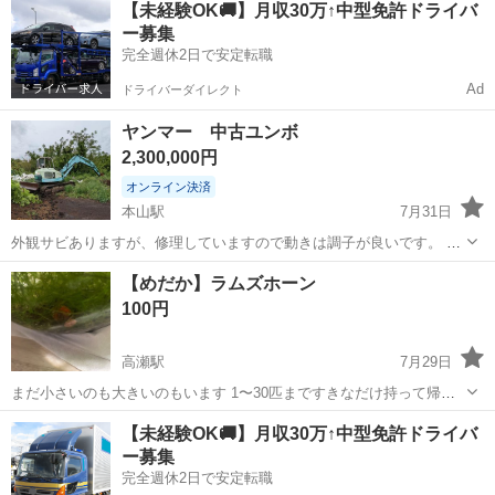
【未経験OK🚚】月収30万↑中型免許ドライバ
） よろしくおねがいします。
ー募集
完全週休2日で安定転職
Ad
ドライバーダイレクト
ヤンマー 中古ユンボ
2,300,000円
オンライン決済
本山駅
7月31日
外観サビありますが、修理していますので動きは調子が良いです。 足
回りのベアリング交換しています。 すぐ使えます。 写真につかみが映
香川
三豊市
本山駅
その他
ユンボ
【めだか】ラムズホーン
っていますが、つかみは別売りで単品売りはしない予定です。 現車確
100円
認希望の方はお問い合わせく...
高瀬駅
7月29日
まだ小さいのも大きいのもいます 1〜30匹まですきなだけ持って帰っ
てください！ メダカやベタや金魚の水槽のコケそうじ係に入れてます
香川
三豊市
高瀬駅
その他
ラムズホーン
【未経験OK🚚】月収30万↑中型免許ドライバ
がおすすめです!!
ー募集
完全週休2日で安定転職