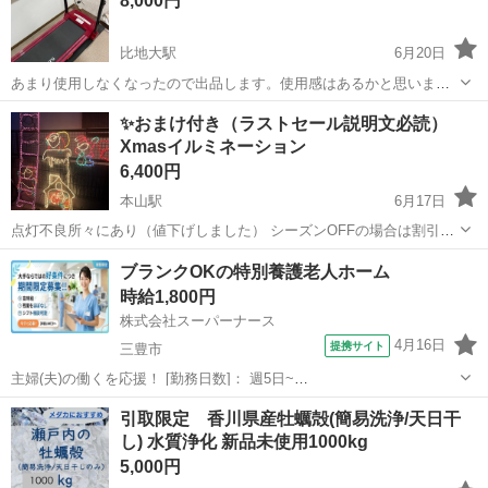
8,000円
比地大駅
6月20日
あまり使用しなくなったので出品します。使用感はあるかと思います
が綺麗な方だと思います。
香川
三豊市
比地大駅
その他
ランナー
✨おまけ付き（ラストセール説明文必読）
Xmasイルミネーション
6,400円
本山駅
6月17日
点灯不良所々にあり（値下げしました） シーズンOFFの場合は割引致
します🈹 追加でMerry Christmasのロゴライトもあります 良かったら
香川
三豊市
本山駅
その他
イルミネーション
ブランクOKの特別養護老人ホーム
おつけします 全体的に経年劣化、錆、汚れ等ありますので外での使用
時給1,800円
をオススメし...
株式会社スーパーナース
4月16日
提携サイト
三豊市
主婦(夫)の働くを応援！ [勤務日数]： 週5日~
08:30~17:30/06:30~15:30/10:30~19:30/17:00~09:00 月/火/水/木/金/土/
香川
三豊市
看護師
引取限定 香川県産牡蠣殻(簡易洗浄/天日干
日 などから選べます [勤務地・最寄駅]： 香川...
し) 水質浄化 新品未使用1000kg
5,000円