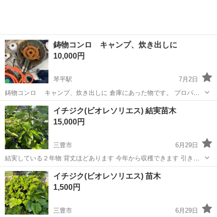
鋳物コンロ キャンプ、炊き出しに
10,000円
琴平駅
7月2日
鋳物コンロ キャンプ、炊き出しに 倉庫にあった物です。 プロパン
が無いので動作未確認。 引き取り限定
香川
三豊市
琴平駅
その他
イチジク(ビオレソリエス) 結実苗木
15,000円
三豊市
6月29日
結実している２年物 背丈ほどあります 今年から収穫できます 引き取
りは軽トラ必須 ガソリン代程度の費用で配達もできます 画像より小
香川
三豊市
その他
ビオレソリエス
イチジク(ビオレソリエス) 苗木
さな結実済みの物もあります 他に欲しい品種があるため置き場確保し
1,500円
たいので欲しい方、お値引きし...
三豊市
6月29日