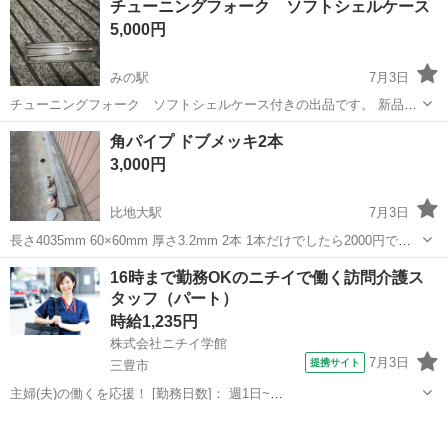
チューニングフォーク ソフトシェルケース
えない商品かと思います。 興味の有る方宜しく検討お願いします。 地
5,000円
方発送代引きにて対応させて頂...
みの駅
7月3日
チューニングフォーク ソフトシェルケース付きの出品です。 新品未
使用に成ります。 ブランドはVio Musicに成ります。 チューニングフ
香川
三豊市
みの駅
その他
フォーク
角パイプ ドブメッキ2本
ォーク 440Hz 基盤A-440 興味の有る方宜しく検討お願い致します。
3,000円
比地大駅
7月3日
長さ4035mm 60×60mm 厚さ3.2mm 2本 1本だけでしたら2000円でお
譲り致します。 角の方に少しサビ、欠けが見られます。 写真の3枚目
香川
三豊市
比地大駅
その他
ドブメッキ
16時まで勤務OKのニチイで働く訪問介護ス
をご確認ください。 追加で配達料を頂ければご自宅へお届けいたしま
タッフ（パート）
す...
時給1,235円
株式会社ニチイ学館
7月3日
提携サイト
三豊市
主婦(夫)の働くを応援！ [勤務日数]： 週1日~
10:00~16:00/09:00~15:00/08:00~12:00/09:00~17:00/10:00~18:00 月/
香川
三豊市
ケアマネージャー
火/水/木/金/土/日 などから選べます [...