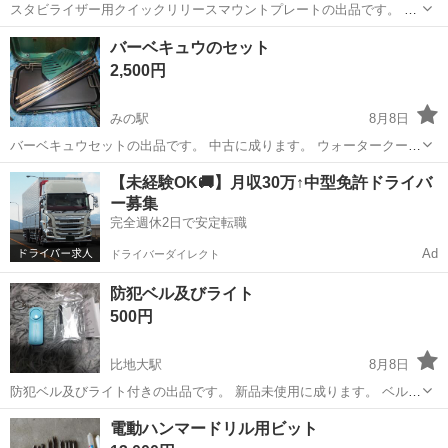
スタビライザー用クイックリリースマウントプレートの出品です。 新
品未使用品に成ります。 アマゾンで3500円以上しますが、今回1/3以
香川
三豊市
比地大駅
その他
アマゾン
バーベキュウのセット
下にて出品させて頂きますので、宜しく検討お願いいたします
2,500円
みの駅
8月8日
バーベキュウセットの出品です。 中古に成ります。 ウォータークーラ
ーもお付けいたします。 約１０L入るかと思います。 今から夏に向け
香川
三豊市
みの駅
その他
クーラー
【未経験OK🚚】月収30万↑中型免許ドライバ
てキャンプ等に活躍すると思います。 興味の有る方宜しく検討宜しく
ー募集
いたします。
完全週休2日で安定転職
Ad
ドライバーダイレクト
防犯ベル及びライト
500円
比地大駅
8月8日
防犯ベル及びライト付きの出品です。 新品未使用に成ります。 ベルは
かなりの音が成りますので、本当に防犯ベルに成るかと思います。同
香川
三豊市
比地大駅
その他
防犯
電動ハンマードリル用ビット
じ物が後3点有りますので、1つ500円に成ります。