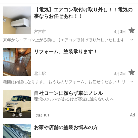
【電気】エアコン取付け取り外し！！電気の
事ならお任せあれ！！
宮古市
8月3日
来年からエアコン上がる前に 【エアコン取付け取り外しいたします】
その他電気工事受けたまります 個人だから大手と違い予約待ち無し 個
岩手
宮古市
電気工事
リフォーム、塗装承ります！
人だから安い この夏は以上な暑さで取付け考えてる方1日も早く取付
けたいならご連絡下さい！...
北上駅
8月2日
範囲は内陸になります。 おうちのリフォーム、お任せください！ リフ
ォーム全般・塗装ら他各種対応しています。 業界経験20年、個人で直
岩手
北上市
北上駅
その他
外壁塗装
自社ローンに頼らず車にノレル
接施工するため、 建設会社経由より30％前後費用を抑えられるケース
理想のクルマがあるけど審査に通らない方へ
が多いです。 対応...
Ad
（株）ICT
お家や店舗の塗装お悩みの方