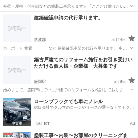
外壁・屋根・付帯部などの塗装工事承ります✨️ 「ここだけ塗りたい」
「一部分だけ気になる」 そんな小さい工事も大歓迎です👌 ✔ 外壁塗
岩手
一関市
その他
無料
建築確認申請の代行承ります。
装 ✔ 屋根塗装 ✔ 軒天・破風・雨樋塗装 ✔ ご相談・お見積り無料 お住
まいの状態...
紫波郡
5月14日
カーポート 物置 など 建築確認申請の代行を承ります。 申請
費 :建築面積、法令、ご準備していただく 資料などにより変
岩手
紫波郡
設計事務所
カーポート
築古戸建てのリフォーム施行をお引き受けい
更あります。 物置 100,000円～ カーポー
ただける個人様・企業様 大募集です
ト 120,000円～
盛岡駅
5月9日
始めまして。盛岡市にて中古戸建てのリフォームを検討しておりま
す。 ①玄関ドア交換 ②ユニットバス入れ替え ③キッチン台 ④ト
岩手
盛岡市
盛岡駅
リフォーム
施主支給
ローンブラックでも車にノレル
イレ ⑤砂壁の塗装等実施したいと考えております。 基本的には施主
信販会社でクルマのローンやリースが通らなくてもクル
支給で設置をお願いし...
マをご利用いただけるサービスがあります！
Ad
（株）ICT
塗装工事〜内装〜お部屋のクリーニングま