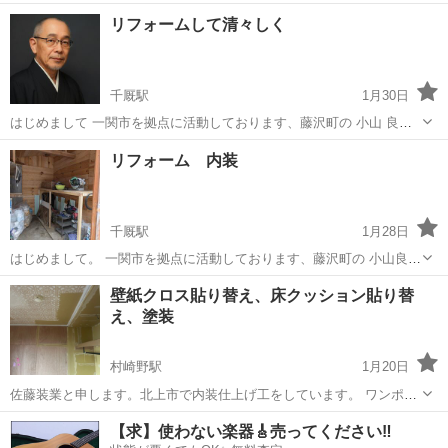
なる“火災保険の活用” これこそ必須節約術✨ 火災保険とは、火災以外
岩手
盛岡市
リフォーム
無料
リフォームして清々しく
にも 風災・雨災・落雷・雪災などの自然災害も補償対象です。...
千厩駅
1月30日
はじめまして 一関市を拠点に活動しております、藤沢町の 小山 良啓
（おやまりょうけい） と申します。 私は 「大工」と「坊さん」二つ
岩手
一関市
千厩駅
その他
見積
リフォーム 内装
の顔を持ちながら 地域の皆さまの暮らしに寄り添う仕事をしておりま
す。 現在は主に大工として...
千厩駅
1月28日
はじめまして。 一関市を拠点に活動しております、藤沢町の 小山良啓
と申します。 私は 大工と坊さんの二刀流 で、地域の皆さまの暮らし
岩手
一関市
千厩駅
その他
壁紙クロス貼り替え、床クッション貼り替
に寄り添う仕事をしております。 現在は主に、大工として リフォー
え、塗装
ム・修繕・住まいの困りご...
村崎野駅
1月20日
佐藤装業と申します。北上市で内装仕上げ工をしています。 ワンポイ
ントの貼り替えから住宅のリフォームまで、お部屋のイメージをチョ
岩手
北上市
村崎野駅
その他
壁紙
【求】使わない楽器🎸売ってください‼️
ット変えたいetc お見積無料ですので気になった方はご連絡お待ちして