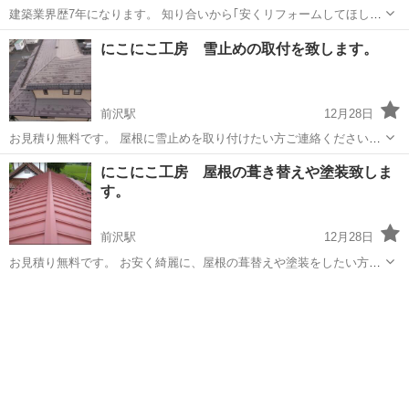
建築業界歴7年になります。 知り合いから｢安くリフォームしてほし
い｣という相談があり、依頼を受けている中で、他にも同じような悩み
岩手
一関市
リフォーム
にこにこ工房 雪止めの取付を致します。
を持っている方がいるかも知れないという事で宣伝させていただきま
す。 リフォームは仕入れ代金にリ...
前沢駅
12月28日
お見積り無料です。 屋根に雪止めを取り付けたい方ご連絡ください。
まずは、お見積りに伺います。
岩手
奥州市
前沢駅
リフォーム
無料
にこにこ工房 屋根の葺き替えや塗装致しま
す。
前沢駅
12月28日
お見積り無料です。 お安く綺麗に、屋根の葺替えや塗装をしたい方ご
連絡ください。 まずは、お見積りに伺います。 雨漏りなど緊急にも対
岩手
奥州市
前沢駅
リフォーム
応致します。 一級建築板金技能士が施工致します!