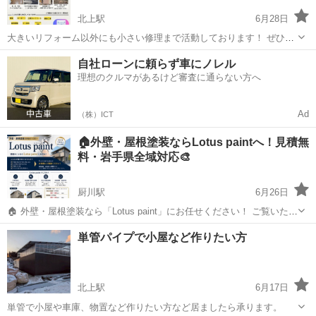
北上駅
6月28日
大きいリフォーム以外にも小さい修理まで活動しております！ ぜひご
連絡よろしくお願い致します！ エコ補助金事業者なので、お悩みの方
岩手
北上市
北上駅
リフォーム
自社ローンに頼らず車にノレル
お問い合わせ下さい。
理想のクルマがあるけど審査に通らない方へ
Ad
（株）ICT
🏠外壁・屋根塗装ならLotus paintへ！見積無
料・岩手県全域対応🎨
厨川駅
6月26日
🏠 外壁・屋根塗装なら「Lotus paint」にお任せください！ ご覧いただ
きありがとうございます！ Lotus paintでは、外壁塗装・屋根塗装・各
岩手
盛岡市
厨川駅
その他
外壁
単管パイプで小屋など作りたい方
種塗装工事を承っております。 「そろそろ塗り替え時期かな？」 「...
北上駅
6月17日
単管で小屋や車庫、物置など作りたい方など居ましたら承ります。