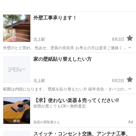
外壁工事承ります！
北上駅
8月2日
外壁のヒビ割れ、色あせ、塗装の劣化等 お考えの方は是非ご連絡くだ
さい。 ご希望によりますが外壁塗装も行っています。 見積もりも無料
岩手
北上市
北上駅
リフォーム
外壁
家の壁紙貼り替えしたい方
で行っています。
北上駅
8月2日
範囲は内陸になります。 壁紙を貼り替えたい方 経年劣化・タバコのヤ
ニ・ペットのキズなどでお悩みの方へ。 1部屋だけの張り替えでも
岩手
北上市
北上駅
その他
壁紙
【求】使わない楽器🎸売ってください‼️
OK✨ 見積もりは無料です。 ご相談だけでも大丈夫です リフォーム、
状態が悪くてもOK✨無料査定
内装工事、クロス貼...
Ad
楽器の買取屋さん
スイッチ・コンセント交換、アンテナ工事、