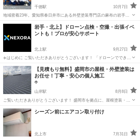
千徳駅
10月7日
地域密着23年。愛知県春日井市にある外壁塗装専門店の麻布の岩手営
業所です。 過去たくさんの戸建て住宅の塗り替えをさせていただきま
岩手
宮古市
千徳駅
その他
無料
岩手・北上】ドローン点検・空撮・出張イベ
した。 自慢の腕利き職人による、高品質で低価格な塗装工事をご提供
ントも！プロが安心サポート
いたします。 無料相談は予...
北上駅
9月27日
✈️はじめに ご覧いただきありがとうございます！ 「ドローンでできる
こと」をもっと身近に、もっと安心に。 岩手県北上市を拠点に、住宅
岩手
北上市
北上駅
その他
ドローン
【見積もり無料】盛岡市の屋根・外壁塗装は
点検・空撮・出張イベントを行っている NEXORA（ネクソラ） で
お任せ！丁寧・安心の個人施工
す。 「屋...
山岸駅
8月8日
ご覧いただきありがとうございます！ 盛岡市を拠点に、屋根塗装・外
壁塗装・防水塗装など、各種塗装工事を行っている《林田塗装》で
岩手
盛岡市
山岸駅
その他
無料
シーズン前にエアコン取り付け
す。 🏠 お住まいのこんなお悩みありませんか？ ・外壁の色あせやひ
び割れ ・屋根のサビやコケが気...
北上市
7月31日