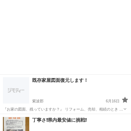
岩手
北上市
北上駅
リフォーム
単管パイプ
既存家屋図面復元します！
紫波郡
6月16日
『お家の図面、残っていますか？』 リフォーム、売却、相続のとき 図
面がないと困ることがあります。 現地調査1回で図面を復元します。
岩手
紫波郡
設計事務所
丁寧さ❗️県内最安値に挑戦❗️
岩手県全域対応 最短1週間納品 平面図のみ 3〜5万円 平面図+立面図
セット 6〜10万円