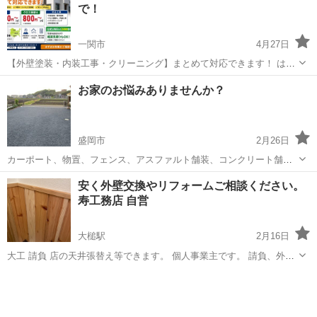
で！
一関市
4月27日
【外壁塗装・内装工事・クリーニング】まとめて対応できます！ はじ
めまして！ 一関市を中心に、塗装・内装・クリーニング工事を行って
岩手
一関市
リフォーム
外壁塗装
お家のお悩みありませんか？
おります。 「外壁のヒビや汚れが気になる…」 「クロスが剥がれてき
た…」 「退去後の原状回復...
盛岡市
2月26日
カーポート、物置、フェンス、アスファルト舗装、コンクリート舗装
等に 興味ある方いらっしゃいませんか？ 御見積も協議したうえで提出
岩手
盛岡市
リフォーム
フェンス
安く外壁交換やリフォームご相談ください。
させていただきますのでご安心下さい。 お家の事なら何でもご相談く
寿工務店 自営
ださい。
大槌駅
2月16日
大工 請負 店の天井張替え等できます。 個人事業主です。 請負、外
壁、建て方経験有ります。 例えば、神棚の幣束立てや腰壁や床張替や
岩手
上閉伊郡
大槌駅
その他
和室から洋室へ等。 花を置く台が欲しい等ちょっとした仕事も仕事の
合間を見て可能です。 ただし...