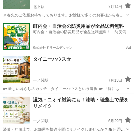
北上駅
7月14日
※春先のご依頼お待ちしております。お陰様で多くのお客様から春先
のご依頼を沢山頂いております🙏 ⭐以前360件以上のお気に入り登録者
岩手
北上市
北上駅
リフォーム
無料
町内会・自治会の防災用品が全品送料無料
数があったアカウントがありましたがそちらは別アカウントを作った
町内会・自治会の防災用品が全品送料無料！「防災備蓄
際に削除となってしまいました。...
用品ドットコム」
Ad
株式会社ドリームデッサン
タイニーハウス☆
一ノ関駅
7月13日
🏡 新しい暮らしのカタチ、タイニーハウスという選択 🏡 「庭にもう
一部屋ほしい」そんな方に🏠 趣味部屋・書斎・離れ・子どもの遊び
岩手
一関市
一ノ関駅
その他
湿気・ニオイ対策にも！漆喰・珪藻土で壁を
場・テレワークスペース・物置など、使い方は自由自在！ ご希望のサ
リメイク
イズや用途に合...
一ノ関駅
6月29日
漆喰・珪藻土で、お部屋を快適空間にリメイクしませんか？🏠✨ 湿