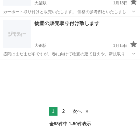
大釜駅
1月18日
カーポート取り付けと販売いたします。 価格の参考例といたしまして
は、LIXIL カーポートST1台用で工事費込み４０万円です。 LIXIL以外
岩手
滝沢市
大釜駅
その他
カーポート
物置の販売取り付け致します
にも三協アルミさん、YKKさん等も可能です。一度、お気軽にお声を
かけていただければ...
大釜駅
1月15日
盛岡はまだまだ冬ですが、春に向けて物置の建て替えや、新規取り付
けをご検討されてる方は一度、ご相談いただければと思います。 販売
岩手
滝沢市
大釜駅
その他
無料
例としては、イナバ物置さん定価の40％オフで販売もさせていただき
ます。 一度、ご相談だけでもいかが...
1
2
次へ
全88件中 1-50件表示