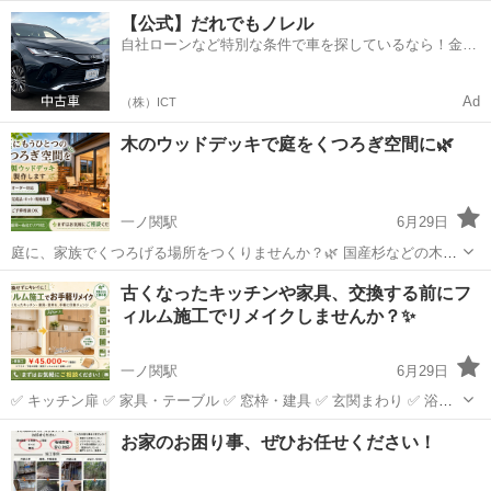
気・ニオイ・壁の汚れが気になる方におすすめです！ ✅ 調湿・消臭効
岩手
一関市
一ノ関駅
リフォーム
【公式】だれでもノレル
果 ✅ 自然素材ならではのやさしい質感 ✅ リビング・玄関・寝室・ト
自社ローンなど特別な条件で車を探しているなら！金利
イレ・洗面室...
0%で車をご提供、ノレル独自与信システム。
Ad
（株）ICT
木のウッドデッキで庭をくつろぎ空間に🌿
一ノ関駅
6月29日
庭に、家族でくつろげる場所をつくりませんか？🌿 国産杉などの木材
を使った、木製ウッドデッキ・フェンスを製作します🪵 ✅ ご希望サイ
岩手
一関市
一ノ関駅
その他
ウッドデッキ
古くなったキッチンや家具、交換する前にフ
ズでオーダー対応 ✅ ご予算に合わせて仕様をご提案 ✅ 完成品・DIY用
ィルム施工でリメイクしませんか？✨
キット...
一ノ関駅
6月29日
✅ キッチン扉 ✅ 家具・テーブル ✅ 窓枠・建具 ✅ 玄関まわり ✅ 浴室
など ※施工条件あり 既存のものを活かすので、大掛かりなリフォーム
岩手
一関市
一ノ関駅
その他
防犯
お家のお困り事、ぜひお任せください！
より費用を抑えながら、見た目を大きく変えられます😊 ※画像のよう
に...