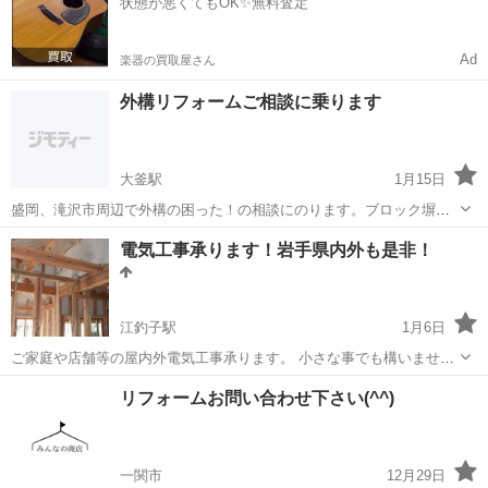
状態が悪くてもOK✨無料査定
おります(^^)
Ad
楽器の買取屋さん
外構リフォームご相談に乗ります
大釜駅
1月15日
盛岡、滝沢市周辺で外構の困った！の相談にのります。ブロック塀が
傾いてて、危ないから撤去だけしてほしい、いらないブロックがあっ
岩手
滝沢市
大釜駅
その他
無料
電気工事承ります！岩手県内外も是非！
て片付けられない！木製のウッドデッキが腐って、新しいものにした
い！などなど、お見積もり無料でご相談に...
江釣子駅
1月6日
ご家庭や店舗等の屋内外電気工事承ります。 小さな事でも構いませ
ん。 また、労務応援等の要望もありましたらぜひよろしくお願いしま
岩手
北上市
江釣子駅
電気工事
リフォームお問い合わせ下さい(^^)
す。 大きい事から小さな事でもなんでもいいです。 個人だから出来る
この価格です。 基本は1人...
一関市
12月29日