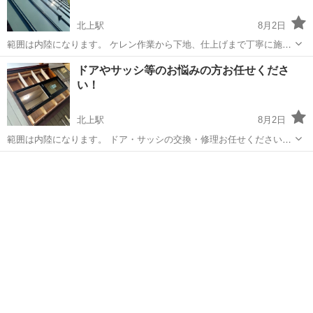
北上駅
8月2日
範囲は内陸になります。 ケレン作業から下地、仕上げまで丁寧に施工
致します。 「そろそろ塗り替え時かな？」と思ったら、まずは無料見
岩手
北上市
北上駅
その他
外壁
ドアやサッシ等のお悩みの方お任せくださ
積りから😊 劣化やひび割れ、色あせが気になったら、塗り替えのサイ
い！
ンかもしれません。 職人が丁...
北上駅
8月2日
範囲は内陸になります。 ドア・サッシの交換・修理お任せください！
「開け閉めが重い」「すき間風が気になる」「結露がひどい」そんな
岩手
北上市
北上駅
リフォーム
無料
お悩みありませんか？ 玄関ドアから窓サッシまで、全部対応できます
✨ ちょっとした修理〜リフォー...