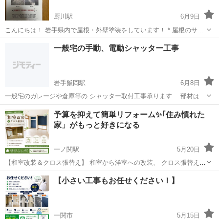
厨川駅
6月9日
こんにちは！ 岩手県内で屋根・外壁塗装をしています！ * 屋根のサビ
* 外壁のヒビ * 雨漏り * 色あせ * 鉄骨階段のサビ など気になる方、お
岩手
盛岡市
厨川駅
その他
一般宅の手動、電動シャッター工事
気軽にご相談ください！ 現地確認・お見積り無料です！ 「まだやるか
決め...
岩手飯岡駅
6月8日
一般宅のガレージや倉庫等の シャッター取付工事承ります 部材は文
化シャッター製品になります メーカーに直接仕入れて自社で取付工事
岩手
盛岡市
岩手飯岡駅
その他
予算を抑えて簡単リフォーム✨️｢住み慣れた
となりますので 相場よりお安く取付できます シャッター取付の為の
家」がもっと好きになる
大幅な下地の工事等が必要な...
一ノ関駅
5月20日
【和室改装＆クロス張替え】 和室から洋室への改装、 クロス張替えお
任せください✨️ ・クロス張替え 1,200円〜 ・アクセントクロス対応
岩手
一関市
一ノ関駅
その他
【小さい工事もお任せください！】
可能 ・和室改装・内装リフォーム対応 ・部分施工もご相談OK！ お
部...
一関市
5月15日