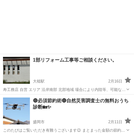
1部リフォーム工事等ご相談ください。
大槌駅
2月16日
寿工務店 自営 エリア 沿岸南部 北部地域 場合により内陸等、可能な地
域があるので、ご相談ください。 アパートの床交換で宮古、蒔棚造り
岩手
上閉伊郡
大槌駅
その他
外壁
🔴必須節約術🔴自然災害調査士の無料おうち
で奥州市、請負で盛岡アパート、八戸あり。 いきなりの電話は、びっ
診断🏡✨
くりするので一言メッセー...
盛岡市
2月11日
このたびはご覧いただき有難うございます😉 まとまった金額の節約に