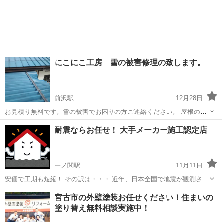
にこにこ工房 雪の被害修理の致します。
前沢駅
12月28日
お見積り無料です。雪の被害でお困りの方ご連絡ください。 屋根の軒
先が折れた。雨樋が曲がった。囲いフェンスが潰れた。 まずは、お見
岩手
奥州市
前沢駅
リフォーム
無料
耐震ならお任せ！ 大手メーカー施工認定店
積りに伺います。 雪の被害は火災保険が適応される可能性が有りま
す。ご相談ください。
一ノ関駅
11月11日
安価で工期も短縮！ その訳は・・・ 近年、日本全国で地震が観測され
ています。私達の住む東日本も数年前に大地震を経験し、またいつ来
岩手
一関市
一ノ関駅
リフォーム
天井
宮古市の外壁塗装お任せください！住まいの
るか分からない地震。早めの対策が急がれています。 大手、建材メー
塗り替え無料相談実施中！
カーより販売されている商品に...