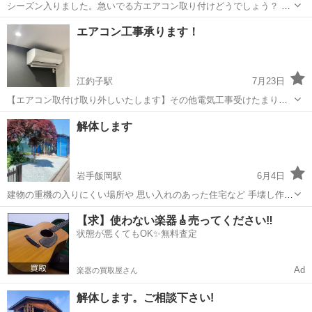
シーズン入りました。急いでる方エアコン取り付けどうでしょう？ お
かげさまでだいぶ忙しくなって来ました。 Yahoo!オークションやメル
岩手
北上市
電気工事
取り付け
エアコン工事承ります！
カリなどで型落ちのエアコンが安くなっております。買ったけど取り
付けれない方お急ぎの方必見...
江釣子駅
7月23日
【エアコン取付け取り外しいたします】その他電気工事受けたまりま
す 個人だから大手と違い予約待ち無し 個人だから安い この夏は以上
岩手
北上市
江釣子駅
電気工事
解体します
な暑さで取付け考えてる方1日も早く取付けたいならご連絡下さい！！
⚠︎取付け場所など即日に...
岩手飯岡駅
6月4日
建物の重機の入りにくい場所や 思い入れのあった住宅など 手壊し作業
で解体をおこなっております。 その他、新築から リフォーム、解体、
岩手
盛岡市
岩手飯岡駅
その他
無料
【求】使わない楽器🎸売ってください‼️
基礎まで ご相談下さい。 お見積もり無料。 まずは、ご相談ください!
状態が悪くてもOK✨無料査定
Ad
楽器の買取屋さん
解体します。ご相談下さい!