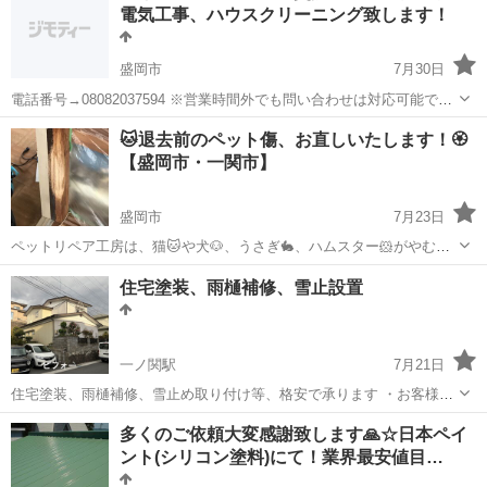
電気工事、ハウスクリーニング致します！
盛岡市
7月30日
電話番号→08082037594 ※営業時間外でも問い合わせは対応可能です
【見積もり無料！】 【対応地域︰盛岡市、滝沢市、八幡平市、雫石
岩手
盛岡市
電気工事
タウンページ
🐱退去前のペット傷、お直しいたします！🏵️
町、矢巾町、紫波町、花巻市、他は要相談】 スイッチ・コンセントの
【盛岡市・一関市】
交換、増設 アンテナ工...
盛岡市
7月23日
ペットリペア工房は、猫🐱や犬🐶、うさぎ🐇、ハムスター🐹がやむを
得ずつけてしまった傷をお直し致します‼️ ☺️✨️ご依頼案件ランキング☺️
岩手
盛岡市
リフォーム
住宅塗装、雨樋補修、雪止設置
✨️ ❶公営住宅（町営・市営・県営）退去時のペット傷リペア ❷賃貸ア
パート退去時のペッ...
一ノ関駅
7月21日
住宅塗装、雨樋補修、雪止め取り付け等、格安で承ります ・お客様か
ら直接ご依頼いただければ、中間マージンが発生せず、価格と塗料の
岩手
一関市
一ノ関駅
リフォーム
板金
多くのご依頼大変感謝致します🙏☆日本ペイ
品質を両立できます ・傷みやすい屋根の先端や、横葺き屋根の目地の
ント(シリコン塗料)にて！業界最安値目…
隙間、雪止め隙...