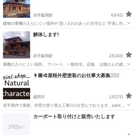
岩手飯岡駅
6月4日
建物の重機の入りにくい場所や 思い入れのあった住宅など 手壊し作業
で解体をおこなっております。 その他、新築から リフォーム、解体、
岩手
盛岡市
岩手飯岡駅
リフォーム
解体します!
基礎、エアコン設備まで ご相談下さい。 お見積もり無料。 YouTube
@user-vq4...
岩手飯岡駅
2月24日
重機の入りにくい場所。 アパート、一般住宅、店舗。 お隣さんの建物
と くっついてしまってる 困った場所でも ご相談ください! YouTube
岩手
盛岡市
岩手飯岡駅
リフォーム
建物
👨🏼‍🎨屋根外壁塗装のお仕事大募集👷🏼‍♂️
@user-vq4on2ic5y
盛岡市
1月27日
岩手県内で屋根、外壁の塗り替え工事👷🏼‍♂️を営んでおります、paint
shop natural character （ペイント ショップ ナチュラル キャラク
岩手
盛岡市
その他
外壁塗装
カーポート取り付けと販売いたします
ター)と申します☘️ 経歴24年の実績でお客様の屋根、...