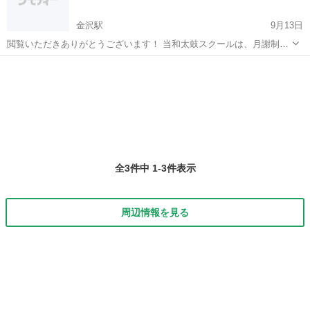
金沢駅
9月13日
閲覧いただきありがとうございます！ 当和太鼓スクールは、月謝制で
はなく飛び込み参加可能（要予約）なオープンクラス制を取り入れて
石川
金沢市
金沢駅
和太鼓
レッスン
います！ですので、空いた時にサクッと受講可能です！ 単発で受けた
い方も決まった回数や曜日で...
全3件中 1-3件表示
周辺情報を見る