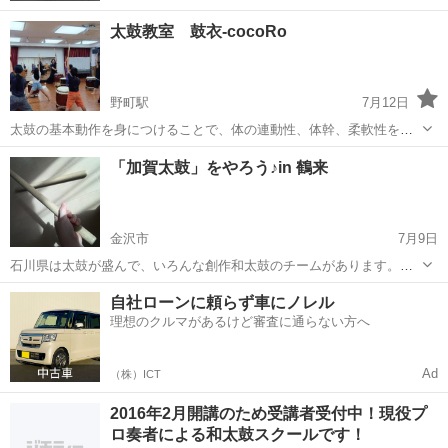
太鼓教室 鼓衣-cocoRo
野町駅
7月12日
太鼓の基本動作を身につけることで、体の連動性、体幹、柔軟性を高
め、整えていきます。 曲やリズム練習で脳トレ、リズム感、表現力が
石川
金沢市
野町駅
和太鼓
太鼓
「加賀太鼓」をやろう♪in 鶴来
身につきます。 演奏依頼多数、地域と密着した教室です。 初心者歓
迎 中、上級者対象のチーム育成も...
金沢市
7月9日
石川県は太鼓が盛んで、いろんな創作和太鼓のチームがあります。そ
んな中で、加賀太鼓の、伝統に裏打ちされた独特のバチさばきやリズ
石川
金沢市
和太鼓
70代
自社ローンに頼らず車にノレル
ムは、なんとも味わい深く奥深いものです☆「伝統」というと、堅苦
理想のクルマがあるけど審査に通らない方へ
しい・古くさい・自由がないイメージかも...
Ad
（株）ICT
2016年2月開講のため受講者受付中！現役プ
ロ奏者による和太鼓スクールです！