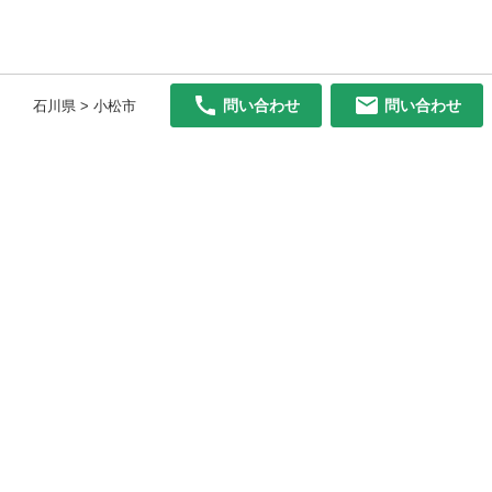
問い合わせ
問い合わせ
石川県 > 小松市
初めての方へ
利用規約
プライバシーポリシー
プライバシー・ステートメント
健全化に資する運用方針
お問い合わせ
運営会社
サイトマップ
ご利用ガイド
フリーワードで探す
PC版で表示
都道府県選択
特定商取引法の表示
利用者情報の外部送信について