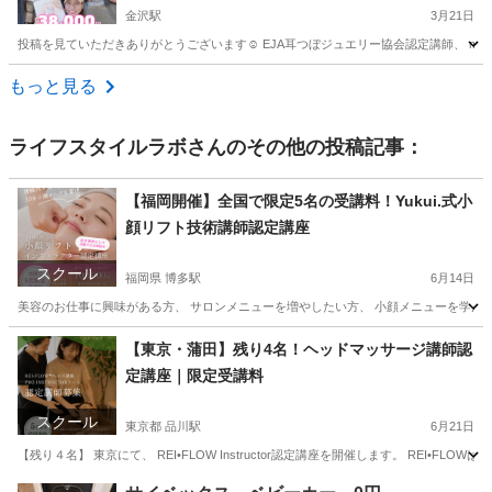
金沢駅
3月21日
投稿を見ていただきありがとうございます☺️ EJA耳つぼジュエリー協会認定講師、 mari
石川
金沢市
金沢駅
その他
つぼ
もっと見る
ライフスタイルラボ
さんのその他の投稿記事：
【福岡開催】全国で限定5名の受講料！Yukui.式小
顔リフト技術講師認定講座
スクール
福岡県 博多駅
6月14日
美容のお仕事に興味がある方、 サロンメニューを増やしたい方、 小顔メニューを学んでみたい方
福岡
福岡市
博多駅
リフトアップ
小顔
【東京・蒲田】残り4名！ヘッドマッサージ講師認
定講座｜限定受講料
スクール
東京都 品川駅
6月21日
【残り４名】 東京にて、 REI•FLOW Instructor認定講座を開催します。 REI•
東京
江東区
品川駅
美容健康
講座