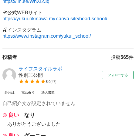
https://lin.ee/WnXI23q
https://yukui-okinawa.my.canva.site/head-school/
https://www.instagram.com/yukui_school/
投稿者
投稿
565
件
ライフスタイルラボ
性別非公開
フォローする
5.0
(
47
)
身分証
電話番号
法人書類
自己紹介文が設定されていません
良い
なり
ありがとうございました
良い
グーニー