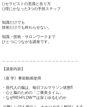
◻︎セラピストの意識と在り方

◻︎理にかなった3つの手技ステップ

知識だけでも

技術だけでも終わらせない。

知識・技術・サロンワークまで

ひとつにつながる講座です。

＿＿＿＿＿＿＿＿＿＿＿＿＿＿＿＿＿＿＿＿

【講座内容】

《座 学》事前動画使用

・現代人の脳は、毎日フルマラソン状態⁈

・心と脳のための「ご褒美タイム」

・なぜREI•FLOW™︎は深くゆるむのか

 ※難しい話を面白く、わかりやすく解説します。
