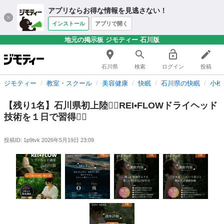
アプリならお得な情報を見逃さない！
インストール
アプリで開く
地元の掲示板 ジモティー 石川版
石川県
検索
ログイン
投稿
ジモティー
教室・スクール
美容健康
快眠
石川県の快眠
小松
【残り1名】石川県初上陸❤️‍🔥REI•FLOWドライヘッド
技術を１日で習得❤️‍🔥
投稿ID: 1p9tvk
2026年5月19日 23:09