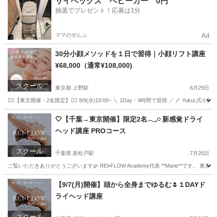
サイベックス ベビーカー 0円
抽選でプレゼント！応募は1分
ママのぜんぶ
Ad
30分小顔メソッドを１日で習得｜小顔リフト講座
¥68,000（通常¥108,000)
スクール
東京都 上野駅
6月29日
❤️‍🔥【東京開催・2名限定】❤️‍🔥 9/9(水)10:00~ ＼ 1Day・4時間で習得 ／ 🦴 Y
東京
墨田区
上野駅
その他
小顔
🤍【千葉→東京開催】限定2名𓂃𓈒𓏸 新感覚ドライ
ヘッド講座 PROコース
スクール
千葉県 新松戸駅
7月26日
ご覧いただきありがとうございます🌿 REI•FLOW Academy代表 **Marie**です。 東京都
千葉
松戸市
新松戸駅
ヘッドスパ
ヘッド
【9/7(月)開催】頭から全身までゆるむ🌷１DAYド
ライヘッド講座
スクール