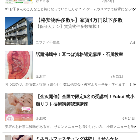
野々市市
7月23日
📢 お子さんのこんなこと気になっていませんか？ ☑ ゲームやスマホで猫背になっている ☑
石川
野々市市
整体
姿勢
【格安物件多数✨】家賃4万円以下多数
【保証人ナシ】賃貸物件多数掲載！
ニフティ不動産
Ad
話題沸騰中！耳つぼ資格認定講座・石川教室
金沢市
7月22日
耳つぼのツボ位置数と症例（組合せ）数は他協会・教室より一番多く学べます！！ ※他
石川
金沢市
その他
つぼ
【金沢開催】全国で限定5名の受講料！Yukui.式小
顔リフト技術講師認定講座
金沢駅
6月14日
美容のお仕事に興味がある方、 サロンメニューを増やしたい方、 小顔メニューを学んでみたい方
石川
金沢市
金沢駅
リフトアップ
小顔
ミネラルファスティング体験しませんか✨