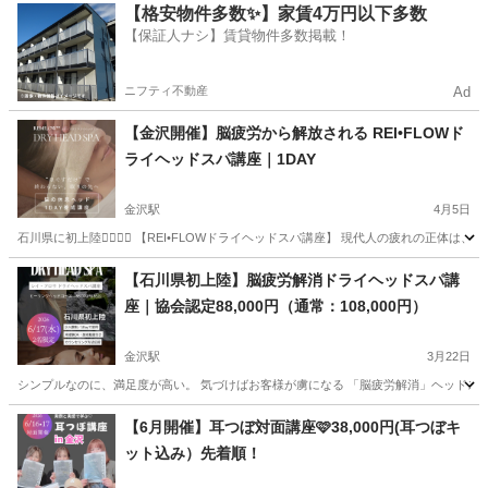
石川
金沢市
金沢駅
快眠
講座
【格安物件多数✨】家賃4万円以下多数
【保証人ナシ】賃貸物件多数掲載！
ニフティ不動産
Ad
【金沢開催】脳疲労から解放される REI•FLOWド
ライヘッドスパ講座｜1DAY
金沢駅
4月5日
石川県に初上陸❤️‍🔥❤️‍🔥 【REI•FLOWドライヘッドスパ講座】 現代人の疲れの正体は
石川
金沢市
金沢駅
美容健康
手技
【石川県初上陸】脳疲労解消ドライヘッドスパ講
座｜協会認定88,000円（通常：108,000円）
金沢駅
3月22日
シンプルなのに、満足度が高い。 気づけばお客様が虜になる 「脳疲労解消」ヘッドスパ技術 ❤️‍
石川
金沢市
金沢駅
ヘッドスパ
講座
【6月開催】耳つぼ対面講座🩷38,000円(耳つぼキ
ット込み）先着順！