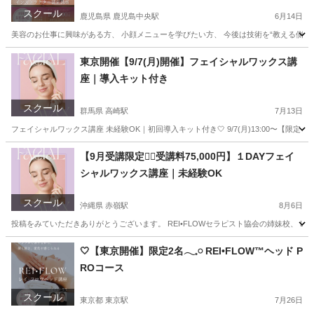
スクール
鹿児島県 鹿児島中央駅
6月14日
美容のお仕事に興味がある方、 小顔メニューを学びたい方、 今後は技術を“教える側”として
鹿児島
鹿児島市
鹿児島中央駅
リフトアップ
小顔
東京開催【9/7(月)開催】フェイシャルワックス講
座｜導入キット付き
スクール
群馬県 高崎駅
7月13日
フェイシャルワックス講座 未経験OK｜初回導入キット付き🤍 9/7(月)13:00〜【限定２名】 ご
群馬
前橋市
高崎駅
スキンケア
フェイシャル
【9月受講限定❤️‍🔥受講料75,000円】１DAYフェイ
シャルワックス講座｜未経験OK
スクール
沖縄県 赤嶺駅
8月6日
投稿をみていただきありがとうございます。 REI•FLOWセラピスト協会の姉妹校、 Light
沖縄
那覇市
赤嶺駅
美容健康
フェイシャル
🤍【東京開催】限定2名𓂃𓈒𓏸 REI•FLOW™ヘッド P
ROコース
スクール
東京都 東京駅
7月26日