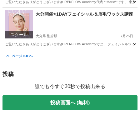
ご覧いただきありがとうございます🌿 REI•FLOW Academy代表 **Marie**です。 東京都
東京
江東区
東京駅
ヘッドスパ
ヘッド
大分開催⭐️1DAYフェイシャル＆眉毛ワックス講座
スクール
大分県 別府駅
7月25日
ご覧いただきありがとうございます🌿 REI•FLOW Academyでは、 フェイシャル
大分
大分市
別府駅
その他
眉毛
ページTOPへ
投稿
誰でも今すぐ30秒で投稿出来る
投稿画面へ (無料)