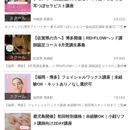
耳つぼセラピスト講座
スクール
沖縄県 那覇市
6月22日
ポジティブ心理学アドバイザー 兼 EJA耳つぼジュエリー協会認定講師 監修❤️‍🔥 🤍
沖縄
那覇市
美容健康
つぼ
【佐賀県の方へ】博多開催｜REI•FLOWヘッド講
師認定コース 8月受講生募集
スクール
佐賀県 鳥栖駅
6月30日
【福岡・博多】 8月受講生募集𓂃𓈒𓏸 REI•FLOWヘッド講座 講師認定コースのご案内
佐賀
佐賀市
鳥栖駅
ヘッドスパ
ヘッド
【福岡・博多】フェイシャルワックス講座｜未経
験OK・キットあり／なし選択可
スクール
福岡県 博多駅
7月13日
【福岡・博多】 フェイシャルワックス講座 未経験OK｜初回導入キット付き🤍 ご覧いただきありが
福岡
福岡市
博多駅
その他
フェイシャル
鹿児島開催】初回特別価格｜未経験OK｜小顔リフ
ト講師向け2DAY講座