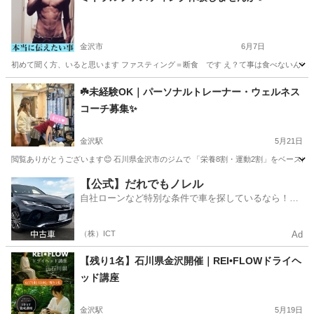
金沢市
6月7日
初めて聞く方、いると思います ファスティング＝断食 です え？て事は食べないんですか
石川
金沢市
その他
ファスティング
☘️未経験OK｜パーソナルトレーナー・ウェルネス
コーチ募集✨
金沢駅
5月21日
閲覧ありがとうございます😊 石川県金沢市のジムで 「栄養8割・運動2割」をベースに 
石川
金沢市
金沢駅
美容健康
パーソナルトレーナー
【公式】だれでもノレル
自社ローンなど特別な条件で車を探しているなら！金
利0%で車をご提供、ノレル独自与信システム。
（株）ICT
Ad
【残り1名】石川県金沢開催｜REI•FLOWドライヘ
ッド講座
金沢駅
5月19日