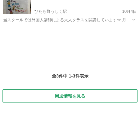
ひたち野うしく駅
10月4日
当スクールでは外国人講師による大人クラスを開講しています☆ 月謝
制の年間40回受講システム… マンツーマンでのビジネス英会話やグル
茨城
牛久市
ひたち野うしく駅
ビジネス英語
クラス
ープでの日常会話レッスンなど、ご希望にあったクラスをご用意でき
ます！ まずはお問い合わせいただ...
全3件中 1-3件表示
周辺情報を見る