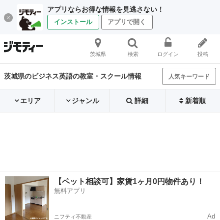
アプリならお得な情報を見逃さない！
インストール
アプリで開く
茨城県
検索
ログイン
投稿
茨城県のビジネス英語の教室・スクール情報
人気キーワード
エリア
ジャンル
詳細
新着順
【ペット相談可】家賃1ヶ月0円物件あり！
無料アプリ
Ad
ニフティ不動産