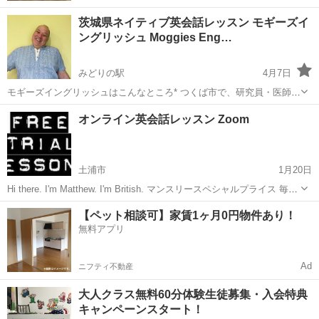
茨城県ネイティブ英会話レッスン モギーズイ
ングリッシュ Moggies Eng…
みどりの駅
4月7日
モギーズイングリッシュはこんなところ* つくば市で、研究員・医師・
大学教授・会社員・主婦・お子さんや帰国子女を対象にした 英語教育
茨城
つくば市
みどりの駅
ビジネス英語
レッスン
オンライン英会話レッスン Zoom
を施して17年以上の長年の実績がある英会話スクール >>それぞれの生
徒さんのニーズに...
土浦市
1月20日
Hi there. I'm Matthew. I'm British. マンスリースペシャルプライス 毎月
1回のレッスンが2500円×4回になります。 通常3500円のレッスンにな
茨城
土浦市
ビジネス英語
レッスン
【ペット相談可】家賃1ヶ月0円物件あり！
りますので 大変お得です。 ...
無料アプリ
Ad
ニフティ不動産
大人クラス無料60分体験生徒募集・入会特典
キャンペーンスタート！